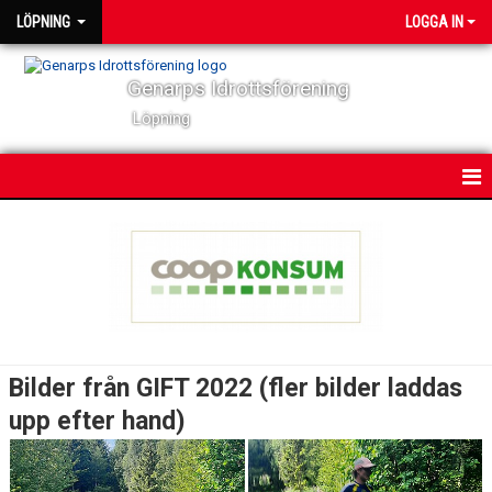
LÖPNING
LOGGA IN
Genarps Idrottsförening
Löpning
HEM
NYHETER
VÅRA TRÄNINGAR
BILDER GIFT 2022
Bilder från GIFT 2022 (fler bilder laddas
BILDER - FOTOGRAF MAGNUS J
upp efter hand)
PM GIFT 2022