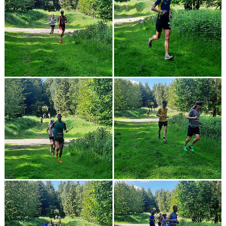
TIDIGARE ARRANGEMANG
VÅRA LÖPARE
POWER 60
KONTAKT
LÄNKAR
INTERNA TÄVLINGAR
GIFT GENARPS IF TRAIL 2026
ANMÄLAN TILL LÖPGRUPPEN