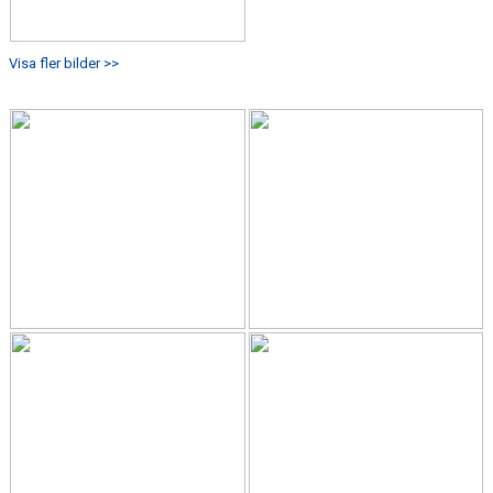
GIFT GENARPS IF TRAIL 2026
Visa fler bilder >>
ANMÄLAN TILL LÖPGRUPPEN