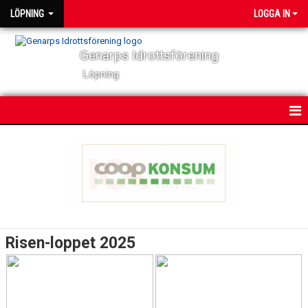
LÖPNING
LOGGA IN
Genarps Idrottsförening
Löpning
HEM
NYHETER
VÅRA TRÄNINGAR
TIDIGARE ARRANGEMANG
Risen-loppet 2025
RISEN-LOPPET
RISEN-LOPPET 2022