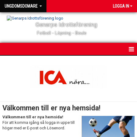
UNGDOMSDOMARE
LOGGA IN
Genarps Idrottsförening
Fotboll - Löpning - Boule
HEM
NYHETER
KALENDER
TRUPPEN
Välkommen till er nya hemsida!
BILDGALLERI
Välkommen till er nya hemsida!
För att komma igång så logga in uppe till
DOKUMENT
höger med er E-post och Lösenord.