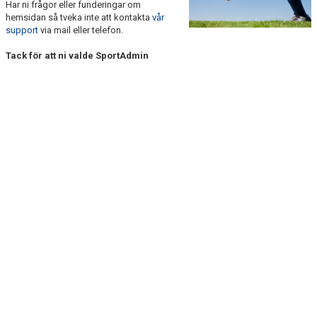
Har ni frågor eller funderingar om
KONTAKT
hemsidan så tveka inte att kontakta
vår
support
via mail eller telefon.
Tack för att ni valde SportAdmin