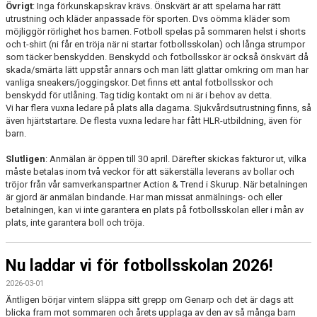
Övrigt
: Inga förkunskapskrav krävs. Önskvärt är att spelarna har rätt
utrustning och kläder anpassade för sporten. Dvs oömma kläder som
möjliggör rörlighet hos barnen. Fotboll spelas på sommaren helst i shorts
och t-shirt (ni får en tröja när ni startar fotbollsskolan) och långa strumpor
som täcker benskydden. Benskydd och fotbollsskor är också önskvärt då
skada/smärta lätt uppstår annars och man lätt glattar omkring om man har
vanliga sneakers/joggingskor. Det finns ett antal fotbollsskor och
benskydd för utlåning. Tag tidig kontakt om ni är i behov av detta.
Vi har flera vuxna ledare på plats alla dagarna. Sjukvårdsutrustning finns, så
även hjärtstartare. De flesta vuxna ledare har fått HLR-utbildning, även för
barn.
Slutligen
: Anmälan är öppen till 30 april. Därefter skickas fakturor ut, vilka
måste betalas inom två veckor för att säkerställa leverans av bollar och
tröjor från vår samverkanspartner Action & Trend i Skurup. När betalningen
är gjord är anmälan bindande. Har man missat anmälnings- och eller
betalningen, kan vi inte garantera en plats på fotbollsskolan eller i mån av
plats, inte garantera boll och tröja.
Nu laddar vi för fotbollsskolan 2026!
2026-03-01
Äntligen börjar vintern släppa sitt grepp om Genarp och det är dags att
blicka fram mot sommaren och årets upplaga av den av så många barn