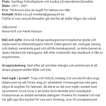
Plats:
Samtliga fotbollsplaner och backar på natursköna Ekevallen.
Ålder:
2011 - 2021
Pris
: 750 kronor plus en avgift för faktura om 49kr.
Kontakt:
Maila oss på medlem@genarpsif.se.
Träffar ni oss nere på Ekevallen går det fint att ställa frågor där också.
Välkomna!!
Anna Hoff och Patrik Persson
Mål och syfte
: Göra så många spelsugna barn/ungdomar glada och
nöjda med tre eftermiddagars fotboll. Detta genom lek, övningar, träning
och tävling i varierande grad och utifrån kunskapsnivå. Ju äldre barnen är,
desto hårdare blir träningarna. Allt efter önskemål i den feedback vi fått av
ungdomarna.
Gruppindelning
: Sker efter att anmälan stängts och ambitionen är att
skapa grupper utefter ålder och kön.
Vad ingår i priset?
: Tröja och fotboll, middag och arvode till våra unga
ledare som tar sitt första steg ut i arbetslivet. Föreningen kan inte göra
något åt avgiften för fakturan, då det är en del som ingår i avtalet med
Sportadmin. Dock lovar vi att täcka de kostnader som överskjuter
totalsumman av antalet anmälda deltagare. Priserna för material och mat
har gått upp lika mycket för oss som förening, som för privatpersoner.