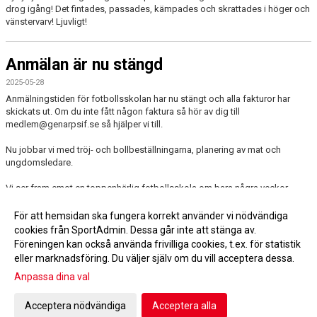
drog igång! Det fintades, passades, kämpades och skrattades i höger och
vänstervarv! Ljuvligt!
Anmälan är nu stängd
2025-05-28
Anmälningstiden för fotbollsskolan har nu stängt och alla fakturor har
skickats ut. Om du inte fått någon faktura så hör av dig till
medlem@genarpsif.se så hjälper vi till.
Nu jobbar vi med tröj- och bollbeställningarna, planering av mat och
ungdomsledare.
Vi ser fram emot en toppenhärlig fotbollsskola om bara några veckor.
Mvh
För att hemsidan ska fungera korrekt använder vi nödvändiga
Anna Hoff, Patrik Persson och Peter Eriksson
cookies från SportAdmin. Dessa går inte att stänga av.
Föreningen kan också använda frivilliga cookies, t.ex. för statistik
eller marknadsföring. Du väljer själv om du vill acceptera dessa.
Anpassa dina val
Cookie-inställningar
Gå till Webbversion
Acceptera nödvändiga
Acceptera alla