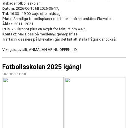
älskade fotbollsskolan.
Datum:
2026-06-15 till 2026-06-17.
Tid:
16:00 - 19:00 varje eftermiddag.
Plats:
Samtliga fotbollsplaner och backar på natursköna Ekevallen.
Ålder:
2011 - 2021.
Pris
: 750 kronor plus en avgift för faktura om 49kr.
Kontakt:
Maila oss på medlem@genarpsif.se.
Träffar ni oss nere på Ekevallen går det fint att ställa frågor där också.
Viktigast av allt, ANMÄLAN ÄR NU ÖPPEN! :-D
Fotbollsskolan 2025 igång!
2025-06-17 12:31