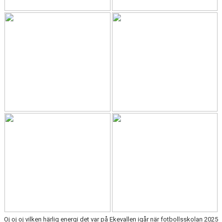
Oj oj oj vilken härlig energi det var på Ekevallen igår när fotbollsskolan 2025