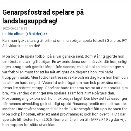
Genarpsfostrad spelare på
landslagsuppdrag!
2025-06-23 18:23
Ladda album (+8 bilder) >>
Kan man lyckas ta sig till elitnivå om man börjar spela fotboll i Genarps IF?
Självklart kan man det!
Moa började spela fotboll på allvar ganska sent. Som 9 åring gjorde hon
sin första match i giffatröjan. En av perioderna som målvakt där hon, enligt
egen utsago och ganska långt ifrån sanningen, höll nollan. Inledningsvis
var fotbollen mest för att ha nåt att göra de dagarna hon inte hade
truppgymnastik. Men fotbollsintresset växte och en dag kom hon hem och
sa att hon hade ringt till Veberöd och frågat om hon fick provträna med
deras lite större tjejtrupp. Förvånat hade tränarna svarat att det absolut gick
bra, inte var dag det ringer nya spelare. Framförallt inte på tjejsidan.
Provträningen gick bra och hon fick börja i laget. Där blev det två säsonger
där hennes utveckling gick stadigt uppåt. 9mannapremiär med allt vad det
innebär. Under vårsäsongen 2023 hade FC Rosengård fått upp ögonen för
Moa och på hösten, efter ett antal provträningar, gick hon över till FCR där
spelade till hösten t o m 2025. Numera håller hon till i MFFs F19lag där vi ju
hon hoppas fortsätta utvecklas.