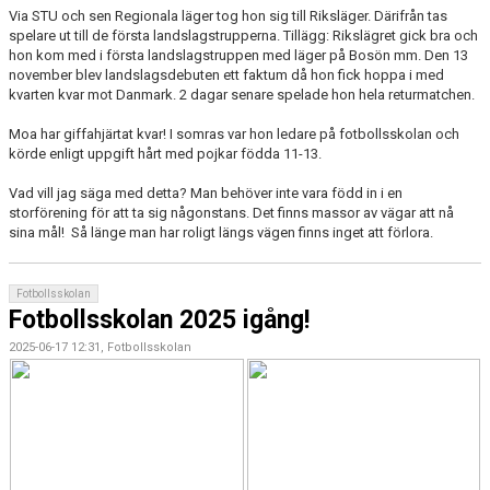
Via STU och sen Regionala läger tog hon sig till Riksläger. Därifrån tas
spelare ut till de första landslagstrupperna. Tillägg: Rikslägret gick bra och
hon kom med i första landslagstruppen med läger på Bosön mm. Den 13
november blev landslagsdebuten ett faktum då hon fick hoppa i med
kvarten kvar mot Danmark. 2 dagar senare spelade hon hela returmatchen.
Moa har giffahjärtat kvar! I somras var hon ledare på fotbollsskolan och
körde enligt uppgift hårt med pojkar födda 11-13.
Vad vill jag säga med detta? Man behöver inte vara född in i en
storförening för att ta sig någonstans. Det finns massor av vägar att nå
sina mål! Så länge man har roligt längs vägen finns inget att förlora.
Fotbollsskolan
Fotbollsskolan 2025 igång!
2025-06-17 12:31, Fotbollsskolan