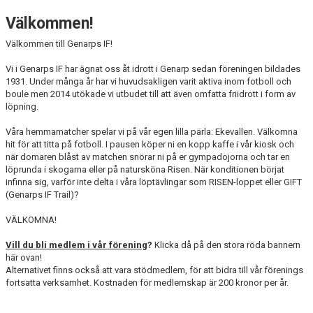
VÅRA LAG
Välkommen!
EKEVALLEN IP
Välkommen till Genarps IF!
BILDGALLERI
Vi i Genarps IF har ägnat oss åt idrott i Genarp sedan föreningen bildades
1931. Under många år har vi huvudsakligen varit aktiva inom fotboll och
boule men 2014 utökade vi utbudet till att även omfatta friidrott i form av
DOKUMENT
löpning.
Våra hemmamatcher spelar vi på vår egen lilla pärla: Ekevallen. Välkomna
hit för att titta på fotboll. I pausen köper ni en kopp kaffe i vår kiosk och
när domaren blåst av matchen snörar ni på er gympadojorna och tar en
löprunda i skogarna eller på natursköna Risen. När konditionen börjat
infinna sig, varför inte delta i våra löptävlingar som RISEN-loppet eller GIFT
(Genarps IF Trail)?
VÄLKOMNA!
Vill du bli medlem i vår förening
?
Klicka då på den stora röda bannern
här ovan!
Alternativet finns också att vara stödmedlem, för att bidra till vår förenings
fortsatta verksamhet. Kostnaden för medlemskap är 200 kronor per år.