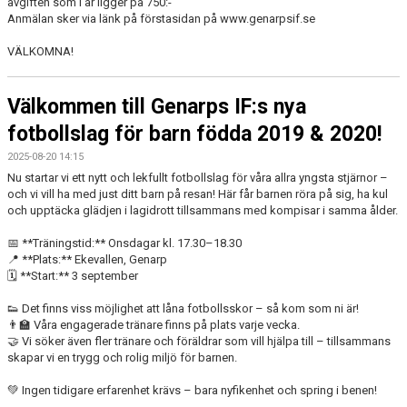
avgiften som i år ligger på 750:-
Anmälan sker via länk på förstasidan på www.genarpsif.se
VÄLKOMNA!
Välkommen till Genarps IF:s nya
fotbollslag för barn födda 2019 & 2020!
2025-08-20 14:15
Nu startar vi ett nytt och lekfullt fotbollslag för våra allra yngsta stjärnor –
och vi vill ha med just ditt barn på resan! Här får barnen röra på sig, ha kul
och upptäcka glädjen i lagidrott tillsammans med kompisar i samma ålder.
📅 **Träningstid:** Onsdagar kl. 17.30–18.30
📍 **Plats:** Ekevallen, Genarp
🗓️ **Start:** 3 september
👟 Det finns viss möjlighet att låna fotbollsskor – så kom som ni är!
👨‍🏫 Våra engagerade tränare finns på plats varje vecka.
🤝 Vi söker även fler tränare och föräldrar som vill hjälpa till – tillsammans
skapar vi en trygg och rolig miljö för barnen.
💚 Ingen tidigare erfarenhet krävs – bara nyfikenhet och spring i benen!