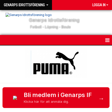
GENARPS IDROTTSFÖRENING
LOGGA IN
Genarps Idrottsförening
Fotboll - Löpning - Boule
HEM
NYHETER
MATCHER & TÄVLINGAR
KALENDER
KONTAKT
Bli medlem i Genarps IF
→
Klicka här för att anmäla dig.
OM KLUBBEN