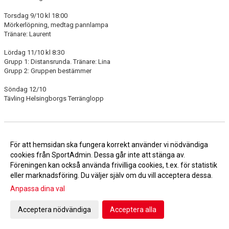
Torsdag 9/10 kl 18:00
Mörkerlöpning, medtag pannlampa
Tränare: Laurent
Lördag 11/10 kl 8:30
Grupp 1: Distansrunda. Tränare: Lina
Grupp 2: Gruppen bestämmer
Söndag 12/10
Tävling Helsingborgs Terränglopp
Träning v40
För att hemsidan ska fungera korrekt använder vi nödvändiga
Tisdag 30/9 kl 18:00
cookies från SportAdmin. Dessa går inte att stänga av.
Tröskel 4-5 x 8min / 1 min vila. I byn på SkM banan
Föreningen kan också använda frivilliga cookies, t.ex. för statistik
Tränare: Jörgen
eller marknadsföring. Du väljer själv om du vill acceptera dessa.
Anpassa dina val
Torsdag 2/10 kl 18:00
3-4 x (5 x 300m). Start 120 eller 150 sekunder, serievila 3 min. På slingan
mellan 100m och 400m.
Acceptera nödvändiga
Acceptera alla
Tränare: Gruppen bestämmer