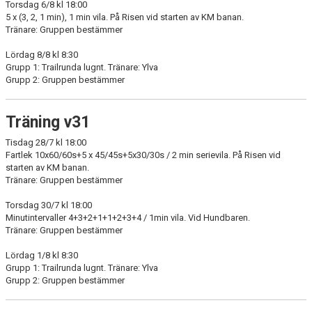
Torsdag 6/8 kl 18:00
KONTAKT
5 x (3, 2, 1 min), 1 min vila. På Risen vid starten av KM banan.
Tränare: Gruppen bestämmer
LÄNKAR
Lördag 8/8 kl 8:30
Grupp 1: Trailrunda lugnt. Tränare: Ylva
INTERNA TÄVLINGAR
Grupp 2: Gruppen bestämmer
GIFT GENARPS IF TRAIL 2026
Träning v31
ANMÄLAN TILL LÖPGRUPPEN
Tisdag 28/7 kl 18:00
Fartlek 10x60/60s+5 x 45/45s+5x30/30s / 2 min serievila. På Risen vid
starten av KM banan.
Tränare: Gruppen bestämmer
Torsdag 30/7 kl 18:00
Minutintervaller 4+3+2+1+1+2+3+4 / 1min vila. Vid Hundbaren.
Tränare: Gruppen bestämmer
Lördag 1/8 kl 8:30
Grupp 1: Trailrunda lugnt. Tränare: Ylva
Grupp 2: Gruppen bestämmer