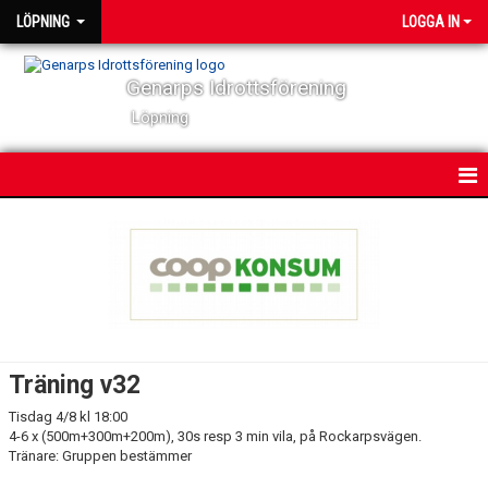
LÖPNING
LOGGA IN
Genarps Idrottsförening
Löpning
HEM
NYHETER
VÅRA TRÄNINGAR
TIDIGARE ARRANGEMANG
Träning v32
VÅRA LÖPARE
Tisdag 4/8 kl 18:00
4-6 x (500m+300m+200m), 30s resp 3 min vila, på Rockarpsvägen.
Tränare: Gruppen bestämmer
POWER 60