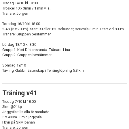
Tisdag 14/10 kl 18:00
Tröskel 10 x 3min / 1 min vila.
Tränare: Jörgen
Torsdag 16/10 kl 18:00
2-4 x (5 x 200m). Start 90 eller 120 sekunder, serievila 3 min. Start vid 800m.
Tränare: Gruppen bestämmer
Lördag 18/10 kl 8:30
Grupp 1: Kort Distansrunda. Tränare: Lina
Grupp 2: Gruppen bestämmer
Söndag 19/10
Tävling Klubbmästerskap i Terränglöpning 5.3 km
Träning v41
Tisdag 7/10 kl 18:00
3km @21kp.
Joggvila tills alla är samlade.
5 x 400m. 1 min joggvila.
I byn på SkM banan
Tränare: Jörgen