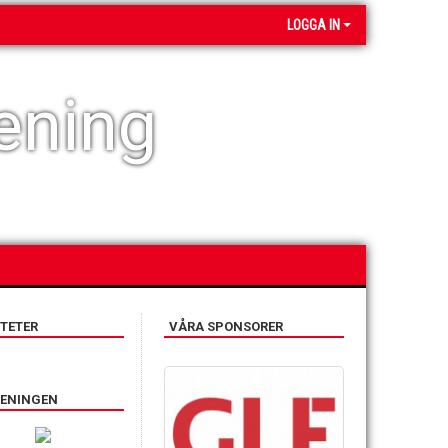
LOGGA IN
ening
TETER
VÅRA SPONSORER
RENINGEN