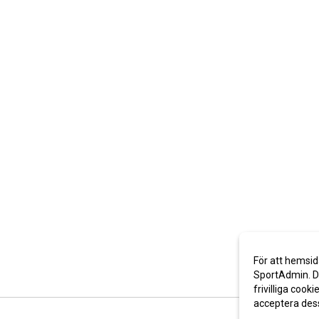
För att hemsid
SportAdmin. De
frivilliga cooki
acceptera des