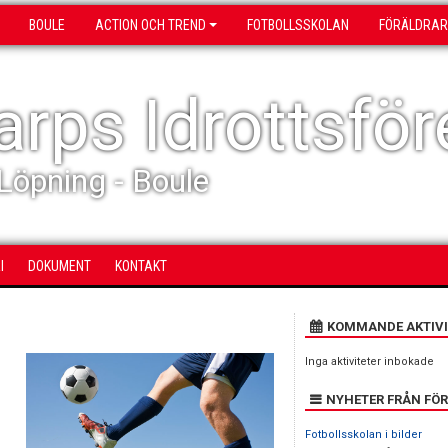
BOULE
ACTION OCH TREND
FOTBOLLSSKOLAN
FÖRÄLDRAR
rps Idrottsför
 Löpning - Boule
I
DOKUMENT
KONTAKT
KOMMANDE AKTIVI
Inga aktiviteter inbokade
NYHETER FRÅN FÖ
Fotbollsskolan i bilder