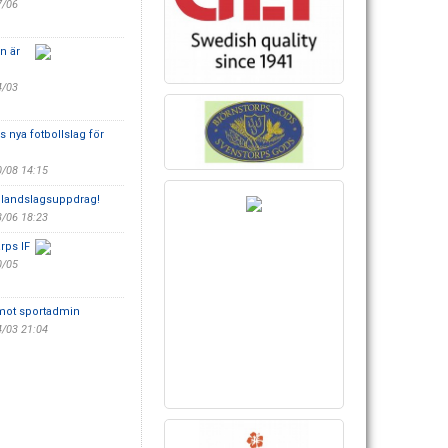
7/06
n är
4/03
 nya fotbollslag för
0/08 14:15
 landslagsuppdrag!
3/06 18:23
rps IF
0/05
 mot sportadmin
4/03 21:04