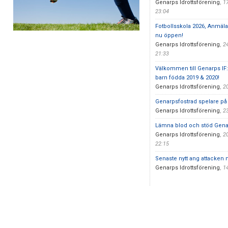
Genarps Idrottsförening
,
1
23:04
Fotbollsskola 2026, Anmäla
nu öppen!
Genarps Idrottsförening
,
2
21:33
Välkommen till Genarps IF:s
barn födda 2019 & 2020!
Genarps Idrottsförening
,
2
Genarpsfostrad spelare på
Genarps Idrottsförening
,
2
Lämna blod och stöd Gena
Genarps Idrottsförening
,
2
22:15
Senaste nytt ang attacken
Genarps Idrottsförening
,
1