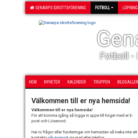
GENARPS IDROTTSFÖRENING
FOTBOLL
LÖPNING
Gena
Fotboll -
HEM
NYHETER
KALENDER
TRUPPEN
BILDGALLER
Välkommen till er nya hemsida!
Välkommen till er nya hemsida!
För att komma igång så logga in uppe till höger med er E-
post och Lösenord.
Har ni frågor eller funderingar om hemsidan så tveka inte att
kontakta
vår support
via mail eller telefon.