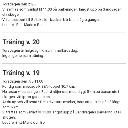
Torsdagen den 21/5
Vi samlas som vanligt kl 11.00 på parkeringen, längst upp på Sandvägen,
ut i skogen.
Vi tar oss bort till Galtekulle - backen blir bra - några gånger.
Ledare : Britt-Marie o Bo
Träning v. 20
Torsdagen är helgdag - Kristihimmelfärdsdag.
Ingen gemensam träning.
Träning v. 19
Torsdagen den 7/5 11.00
För dig som missade RISEN-loppet 10,7 km.
Nu testar vi banan igen. Fast vi nöjer oss med drygt 5 km på banan ute i
skogen, vitsippor garanteras.
Är du ny och vill testa? Det krävs inte mycket, bara att du kan gå så långt
som 5 km.
Vi träffas som vanligt kl 11.00 längst upp på Sandvägens parkering, ute i
skogen.
Ledare: Britt-Marie och Bo