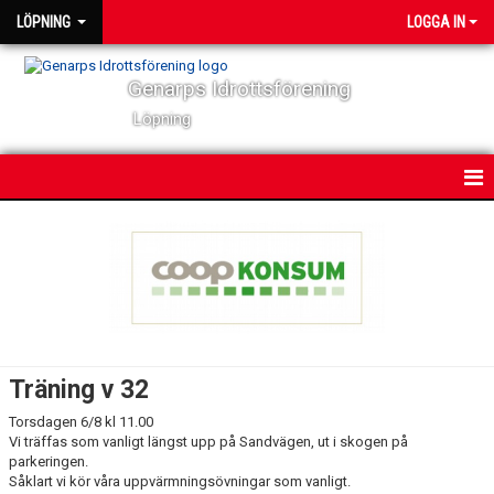
LÖPNING
LOGGA IN
Genarps Idrottsförening
Löpning
HEM
NYHETER
VÅRA TRÄNINGAR
TIDIGARE ARRANGEMANG
Träning v 32
VÅRA LÖPARE
Torsdagen 6/8 kl 11.00
Vi träffas som vanligt längst upp på Sandvägen, ut i skogen på
parkeringen.
POWER 60
Såklart vi kör våra uppvärmningsövningar som vanligt.