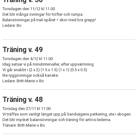
Torsdagen den 11/12 kl 11.00
Det blir många övningar för höfter och rumpa.
Balansövningar på trail-spåret = skor med bra grepp!
Ledare: Bo
Träning v. 49
Torsdagen den 4/12 kl 11.00
Idag satsar vi på minutintervaller, efter uppvärmning.
Vi går snabbt i (2 x 2) (1.5 x 1.5) (1 x 1) (0.5 x 0.5)
lite ryggövningar också kanske.
Ledare: Britt-Marie o Bo
Träning v. 48
Torsdag den 27/11 kl 11.00
Vi träffas som vanligt längst upp på Sandvägens parkering, ute i skogen.
Det blir mycket balansövningar och träning för artros-lederna.
Tränare: Britt-Marie o Bo