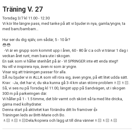
Träning V. 27
Torsdag 3/7 kl 11.00 - 12.30
Vi kör lite längre pass, med tanke på att vi bjuder in nya, gamla/yngre, ta
med barn/barnbarn…
Hur ser du dig själv, om sådär, 5 - 10 år?
😳😳
-Vi är en grupp som kommit upp i åren, 60 - 80 år c:a och vi tränar 1 dag i
veckan året runt, men bara ute i skogen.
En sak som vi håller stenhårt på är - VI SPRINGER inte ett enda steg!!
Nu vill vi inspirera nya, även ni som är yngre.
Visar sig att träningen passar för alla.
SÅ nu bjuder vi in ALLA som vill röra sig, även yngre, på ett litet udda sätt.
Krav: -Ja, det har vi, du ska kunna gå 3-4 km utan större problem🚶🏻🚶🏻.
Så, vi ses nu på Torsdag kl 11.00, längst upp på Sandvägen, ut i skogen
300 m på parkeringen där.
Vi håller på 1 - 1.5 timme, det blir varmt och skönt så ta med lite dricka,
gärna med kolhydrater.
Denna start på aktivitet kan förändra ditt liv framöver 👍
Träningen leds av Britt-Marie och Bo.
🚶🏻🚶🏻🚶🏻Dela/kopiera och lägg ut till dina vänner🚶🏻🚶🏻🚶🏻