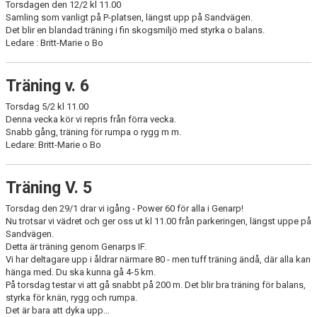
Torsdagen den 12/2 kl 11.00
Samling som vanligt på P-platsen, längst upp på Sandvägen.
Det blir en blandad träning i fin skogsmiljö med styrka o balans.
Ledare : Britt-Marie o Bo
Träning v. 6
Torsdag 5/2 kl 11.00
Denna vecka kör vi repris från förra vecka.
Snabb gång, träning för rumpa o rygg m m.
Ledare: Britt-Marie o Bo
Träning V. 5
Torsdag den 29/1 drar vi igång - Power 60 för alla i Genarp!
Nu trotsar vi vädret och ger oss ut kl 11.00 från parkeringen, längst uppe på
Sandvägen.
Detta är träning genom Genarps IF.
Vi har deltagare upp i åldrar närmare 80 - men tuff träning ändå, där alla kan
hänga med. Du ska kunna gå 4-5 km.
På torsdag testar vi att gå snabbt på 200 m. Det blir bra träning för balans,
styrka för knän, rygg och rumpa.
Det är bara att dyka upp…