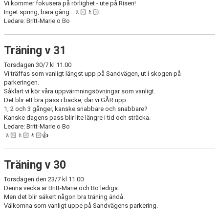
Vi kommer fokusera på rörlighet - ute på Risen!
KONTAKT
Inget spring, bara gång...🚶🏻🚶🏻
Ledare: Britt-Marie o Bo
LÄNKAR
Träning v 31
INTERNA TÄVLINGAR
Torsdagen 30/7 kl 11.00
GIFT GENARPS IF TRAIL 2026
Vi träffas som vanligt längst upp på Sandvägen, ut i skogen på
parkeringen.
Såklart vi kör våra uppvärmningsövningar som vanligt.
ANMÄLAN TILL LÖPGRUPPEN
Det blir ett bra pass i backe, där vi GÅR upp.
1, 2 och 3 gånger, kanske snabbare och snabbare?
Kanske dagens pass blir lite längre i tid och sträcka.
Ledare: Britt-Marie o Bo
🚶🏻🚶🏻🚶🏻👍
Träning v 30
Torsdagen den 23/7 kl 11.00
Denna vecka är Britt-Marie och Bo lediga.
Men det blir säkert någon bra träning ändå.
Välkomna som vanligt uppe på Sandvägens parkering.