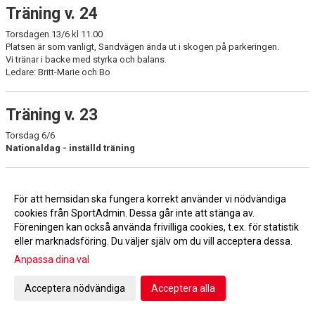
Träning v. 24
Torsdagen 13/6 kl 11.00
Platsen är som vanligt, Sandvägen ända ut i skogen på parkeringen.
Vi tränar i backe med styrka och balans.
Ledare: Britt-Marie och Bo
Träning v. 23
Torsdag 6/6
Nationaldag - inställd träning
Träning v. 22
För att hemsidan ska fungera korrekt använder vi nödvändiga
Torsdagen 30/5 kl 11.00
cookies från SportAdmin. Dessa går inte att stänga av.
Platsen är som vanligt, Sandvägen ända ut i skogen på parkeringen.
Föreningen kan också använda frivilliga cookies, t.ex. för statistik
Vi tränar i backe med styrka och balans.
eller marknadsföring. Du väljer själv om du vill acceptera dessa.
Ledare: Britt-Marie och Bo
Anpassa dina val
Träning v. 21
Acceptera nödvändiga
Acceptera alla
Torsdagen 23/5 kl 11.00