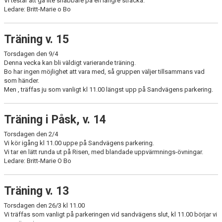
Vi testar att gå lite snabbare på en längre sträcka.
Ledare: Britt-Marie o Bo
Träning v. 15
Torsdagen den 9/4
Denna vecka kan bli väldigt varierande träning.
Bo har ingen möjlighet att vara med, så gruppen väljer tillsammans vad
som händer.
Men , träffas ju som vanligt kl 11.00 längst upp på Sandvägens parkering.
Träning i Påsk, v. 14
Torsdagen den 2/4
Vi kör igång kl 11.00 uppe på Sandvägens parkering.
Vi tar en lätt runda ut på Risen, med blandade uppvärmnings-övningar.
Ledare: Britt-Marie O Bo
Träning v. 13
Torsdagen den 26/3 kl 11.00
Vi träffas som vanligt på parkeringen vid sandvägens slut, kl 11.00 börjar vi