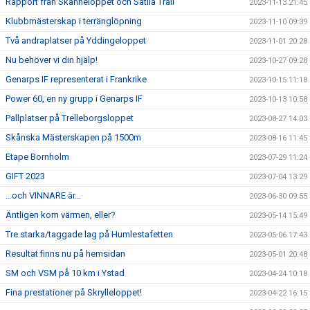
Rapport från Skanneloppet och Sätila Trail
2023-11-13 21:45
Klubbmästerskap i terränglöpning
2023-11-10 09:39
Två andraplatser på Yddingeloppet
2023-11-01 20:28
Nu behöver vi din hjälp!
2023-10-27 09:28
Genarps IF representerat i Frankrike
2023-10-15 11:18
Power 60, en ny grupp i Genarps IF
2023-10-13 10:58
Pallplatser på Trelleborgsloppet
2023-08-27 14:03
Skånska Mästerskapen på 1500m
2023-08-16 11:45
Etape Bornholm
2023-07-29 11:24
GIFT 2023
2023-07-04 13:29
…och VINNARE är…
2023-06-30 09:55
Äntligen kom värmen, eller?
2023-05-14 15:49
Tre starka/taggade lag på Humlestafetten
2023-05-06 17:43
Resultat finns nu på hemsidan
2023-05-01 20:48
SM och VSM på 10 km i Ystad
2023-04-24 10:18
Fina prestationer på Skrylleloppet!
2023-04-22 16:15