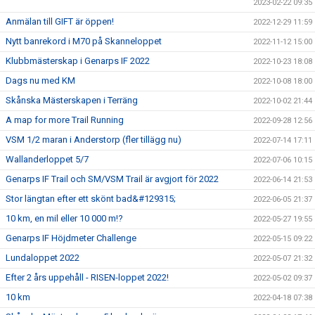
2023-02-22 09:35
Anmälan till GIFT är öppen!
2022-12-29 11:59
Nytt banrekord i M70 på Skanneloppet
2022-11-12 15:00
Klubbmästerskap i Genarps IF 2022
2022-10-23 18:08
Dags nu med KM
2022-10-08 18:00
Skånska Mästerskapen i Terräng
2022-10-02 21:44
A map for more Trail Running
2022-09-28 12:56
VSM 1/2 maran i Anderstorp (fler tillägg nu)
2022-07-14 17:11
Wallanderloppet 5/7
2022-07-06 10:15
Genarps IF Trail och SM/VSM Trail är avgjort för 2022
2022-06-14 21:53
Stor längtan efter ett skönt bad&#129315;
2022-06-05 21:37
10 km, en mil eller 10 000 m!?
2022-05-27 19:55
Genarps IF Höjdmeter Challenge
2022-05-15 09:22
Lundaloppet 2022
2022-05-07 21:32
Efter 2 års uppehåll - RISEN-loppet 2022!
2022-05-02 09:37
10 km
2022-04-18 07:38