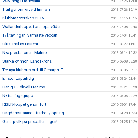
VSM helg i Uddevalla
2015-07-26 17:00
Trail genomfört vid Immeln
2015-07-26 10:19
Klubbmästerskap 2015
2015-07-15 13:15
Wallanderloppet i bra löparväder
2015-07-08 09:48
Två tävlingar i varmaste veckan
2015-07-04 10:41
Ultra Trail av Laurent
2015-06-27 11:01
Nya prestationer i Malmö
2015-06-14 10:32
Starka kvinnor i Landskrona
2015-06-08 08:28
Tre nya klubbrekord till Genarps IF
2015-06-05 09:17
En stor Löparhelg
2015-05-24 21:44
Härlig Guldkväll i Malmö
2015-05-21 09:23
Ny träningsgrupp
2015-05-05 22:29
RISEN-loppet genomfört
2015-05-01 17:44
Ungdomsträning - friidrott/löpning
2015-04-28 10:33
Genarps IF på prispallen - igen!
2015-04-25 14:29
Testlopp i kväll
2015-04-23 14:39