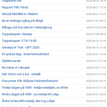
Ungdoms-SM
2020-08-30 18:29
Rapport från Ystad
2020-08-27 12:20
DM på 600/800 m i Malmö
2020-08-21 10:21
Nu är tävlingar igång på riktigt
2020-07-31 08:12
Många och bra rekord i Helsingborg
2020-07-20 09:28
Toppeloppet i Genarp
2020-07-08 08:42
Toppeloppet 7/7 kl 19.00
2020-06-25 10:59
Genarps IF Trail - GIFT 2020
2020-06-16 21:45
En lyckad dag - Kristi himmelsfärd...
2020-05-21 19:02
Gyllebovarvet
2020-05-17 07:28
Nu tränar vi i skogen
2020-03-25 11:41
DM 10 km och 3 km - inställt
2020-03-16 14:42
Fina priser från Skånes Friidrottsförbund
2020-03-05 09:21
Tredje dagen på VSM - tredje medaljen, nu till Bo
2020-03-02 11:04
Andra dagen på VSM - ny medalj till Lidija
2020-03-01 08:45
Årets första SM-medalj, den tog Lidija!
2020-02-29 09:15