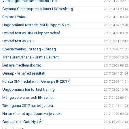
Våra ungdomar tävlar också i Trail
2017-04-20 22:31
Grymma Genarpsprestationer i Sölvesborg
2017-04-14 23:13
Rekord i Ystad
2017-04-10 09:23
Ungdomarna testade RISEN-loppet 5 km
2017-04-07 19:28
Lyckad test av RISEN-loppet också
2017-04-05 09:09
Lyckad test av GIFT
2017-03-11 12:47
Specialträning Torsdag - Lördag
2017-03-08 11:01
TransGranCanaria - Grattis Laurent!
2017-03-03 10:32
Det nya medlemskortet
2017-02-28 08:52
Genarp - vi har ett resultat!
2017-02-14 21:24
Första SM-medaljen till Genarps IF (2017)
2017-02-06 11:01
Ungdomarna har tuffast träning!
2017-02-02 10:40
Många veteraner och EN senior.
2017-01-22 09:41
Tävlingarna 2017 har börjat bra.
2017-01-15 11:03
Nu tar vi emot nya löpare varje vecka
2017-01-09 09:03
God Jul och Gott Nytt År
2016-12-23 17:13