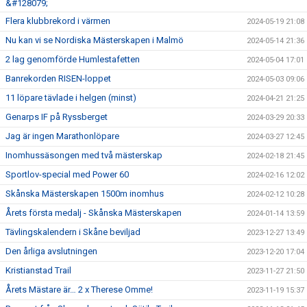
&#128079;
Flera klubbrekord i värmen
2024-05-19 21:08
Nu kan vi se Nordiska Mästerskapen i Malmö
2024-05-14 21:36
2 lag genomförde Humlestafetten
2024-05-04 17:01
Banrekorden RISEN-loppet
2024-05-03 09:06
11 löpare tävlade i helgen (minst)
2024-04-21 21:25
Genarps IF på Ryssberget
2024-03-29 20:33
Jag är ingen Marathonlöpare
2024-03-27 12:45
Inomhussäsongen med två mästerskap
2024-02-18 21:45
Sportlov-special med Power 60
2024-02-16 12:02
Skånska Mästerskapen 1500m inomhus
2024-02-12 10:28
Årets första medalj - Skånska Mästerskapen
2024-01-14 13:59
Tävlingskalendern i Skåne beviljad
2023-12-27 13:49
Den årliga avslutningen
2023-12-20 17:04
Kristianstad Trail
2023-11-27 21:50
Årets Mästare är… 2 x Therese Omme!
2023-11-19 15:37