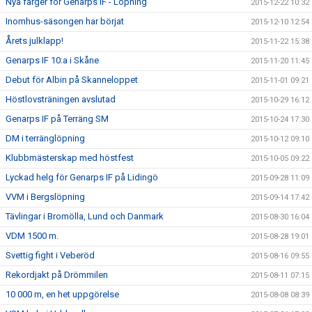
Nya färger för Genarps IF - Löpning
2015-12-22 10:32
Inomhus-säsongen har börjat
2015-12-10 12:54
Årets julklapp!
2015-11-22 15:38
Genarps IF 10:a i Skåne
2015-11-20 11:45
Debut för Albin på Skanneloppet
2015-11-01 09:21
Höstlovsträningen avslutad
2015-10-29 16:12
Genarps IF på Terräng SM
2015-10-24 17:30
DM i terränglöpning
2015-10-12 09:10
Klubbmästerskap med höstfest
2015-10-05 09:22
Lyckad helg för Genarps IF på Lidingö
2015-09-28 11:09
VVM i Bergslöpning
2015-09-14 17:42
Tävlingar i Bromölla, Lund och Danmark
2015-08-30 16:04
VDM 1500 m.
2015-08-28 19:01
Svettig fight i Veberöd
2015-08-16 09:55
Rekordjakt på Drömmilen
2015-08-11 07:15
10 000 m, en het uppgörelse
2015-08-08 08:39