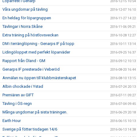
Löparfest i Genarp
2016-12-15 10:54
Våra ungdomar på tävling
2016-12-07 16:10
En heldag för löpargruppen
2016-11-27 14:22
Tävlingar i Norra Skåne
2016-11-06 09:21
Extra träning på höstlovsveckan
2016-10-28 12:27
DM i terränglöpning - Genarps IF på topp
2016-10-11 13:14
Lidingöloppet med perfekt löparväder
2016-09-25 16:37
Rapport från Öland - GM
2016-09-12 10:13
Genarps IF presterade i Veberöd
2016-08-20 16:44
Anmälan nu öppen till klubbmästerskapet
2016-08-10 13:15
Albin chockade i Ystad
2016-07-24 20:13
Premiären av GIFT
2016-07-11 09:27
Tävling i ÖS-regn
2016-07-04 09:45
Många ungdomar på sista träningen.
2016-06-29 20:18
Earth Hour
2016-06-15 10:13
Sverige på fötter tisdagen 14/6
2016-06-13 14:38