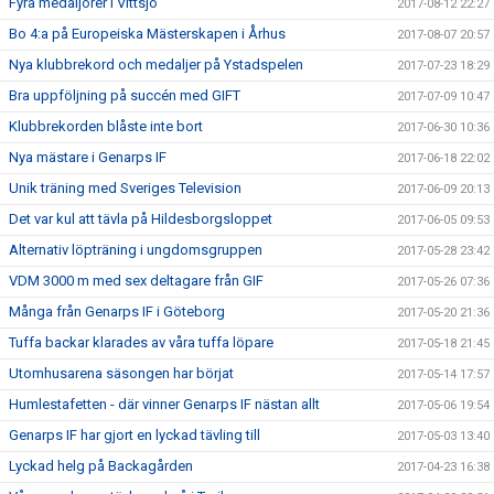
Fyra medaljörer i Vittsjö
2017-08-12 22:27
Bo 4:a på Europeiska Mästerskapen i Århus
2017-08-07 20:57
Nya klubbrekord och medaljer på Ystadspelen
2017-07-23 18:29
Bra uppföljning på succén med GIFT
2017-07-09 10:47
Klubbrekorden blåste inte bort
2017-06-30 10:36
Nya mästare i Genarps IF
2017-06-18 22:02
Unik träning med Sveriges Television
2017-06-09 20:13
Det var kul att tävla på Hildesborgsloppet
2017-06-05 09:53
Alternativ löpträning i ungdomsgruppen
2017-05-28 23:42
VDM 3000 m med sex deltagare från GIF
2017-05-26 07:36
Många från Genarps IF i Göteborg
2017-05-20 21:36
Tuffa backar klarades av våra tuffa löpare
2017-05-18 21:45
Utomhusarena säsongen har börjat
2017-05-14 17:57
Humlestafetten - där vinner Genarps IF nästan allt
2017-05-06 19:54
Genarps IF har gjort en lyckad tävling till
2017-05-03 13:40
Lyckad helg på Backagården
2017-04-23 16:38