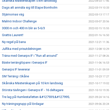
Skånska Mästerskapen 5 km landsväg
2022-04-03 17:46
Dags att anmäla sig till Etape Bornholm
2022-03-19 10:33
Stjärnornas väg
2022-03-13 17:17
Malmö Indoor Challenge
2022-03-07 20:56
3000 m och 400 m blir av 5-6/3
2022-02-15 15:55
Grattis Laurent!
2022-01-16 16:50
Ny regel på bana
2021-12-21 11:36
Julfika med prisutdelningen
2021-12-08 10:29
Träna med Genarps IF i "Run all around"
2021-11-27 08:26
Bäste terränglöpare i Genarps IF
2021-11-06 16:53
Genarps IF levererar
2021-11-01 09:59
SM Terräng i Skåne
2021-10-23 17:27
Skånska Mästerskapen på 10 km landsväg
2021-10-17 19:02
Största tävlingen i Genarps IF - 16 deltagare
2021-10-10 19:35
Tre lag på Humlestafetten &#127939;&#127995;
2021-09-24 14:16
Ny träningsgrupp på lördagar
2021-09-06 20:24