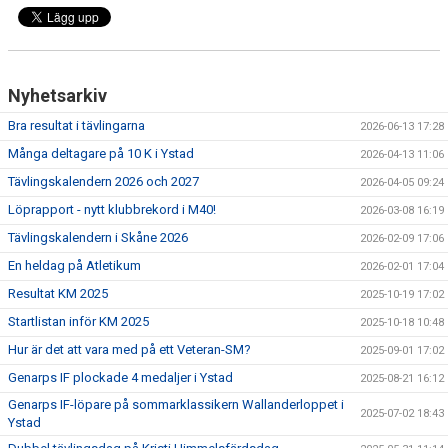
Nyhetsarkiv
Bra resultat i tävlingarna
2026-06-13 17:28
Många deltagare på 10 K i Ystad
2026-04-13 11:06
Tävlingskalendern 2026 och 2027
2026-04-05 09:24
Löprapport - nytt klubbrekord i M40!
2026-03-08 16:19
Tävlingskalendern i Skåne 2026
2026-02-09 17:06
En heldag på Atletikum
2026-02-01 17:04
Resultat KM 2025
2025-10-19 17:02
Startlistan inför KM 2025
2025-10-18 10:48
Hur är det att vara med på ett Veteran-SM?
2025-09-01 17:02
Genarps IF plockade 4 medaljer i Ystad
2025-08-21 16:12
Genarps IF-löpare på sommarklassikern Wallanderloppet i
2025-07-02 18:43
Ystad