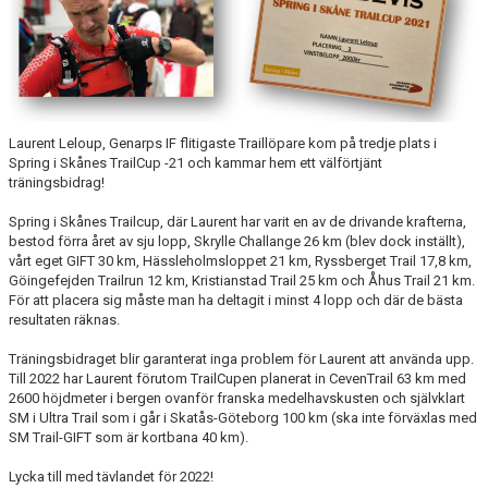
KONTAKT
LÄNKAR
INTERNA TÄVLINGAR
Laurent Leloup, Genarps IF flitigaste Traillöpare kom på tredje plats i
GIFT GENARPS IF TRAIL 2026
Spring i Skånes TrailCup -21 och kammar hem ett välförtjänt
träningsbidrag!
ANMÄLAN TILL LÖPGRUPPEN
Spring i Skånes Trailcup, där Laurent har varit en av de drivande krafterna,
bestod förra året av sju lopp, Skrylle Challange 26 km (blev dock inställt),
vårt eget GIFT 30 km, Hässleholmsloppet 21 km, Ryssberget Trail 17,8 km,
Göingefejden Trailrun 12 km, Kristianstad Trail 25 km och Åhus Trail 21 km.
För att placera sig måste man ha deltagit i minst 4 lopp och där de bästa
resultaten räknas.
Träningsbidraget blir garanterat inga problem för Laurent att använda upp.
Till 2022 har Laurent förutom TrailCupen planerat in CevenTrail 63 km med
2600 höjdmeter i bergen ovanför franska medelhavskusten och självklart
SM i Ultra Trail som i går i Skatås-Göteborg 100 km (ska inte förväxlas med
SM Trail-GIFT som är kortbana 40 km).
Lycka till med tävlandet för 2022!