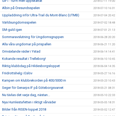
GIFT - tufft men uppskattat
2018-07-11 19:00
Albin på Öresundsspelen
2018-07-10 16:01
Uppladdning inför Ultra-Trail du Mont-Blanc (UTMB)
2018-07-04 20:42
Världsungdomsspelen
2018-07-02 18:48
SM-guld igen
2018-07-01 21:13
Sommaravslutning för Ungdomsgruppen
2018-06-28 20:20
Alla våra ungdomar på prispallen
2018-06-21 11:20
Omväxlande väder i Ystad
2018-06-14 14:41
Kokande resultat i Trelleborg!
2018-06-10 10:45
Riktig klubbdag på Hildesborgsloppet
2018-06-04 14:35
Friidrottshelg i Eslöv
2018-05-27 16:16
Kampen om klubbrekorden på 400/5000 m
2018-05-23 10:43
Seger för Genarps IF på Göteborgsvarvet
2018-05-21 08:31
Nu tävlas det varje dag, nästan...
2018-05-10 22:33
Nya Humlestafetten i riktigt vårväder
2018-05-05 18:31
Bilder från RISEN-loppet 2018
2018-05-02 12:47