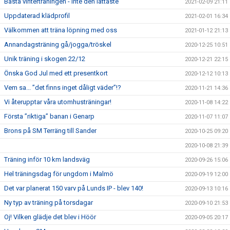
Bästa vinterträningen - inte den lättaste
2021-02-09 21:11
Uppdaterad klädprofil
2021-02-01 16:34
Välkommen att träna löpning med oss
2021-01-12 21:13
Annandagsträning gå/jogga/tröskel
2020-12-25 10:51
Unik träning i skogen 22/12
2020-12-21 22:15
Önska God Jul med ett presentkort
2020-12-12 10:13
Vem sa... ”det finns inget dåligt väder”!?
2020-11-21 14:36
Vi återupptar våra utomhusträningar!
2020-11-08 14:22
Första ”riktiga” banan i Genarp
2020-11-07 11:07
Brons på SM Terräng till Sander
2020-10-25 09:20
2020-10-08 21:39
Träning inför 10 km landsväg
2020-09-26 15:06
Hel träningsdag för ungdom i Malmö
2020-09-19 12:00
Det var planerat 150 varv på Lunds IP - blev 140!
2020-09-13 10:16
Ny typ av träning på torsdagar
2020-09-10 21:53
Oj! Vilken glädje det blev i Höör
2020-09-05 20:17