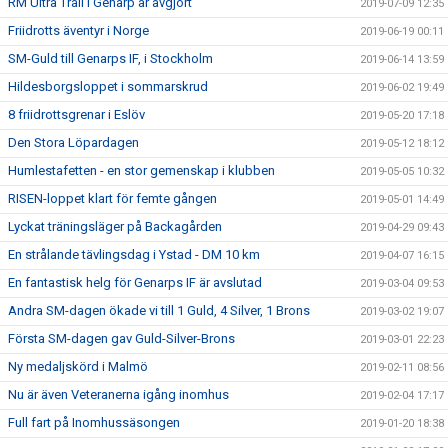
RM Ultra Trail i Genarp är avgjort
2019-07-09 12:35
Friidrotts äventyr i Norge
2019-06-19 00:11
SM-Guld till Genarps IF, i Stockholm
2019-06-14 13:59
Hildesborgsloppet i sommarskrud
2019-06-02 19:49
8 friidrottsgrenar i Eslöv
2019-05-20 17:18
Den Stora Löpardagen
2019-05-12 18:12
Humlestafetten - en stor gemenskap i klubben
2019-05-05 10:32
RISEN-loppet klart för femte gången
2019-05-01 14:49
Lyckat träningsläger på Backagården
2019-04-29 09:43
En strålande tävlingsdag i Ystad - DM 10 km
2019-04-07 16:15
En fantastisk helg för Genarps IF är avslutad
2019-03-04 09:53
Andra SM-dagen ökade vi till 1 Guld, 4 Silver, 1 Brons
2019-03-02 19:07
Första SM-dagen gav Guld-Silver-Brons
2019-03-01 22:23
Ny medaljskörd i Malmö
2019-02-11 08:56
Nu är även Veteranerna igång inomhus
2019-02-04 17:17
Full fart på Inomhussäsongen
2019-01-20 18:38