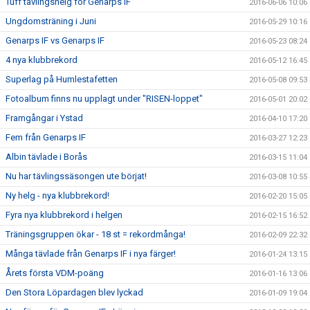
Tuff tävlingshelg för Genarps IF
2016-06-06 10:06
Ungdomsträning i Juni
2016-05-29 10:16
Genarps IF vs Genarps IF
2016-05-23 08:24
4 nya klubbrekord
2016-05-12 16:45
Superlag på Humlestafetten
2016-05-08 09:53
Fotoalbum finns nu upplagt under "RISEN-loppet"
2016-05-01 20:02
Framgångar i Ystad
2016-04-10 17:20
Fem från Genarps IF
2016-03-27 12:23
Albin tävlade i Borås
2016-03-15 11:04
Nu har tävlingssäsongen ute börjat!
2016-03-08 10:55
Ny helg - nya klubbrekord!
2016-02-20 15:05
Fyra nya klubbrekord i helgen
2016-02-15 16:52
Träningsgruppen ökar - 18 st = rekordmånga!
2016-02-09 22:32
Många tävlade från Genarps IF i nya färger!
2016-01-24 13:15
Årets första VDM-poäng
2016-01-16 13:06
Den Stora Löpardagen blev lyckad
2016-01-09 19:04