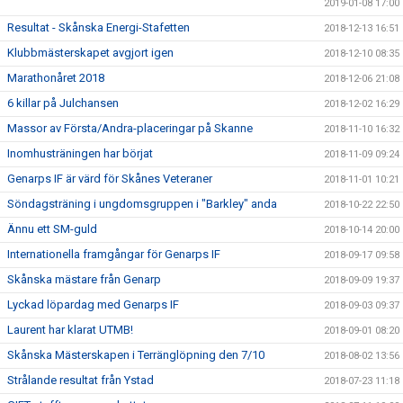
2019-01-08 17:00
Resultat - Skånska Energi-Stafetten
2018-12-13 16:51
Klubbmästerskapet avgjort igen
2018-12-10 08:35
Marathonåret 2018
2018-12-06 21:08
6 killar på Julchansen
2018-12-02 16:29
Massor av Första/Andra-placeringar på Skanne
2018-11-10 16:32
Inomhusträningen har börjat
2018-11-09 09:24
Genarps IF är värd för Skånes Veteraner
2018-11-01 10:21
Söndagsträning i ungdomsgruppen i "Barkley" anda
2018-10-22 22:50
Ännu ett SM-guld
2018-10-14 20:00
Internationella framgångar för Genarps IF
2018-09-17 09:58
Skånska mästare från Genarp
2018-09-09 19:37
Lyckad löpardag med Genarps IF
2018-09-03 09:37
Laurent har klarat UTMB!
2018-09-01 08:20
Skånska Mästerskapen i Terränglöpning den 7/10
2018-08-02 13:56
Strålande resultat från Ystad
2018-07-23 11:18