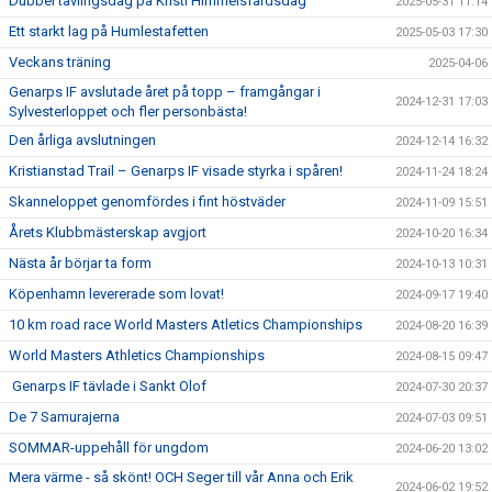
Dubbel tävlingsdag på Kristi Himmelsfärdsdag
2025-05-31 11:14
Ett starkt lag på Humlestafetten
2025-05-03 17:30
Veckans träning
2025-04-06
Genarps IF avslutade året på topp – framgångar i
2024-12-31 17:03
Sylvesterloppet och fler personbästa!
Den årliga avslutningen
2024-12-14 16:32
Kristianstad Trail – Genarps IF visade styrka i spåren!
2024-11-24 18:24
Skanneloppet genomfördes i fint höstväder
2024-11-09 15:51
Årets Klubbmästerskap avgjort
2024-10-20 16:34
Nästa år börjar ta form
2024-10-13 10:31
Köpenhamn levererade som lovat!
2024-09-17 19:40
10 km road race World Masters Atletics Championships
2024-08-20 16:39
World Masters Athletics Championships
2024-08-15 09:47
Genarps IF tävlade i Sankt Olof
2024-07-30 20:37
De 7 Samurajerna
2024-07-03 09:51
SOMMAR-uppehåll för ungdom
2024-06-20 13:02
Mera värme - så skönt! OCH Seger till vår Anna och Erik
2024-06-02 19:52