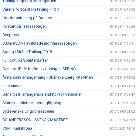
Träningsläger på Backagården
2018-04-23 09:32
Vårens första stora tävling - 10 K
2018-04-16 13:05
Ungdomsträning på Bounce
2018-03-11 17:27
Rivstart på Trailsäsongen!
2018-03-11 16:26
Beep-test
2018-03-09 09:15
800m (IVDM) avslutade inomhussäsongen
2018-02-17 16:31
Spring i Skåne Trailcup 2018
2018-02-08 20:33
Full pott på Sprinterträffen
2018-01-15 13:59
Genarps IF får beröm av tidningen SPRING
2017-12-26 15:05
Årets sista arrangemang - Skånska Energi-Stafetten
2017-12-15 11:02
Julchansen
2017-12-03 11:24
Genarps IF arrangerade stafett - för Veteraner
2017-11-13 09:47
Skånska mästare i terränglöpning
2017-10-22 15:33
Sydsvenska Ungdomsspelen
2017-09-03 21:02
BO ANDERSSON - SVENSK MÄSTARE!
2017-08-26 18:09
VSM i Karlskrona
2017-08-21 11:10