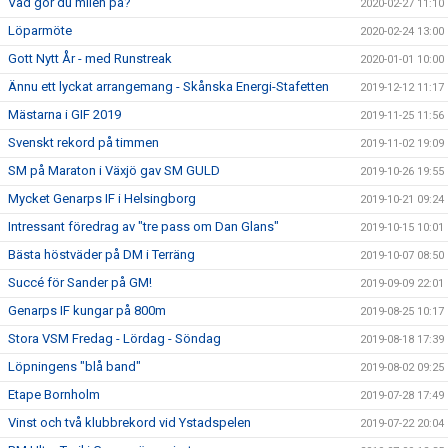
Vad gör du milen på?
2020-02-27 11:10
Löparmöte
2020-02-24 13:00
Gott Nytt År - med Runstreak
2020-01-01 10:00
Ännu ett lyckat arrangemang - Skånska Energi-Stafetten
2019-12-12 11:17
Mästarna i GIF 2019
2019-11-25 11:56
Svenskt rekord på timmen
2019-11-02 19:09
SM på Maraton i Växjö gav SM GULD
2019-10-26 19:55
Mycket Genarps IF i Helsingborg
2019-10-21 09:24
Intressant föredrag av "tre pass om Dan Glans"
2019-10-15 10:01
Bästa höstväder på DM i Terräng
2019-10-07 08:50
Succé för Sander på GM!
2019-09-09 22:01
Genarps IF kungar på 800m
2019-08-25 10:17
Stora VSM Fredag - Lördag - Söndag
2019-08-18 17:39
Löpningens "blå band"
2019-08-02 09:25
Etape Bornholm
2019-07-28 17:49
Vinst och två klubbrekord vid Ystadspelen
2019-07-22 20:04