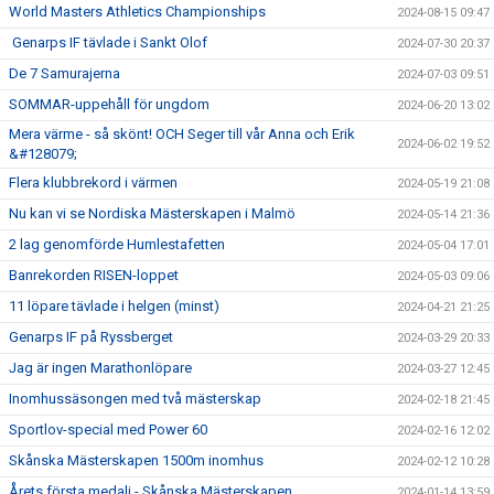
World Masters Athletics Championships
2024-08-15 09:47
Genarps IF tävlade i Sankt Olof
2024-07-30 20:37
De 7 Samurajerna
2024-07-03 09:51
SOMMAR-uppehåll för ungdom
2024-06-20 13:02
Mera värme - så skönt! OCH Seger till vår Anna och Erik
2024-06-02 19:52
&#128079;
Flera klubbrekord i värmen
2024-05-19 21:08
Nu kan vi se Nordiska Mästerskapen i Malmö
2024-05-14 21:36
2 lag genomförde Humlestafetten
2024-05-04 17:01
Banrekorden RISEN-loppet
2024-05-03 09:06
11 löpare tävlade i helgen (minst)
2024-04-21 21:25
Genarps IF på Ryssberget
2024-03-29 20:33
Jag är ingen Marathonlöpare
2024-03-27 12:45
Inomhussäsongen med två mästerskap
2024-02-18 21:45
Sportlov-special med Power 60
2024-02-16 12:02
Skånska Mästerskapen 1500m inomhus
2024-02-12 10:28
Årets första medalj - Skånska Mästerskapen
2024-01-14 13:59