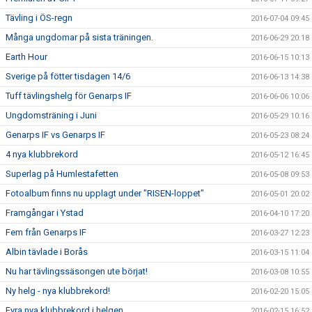
Tävling i ÖS-regn
2016-07-04 09:45
Många ungdomar på sista träningen.
2016-06-29 20:18
Earth Hour
2016-06-15 10:13
Sverige på fötter tisdagen 14/6
2016-06-13 14:38
Tuff tävlingshelg för Genarps IF
2016-06-06 10:06
Ungdomsträning i Juni
2016-05-29 10:16
Genarps IF vs Genarps IF
2016-05-23 08:24
4 nya klubbrekord
2016-05-12 16:45
Superlag på Humlestafetten
2016-05-08 09:53
Fotoalbum finns nu upplagt under "RISEN-loppet"
2016-05-01 20:02
Framgångar i Ystad
2016-04-10 17:20
Fem från Genarps IF
2016-03-27 12:23
Albin tävlade i Borås
2016-03-15 11:04
Nu har tävlingssäsongen ute börjat!
2016-03-08 10:55
Ny helg - nya klubbrekord!
2016-02-20 15:05
Fyra nya klubbrekord i helgen
2016-02-15 16:52