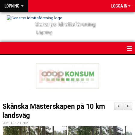
LÖPNING
LOGGA IN
Genarps Idrottsförening
Löpning
HEM
NYHETER
VÅRA TRÄNINGAR
TIDIGARE ARRANGEMANG
Skånska Mästerskapen på 10 km
<
>
VÅRA LÖPARE
landsväg
2021-10-17 19:02
POWER 60