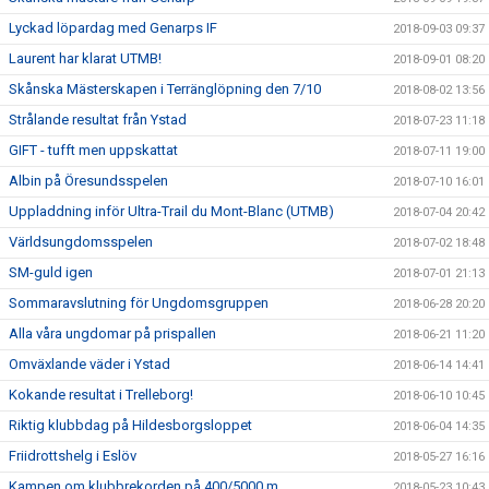
Lyckad löpardag med Genarps IF
2018-09-03 09:37
Laurent har klarat UTMB!
2018-09-01 08:20
Skånska Mästerskapen i Terränglöpning den 7/10
2018-08-02 13:56
Strålande resultat från Ystad
2018-07-23 11:18
GIFT - tufft men uppskattat
2018-07-11 19:00
Albin på Öresundsspelen
2018-07-10 16:01
Uppladdning inför Ultra-Trail du Mont-Blanc (UTMB)
2018-07-04 20:42
Världsungdomsspelen
2018-07-02 18:48
SM-guld igen
2018-07-01 21:13
Sommaravslutning för Ungdomsgruppen
2018-06-28 20:20
Alla våra ungdomar på prispallen
2018-06-21 11:20
Omväxlande väder i Ystad
2018-06-14 14:41
Kokande resultat i Trelleborg!
2018-06-10 10:45
Riktig klubbdag på Hildesborgsloppet
2018-06-04 14:35
Friidrottshelg i Eslöv
2018-05-27 16:16
Kampen om klubbrekorden på 400/5000 m
2018-05-23 10:43