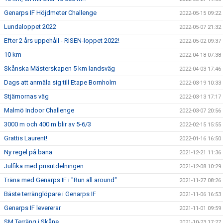
Genarps IF Höjdmeter Challenge
2022-05-15 09:22
Lundaloppet 2022
2022-05-07 21:32
Efter 2 års uppehåll - RISEN-loppet 2022!
2022-05-02 09:37
10 km
2022-04-18 07:38
Skånska Mästerskapen 5 km landsväg
2022-04-03 17:46
Dags att anmäla sig till Etape Bornholm
2022-03-19 10:33
Stjärnornas väg
2022-03-13 17:17
Malmö Indoor Challenge
2022-03-07 20:56
3000 m och 400 m blir av 5-6/3
2022-02-15 15:55
Grattis Laurent!
2022-01-16 16:50
Ny regel på bana
2021-12-21 11:36
Julfika med prisutdelningen
2021-12-08 10:29
Träna med Genarps IF i "Run all around"
2021-11-27 08:26
Bäste terränglöpare i Genarps IF
2021-11-06 16:53
Genarps IF levererar
2021-11-01 09:59
SM Terräng i Skåne
2021-10-23 17:27