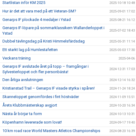
Startlistan inför KM 2025
2025-10-18 10:48
Hur är det att vara med på ett Veteran-SM?
2025-09-01 17:02
Genarps IF plockade 4 medaljer i Ystad
2025-08-21 16:12
Genarps IF-löpare på sommarklassikern Wallanderloppet i
2025-07-02 18:43
Ystad
Dubbel tävlingsdag på Kristi Himmelsfärdsdag
2025-05-31 11:14
Ett starkt lag på Humlestafetten
2025-05-03 17:30
Veckans träning
2025-04-06
Genarps IF avslutade året på topp – framgångar i
2024-12-31 17:03
Sylvesterloppet och fler personbästa!
Den årliga avslutningen
2024-12-14 16:32
Kristianstad Trail – Genarps IF visade styrka i spåren!
2024-11-24 18:24
Skanneloppet genomfördes i fint höstväder
2024-11-09 15:51
Årets Klubbmästerskap avgjort
2024-10-20 16:34
Nästa år börjar ta form
2024-10-13 10:31
Köpenhamn levererade som lovat!
2024-09-17 19:40
10 km road race World Masters Atletics Championships
2024-08-20 16:39