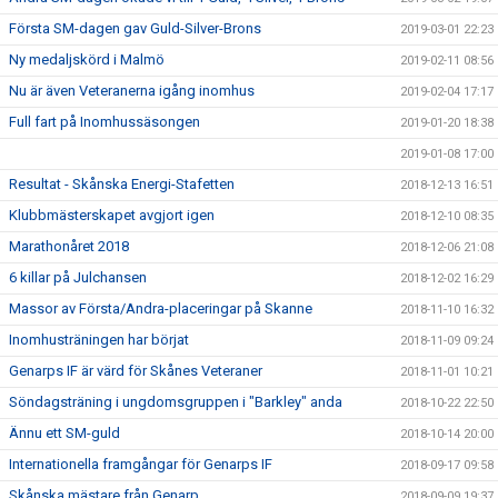
Första SM-dagen gav Guld-Silver-Brons
2019-03-01 22:23
Ny medaljskörd i Malmö
2019-02-11 08:56
Nu är även Veteranerna igång inomhus
2019-02-04 17:17
Full fart på Inomhussäsongen
2019-01-20 18:38
2019-01-08 17:00
Resultat - Skånska Energi-Stafetten
2018-12-13 16:51
Klubbmästerskapet avgjort igen
2018-12-10 08:35
Marathonåret 2018
2018-12-06 21:08
6 killar på Julchansen
2018-12-02 16:29
Massor av Första/Andra-placeringar på Skanne
2018-11-10 16:32
Inomhusträningen har börjat
2018-11-09 09:24
Genarps IF är värd för Skånes Veteraner
2018-11-01 10:21
Söndagsträning i ungdomsgruppen i "Barkley" anda
2018-10-22 22:50
Ännu ett SM-guld
2018-10-14 20:00
Internationella framgångar för Genarps IF
2018-09-17 09:58
Skånska mästare från Genarp
2018-09-09 19:37