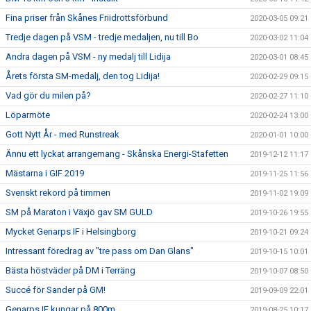
Fina priser från Skånes Friidrottsförbund
2020-03-05 09:21
Tredje dagen på VSM - tredje medaljen, nu till Bo
2020-03-02 11:04
Andra dagen på VSM - ny medalj till Lidija
2020-03-01 08:45
Årets första SM-medalj, den tog Lidija!
2020-02-29 09:15
Vad gör du milen på?
2020-02-27 11:10
Löparmöte
2020-02-24 13:00
Gott Nytt År - med Runstreak
2020-01-01 10:00
Ännu ett lyckat arrangemang - Skånska Energi-Stafetten
2019-12-12 11:17
Mästarna i GIF 2019
2019-11-25 11:56
Svenskt rekord på timmen
2019-11-02 19:09
SM på Maraton i Växjö gav SM GULD
2019-10-26 19:55
Mycket Genarps IF i Helsingborg
2019-10-21 09:24
Intressant föredrag av "tre pass om Dan Glans"
2019-10-15 10:01
Bästa höstväder på DM i Terräng
2019-10-07 08:50
Succé för Sander på GM!
2019-09-09 22:01
Genarps IF kungar på 800m
2019-08-25 10:17