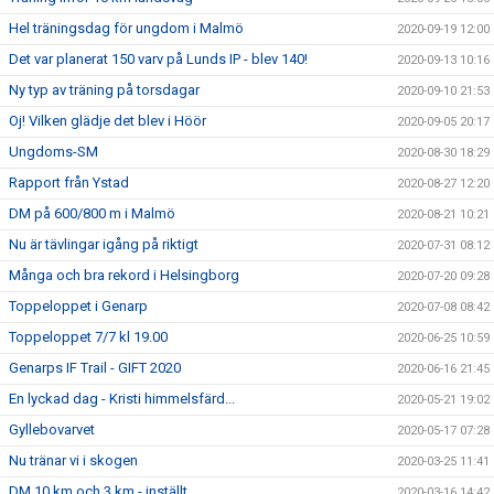
Hel träningsdag för ungdom i Malmö
2020-09-19 12:00
Det var planerat 150 varv på Lunds IP - blev 140!
2020-09-13 10:16
Ny typ av träning på torsdagar
2020-09-10 21:53
Oj! Vilken glädje det blev i Höör
2020-09-05 20:17
Ungdoms-SM
2020-08-30 18:29
Rapport från Ystad
2020-08-27 12:20
DM på 600/800 m i Malmö
2020-08-21 10:21
Nu är tävlingar igång på riktigt
2020-07-31 08:12
Många och bra rekord i Helsingborg
2020-07-20 09:28
Toppeloppet i Genarp
2020-07-08 08:42
Toppeloppet 7/7 kl 19.00
2020-06-25 10:59
Genarps IF Trail - GIFT 2020
2020-06-16 21:45
En lyckad dag - Kristi himmelsfärd...
2020-05-21 19:02
Gyllebovarvet
2020-05-17 07:28
Nu tränar vi i skogen
2020-03-25 11:41
DM 10 km och 3 km - inställt
2020-03-16 14:42