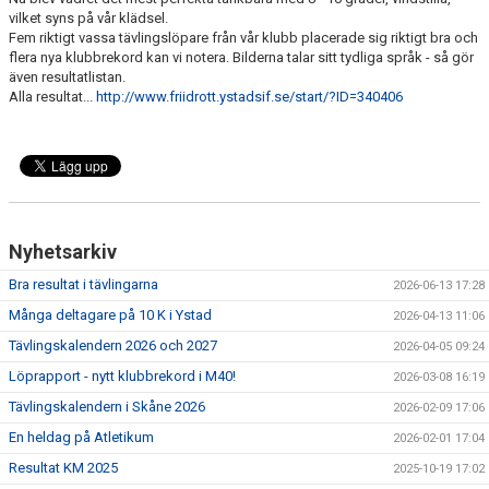
vilket syns på vår klädsel.
Fem riktigt vassa tävlingslöpare från vår klubb placerade sig riktigt bra och
flera nya klubbrekord kan vi notera. Bilderna talar sitt tydliga språk - så gör
även resultatlistan.
Alla resultat...
http://www.friidrott.ystadsif.se/start/?ID=340406
Nyhetsarkiv
Bra resultat i tävlingarna
2026-06-13 17:28
Många deltagare på 10 K i Ystad
2026-04-13 11:06
Tävlingskalendern 2026 och 2027
2026-04-05 09:24
Löprapport - nytt klubbrekord i M40!
2026-03-08 16:19
Tävlingskalendern i Skåne 2026
2026-02-09 17:06
En heldag på Atletikum
2026-02-01 17:04
Resultat KM 2025
2025-10-19 17:02