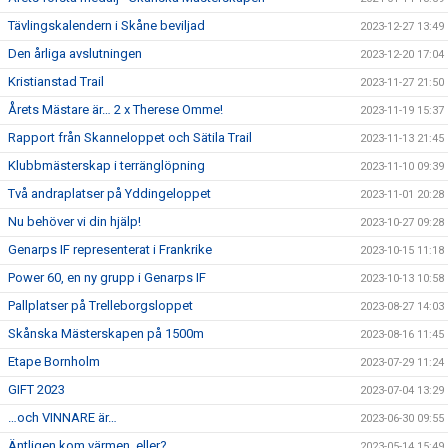
Tävlingskalendern i Skåne beviljad
2023-12-27 13:49
Den årliga avslutningen
2023-12-20 17:04
Kristianstad Trail
2023-11-27 21:50
Årets Mästare är… 2 x Therese Omme!
2023-11-19 15:37
Rapport från Skanneloppet och Sätila Trail
2023-11-13 21:45
Klubbmästerskap i terränglöpning
2023-11-10 09:39
Två andraplatser på Yddingeloppet
2023-11-01 20:28
Nu behöver vi din hjälp!
2023-10-27 09:28
Genarps IF representerat i Frankrike
2023-10-15 11:18
Power 60, en ny grupp i Genarps IF
2023-10-13 10:58
Pallplatser på Trelleborgsloppet
2023-08-27 14:03
Skånska Mästerskapen på 1500m
2023-08-16 11:45
Etape Bornholm
2023-07-29 11:24
GIFT 2023
2023-07-04 13:29
…och VINNARE är…
2023-06-30 09:55
Äntligen kom värmen, eller?
2023-05-14 15:49