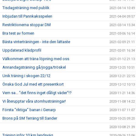
Tisdagsträning med publik
2021-04-14 10:49
Inbjudan till Pannkaksspelen
2021-04-04 09:57
Restriktionerna stoppar DM
2021-03-14 15:34
Bra test av formen
2021-03-06 16:14
Bästa vinterträningen - inte den lättaste
2021-02-09 21:11
Uppdaterad klädprofil
2021-02-01 16:34
Välkommen att träna löpning med oss
2021-01-12 21:13
Annandagsträning gå/jogga/tröskel
2020-12-25 10:51
Unik träning i skogen 22/12
2020-12-21 22:15
Önska God Jul med ett presentkort
2020-12-12 10:13
Vem sa... ”det finns inget dåligt väder”!?
2020-11-21 14:36
Vi återupptar våra utomhusträningar!
2020-11-08 14:22
Första ”riktiga” banan i Genarp
2020-11-07 11:07
Brons på SM Terräng till Sander
2020-10-25 09:20
2020-10-08 21:39
Träning inför 10 km landsväg
2020-09-26 15:06