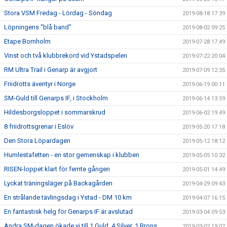
Stora VSM Fredag - Lördag - Söndag
2019-08-18 17:39
Löpningens "blå band"
2019-08-02 09:25
Etape Bornholm
2019-07-28 17:49
Vinst och två klubbrekord vid Ystadspelen
2019-07-22 20:04
RM Ultra Trail i Genarp är avgjort
2019-07-09 12:35
Friidrotts äventyr i Norge
2019-06-19 00:11
SM-Guld till Genarps IF, i Stockholm
2019-06-14 13:59
Hildesborgsloppet i sommarskrud
2019-06-02 19:49
8 friidrottsgrenar i Eslöv
2019-05-20 17:18
Den Stora Löpardagen
2019-05-12 18:12
Humlestafetten - en stor gemenskap i klubben
2019-05-05 10:32
RISEN-loppet klart för femte gången
2019-05-01 14:49
Lyckat träningsläger på Backagården
2019-04-29 09:43
En strålande tävlingsdag i Ystad - DM 10 km
2019-04-07 16:15
En fantastisk helg för Genarps IF är avslutad
2019-03-04 09:53
Andra SM-dagen ökade vi till 1 Guld, 4 Silver, 1 Brons
2019-03-02 19:07