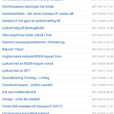
Utomhusarena säsongen har börjat
2017-05-14 17:57
Humlestafetten - där vinner Genarps IF nästan allt
2017-05-06 19:54
Genarps IF har gjort en lyckad tävling till
2017-05-03 13:40
Lyckad helg på Backagården
2017-04-23 16:38
Våra ungdomar tävlar också i Trail
2017-04-20 22:31
Grymma Genarpsprestationer i Sölvesborg
2017-04-14 23:13
Rekord i Ystad
2017-04-10 09:23
Ungdomarna testade RISEN-loppet 5 km
2017-04-07 19:28
Lyckad test av RISEN-loppet också
2017-04-05 09:09
Lyckad test av GIFT
2017-03-11 12:47
Specialträning Torsdag - Lördag
2017-03-08 11:01
TransGranCanaria - Grattis Laurent!
2017-03-03 10:32
Det nya medlemskortet
2017-02-28 08:52
Genarp - vi har ett resultat!
2017-02-14 21:24
Första SM-medaljen till Genarps IF (2017)
2017-02-06 11:01
Ungdomarna har tuffast träning!
2017-02-02 10:40