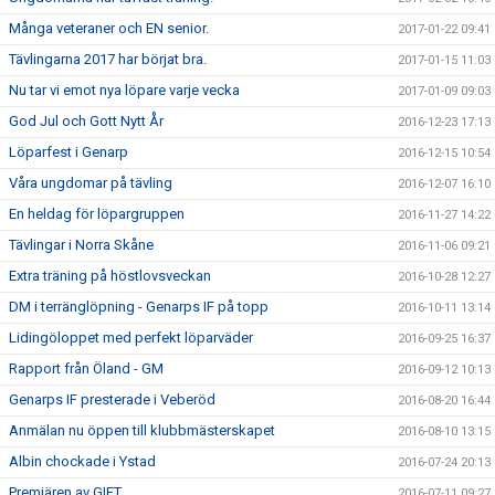
Många veteraner och EN senior.
2017-01-22 09:41
Tävlingarna 2017 har börjat bra.
2017-01-15 11:03
Nu tar vi emot nya löpare varje vecka
2017-01-09 09:03
God Jul och Gott Nytt År
2016-12-23 17:13
Löparfest i Genarp
2016-12-15 10:54
Våra ungdomar på tävling
2016-12-07 16:10
En heldag för löpargruppen
2016-11-27 14:22
Tävlingar i Norra Skåne
2016-11-06 09:21
Extra träning på höstlovsveckan
2016-10-28 12:27
DM i terränglöpning - Genarps IF på topp
2016-10-11 13:14
Lidingöloppet med perfekt löparväder
2016-09-25 16:37
Rapport från Öland - GM
2016-09-12 10:13
Genarps IF presterade i Veberöd
2016-08-20 16:44
Anmälan nu öppen till klubbmästerskapet
2016-08-10 13:15
Albin chockade i Ystad
2016-07-24 20:13
Premiären av GIFT
2016-07-11 09:27