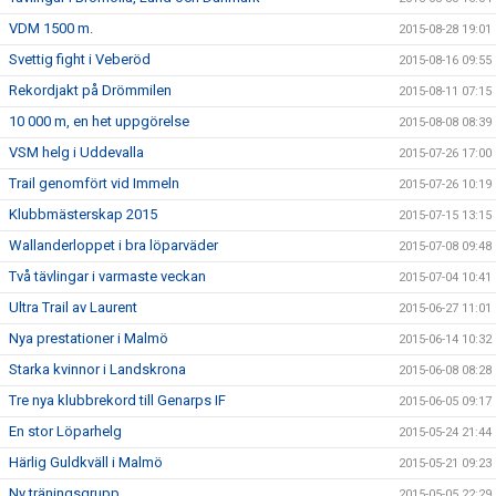
VDM 1500 m.
2015-08-28 19:01
Svettig fight i Veberöd
2015-08-16 09:55
Rekordjakt på Drömmilen
2015-08-11 07:15
10 000 m, en het uppgörelse
2015-08-08 08:39
VSM helg i Uddevalla
2015-07-26 17:00
Trail genomfört vid Immeln
2015-07-26 10:19
Klubbmästerskap 2015
2015-07-15 13:15
Wallanderloppet i bra löparväder
2015-07-08 09:48
Två tävlingar i varmaste veckan
2015-07-04 10:41
Ultra Trail av Laurent
2015-06-27 11:01
Nya prestationer i Malmö
2015-06-14 10:32
Starka kvinnor i Landskrona
2015-06-08 08:28
Tre nya klubbrekord till Genarps IF
2015-06-05 09:17
En stor Löparhelg
2015-05-24 21:44
Härlig Guldkväll i Malmö
2015-05-21 09:23
Ny träningsgrupp
2015-05-05 22:29