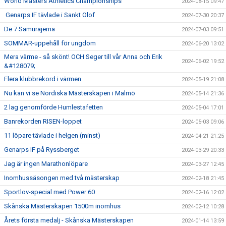
World Masters Athletics Championships
2024-08-15 09:47
Genarps IF tävlade i Sankt Olof
2024-07-30 20:37
De 7 Samurajerna
2024-07-03 09:51
SOMMAR-uppehåll för ungdom
2024-06-20 13:02
Mera värme - så skönt! OCH Seger till vår Anna och Erik
2024-06-02 19:52
&#128079;
Flera klubbrekord i värmen
2024-05-19 21:08
Nu kan vi se Nordiska Mästerskapen i Malmö
2024-05-14 21:36
2 lag genomförde Humlestafetten
2024-05-04 17:01
Banrekorden RISEN-loppet
2024-05-03 09:06
11 löpare tävlade i helgen (minst)
2024-04-21 21:25
Genarps IF på Ryssberget
2024-03-29 20:33
Jag är ingen Marathonlöpare
2024-03-27 12:45
Inomhussäsongen med två mästerskap
2024-02-18 21:45
Sportlov-special med Power 60
2024-02-16 12:02
Skånska Mästerskapen 1500m inomhus
2024-02-12 10:28
Årets första medalj - Skånska Mästerskapen
2024-01-14 13:59