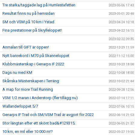
Tre starka/taggade lag på Humlestafetten
2023-05-06 17:43
Resultat finns nu på hemsidan
2023-05-01 20:48
SM och VSM på 10 km i Ystad
2023-04-24 10:18
Fina prestationer på Skrylleloppet!
2023-04-22 16:15
2023-02-22 09:35
Anmälan till GIFT är öppen!
2022-12-29 11:59
Nytt banrekord i M70 på Skanneloppet
2022-11-12 15:00
Klubbmästerskap i Genarps IF 2022
2022-10-23 18:08
Dags nu med KM
2022-10-08 18:00
Skånska Mästerskapen i Terräng
2022-10-02 21:44
A map for more Trail Running
2022-09-28 12:56
VSM 1/2 maran i Anderstorp (fler tillägg nu)
2022-07-14 17:11
Wallanderloppet 5/7
2022-07-06 10:15
Genarps IF Trail och SM/VSM Trail är avgjort för 2022
2022-06-14 21:53
Stor längtan efter ett skönt bad&#129315;
2022-06-05 21:37
10 km, en mil eller 10 000 m!?
2022-05-27 19:55