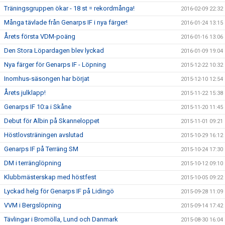
Träningsgruppen ökar - 18 st = rekordmånga!
2016-02-09 22:32
Många tävlade från Genarps IF i nya färger!
2016-01-24 13:15
Årets första VDM-poäng
2016-01-16 13:06
Den Stora Löpardagen blev lyckad
2016-01-09 19:04
Nya färger för Genarps IF - Löpning
2015-12-22 10:32
Inomhus-säsongen har börjat
2015-12-10 12:54
Årets julklapp!
2015-11-22 15:38
Genarps IF 10:a i Skåne
2015-11-20 11:45
Debut för Albin på Skanneloppet
2015-11-01 09:21
Höstlovsträningen avslutad
2015-10-29 16:12
Genarps IF på Terräng SM
2015-10-24 17:30
DM i terränglöpning
2015-10-12 09:10
Klubbmästerskap med höstfest
2015-10-05 09:22
Lyckad helg för Genarps IF på Lidingö
2015-09-28 11:09
VVM i Bergslöpning
2015-09-14 17:42
Tävlingar i Bromölla, Lund och Danmark
2015-08-30 16:04