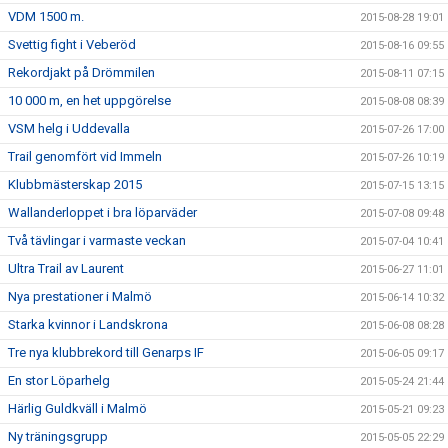
VDM 1500 m.
2015-08-28 19:01
Svettig fight i Veberöd
2015-08-16 09:55
Rekordjakt på Drömmilen
2015-08-11 07:15
10 000 m, en het uppgörelse
2015-08-08 08:39
VSM helg i Uddevalla
2015-07-26 17:00
Trail genomfört vid Immeln
2015-07-26 10:19
Klubbmästerskap 2015
2015-07-15 13:15
Wallanderloppet i bra löparväder
2015-07-08 09:48
Två tävlingar i varmaste veckan
2015-07-04 10:41
Ultra Trail av Laurent
2015-06-27 11:01
Nya prestationer i Malmö
2015-06-14 10:32
Starka kvinnor i Landskrona
2015-06-08 08:28
Tre nya klubbrekord till Genarps IF
2015-06-05 09:17
En stor Löparhelg
2015-05-24 21:44
Härlig Guldkväll i Malmö
2015-05-21 09:23
Ny träningsgrupp
2015-05-05 22:29