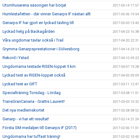
Utomhusarena säsongen har börjat
2017-05-14 17:57
Humlestafetten - där vinner Genarps IF nästan allt
2017-05-06 19:54
Genarps IF har gjort en lyckad tävling till
2017-05-03 13:40
Lyckad helg på Backagården
2017-04-23 16:38
Våra ungdomar tävlar också i Trail
2017-04-20 22:31
Grymma Genarpsprestationer i Sölvesborg
2017-04-14 23:13
Rekord i Ystad
2017-04-10 09:23
Ungdomarna testade RISEN-loppet 5 km
2017-04-07 19:28
Lyckad test av RISEN-loppet också
2017-04-05 09:09
Lyckad test av GIFT
2017-03-11 12:47
Specialträning Torsdag - Lördag
2017-03-08 11:01
TransGranCanaria - Grattis Laurent!
2017-03-03 10:32
Det nya medlemskortet
2017-02-28 08:52
Genarp - vi har ett resultat!
2017-02-14 21:24
Första SM-medaljen till Genarps IF (2017)
2017-02-06 11:01
Ungdomarna har tuffast träning!
2017-02-02 10:40