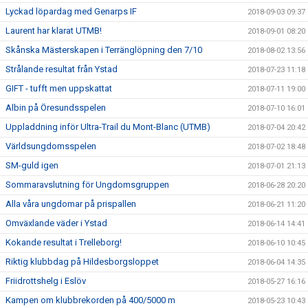
Lyckad löpardag med Genarps IF
2018-09-03 09:37
Laurent har klarat UTMB!
2018-09-01 08:20
Skånska Mästerskapen i Terränglöpning den 7/10
2018-08-02 13:56
Strålande resultat från Ystad
2018-07-23 11:18
GIFT - tufft men uppskattat
2018-07-11 19:00
Albin på Öresundsspelen
2018-07-10 16:01
Uppladdning inför Ultra-Trail du Mont-Blanc (UTMB)
2018-07-04 20:42
Världsungdomsspelen
2018-07-02 18:48
SM-guld igen
2018-07-01 21:13
Sommaravslutning för Ungdomsgruppen
2018-06-28 20:20
Alla våra ungdomar på prispallen
2018-06-21 11:20
Omväxlande väder i Ystad
2018-06-14 14:41
Kokande resultat i Trelleborg!
2018-06-10 10:45
Riktig klubbdag på Hildesborgsloppet
2018-06-04 14:35
Friidrottshelg i Eslöv
2018-05-27 16:16
Kampen om klubbrekorden på 400/5000 m
2018-05-23 10:43