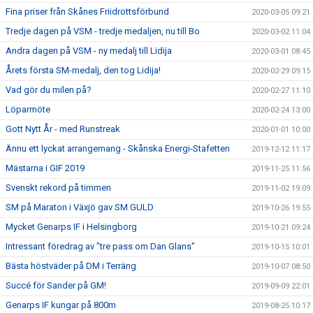
Fina priser från Skånes Friidrottsförbund
2020-03-05 09:21
Tredje dagen på VSM - tredje medaljen, nu till Bo
2020-03-02 11:04
Andra dagen på VSM - ny medalj till Lidija
2020-03-01 08:45
Årets första SM-medalj, den tog Lidija!
2020-02-29 09:15
Vad gör du milen på?
2020-02-27 11:10
Löparmöte
2020-02-24 13:00
Gott Nytt År - med Runstreak
2020-01-01 10:00
Ännu ett lyckat arrangemang - Skånska Energi-Stafetten
2019-12-12 11:17
Mästarna i GIF 2019
2019-11-25 11:56
Svenskt rekord på timmen
2019-11-02 19:09
SM på Maraton i Växjö gav SM GULD
2019-10-26 19:55
Mycket Genarps IF i Helsingborg
2019-10-21 09:24
Intressant föredrag av "tre pass om Dan Glans"
2019-10-15 10:01
Bästa höstväder på DM i Terräng
2019-10-07 08:50
Succé för Sander på GM!
2019-09-09 22:01
Genarps IF kungar på 800m
2019-08-25 10:17