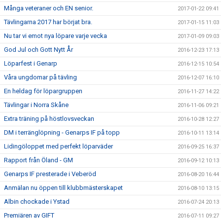
Många veteraner och EN senior.
2017-01-22 09:41
Tävlingarna 2017 har börjat bra.
2017-01-15 11:03
Nu tar vi emot nya löpare varje vecka
2017-01-09 09:03
God Jul och Gott Nytt År
2016-12-23 17:13
Löparfest i Genarp
2016-12-15 10:54
Våra ungdomar på tävling
2016-12-07 16:10
En heldag för löpargruppen
2016-11-27 14:22
Tävlingar i Norra Skåne
2016-11-06 09:21
Extra träning på höstlovsveckan
2016-10-28 12:27
DM i terränglöpning - Genarps IF på topp
2016-10-11 13:14
Lidingöloppet med perfekt löparväder
2016-09-25 16:37
Rapport från Öland - GM
2016-09-12 10:13
Genarps IF presterade i Veberöd
2016-08-20 16:44
Anmälan nu öppen till klubbmästerskapet
2016-08-10 13:15
Albin chockade i Ystad
2016-07-24 20:13
Premiären av GIFT
2016-07-11 09:27