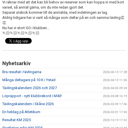
Vi räknar med att det kan bli behov av reserver som kan hoppa in med kort
KONTAKT
varsel, så anmäl gärna, om du inte redan gjort det.
Separat utskick kommer till de anmälda, med indelningen av lag.
LÄNKAR
Aldrig tidigare har vi varit så många som deltar på en och samma tävling👏
👏
Nu har vi stort GO i klubben...
INTERNA TÄVLINGAR
🏃🏻🏃🏻🏃🏻🏃🏻🏃🏻
GIFT GENARPS IF TRAIL 2026
ANMÄLAN TILL LÖPGRUPPEN
Nyhetsarkiv
Bra resultat i tävlingarna
2026-06-13 17:28
Många deltagare på 10 K i Ystad
2026-04-13 11:06
Tävlingskalendern 2026 och 2027
2026-04-05 09:24
Löprapport - nytt klubbrekord i M40!
2026-03-08 16:19
Tävlingskalendern i Skåne 2026
2026-02-09 17:06
En heldag på Atletikum
2026-02-01 17:04
Resultat KM 2025
2025-10-19 17:02
Startlistan inför KM 2025