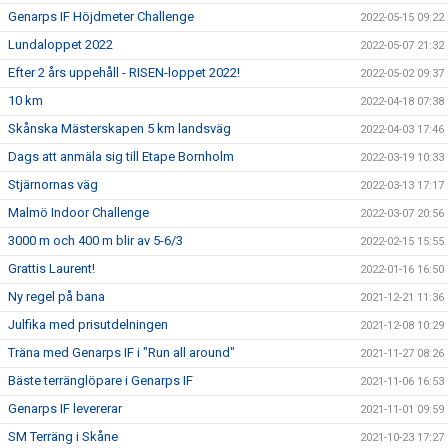
Genarps IF Höjdmeter Challenge
2022-05-15 09:22
Lundaloppet 2022
2022-05-07 21:32
Efter 2 års uppehåll - RISEN-loppet 2022!
2022-05-02 09:37
10 km
2022-04-18 07:38
Skånska Mästerskapen 5 km landsväg
2022-04-03 17:46
Dags att anmäla sig till Etape Bornholm
2022-03-19 10:33
Stjärnornas väg
2022-03-13 17:17
Malmö Indoor Challenge
2022-03-07 20:56
3000 m och 400 m blir av 5-6/3
2022-02-15 15:55
Grattis Laurent!
2022-01-16 16:50
Ny regel på bana
2021-12-21 11:36
Julfika med prisutdelningen
2021-12-08 10:29
Träna med Genarps IF i "Run all around"
2021-11-27 08:26
Bäste terränglöpare i Genarps IF
2021-11-06 16:53
Genarps IF levererar
2021-11-01 09:59
SM Terräng i Skåne
2021-10-23 17:27