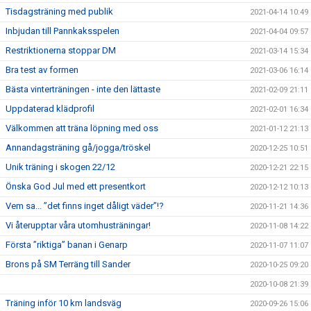
Tisdagsträning med publik
2021-04-14 10:49
Inbjudan till Pannkaksspelen
2021-04-04 09:57
Restriktionerna stoppar DM
2021-03-14 15:34
Bra test av formen
2021-03-06 16:14
Bästa vinterträningen - inte den lättaste
2021-02-09 21:11
Uppdaterad klädprofil
2021-02-01 16:34
Välkommen att träna löpning med oss
2021-01-12 21:13
Annandagsträning gå/jogga/tröskel
2020-12-25 10:51
Unik träning i skogen 22/12
2020-12-21 22:15
Önska God Jul med ett presentkort
2020-12-12 10:13
Vem sa... ”det finns inget dåligt väder”!?
2020-11-21 14:36
Vi återupptar våra utomhusträningar!
2020-11-08 14:22
Första ”riktiga” banan i Genarp
2020-11-07 11:07
Brons på SM Terräng till Sander
2020-10-25 09:20
2020-10-08 21:39
Träning inför 10 km landsväg
2020-09-26 15:06