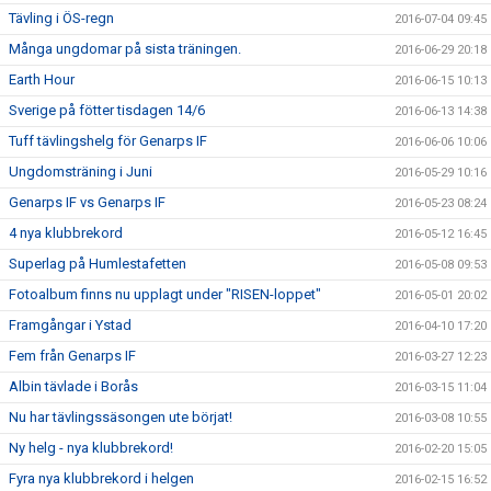
Tävling i ÖS-regn
2016-07-04 09:45
Många ungdomar på sista träningen.
2016-06-29 20:18
Earth Hour
2016-06-15 10:13
Sverige på fötter tisdagen 14/6
2016-06-13 14:38
Tuff tävlingshelg för Genarps IF
2016-06-06 10:06
Ungdomsträning i Juni
2016-05-29 10:16
Genarps IF vs Genarps IF
2016-05-23 08:24
4 nya klubbrekord
2016-05-12 16:45
Superlag på Humlestafetten
2016-05-08 09:53
Fotoalbum finns nu upplagt under "RISEN-loppet"
2016-05-01 20:02
Framgångar i Ystad
2016-04-10 17:20
Fem från Genarps IF
2016-03-27 12:23
Albin tävlade i Borås
2016-03-15 11:04
Nu har tävlingssäsongen ute börjat!
2016-03-08 10:55
Ny helg - nya klubbrekord!
2016-02-20 15:05
Fyra nya klubbrekord i helgen
2016-02-15 16:52