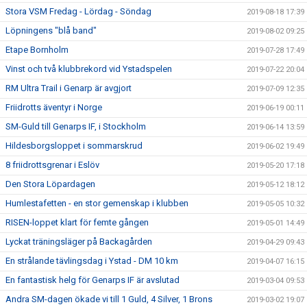
Stora VSM Fredag - Lördag - Söndag
2019-08-18 17:39
Löpningens "blå band"
2019-08-02 09:25
Etape Bornholm
2019-07-28 17:49
Vinst och två klubbrekord vid Ystadspelen
2019-07-22 20:04
RM Ultra Trail i Genarp är avgjort
2019-07-09 12:35
Friidrotts äventyr i Norge
2019-06-19 00:11
SM-Guld till Genarps IF, i Stockholm
2019-06-14 13:59
Hildesborgsloppet i sommarskrud
2019-06-02 19:49
8 friidrottsgrenar i Eslöv
2019-05-20 17:18
Den Stora Löpardagen
2019-05-12 18:12
Humlestafetten - en stor gemenskap i klubben
2019-05-05 10:32
RISEN-loppet klart för femte gången
2019-05-01 14:49
Lyckat träningsläger på Backagården
2019-04-29 09:43
En strålande tävlingsdag i Ystad - DM 10 km
2019-04-07 16:15
En fantastisk helg för Genarps IF är avslutad
2019-03-04 09:53
Andra SM-dagen ökade vi till 1 Guld, 4 Silver, 1 Brons
2019-03-02 19:07