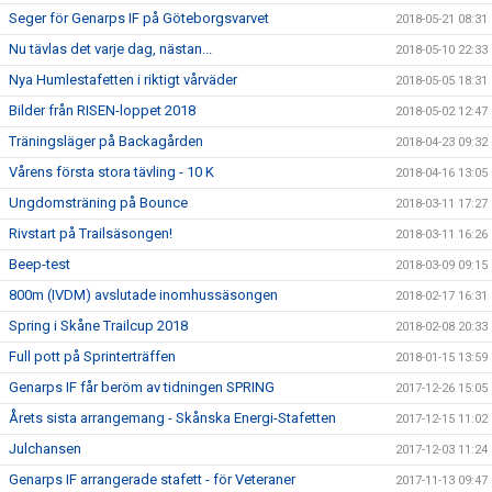
Seger för Genarps IF på Göteborgsvarvet
2018-05-21 08:31
Nu tävlas det varje dag, nästan...
2018-05-10 22:33
Nya Humlestafetten i riktigt vårväder
2018-05-05 18:31
Bilder från RISEN-loppet 2018
2018-05-02 12:47
Träningsläger på Backagården
2018-04-23 09:32
Vårens första stora tävling - 10 K
2018-04-16 13:05
Ungdomsträning på Bounce
2018-03-11 17:27
Rivstart på Trailsäsongen!
2018-03-11 16:26
Beep-test
2018-03-09 09:15
800m (IVDM) avslutade inomhussäsongen
2018-02-17 16:31
Spring i Skåne Trailcup 2018
2018-02-08 20:33
Full pott på Sprinterträffen
2018-01-15 13:59
Genarps IF får beröm av tidningen SPRING
2017-12-26 15:05
Årets sista arrangemang - Skånska Energi-Stafetten
2017-12-15 11:02
Julchansen
2017-12-03 11:24
Genarps IF arrangerade stafett - för Veteraner
2017-11-13 09:47