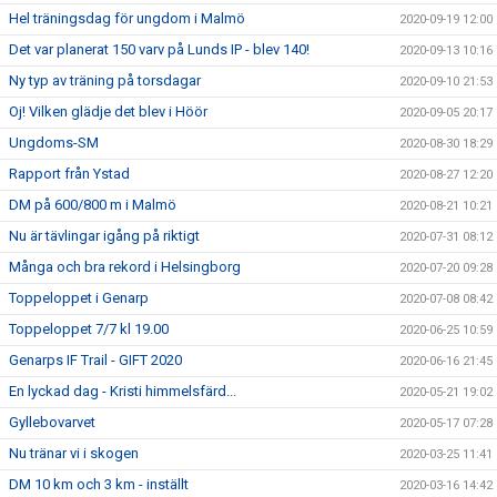
Hel träningsdag för ungdom i Malmö
2020-09-19 12:00
Det var planerat 150 varv på Lunds IP - blev 140!
2020-09-13 10:16
Ny typ av träning på torsdagar
2020-09-10 21:53
Oj! Vilken glädje det blev i Höör
2020-09-05 20:17
Ungdoms-SM
2020-08-30 18:29
Rapport från Ystad
2020-08-27 12:20
DM på 600/800 m i Malmö
2020-08-21 10:21
Nu är tävlingar igång på riktigt
2020-07-31 08:12
Många och bra rekord i Helsingborg
2020-07-20 09:28
Toppeloppet i Genarp
2020-07-08 08:42
Toppeloppet 7/7 kl 19.00
2020-06-25 10:59
Genarps IF Trail - GIFT 2020
2020-06-16 21:45
En lyckad dag - Kristi himmelsfärd...
2020-05-21 19:02
Gyllebovarvet
2020-05-17 07:28
Nu tränar vi i skogen
2020-03-25 11:41
DM 10 km och 3 km - inställt
2020-03-16 14:42