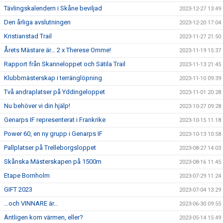
Tävlingskalendern i Skåne beviljad
2023-12-27 13:49
Den årliga avslutningen
2023-12-20 17:04
Kristianstad Trail
2023-11-27 21:50
Årets Mästare är… 2 x Therese Omme!
2023-11-19 15:37
Rapport från Skanneloppet och Sätila Trail
2023-11-13 21:45
Klubbmästerskap i terränglöpning
2023-11-10 09:39
Två andraplatser på Yddingeloppet
2023-11-01 20:28
Nu behöver vi din hjälp!
2023-10-27 09:28
Genarps IF representerat i Frankrike
2023-10-15 11:18
Power 60, en ny grupp i Genarps IF
2023-10-13 10:58
Pallplatser på Trelleborgsloppet
2023-08-27 14:03
Skånska Mästerskapen på 1500m
2023-08-16 11:45
Etape Bornholm
2023-07-29 11:24
GIFT 2023
2023-07-04 13:29
…och VINNARE är…
2023-06-30 09:55
Äntligen kom värmen, eller?
2023-05-14 15:49