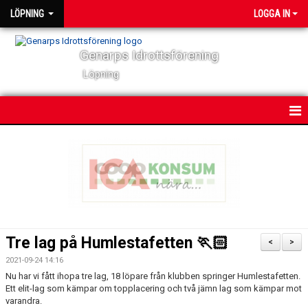
LÖPNING
LOGGA IN
Genarps Idrottsförening
Löpning
HEM
NYHETER
VÅRA TRÄNINGAR
TIDIGARE ARRANGEMANG
Tre lag på Humlestafetten 🏃🏻
<
>
VÅRA LÖPARE
2021-09-24 14:16
Nu har vi fått ihopa tre lag, 18 löpare från klubben springer Humlestafetten.
Ett elit-lag som kämpar om topplacering och två jämn lag som kämpar mot
POWER 60
varandra.