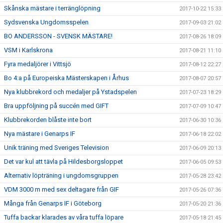
Skånska mästare i terränglöpning
2017-10-22 15:33
Sydsvenska Ungdomsspelen
2017-09-03 21:02
BO ANDERSSON - SVENSK MÄSTARE!
2017-08-26 18:09
VSM i Karlskrona
2017-08-21 11:10
Fyra medaljörer i Vittsjö
2017-08-12 22:27
Bo 4:a på Europeiska Mästerskapen i Århus
2017-08-07 20:57
Nya klubbrekord och medaljer på Ystadspelen
2017-07-23 18:29
Bra uppföljning på succén med GIFT
2017-07-09 10:47
Klubbrekorden blåste inte bort
2017-06-30 10:36
Nya mästare i Genarps IF
2017-06-18 22:02
Unik träning med Sveriges Television
2017-06-09 20:13
Det var kul att tävla på Hildesborgsloppet
2017-06-05 09:53
Alternativ löpträning i ungdomsgruppen
2017-05-28 23:42
VDM 3000 m med sex deltagare från GIF
2017-05-26 07:36
Många från Genarps IF i Göteborg
2017-05-20 21:36
Tuffa backar klarades av våra tuffa löpare
2017-05-18 21:45