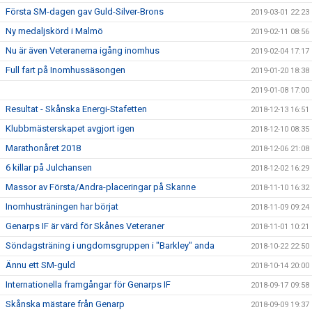
Första SM-dagen gav Guld-Silver-Brons
2019-03-01 22:23
Ny medaljskörd i Malmö
2019-02-11 08:56
Nu är även Veteranerna igång inomhus
2019-02-04 17:17
Full fart på Inomhussäsongen
2019-01-20 18:38
2019-01-08 17:00
Resultat - Skånska Energi-Stafetten
2018-12-13 16:51
Klubbmästerskapet avgjort igen
2018-12-10 08:35
Marathonåret 2018
2018-12-06 21:08
6 killar på Julchansen
2018-12-02 16:29
Massor av Första/Andra-placeringar på Skanne
2018-11-10 16:32
Inomhusträningen har börjat
2018-11-09 09:24
Genarps IF är värd för Skånes Veteraner
2018-11-01 10:21
Söndagsträning i ungdomsgruppen i "Barkley" anda
2018-10-22 22:50
Ännu ett SM-guld
2018-10-14 20:00
Internationella framgångar för Genarps IF
2018-09-17 09:58
Skånska mästare från Genarp
2018-09-09 19:37