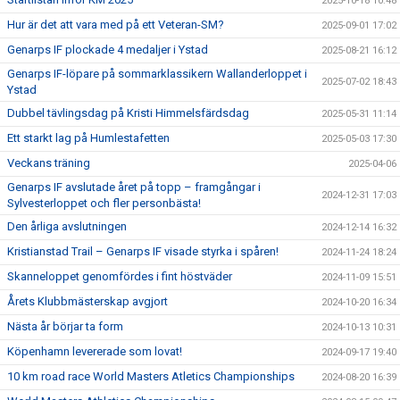
2025-10-18 10:48
Hur är det att vara med på ett Veteran-SM?
2025-09-01 17:02
Genarps IF plockade 4 medaljer i Ystad
2025-08-21 16:12
Genarps IF-löpare på sommarklassikern Wallanderloppet i
2025-07-02 18:43
Ystad
Dubbel tävlingsdag på Kristi Himmelsfärdsdag
2025-05-31 11:14
Ett starkt lag på Humlestafetten
2025-05-03 17:30
Veckans träning
2025-04-06
Genarps IF avslutade året på topp – framgångar i
2024-12-31 17:03
Sylvesterloppet och fler personbästa!
Den årliga avslutningen
2024-12-14 16:32
Kristianstad Trail – Genarps IF visade styrka i spåren!
2024-11-24 18:24
Skanneloppet genomfördes i fint höstväder
2024-11-09 15:51
Årets Klubbmästerskap avgjort
2024-10-20 16:34
Nästa år börjar ta form
2024-10-13 10:31
Köpenhamn levererade som lovat!
2024-09-17 19:40
10 km road race World Masters Atletics Championships
2024-08-20 16:39