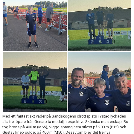
KONTAKT
LÄNKAR
INTERNA TÄVLINGAR
GIFT GENARPS IF TRAIL 2026
ANMÄLAN TILL LÖPGRUPPEN
Med ett fantastiskt väder på Sandskogens idrottsplats i Ystad lyckades
alla tre löpare från Genarp ta medalj i respektive Skånska mästerskap, Bo
tog brons på 400 m (M65), Viggo sprang hem silvret på 200 m (P12) och
Gustav knep guldet på 400 m (M50). Dessutom blev det tre nya