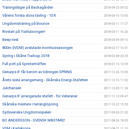
Träningsläger på Backagården
2018-04-23 09:32
Vårens första stora tävling - 10 K
2018-04-16 13:05
Ungdomsträning på Bounce
2018-03-11 17:27
Rivstart på Trailsäsongen!
2018-03-11 16:26
Beep-test
2018-03-09 09:15
800m (IVDM) avslutade inomhussäsongen
2018-02-17 16:31
Spring i Skåne Trailcup 2018
2018-02-08 20:33
Full pott på Sprinterträffen
2018-01-15 13:59
Genarps IF får beröm av tidningen SPRING
2017-12-26 15:05
Årets sista arrangemang - Skånska Energi-Stafetten
2017-12-15 11:02
Julchansen
2017-12-03 11:24
Genarps IF arrangerade stafett - för Veteraner
2017-11-13 09:47
Skånska mästare i terränglöpning
2017-10-22 15:33
Sydsvenska Ungdomsspelen
2017-09-03 21:02
BO ANDERSSON - SVENSK MÄSTARE!
2017-08-26 18:09
VSM i Karlskrona
2017-08-21 11:10