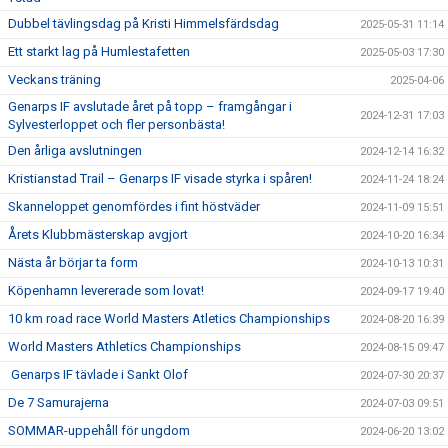
Dubbel tävlingsdag på Kristi Himmelsfärdsdag
2025-05-31 11:14
Ett starkt lag på Humlestafetten
2025-05-03 17:30
Veckans träning
2025-04-06
Genarps IF avslutade året på topp – framgångar i
2024-12-31 17:03
Sylvesterloppet och fler personbästa!
Den årliga avslutningen
2024-12-14 16:32
Kristianstad Trail – Genarps IF visade styrka i spåren!
2024-11-24 18:24
Skanneloppet genomfördes i fint höstväder
2024-11-09 15:51
Årets Klubbmästerskap avgjort
2024-10-20 16:34
Nästa år börjar ta form
2024-10-13 10:31
Köpenhamn levererade som lovat!
2024-09-17 19:40
10 km road race World Masters Atletics Championships
2024-08-20 16:39
World Masters Athletics Championships
2024-08-15 09:47
Genarps IF tävlade i Sankt Olof
2024-07-30 20:37
De 7 Samurajerna
2024-07-03 09:51
SOMMAR-uppehåll för ungdom
2024-06-20 13:02