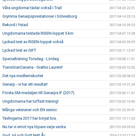
Våra ungdomar tävlar också i Trail
2017-04-20 22:31
Grymma Genarpsprestationer i Sölvesborg
2017-04-14 23:13
Rekord i Ystad
2017-04-10 09:23
Ungdomarna testade RISEN-loppet 5 km
2017-04-07 19:28
Lyckad test av RISEN-loppet också
2017-04-05 09:09
Lyckad test av GIFT
2017-03-11 12:47
Specialträning Torsdag - Lördag
2017-03-08 11:01
TransGranCanaria - Grattis Laurent!
2017-03-03 10:32
Det nya medlemskortet
2017-02-28 08:52
Genarp - vi har ett resultat!
2017-02-14 21:24
Första SM-medaljen till Genarps IF (2017)
2017-02-06 11:01
Ungdomarna har tuffast träning!
2017-02-02 10:40
Många veteraner och EN senior.
2017-01-22 09:41
Tävlingarna 2017 har börjat bra.
2017-01-15 11:03
Nu tar vi emot nya löpare varje vecka
2017-01-09 09:03
God Jul och Gott Nytt År
2016-12-23 17:13