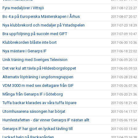
Fyra medaljörer i Vittsjö
2017-08-12 22:27
Bo 4:a på Europeiska Mästerskapen i Århus
2017-08-07 20:57
Nya klubbrekord och medaljer på Ystadspelen
2017-07-23 18:29
Bra uppföljning på succén med GIFT
2017-07-09 10:47
Klubbrekorden blåste inte bort
2017-06-30 10:36
Nya mästare i Genarps IF
2017-06-18 22:02
Unik träning med Sveriges Television
2017-06-09 20:13
Det var kul att tävla på Hildesborgsloppet
2017-06-05 09:53
Alternativ löpträning i ungdomsgruppen
2017-05-28 23:42
VDM 3000 m med sex deltagare från GIF
2017-05-26 07:36
Många från Genarps IF i Göteborg
2017-05-20 21:36
Tuffa backar klarades av våra tuffa löpare
2017-05-18 21:45
Utomhusarena säsongen har börjat
2017-05-14 17:57
Humlestafetten - där vinner Genarps IF nästan allt
2017-05-06 19:54
Genarps IF har gjort en lyckad tävling till
2017-05-03 13:40
Lyckad helg på Backagården
2017-04-23 16:38