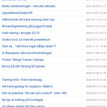
Bästa vinterträningen - inte den lättaste
2021-02-09 21:11
Uppdaterad klädprofil
2021-02-01 16:34
Välkommen att träna löpning med oss
2021-01-12 21:13
Annandagsträning gå/jogga/tröskel
2020-12-25 10:51
Unik träning i skogen 22/12
2020-12-21 22:15
Önska God Jul med ett presentkort
2020-12-12 10:13
Vem sa... ”det finns inget dåligt väder”!?
2020-11-21 14:36
Vi återupptar våra utomhusträningar!
2020-11-08 14:22
Första ”riktiga” banan i Genarp
2020-11-07 11:07
Brons på SM Terräng till Sander
2020-10-25 09:20
2020-10-08 21:39
Träning inför 10 km landsväg
2020-09-26 15:06
Hel träningsdag för ungdom i Malmö
2020-09-19 12:00
Det var planerat 150 varv på Lunds IP - blev 140!
2020-09-13 10:16
Ny typ av träning på torsdagar
2020-09-10 21:53
Oj! Vilken glädje det blev i Höör
2020-09-05 20:17