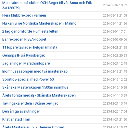
Mera värme - så skönt! OCH Seger till vår Anna och Erik
2024-06-02 19:52
&#128079;
Flera klubbrekord i värmen
2024-05-19 21:08
Nu kan vi se Nordiska Mästerskapen i Malmö
2024-05-14 21:36
2 lag genomförde Humlestafetten
2024-05-04 17:01
Banrekorden RISEN-loppet
2024-05-03 09:06
11 löpare tävlade i helgen (minst)
2024-04-21 21:25
Genarps IF på Ryssberget
2024-03-29 20:33
Jag är ingen Marathonlöpare
2024-03-27 12:45
Inomhussäsongen med två mästerskap
2024-02-18 21:45
Sportlov-special med Power 60
2024-02-16 12:02
Skånska Mästerskapen 1500m inomhus
2024-02-12 10:28
Årets första medalj - Skånska Mästerskapen
2024-01-14 13:59
Tävlingskalendern i Skåne beviljad
2023-12-27 13:49
Den årliga avslutningen
2023-12-20 17:04
Kristianstad Trail
2023-11-27 21:50
Årets Mästare är… 2 x Therese Omme!
2023-11-19 15:37