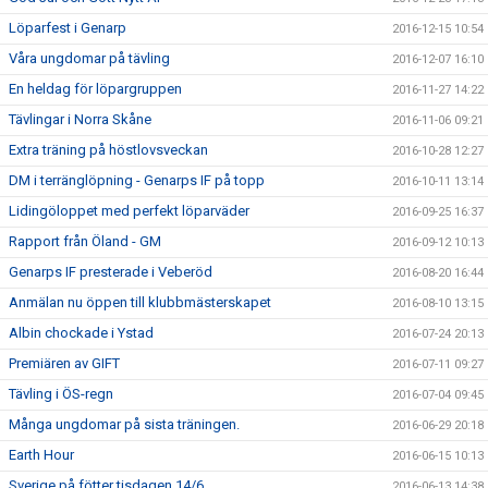
Löparfest i Genarp
2016-12-15 10:54
Våra ungdomar på tävling
2016-12-07 16:10
En heldag för löpargruppen
2016-11-27 14:22
Tävlingar i Norra Skåne
2016-11-06 09:21
Extra träning på höstlovsveckan
2016-10-28 12:27
DM i terränglöpning - Genarps IF på topp
2016-10-11 13:14
Lidingöloppet med perfekt löparväder
2016-09-25 16:37
Rapport från Öland - GM
2016-09-12 10:13
Genarps IF presterade i Veberöd
2016-08-20 16:44
Anmälan nu öppen till klubbmästerskapet
2016-08-10 13:15
Albin chockade i Ystad
2016-07-24 20:13
Premiären av GIFT
2016-07-11 09:27
Tävling i ÖS-regn
2016-07-04 09:45
Många ungdomar på sista träningen.
2016-06-29 20:18
Earth Hour
2016-06-15 10:13
Sverige på fötter tisdagen 14/6
2016-06-13 14:38