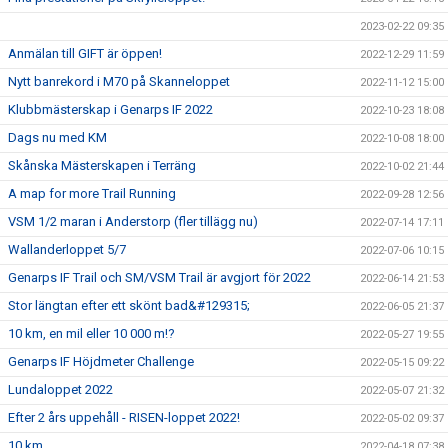
2023-02-22 09:35
Anmälan till GIFT är öppen!
2022-12-29 11:59
Nytt banrekord i M70 på Skanneloppet
2022-11-12 15:00
Klubbmästerskap i Genarps IF 2022
2022-10-23 18:08
Dags nu med KM
2022-10-08 18:00
Skånska Mästerskapen i Terräng
2022-10-02 21:44
A map for more Trail Running
2022-09-28 12:56
VSM 1/2 maran i Anderstorp (fler tillägg nu)
2022-07-14 17:11
Wallanderloppet 5/7
2022-07-06 10:15
Genarps IF Trail och SM/VSM Trail är avgjort för 2022
2022-06-14 21:53
Stor längtan efter ett skönt bad&#129315;
2022-06-05 21:37
10 km, en mil eller 10 000 m!?
2022-05-27 19:55
Genarps IF Höjdmeter Challenge
2022-05-15 09:22
Lundaloppet 2022
2022-05-07 21:32
Efter 2 års uppehåll - RISEN-loppet 2022!
2022-05-02 09:37
10 km
2022-04-18 07:38