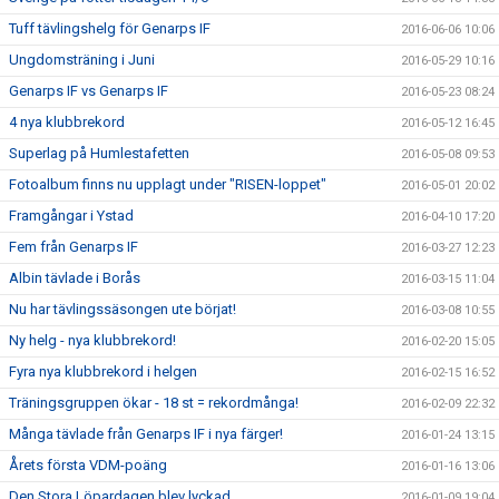
Tuff tävlingshelg för Genarps IF
2016-06-06 10:06
Ungdomsträning i Juni
2016-05-29 10:16
Genarps IF vs Genarps IF
2016-05-23 08:24
4 nya klubbrekord
2016-05-12 16:45
Superlag på Humlestafetten
2016-05-08 09:53
Fotoalbum finns nu upplagt under "RISEN-loppet"
2016-05-01 20:02
Framgångar i Ystad
2016-04-10 17:20
Fem från Genarps IF
2016-03-27 12:23
Albin tävlade i Borås
2016-03-15 11:04
Nu har tävlingssäsongen ute börjat!
2016-03-08 10:55
Ny helg - nya klubbrekord!
2016-02-20 15:05
Fyra nya klubbrekord i helgen
2016-02-15 16:52
Träningsgruppen ökar - 18 st = rekordmånga!
2016-02-09 22:32
Många tävlade från Genarps IF i nya färger!
2016-01-24 13:15
Årets första VDM-poäng
2016-01-16 13:06
Den Stora Löpardagen blev lyckad
2016-01-09 19:04