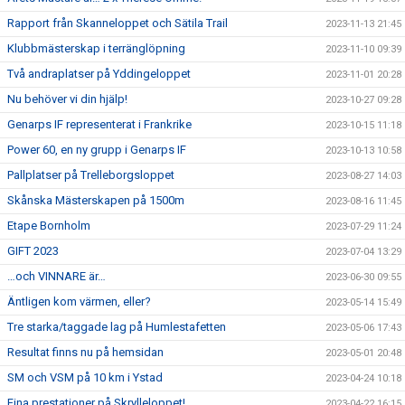
Rapport från Skanneloppet och Sätila Trail
2023-11-13 21:45
Klubbmästerskap i terränglöpning
2023-11-10 09:39
Två andraplatser på Yddingeloppet
2023-11-01 20:28
Nu behöver vi din hjälp!
2023-10-27 09:28
Genarps IF representerat i Frankrike
2023-10-15 11:18
Power 60, en ny grupp i Genarps IF
2023-10-13 10:58
Pallplatser på Trelleborgsloppet
2023-08-27 14:03
Skånska Mästerskapen på 1500m
2023-08-16 11:45
Etape Bornholm
2023-07-29 11:24
GIFT 2023
2023-07-04 13:29
…och VINNARE är…
2023-06-30 09:55
Äntligen kom värmen, eller?
2023-05-14 15:49
Tre starka/taggade lag på Humlestafetten
2023-05-06 17:43
Resultat finns nu på hemsidan
2023-05-01 20:48
SM och VSM på 10 km i Ystad
2023-04-24 10:18
Fina prestationer på Skrylleloppet!
2023-04-22 16:15