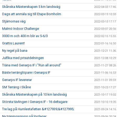
Skånska Mästerskapen 5 km landsväg
2022-04-03 17:46
Dags att anmäla sig till Etape Bornholm
2022-03-19 10:33
Stjärnornas väg
2022-03-13 17:17
Malmö Indoor Challenge
2022-03-07 20:56
3000 m och 400 m blir av 5-6/3
2022-02-15 15:55
Grattis Laurent!
2022-01-16 16:50
Ny regel på bana
2021-12-21 11:36
Julfika med prisutdelningen
2021-12-08 10:29
Träna med Genarps IF i "Run all around"
2021-11-27 08:26
Bäste terränglöpare i Genarps IF
2021-11-06 16:53
Genarps IF levererar
2021-11-01 09:59
SM Terräng i Skåne
2021-10-23 17:27
Skånska Mästerskapen på 10 km landsväg
2021-10-17 19:02
Största tävlingen i Genarps IF - 16 deltagare
2021-10-10 19:35
Tre lag på Humlestafetten &#127939;&#127995;
2021-09-24 14:16
Ny träningsgrupp på lördagar
2021-09-06 20:24