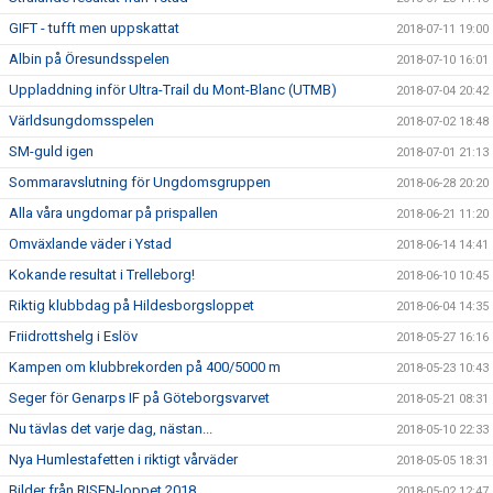
GIFT - tufft men uppskattat
2018-07-11 19:00
Albin på Öresundsspelen
2018-07-10 16:01
Uppladdning inför Ultra-Trail du Mont-Blanc (UTMB)
2018-07-04 20:42
Världsungdomsspelen
2018-07-02 18:48
SM-guld igen
2018-07-01 21:13
Sommaravslutning för Ungdomsgruppen
2018-06-28 20:20
Alla våra ungdomar på prispallen
2018-06-21 11:20
Omväxlande väder i Ystad
2018-06-14 14:41
Kokande resultat i Trelleborg!
2018-06-10 10:45
Riktig klubbdag på Hildesborgsloppet
2018-06-04 14:35
Friidrottshelg i Eslöv
2018-05-27 16:16
Kampen om klubbrekorden på 400/5000 m
2018-05-23 10:43
Seger för Genarps IF på Göteborgsvarvet
2018-05-21 08:31
Nu tävlas det varje dag, nästan...
2018-05-10 22:33
Nya Humlestafetten i riktigt vårväder
2018-05-05 18:31
Bilder från RISEN-loppet 2018
2018-05-02 12:47