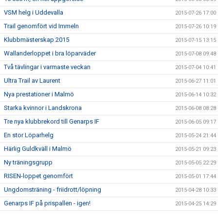
VSM helg i Uddevalla
2015-07-26 17:00
Trail genomfört vid Immeln
2015-07-26 10:19
Klubbmästerskap 2015
2015-07-15 13:15
Wallanderloppet i bra löparväder
2015-07-08 09:48
Två tävlingar i varmaste veckan
2015-07-04 10:41
Ultra Trail av Laurent
2015-06-27 11:01
Nya prestationer i Malmö
2015-06-14 10:32
Starka kvinnor i Landskrona
2015-06-08 08:28
Tre nya klubbrekord till Genarps IF
2015-06-05 09:17
En stor Löparhelg
2015-05-24 21:44
Härlig Guldkväll i Malmö
2015-05-21 09:23
Ny träningsgrupp
2015-05-05 22:29
RISEN-loppet genomfört
2015-05-01 17:44
Ungdomsträning - friidrott/löpning
2015-04-28 10:33
Genarps IF på prispallen - igen!
2015-04-25 14:29
Testlopp i kväll
2015-04-23 14:39