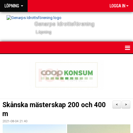
LÖPNING
LOGGA IN
Genarps Idrottsförening
Löpning
HEM
NYHETER
VÅRA TRÄNINGAR
TIDIGARE ARRANGEMANG
Skånska mästerskap 200 och 400
<
>
VÅRA LÖPARE
m
2021-08-04 21:40
POWER 60