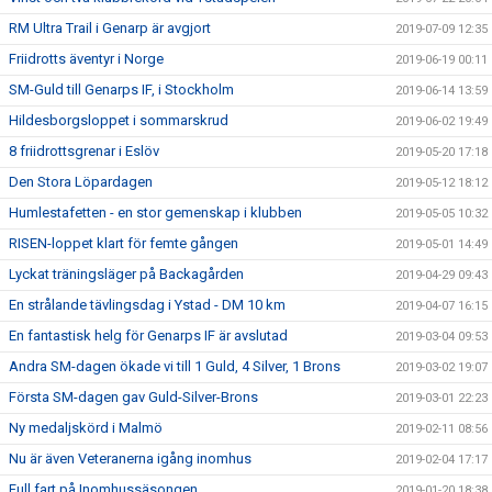
RM Ultra Trail i Genarp är avgjort
2019-07-09 12:35
Friidrotts äventyr i Norge
2019-06-19 00:11
SM-Guld till Genarps IF, i Stockholm
2019-06-14 13:59
Hildesborgsloppet i sommarskrud
2019-06-02 19:49
8 friidrottsgrenar i Eslöv
2019-05-20 17:18
Den Stora Löpardagen
2019-05-12 18:12
Humlestafetten - en stor gemenskap i klubben
2019-05-05 10:32
RISEN-loppet klart för femte gången
2019-05-01 14:49
Lyckat träningsläger på Backagården
2019-04-29 09:43
En strålande tävlingsdag i Ystad - DM 10 km
2019-04-07 16:15
En fantastisk helg för Genarps IF är avslutad
2019-03-04 09:53
Andra SM-dagen ökade vi till 1 Guld, 4 Silver, 1 Brons
2019-03-02 19:07
Första SM-dagen gav Guld-Silver-Brons
2019-03-01 22:23
Ny medaljskörd i Malmö
2019-02-11 08:56
Nu är även Veteranerna igång inomhus
2019-02-04 17:17
Full fart på Inomhussäsongen
2019-01-20 18:38