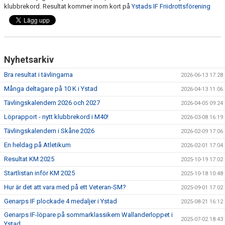
klubbrekord. Resultat kommer inom kort på
Ystads IF Friidrottsförening
Nyhetsarkiv
Bra resultat i tävlingarna
2026-06-13 17:28
Många deltagare på 10 K i Ystad
2026-04-13 11:06
Tävlingskalendern 2026 och 2027
2026-04-05 09:24
Löprapport - nytt klubbrekord i M40!
2026-03-08 16:19
Tävlingskalendern i Skåne 2026
2026-02-09 17:06
En heldag på Atletikum
2026-02-01 17:04
Resultat KM 2025
2025-10-19 17:02
Startlistan inför KM 2025
2025-10-18 10:48
Hur är det att vara med på ett Veteran-SM?
2025-09-01 17:02
Genarps IF plockade 4 medaljer i Ystad
2025-08-21 16:12
Genarps IF-löpare på sommarklassikern Wallanderloppet i
2025-07-02 18:43
Ystad