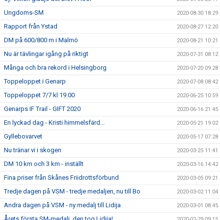
Ungdoms-SM
2020-08-30 18:29
Rapport från Ystad
2020-08-27 12:20
DM på 600/800 m i Malmö
2020-08-21 10:21
Nu är tävlingar igång på riktigt
2020-07-31 08:12
Många och bra rekord i Helsingborg
2020-07-20 09:28
Toppeloppet i Genarp
2020-07-08 08:42
Toppeloppet 7/7 kl 19.00
2020-06-25 10:59
Genarps IF Trail - GIFT 2020
2020-06-16 21:45
En lyckad dag - Kristi himmelsfärd...
2020-05-21 19:02
Gyllebovarvet
2020-05-17 07:28
Nu tränar vi i skogen
2020-03-25 11:41
DM 10 km och 3 km - inställt
2020-03-16 14:42
Fina priser från Skånes Friidrottsförbund
2020-03-05 09:21
Tredje dagen på VSM - tredje medaljen, nu till Bo
2020-03-02 11:04
Andra dagen på VSM - ny medalj till Lidija
2020-03-01 08:45
Årets första SM-medalj, den tog Lidija!
2020-02-29 09:15