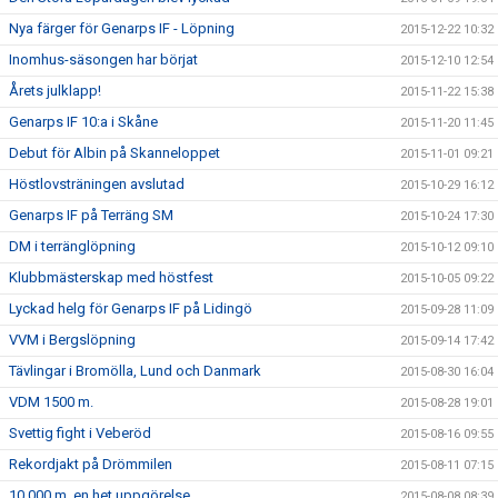
Nya färger för Genarps IF - Löpning
2015-12-22 10:32
Inomhus-säsongen har börjat
2015-12-10 12:54
Årets julklapp!
2015-11-22 15:38
Genarps IF 10:a i Skåne
2015-11-20 11:45
Debut för Albin på Skanneloppet
2015-11-01 09:21
Höstlovsträningen avslutad
2015-10-29 16:12
Genarps IF på Terräng SM
2015-10-24 17:30
DM i terränglöpning
2015-10-12 09:10
Klubbmästerskap med höstfest
2015-10-05 09:22
Lyckad helg för Genarps IF på Lidingö
2015-09-28 11:09
VVM i Bergslöpning
2015-09-14 17:42
Tävlingar i Bromölla, Lund och Danmark
2015-08-30 16:04
VDM 1500 m.
2015-08-28 19:01
Svettig fight i Veberöd
2015-08-16 09:55
Rekordjakt på Drömmilen
2015-08-11 07:15
10 000 m, en het uppgörelse
2015-08-08 08:39