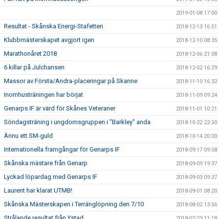
2019-01-08 17:00
Resultat - Skånska Energi-Stafetten
2018-12-13 16:51
Klubbmästerskapet avgjort igen
2018-12-10 08:35
Marathonåret 2018
2018-12-06 21:08
6 killar på Julchansen
2018-12-02 16:29
Massor av Första/Andra-placeringar på Skanne
2018-11-10 16:32
Inomhusträningen har börjat
2018-11-09 09:24
Genarps IF är värd för Skånes Veteraner
2018-11-01 10:21
Söndagsträning i ungdomsgruppen i "Barkley" anda
2018-10-22 22:50
Ännu ett SM-guld
2018-10-14 20:00
Internationella framgångar för Genarps IF
2018-09-17 09:58
Skånska mästare från Genarp
2018-09-09 19:37
Lyckad löpardag med Genarps IF
2018-09-03 09:37
Laurent har klarat UTMB!
2018-09-01 08:20
Skånska Mästerskapen i Terränglöpning den 7/10
2018-08-02 13:56
Strålande resultat från Ystad
2018-07-23 11:18