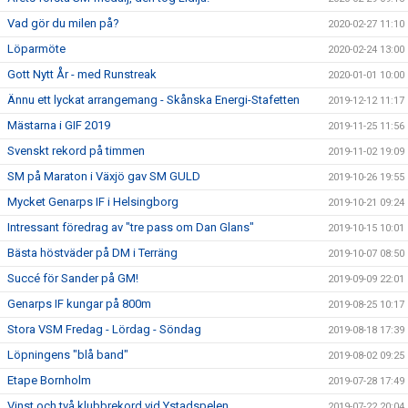
Vad gör du milen på?
2020-02-27 11:10
Löparmöte
2020-02-24 13:00
Gott Nytt År - med Runstreak
2020-01-01 10:00
Ännu ett lyckat arrangemang - Skånska Energi-Stafetten
2019-12-12 11:17
Mästarna i GIF 2019
2019-11-25 11:56
Svenskt rekord på timmen
2019-11-02 19:09
SM på Maraton i Växjö gav SM GULD
2019-10-26 19:55
Mycket Genarps IF i Helsingborg
2019-10-21 09:24
Intressant föredrag av "tre pass om Dan Glans"
2019-10-15 10:01
Bästa höstväder på DM i Terräng
2019-10-07 08:50
Succé för Sander på GM!
2019-09-09 22:01
Genarps IF kungar på 800m
2019-08-25 10:17
Stora VSM Fredag - Lördag - Söndag
2019-08-18 17:39
Löpningens "blå band"
2019-08-02 09:25
Etape Bornholm
2019-07-28 17:49
Vinst och två klubbrekord vid Ystadspelen
2019-07-22 20:04