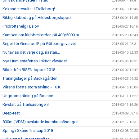
Omväxlande väder i Ystad
2018-06-14 14:41
Kokande resultat i Trelleborg!
2018-06-10 10:45
Riktig klubbdag på Hildesborgsloppet
2018-06-04 14:35
Friidrottshelg i Eslöv
2018-05-27 16:16
Kampen om klubbrekorden på 400/5000 m
2018-05-23 10:43
Seger för Genarps IF på Göteborgsvarvet
2018-05-21 08:31
Nu tävlas det varje dag, nästan...
2018-05-10 22:33
Nya Humlestafetten i riktigt vårväder
2018-05-05 18:31
Bilder från RISEN-loppet 2018
2018-05-02 12:47
Träningsläger på Backagården
2018-04-23 09:32
Vårens första stora tävling - 10 K
2018-04-16 13:05
Ungdomsträning på Bounce
2018-03-11 17:27
Rivstart på Trailsäsongen!
2018-03-11 16:26
Beep-test
2018-03-09 09:15
800m (IVDM) avslutade inomhussäsongen
2018-02-17 16:31
Spring i Skåne Trailcup 2018
2018-02-08 20:33