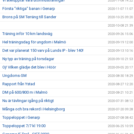
Vi återupptar våra utomhusträningar!
2020-11-08 14:22
Första ”riktiga” banan i Genarp
2020-11-07 11:07
Brons på SM Terräng till Sander
2020-10-25 09:20
2020-10-08 21:39
Träning inför 10 km landsväg
2020-09-26 15:06
Hel träningsdag för ungdom i Malmö
2020-09-19 12:00
Det var planerat 150 varv på Lunds IP - blev 140!
2020-09-13 10:16
Ny typ av träning på torsdagar
2020-09-10 21:53
Oj! Vilken glädje det blev i Höör
2020-09-05 20:17
Ungdoms-SM
2020-08-30 18:29
Rapport från Ystad
2020-08-27 12:20
DM på 600/800 m i Malmö
2020-08-21 10:21
Nu är tävlingar igång på riktigt
2020-07-31 08:12
Många och bra rekord i Helsingborg
2020-07-20 09:28
Toppeloppet i Genarp
2020-07-08 08:42
Toppeloppet 7/7 kl 19.00
2020-06-25 10:59