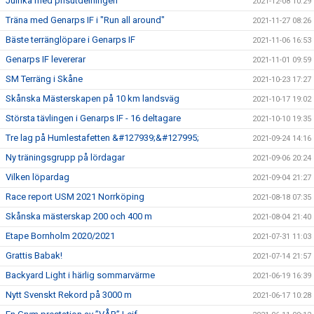
Julfika med prisutdelningen
2021-12-08 10:29
Träna med Genarps IF i "Run all around"
2021-11-27 08:26
Bäste terränglöpare i Genarps IF
2021-11-06 16:53
Genarps IF levererar
2021-11-01 09:59
SM Terräng i Skåne
2021-10-23 17:27
Skånska Mästerskapen på 10 km landsväg
2021-10-17 19:02
Största tävlingen i Genarps IF - 16 deltagare
2021-10-10 19:35
Tre lag på Humlestafetten &#127939;&#127995;
2021-09-24 14:16
Ny träningsgrupp på lördagar
2021-09-06 20:24
Vilken löpardag
2021-09-04 21:27
Race report USM 2021 Norrköping
2021-08-18 07:35
Skånska mästerskap 200 och 400 m
2021-08-04 21:40
Etape Bornholm 2020/2021
2021-07-31 11:03
Grattis Babak!
2021-07-14 21:57
Backyard Light i härlig sommarvärme
2021-06-19 16:39
Nytt Svenskt Rekord på 3000 m
2021-06-17 10:28