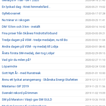
Genarps IF Trail - GIFT 2020
2020-06-16 21:45
En lyckad dag - Kristi himmelsfärd...
2020-05-21 19:02
Gyllebovarvet
2020-05-17 07:28
Nu tränar vi i skogen
2020-03-25 11:41
DM 10 km och 3 km - inställt
2020-03-16 14:42
Fina priser från Skånes Friidrottsförbund
2020-03-05 09:21
Tredje dagen på VSM - tredje medaljen, nu till Bo
2020-03-02 11:04
Andra dagen på VSM - ny medalj till Lidija
2020-03-01 08:45
Årets första SM-medalj, den tog Lidija!
2020-02-29 09:15
Vad gör du milen på?
2020-02-27 11:10
Löparmöte
2020-02-24 13:00
Gott Nytt År - med Runstreak
2020-01-01 10:00
Ännu ett lyckat arrangemang - Skånska Energi-Stafetten
2019-12-12 11:17
Mästarna i GIF 2019
2019-11-25 11:56
Svenskt rekord på timmen
2019-11-02 19:09
SM på Maraton i Växjö gav SM GULD
2019-10-26 19:55