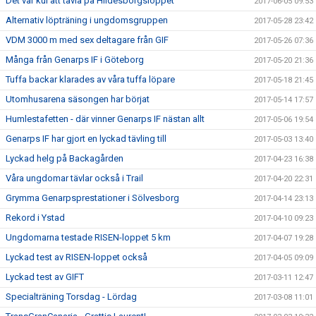
Det var kul att tävla på Hildesborgsloppet
2017-06-05 09:53
Alternativ löpträning i ungdomsgruppen
2017-05-28 23:42
VDM 3000 m med sex deltagare från GIF
2017-05-26 07:36
Många från Genarps IF i Göteborg
2017-05-20 21:36
Tuffa backar klarades av våra tuffa löpare
2017-05-18 21:45
Utomhusarena säsongen har börjat
2017-05-14 17:57
Humlestafetten - där vinner Genarps IF nästan allt
2017-05-06 19:54
Genarps IF har gjort en lyckad tävling till
2017-05-03 13:40
Lyckad helg på Backagården
2017-04-23 16:38
Våra ungdomar tävlar också i Trail
2017-04-20 22:31
Grymma Genarpsprestationer i Sölvesborg
2017-04-14 23:13
Rekord i Ystad
2017-04-10 09:23
Ungdomarna testade RISEN-loppet 5 km
2017-04-07 19:28
Lyckad test av RISEN-loppet också
2017-04-05 09:09
Lyckad test av GIFT
2017-03-11 12:47
Specialträning Torsdag - Lördag
2017-03-08 11:01