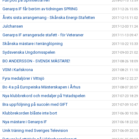
Full pott på Sprinterträffen
2018-01-15 13:59
Genarps IF får beröm av tidningen SPRING
2017-12-26 15:05
Årets sista arrangemang - Skånska Energi-Stafetten
2017-12-15 11:02
Julchansen
2017-12-03 11:24
Genarps IF arrangerade stafett - för Veteraner
2017-11-13 09:47
Skånska mästare i terränglöpning
2017-10-22 15:33
Sydsvenska Ungdomsspelen
2017-09-03 21:02
BO ANDERSSON - SVENSK MÄSTARE!
2017-08-26 18:09
VSM i Karlskrona
2017-08-21 11:10
Fyra medaljörer i Vittsjö
2017-08-12 22:27
Bo 4:a på Europeiska Mästerskapen i Århus
2017-08-07 20:57
Nya klubbrekord och medaljer på Ystadspelen
2017-07-23 18:29
Bra uppföljning på succén med GIFT
2017-07-09 10:47
Klubbrekorden blåste inte bort
2017-06-30 10:36
Nya mästare i Genarps IF
2017-06-18 22:02
Unik träning med Sveriges Television
2017-06-09 20:13