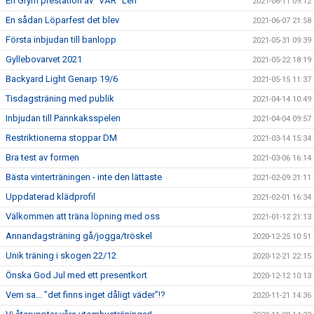
En Grym prestation av ”VÅR” Leif
2021-06-11 09:12
En sådan Löparfest det blev
2021-06-07 21:58
Första inbjudan till banlopp
2021-05-31 09:39
Gyllebovarvet 2021
2021-05-22 18:19
Backyard Light Genarp 19/6
2021-05-15 11:37
Tisdagsträning med publik
2021-04-14 10:49
Inbjudan till Pannkaksspelen
2021-04-04 09:57
Restriktionerna stoppar DM
2021-03-14 15:34
Bra test av formen
2021-03-06 16:14
Bästa vinterträningen - inte den lättaste
2021-02-09 21:11
Uppdaterad klädprofil
2021-02-01 16:34
Välkommen att träna löpning med oss
2021-01-12 21:13
Annandagsträning gå/jogga/tröskel
2020-12-25 10:51
Unik träning i skogen 22/12
2020-12-21 22:15
Önska God Jul med ett presentkort
2020-12-12 10:13
Vem sa... ”det finns inget dåligt väder”!?
2020-11-21 14:36