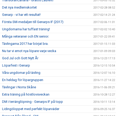
TransGranCanaria - Grattis Laurent!
2017-03-03 10:32
Det nya medlemskortet
2017-02-28 08:52
Genarp - vi har ett resultat!
2017-02-14 21:24
Första SM-medaljen till Genarps IF (2017)
2017-02-06 11:01
Ungdomarna har tuffast träning!
2017-02-02 10:40
Många veteraner och EN senior.
2017-01-22 09:41
Tävlingarna 2017 har börjat bra.
2017-01-15 11:03
Nu tar vi emot nya löpare varje vecka
2017-01-09 09:03
God Jul och Gott Nytt År
2016-12-23 17:13
Löparfest i Genarp
2016-12-15 10:54
Våra ungdomar på tävling
2016-12-07 16:10
En heldag för löpargruppen
2016-11-27 14:22
Tävlingar i Norra Skåne
2016-11-06 09:21
Extra träning på höstlovsveckan
2016-10-28 12:27
DM i terränglöpning - Genarps IF på topp
2016-10-11 13:14
Lidingöloppet med perfekt löparväder
2016-09-25 16:37