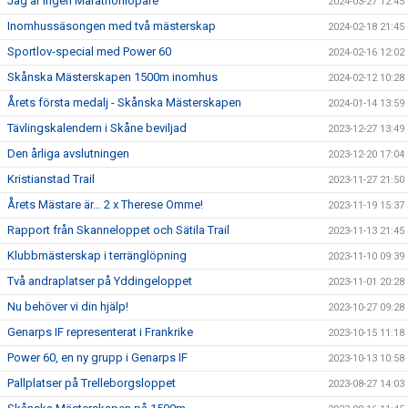
Jag är ingen Marathonlöpare
2024-03-27 12:45
Inomhussäsongen med två mästerskap
2024-02-18 21:45
Sportlov-special med Power 60
2024-02-16 12:02
Skånska Mästerskapen 1500m inomhus
2024-02-12 10:28
Årets första medalj - Skånska Mästerskapen
2024-01-14 13:59
Tävlingskalendern i Skåne beviljad
2023-12-27 13:49
Den årliga avslutningen
2023-12-20 17:04
Kristianstad Trail
2023-11-27 21:50
Årets Mästare är… 2 x Therese Omme!
2023-11-19 15:37
Rapport från Skanneloppet och Sätila Trail
2023-11-13 21:45
Klubbmästerskap i terränglöpning
2023-11-10 09:39
Två andraplatser på Yddingeloppet
2023-11-01 20:28
Nu behöver vi din hjälp!
2023-10-27 09:28
Genarps IF representerat i Frankrike
2023-10-15 11:18
Power 60, en ny grupp i Genarps IF
2023-10-13 10:58
Pallplatser på Trelleborgsloppet
2023-08-27 14:03