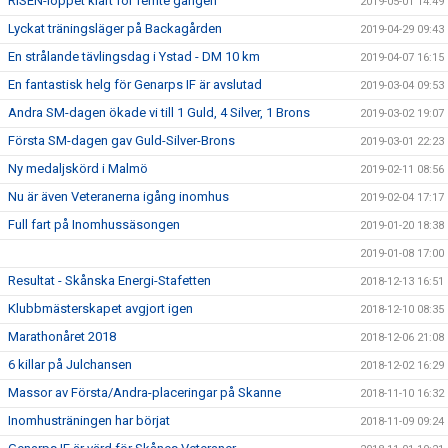
RISEN-loppet klart för femte gången
2019-05-01 14:49
Lyckat träningsläger på Backagården
2019-04-29 09:43
En strålande tävlingsdag i Ystad - DM 10 km
2019-04-07 16:15
En fantastisk helg för Genarps IF är avslutad
2019-03-04 09:53
Andra SM-dagen ökade vi till 1 Guld, 4 Silver, 1 Brons
2019-03-02 19:07
Första SM-dagen gav Guld-Silver-Brons
2019-03-01 22:23
Ny medaljskörd i Malmö
2019-02-11 08:56
Nu är även Veteranerna igång inomhus
2019-02-04 17:17
Full fart på Inomhussäsongen
2019-01-20 18:38
2019-01-08 17:00
Resultat - Skånska Energi-Stafetten
2018-12-13 16:51
Klubbmästerskapet avgjort igen
2018-12-10 08:35
Marathonåret 2018
2018-12-06 21:08
6 killar på Julchansen
2018-12-02 16:29
Massor av Första/Andra-placeringar på Skanne
2018-11-10 16:32
Inomhusträningen har börjat
2018-11-09 09:24