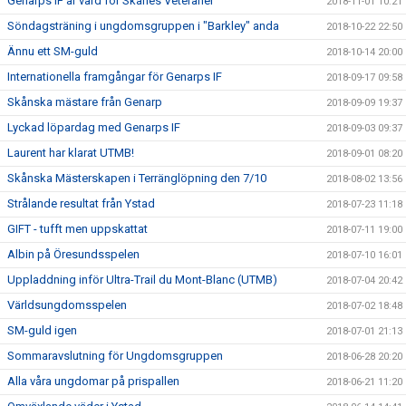
Genarps IF är värd för Skånes Veteraner
2018-11-01 10:21
Söndagsträning i ungdomsgruppen i "Barkley" anda
2018-10-22 22:50
Ännu ett SM-guld
2018-10-14 20:00
Internationella framgångar för Genarps IF
2018-09-17 09:58
Skånska mästare från Genarp
2018-09-09 19:37
Lyckad löpardag med Genarps IF
2018-09-03 09:37
Laurent har klarat UTMB!
2018-09-01 08:20
Skånska Mästerskapen i Terränglöpning den 7/10
2018-08-02 13:56
Strålande resultat från Ystad
2018-07-23 11:18
GIFT - tufft men uppskattat
2018-07-11 19:00
Albin på Öresundsspelen
2018-07-10 16:01
Uppladdning inför Ultra-Trail du Mont-Blanc (UTMB)
2018-07-04 20:42
Världsungdomsspelen
2018-07-02 18:48
SM-guld igen
2018-07-01 21:13
Sommaravslutning för Ungdomsgruppen
2018-06-28 20:20
Alla våra ungdomar på prispallen
2018-06-21 11:20