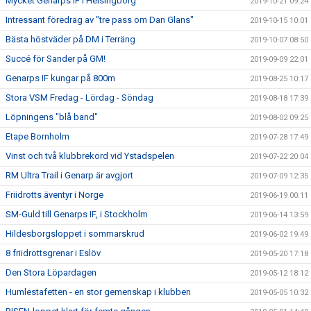
Mycket Genarps IF i Helsingborg
2019-10-21 09:24
Intressant föredrag av "tre pass om Dan Glans"
2019-10-15 10:01
Bästa höstväder på DM i Terräng
2019-10-07 08:50
Succé för Sander på GM!
2019-09-09 22:01
Genarps IF kungar på 800m
2019-08-25 10:17
Stora VSM Fredag - Lördag - Söndag
2019-08-18 17:39
Löpningens "blå band"
2019-08-02 09:25
Etape Bornholm
2019-07-28 17:49
Vinst och två klubbrekord vid Ystadspelen
2019-07-22 20:04
RM Ultra Trail i Genarp är avgjort
2019-07-09 12:35
Friidrotts äventyr i Norge
2019-06-19 00:11
SM-Guld till Genarps IF, i Stockholm
2019-06-14 13:59
Hildesborgsloppet i sommarskrud
2019-06-02 19:49
8 friidrottsgrenar i Eslöv
2019-05-20 17:18
Den Stora Löpardagen
2019-05-12 18:12
Humlestafetten - en stor gemenskap i klubben
2019-05-05 10:32