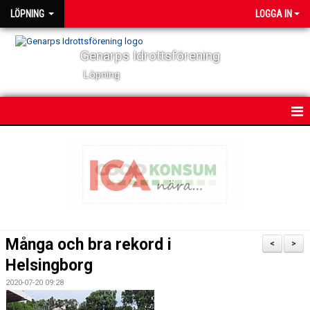
LÖPNING
LOGGA IN
Genarps Idrottsförening
Löpning
HEM
NYHETER
VÅRA TRÄNINGAR
TIDIGARE ARRANGEMANG
Många och bra rekord i
<
>
VÅRA LÖPARE
Helsingborg
2020-07-20 09:28
POWER 60