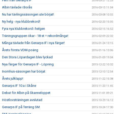
Fem från Genarps IF
2016-03-27 12:23
Albin tävlade i Borås
2016-03-15 11:04
Nu har tävlingssäsongen ute börjat!
2016-03-08 10:55
Ny helg - nya klubbrekord!
2016-02-20 15:05
Fyra nya klubbrekord i helgen
2016-02-15 16:52
Träningsgruppen ökar - 18 st = rekordmånga!
2016-02-09 22:32
Många tävlade från Genarps IF i nya färger!
2016-01-24 13:15
Årets första VDM-poäng
2016-01-16 13:06
Den Stora Löpardagen blev lyckad
2016-01-09 19:04
Nya färger för Genarps IF - Löpning
2015-12-22 10:32
Inomhus-säsongen har börjat
2015-12-10 12:54
Årets julklapp!
2015-11-22 15:38
Genarps IF 10:a i Skåne
2015-11-20 11:45
Debut för Albin på Skanneloppet
2015-11-01 09:21
Höstlovsträningen avslutad
2015-10-29 16:12
Genarps IF på Terräng SM
2015-10-24 17:30