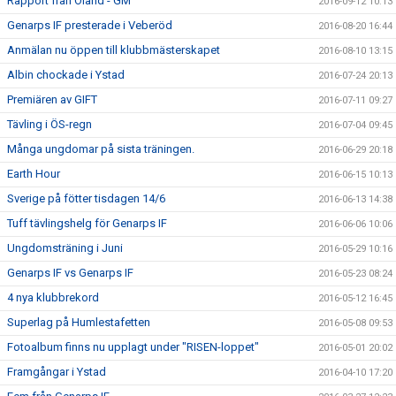
Rapport från Öland - GM
2016-09-12 10:13
Genarps IF presterade i Veberöd
2016-08-20 16:44
Anmälan nu öppen till klubbmästerskapet
2016-08-10 13:15
Albin chockade i Ystad
2016-07-24 20:13
Premiären av GIFT
2016-07-11 09:27
Tävling i ÖS-regn
2016-07-04 09:45
Många ungdomar på sista träningen.
2016-06-29 20:18
Earth Hour
2016-06-15 10:13
Sverige på fötter tisdagen 14/6
2016-06-13 14:38
Tuff tävlingshelg för Genarps IF
2016-06-06 10:06
Ungdomsträning i Juni
2016-05-29 10:16
Genarps IF vs Genarps IF
2016-05-23 08:24
4 nya klubbrekord
2016-05-12 16:45
Superlag på Humlestafetten
2016-05-08 09:53
Fotoalbum finns nu upplagt under "RISEN-loppet"
2016-05-01 20:02
Framgångar i Ystad
2016-04-10 17:20