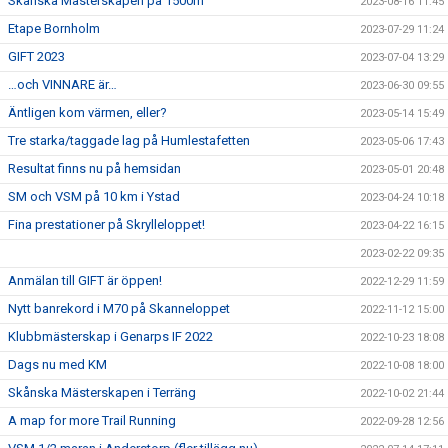
Skånska Mästerskapen på 1500m
2023-08-16 11:45
Etape Bornholm
2023-07-29 11:24
GIFT 2023
2023-07-04 13:29
…och VINNARE är…
2023-06-30 09:55
Äntligen kom värmen, eller?
2023-05-14 15:49
Tre starka/taggade lag på Humlestafetten
2023-05-06 17:43
Resultat finns nu på hemsidan
2023-05-01 20:48
SM och VSM på 10 km i Ystad
2023-04-24 10:18
Fina prestationer på Skrylleloppet!
2023-04-22 16:15
2023-02-22 09:35
Anmälan till GIFT är öppen!
2022-12-29 11:59
Nytt banrekord i M70 på Skanneloppet
2022-11-12 15:00
Klubbmästerskap i Genarps IF 2022
2022-10-23 18:08
Dags nu med KM
2022-10-08 18:00
Skånska Mästerskapen i Terräng
2022-10-02 21:44
A map for more Trail Running
2022-09-28 12:56