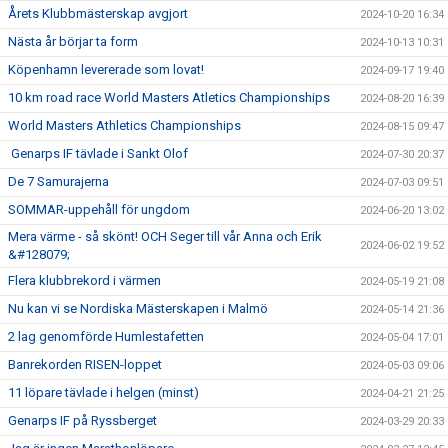
Årets Klubbmästerskap avgjort
2024-10-20 16:34
Nästa år börjar ta form
2024-10-13 10:31
Köpenhamn levererade som lovat!
2024-09-17 19:40
10 km road race World Masters Atletics Championships
2024-08-20 16:39
World Masters Athletics Championships
2024-08-15 09:47
Genarps IF tävlade i Sankt Olof
2024-07-30 20:37
De 7 Samurajerna
2024-07-03 09:51
SOMMAR-uppehåll för ungdom
2024-06-20 13:02
Mera värme - så skönt! OCH Seger till vår Anna och Erik
2024-06-02 19:52
&#128079;
Flera klubbrekord i värmen
2024-05-19 21:08
Nu kan vi se Nordiska Mästerskapen i Malmö
2024-05-14 21:36
2 lag genomförde Humlestafetten
2024-05-04 17:01
Banrekorden RISEN-loppet
2024-05-03 09:06
11 löpare tävlade i helgen (minst)
2024-04-21 21:25
Genarps IF på Ryssberget
2024-03-29 20:33