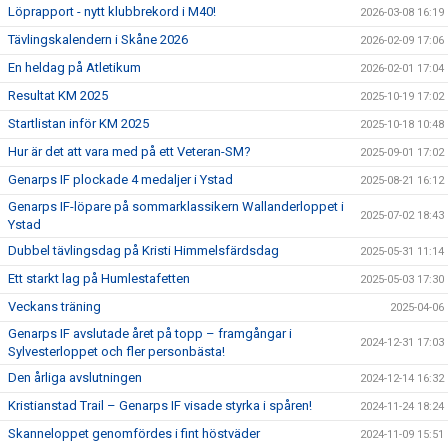
Löprapport - nytt klubbrekord i M40!
2026-03-08 16:19
Tävlingskalendern i Skåne 2026
2026-02-09 17:06
En heldag på Atletikum
2026-02-01 17:04
Resultat KM 2025
2025-10-19 17:02
Startlistan inför KM 2025
2025-10-18 10:48
Hur är det att vara med på ett Veteran-SM?
2025-09-01 17:02
Genarps IF plockade 4 medaljer i Ystad
2025-08-21 16:12
Genarps IF-löpare på sommarklassikern Wallanderloppet i
2025-07-02 18:43
Ystad
Dubbel tävlingsdag på Kristi Himmelsfärdsdag
2025-05-31 11:14
Ett starkt lag på Humlestafetten
2025-05-03 17:30
Veckans träning
2025-04-06
Genarps IF avslutade året på topp – framgångar i
2024-12-31 17:03
Sylvesterloppet och fler personbästa!
Den årliga avslutningen
2024-12-14 16:32
Kristianstad Trail – Genarps IF visade styrka i spåren!
2024-11-24 18:24
Skanneloppet genomfördes i fint höstväder
2024-11-09 15:51