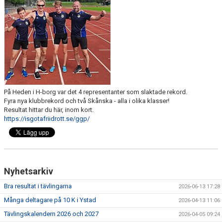
KONTAKT
LÄNKAR
INTERNA TÄVLINGAR
GIFT GENARPS IF TRAIL 2026
På Heden i H-borg var det 4 representanter som slaktade rekord.
ANMÄLAN TILL LÖPGRUPPEN
Fyra nya klubbrekord och två Skånska - alla i olika klasser!
Resultat hittar du här, inom kort.
https://isgotafriidrott.se/ggp/
Nyhetsarkiv
Bra resultat i tävlingarna
2026-06-13 17:28
Många deltagare på 10 K i Ystad
2026-04-13 11:06
Tävlingskalendern 2026 och 2027
2026-04-05 09:24