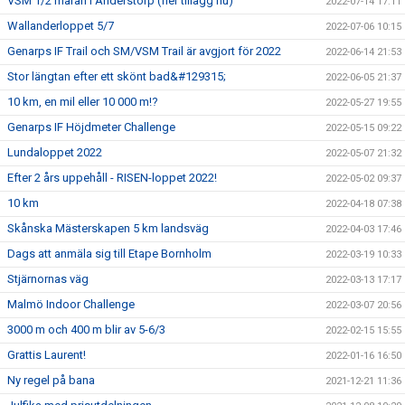
VSM 1/2 maran i Anderstorp (fler tillägg nu)
2022-07-14 17:11
Wallanderloppet 5/7
2022-07-06 10:15
Genarps IF Trail och SM/VSM Trail är avgjort för 2022
2022-06-14 21:53
Stor längtan efter ett skönt bad&#129315;
2022-06-05 21:37
10 km, en mil eller 10 000 m!?
2022-05-27 19:55
Genarps IF Höjdmeter Challenge
2022-05-15 09:22
Lundaloppet 2022
2022-05-07 21:32
Efter 2 års uppehåll - RISEN-loppet 2022!
2022-05-02 09:37
10 km
2022-04-18 07:38
Skånska Mästerskapen 5 km landsväg
2022-04-03 17:46
Dags att anmäla sig till Etape Bornholm
2022-03-19 10:33
Stjärnornas väg
2022-03-13 17:17
Malmö Indoor Challenge
2022-03-07 20:56
3000 m och 400 m blir av 5-6/3
2022-02-15 15:55
Grattis Laurent!
2022-01-16 16:50
Ny regel på bana
2021-12-21 11:36