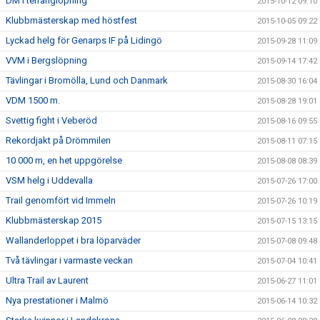
DM i terränglöpning
2015-10-12 09:10
Klubbmästerskap med höstfest
2015-10-05 09:22
Lyckad helg för Genarps IF på Lidingö
2015-09-28 11:09
VVM i Bergslöpning
2015-09-14 17:42
Tävlingar i Bromölla, Lund och Danmark
2015-08-30 16:04
VDM 1500 m.
2015-08-28 19:01
Svettig fight i Veberöd
2015-08-16 09:55
Rekordjakt på Drömmilen
2015-08-11 07:15
10 000 m, en het uppgörelse
2015-08-08 08:39
VSM helg i Uddevalla
2015-07-26 17:00
Trail genomfört vid Immeln
2015-07-26 10:19
Klubbmästerskap 2015
2015-07-15 13:15
Wallanderloppet i bra löparväder
2015-07-08 09:48
Två tävlingar i varmaste veckan
2015-07-04 10:41
Ultra Trail av Laurent
2015-06-27 11:01
Nya prestationer i Malmö
2015-06-14 10:32