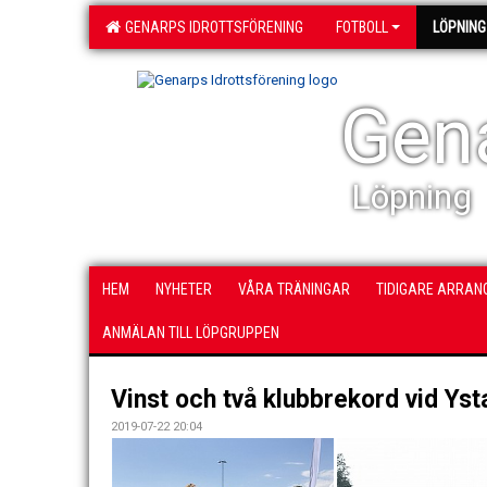
GENARPS IDROTTSFÖRENING
FOTBOLL
LÖPNING
Gena
Löpning
HEM
NYHETER
VÅRA TRÄNINGAR
TIDIGARE ARRA
ANMÄLAN TILL LÖPGRUPPEN
Vinst och två klubbrekord vid Ys
2019-07-22 20:04