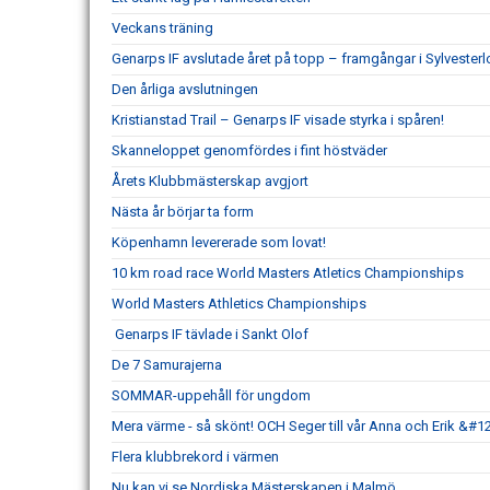
Veckans träning
Genarps IF avslutade året på topp – framgångar i Sylvesterl
Den årliga avslutningen
Kristianstad Trail – Genarps IF visade styrka i spåren!
Skanneloppet genomfördes i fint höstväder
Årets Klubbmästerskap avgjort
Nästa år börjar ta form
Köpenhamn levererade som lovat!
10 km road race World Masters Atletics Championships
World Masters Athletics Championships
Genarps IF tävlade i Sankt Olof
De 7 Samurajerna
SOMMAR-uppehåll för ungdom
Mera värme - så skönt! OCH Seger till vår Anna och Erik &#1
Flera klubbrekord i värmen
Nu kan vi se Nordiska Mästerskapen i Malmö