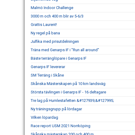
Malmö Indoor Challenge
3000 m och 400 m blir av 5-6/3
Grattis Laurent!
Ny regel på bana
Julfika med prisutdelningen
Träna med Genarps IF i "Run all around"
Bäste terränglöpare i Genarps IF
Genarps IF levererar
SM Terräng i Skåne
Skånska Mästerskapen på 10 km landsväg
Största tävlingen i Genarps IF - 16 deltagare
Tre lag på Humlestafetten &#127939;&#127995;
Ny träningsgrupp på lördagar
Vilken löpardag
Race report USM 2021 Norrköping
Skånska mästerskap 200 och 400 m