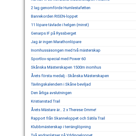
2 lag genomförde Humlestafetten
Banrekorden RISEN-loppet
11 löpare tävlade i helgen (minst)
Genarps IF på Ryssberget
Jag är ingen Marathonlöpare
Inomhussäsongen med två mästerskap
Sportlov-special med Power 60
Skånska Mästerskapen 1500m inomhus
Årets första medalj - Skånska Mästerskapen
Tävlingskalendern i Skåne beviljad
Den årliga avslutningen
Kristianstad Trail
Årets Mästare är… 2 x Therese Omme!
Rapport från Skanneloppet och Sätila Trail
Klubbmästerskap i terränglöpning
Två andraplatser på Yddingeloppet