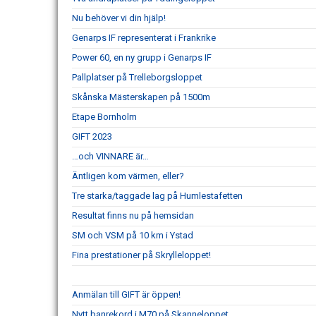
Nu behöver vi din hjälp!
Genarps IF representerat i Frankrike
Power 60, en ny grupp i Genarps IF
Pallplatser på Trelleborgsloppet
Skånska Mästerskapen på 1500m
Etape Bornholm
GIFT 2023
…och VINNARE är…
Äntligen kom värmen, eller?
Tre starka/taggade lag på Humlestafetten
Resultat finns nu på hemsidan
SM och VSM på 10 km i Ystad
Fina prestationer på Skrylleloppet!
Anmälan till GIFT är öppen!
Nytt banrekord i M70 på Skanneloppet