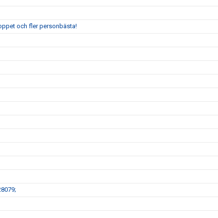
oppet och fler personbästa!
28079;