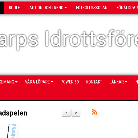
BOULE
ACTION OCH TREND
FOTBOLLSSKOLAN
FÖRÄLDRAR
rps Idrottsför
NGEMANG
VÅRA LÖPARE
POWER 60
KONTAKT
LÄNKAR
I
tadspelen
<
>