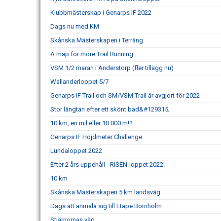
Klubbmästerskap i Genarps IF 2022
Dags nu med KM
Skånska Mästerskapen i Terräng
A map for more Trail Running
VSM 1/2 maran i Anderstorp (fler tillägg nu)
Wallanderloppet 5/7
Genarps IF Trail och SM/VSM Trail är avgjort för 2022
Stor längtan efter ett skönt bad&#129315;
10 km, en mil eller 10 000 m!?
Genarps IF Höjdmeter Challenge
Lundaloppet 2022
Efter 2 års uppehåll - RISEN-loppet 2022!
10 km
Skånska Mästerskapen 5 km landsväg
Dags att anmäla sig till Etape Bornholm
Stjärnornas väg