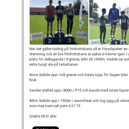
När det gäller tävling på friidrottsbana så är Ystadspelen en 
stämning och en bra friidrottsbana är saker vi känner igen.
plats för deltagande i 4 grenar, 60m till 1500m. Vädret var sol
extra tungt ute på tartarbanan.
Anna ställde upp i två grenar och bästa lopp för dagen blev 6
final.
Sander ställde upp i 800m i P15 och kunde med smart löpning 
Albin ställde upp i 1500m i seniorheat och tog rygg på ruti
som trea med nytt pers 4:27.73
Grattis till Er alla!