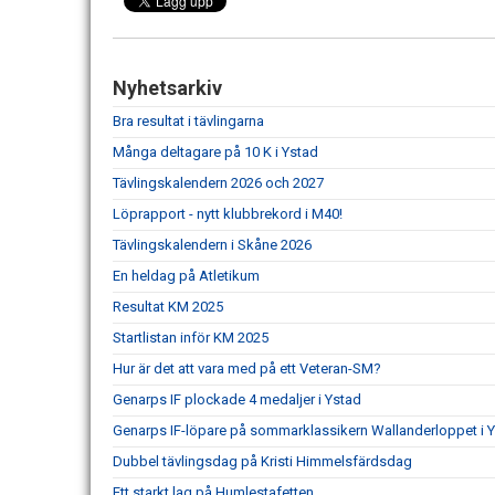
Nyhetsarkiv
Bra resultat i tävlingarna
Många deltagare på 10 K i Ystad
Tävlingskalendern 2026 och 2027
Löprapport - nytt klubbrekord i M40!
Tävlingskalendern i Skåne 2026
En heldag på Atletikum
Resultat KM 2025
Startlistan inför KM 2025
Hur är det att vara med på ett Veteran-SM?
Genarps IF plockade 4 medaljer i Ystad
Genarps IF-löpare på sommarklassikern Wallanderloppet i 
Dubbel tävlingsdag på Kristi Himmelsfärdsdag
Ett starkt lag på Humlestafetten