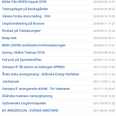
Bilder från RISEN-loppet 2018
2018-05-02 12:47
Träningsläger på Backagården
2018-04-23 09:32
Vårens första stora tävling - 10 K
2018-04-16 13:05
Ungdomsträning på Bounce
2018-03-11 17:27
Rivstart på Trailsäsongen!
2018-03-11 16:26
Beep-test
2018-03-09 09:15
800m (IVDM) avslutade inomhussäsongen
2018-02-17 16:31
Spring i Skåne Trailcup 2018
2018-02-08 20:33
Full pott på Sprinterträffen
2018-01-15 13:59
Genarps IF får beröm av tidningen SPRING
2017-12-26 15:05
Årets sista arrangemang - Skånska Energi-Stafetten
2017-12-15 11:02
Julchansen
2017-12-03 11:24
Genarps IF arrangerade stafett - för Veteraner
2017-11-13 09:47
Skånska mästare i terränglöpning
2017-10-22 15:33
Sydsvenska Ungdomsspelen
2017-09-03 21:02
BO ANDERSSON - SVENSK MÄSTARE!
2017-08-26 18:09