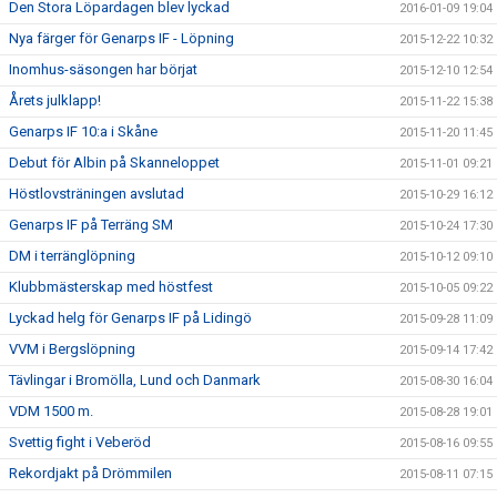
Den Stora Löpardagen blev lyckad
2016-01-09 19:04
Nya färger för Genarps IF - Löpning
2015-12-22 10:32
Inomhus-säsongen har börjat
2015-12-10 12:54
Årets julklapp!
2015-11-22 15:38
Genarps IF 10:a i Skåne
2015-11-20 11:45
Debut för Albin på Skanneloppet
2015-11-01 09:21
Höstlovsträningen avslutad
2015-10-29 16:12
Genarps IF på Terräng SM
2015-10-24 17:30
DM i terränglöpning
2015-10-12 09:10
Klubbmästerskap med höstfest
2015-10-05 09:22
Lyckad helg för Genarps IF på Lidingö
2015-09-28 11:09
VVM i Bergslöpning
2015-09-14 17:42
Tävlingar i Bromölla, Lund och Danmark
2015-08-30 16:04
VDM 1500 m.
2015-08-28 19:01
Svettig fight i Veberöd
2015-08-16 09:55
Rekordjakt på Drömmilen
2015-08-11 07:15