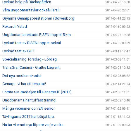
Lyckad helg på Backagården
2017-04-23 16:38
Våra ungdomar tävlar också i Trail
2017-04-20 22:31
Grymma Genarpsprestationer i Sölvesborg
2017-04-14 23:13
Rekord i Ystad
2017-04-10 09:23
Ungdomarna testade RISEN-loppet 5 km
2017-04-07 19:28
Lyckad test av RISEN-loppet också
2017-04-05 09:09
Lyckad test av GIFT
2017-03-11 12:47
Specialträning Torsdag - Lördag
2017-03-08 11:01
TransGranCanaria - Grattis Laurent!
2017-03-03 10:32
Det nya medlemskortet
2017-02-28 08:52
Genarp - vi har ett resultat!
2017-02-14 21:24
Första SM-medaljen till Genarps IF (2017)
2017-02-06 11:01
Ungdomarna har tuffast träning!
2017-02-02 10:40
Många veteraner och EN senior.
2017-01-22 09:41
Tävlingarna 2017 har börjat bra.
2017-01-15 11:03
Nu tar vi emot nya löpare varje vecka
2017-01-09 09:03