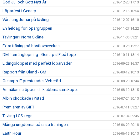
God Jul och Gott Nytt År
2016-12-23 17:13
Löparfest i Genarp
2016-12-15 10:54
Våra ungdomar på tävling
2016-12-07 16:10
En heldag för löpargruppen
2016-11-27 14:22
Tävlingar i Norra Skåne
2016-11-06 09:21
Extra träning på höstlovsveckan
2016-10-28 12:27
DM i terränglöpning - Genarps IF på topp
2016-10-11 13:14
Lidingöloppet med perfekt löparväder
2016-09-25 16:37
Rapport från Öland - GM
2016-09-12 10:13
Genarps IF presterade i Veberöd
2016-08-20 16:44
Anmälan nu öppen till klubbmästerskapet
2016-08-10 13:15
Albin chockade i Ystad
2016-07-24 20:13
Premiären av GIFT
2016-07-11 09:27
Tävling i ÖS-regn
2016-07-04 09:45
Många ungdomar på sista träningen.
2016-06-29 20:18
Earth Hour
2016-06-15 10:13