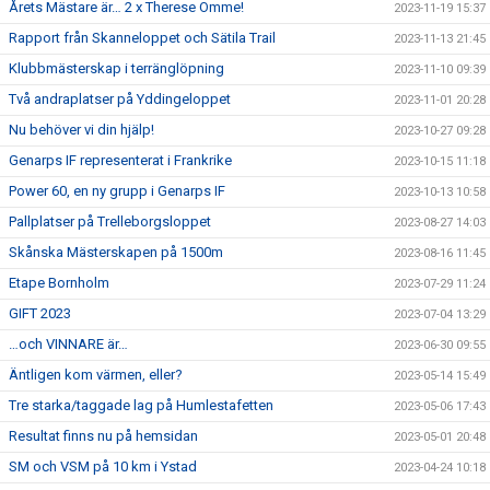
Årets Mästare är… 2 x Therese Omme!
2023-11-19 15:37
Rapport från Skanneloppet och Sätila Trail
2023-11-13 21:45
Klubbmästerskap i terränglöpning
2023-11-10 09:39
Två andraplatser på Yddingeloppet
2023-11-01 20:28
Nu behöver vi din hjälp!
2023-10-27 09:28
Genarps IF representerat i Frankrike
2023-10-15 11:18
Power 60, en ny grupp i Genarps IF
2023-10-13 10:58
Pallplatser på Trelleborgsloppet
2023-08-27 14:03
Skånska Mästerskapen på 1500m
2023-08-16 11:45
Etape Bornholm
2023-07-29 11:24
GIFT 2023
2023-07-04 13:29
…och VINNARE är…
2023-06-30 09:55
Äntligen kom värmen, eller?
2023-05-14 15:49
Tre starka/taggade lag på Humlestafetten
2023-05-06 17:43
Resultat finns nu på hemsidan
2023-05-01 20:48
SM och VSM på 10 km i Ystad
2023-04-24 10:18