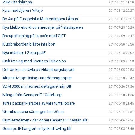
VSM i Karlskrona
2017-08-21 11:10
Fyra medaljörer i Vittsjö
2017-08-12 22:27
Bo 4:a på Europeiska Mästerskapen i Århus
2017-08-07 20:57
Nya klubbrekord och medaljer på Ystadspelen
2017-07-23 18:29
Bra uppföljning på succén med GIFT
2017-07-09 10:47
Klubbrekorden blåste inte bort
2017-06-30 10:36
Nya mästare i Genarps IF
2017-06-18 22:02
Unik träning med Sveriges Television
2017-06-09 20:13
Det var kul att tävla på Hildesborgsloppet
2017-06-05 09:53
Alternativ löpträning i ungdomsgruppen
2017-05-28 23:42
VDM 3000 m med sex deltagare från GIF
2017-05-26 07:36
Många från Genarps IF i Göteborg
2017-05-20 21:36
Tuffa backar klarades av våra tuffa löpare
2017-05-18 21:45
Utomhusarena säsongen har börjat
2017-05-14 17:57
Humlestafetten - där vinner Genarps IF nästan allt
2017-05-06 19:54
Genarps IF har gjort en lyckad tävling till
2017-05-03 13:40