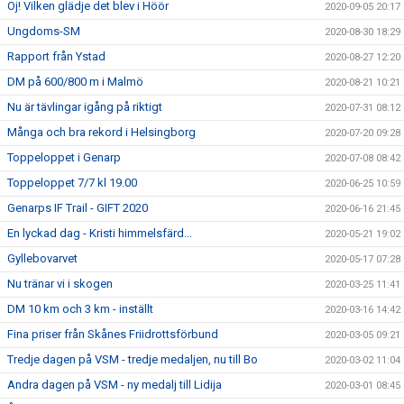
Oj! Vilken glädje det blev i Höör
2020-09-05 20:17
Ungdoms-SM
2020-08-30 18:29
Rapport från Ystad
2020-08-27 12:20
DM på 600/800 m i Malmö
2020-08-21 10:21
Nu är tävlingar igång på riktigt
2020-07-31 08:12
Många och bra rekord i Helsingborg
2020-07-20 09:28
Toppeloppet i Genarp
2020-07-08 08:42
Toppeloppet 7/7 kl 19.00
2020-06-25 10:59
Genarps IF Trail - GIFT 2020
2020-06-16 21:45
En lyckad dag - Kristi himmelsfärd...
2020-05-21 19:02
Gyllebovarvet
2020-05-17 07:28
Nu tränar vi i skogen
2020-03-25 11:41
DM 10 km och 3 km - inställt
2020-03-16 14:42
Fina priser från Skånes Friidrottsförbund
2020-03-05 09:21
Tredje dagen på VSM - tredje medaljen, nu till Bo
2020-03-02 11:04
Andra dagen på VSM - ny medalj till Lidija
2020-03-01 08:45