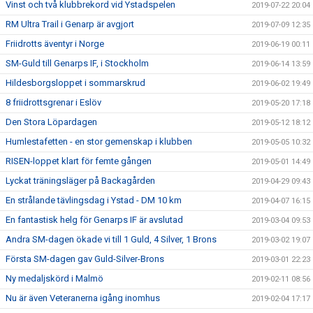
Vinst och två klubbrekord vid Ystadspelen
2019-07-22 20:04
RM Ultra Trail i Genarp är avgjort
2019-07-09 12:35
Friidrotts äventyr i Norge
2019-06-19 00:11
SM-Guld till Genarps IF, i Stockholm
2019-06-14 13:59
Hildesborgsloppet i sommarskrud
2019-06-02 19:49
8 friidrottsgrenar i Eslöv
2019-05-20 17:18
Den Stora Löpardagen
2019-05-12 18:12
Humlestafetten - en stor gemenskap i klubben
2019-05-05 10:32
RISEN-loppet klart för femte gången
2019-05-01 14:49
Lyckat träningsläger på Backagården
2019-04-29 09:43
En strålande tävlingsdag i Ystad - DM 10 km
2019-04-07 16:15
En fantastisk helg för Genarps IF är avslutad
2019-03-04 09:53
Andra SM-dagen ökade vi till 1 Guld, 4 Silver, 1 Brons
2019-03-02 19:07
Första SM-dagen gav Guld-Silver-Brons
2019-03-01 22:23
Ny medaljskörd i Malmö
2019-02-11 08:56
Nu är även Veteranerna igång inomhus
2019-02-04 17:17