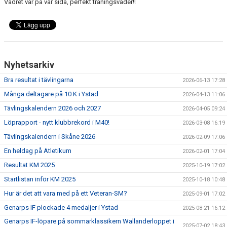
Vädret var på vår sida, perfekt träningsväder!!
Nyhetsarkiv
Bra resultat i tävlingarna
2026-06-13 17:28
Många deltagare på 10 K i Ystad
2026-04-13 11:06
Tävlingskalendern 2026 och 2027
2026-04-05 09:24
Löprapport - nytt klubbrekord i M40!
2026-03-08 16:19
Tävlingskalendern i Skåne 2026
2026-02-09 17:06
En heldag på Atletikum
2026-02-01 17:04
Resultat KM 2025
2025-10-19 17:02
Startlistan inför KM 2025
2025-10-18 10:48
Hur är det att vara med på ett Veteran-SM?
2025-09-01 17:02
Genarps IF plockade 4 medaljer i Ystad
2025-08-21 16:12
Genarps IF-löpare på sommarklassikern Wallanderloppet i
2025-07-02 18:43