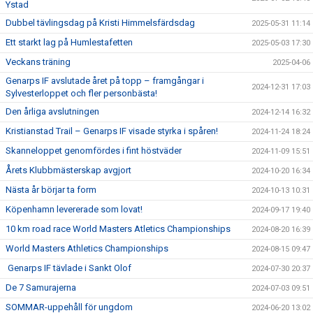
Ystad
Dubbel tävlingsdag på Kristi Himmelsfärdsdag
2025-05-31 11:14
Ett starkt lag på Humlestafetten
2025-05-03 17:30
Veckans träning
2025-04-06
Genarps IF avslutade året på topp – framgångar i
2024-12-31 17:03
Sylvesterloppet och fler personbästa!
Den årliga avslutningen
2024-12-14 16:32
Kristianstad Trail – Genarps IF visade styrka i spåren!
2024-11-24 18:24
Skanneloppet genomfördes i fint höstväder
2024-11-09 15:51
Årets Klubbmästerskap avgjort
2024-10-20 16:34
Nästa år börjar ta form
2024-10-13 10:31
Köpenhamn levererade som lovat!
2024-09-17 19:40
10 km road race World Masters Atletics Championships
2024-08-20 16:39
World Masters Athletics Championships
2024-08-15 09:47
Genarps IF tävlade i Sankt Olof
2024-07-30 20:37
De 7 Samurajerna
2024-07-03 09:51
SOMMAR-uppehåll för ungdom
2024-06-20 13:02