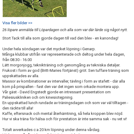
Visa fler bilder >>
26 löpare anmälda till Löpardagen och alla som var där lärde sig något nytt.
Stort Tack till alla som gjorde dagen till vad den blev - en kanondag!
Under hela söndagen var det mycket löpning i Genarp.
Många klubbar utifrån var representerade och deltog under hela dagen,
från 08.30 - 16.00
Lätt morgonjogg, teknikträning och genomgång av tekniska detaljer.
Frukost i form av god (Britt-Maries förtjänst) gröt. Sen tuffare träning som
uppskattades av alla.
Massor av kombinationer av intervaller, tävling i form av stafett - där alla
kom på prispallen - fast den var det ingen som orkade montera upp.
Vår gäst - David Engstedt gjorde en intressant presentation om
Paliesiuskliniken och om kinesiotejpning.
En uppskattad lunch rundade av träningsdagen och som var väl tilltagen -
den räckte till alla!
Kaffe, eftersnack och mental återhämtning, så hela kroppen blev nöjd.
Hur vi ska träna för hälsa och för prestation är inte samma sak - nu vet vi!
Totalt avverkades c:a 20 km löpning under denna vårdag.