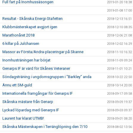
Full fart på Inomhussäsongen
2019-01-20 18:38
2019-01-08 17:00
Resultat - Skånska Energi-Stafetten
2018-12-13 16:51
Klubbmästerskapet avgjort igen
2018-12-10 08:35
Marathonåret 2018
2018-12-06 21:08
6 killar på Julchansen
2018-12-02 16:29
Massor av Första/Andra-placeringar på Skanne
2018-11-10 16:32
Inomhusträningen har börjat
2018-11-09 09:24
Genarps IF är värd för Skånes Veteraner
2018-11-01 10:21
Söndagsträning i ungdomsgruppen i "Barkley" anda
2018-10-22 22:50
Ännu ett SM-guld
2018-10-14 20:00
Internationella framgångar för Genarps IF
2018-09-17 09:58
Skånska mästare från Genarp
2018-09-09 19:37
Lyckad löpardag med Genarps IF
2018-09-03 09:37
Laurent har klarat UTMB!
2018-09-01 08:20
Skånska Mästerskapen i Terränglöpning den 7/10
2018-08-02 13:56