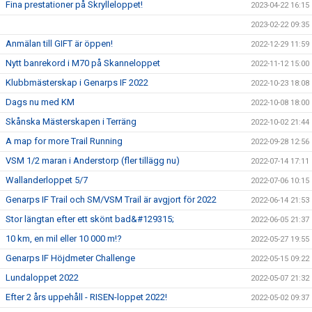
Fina prestationer på Skrylleloppet!
2023-04-22 16:15
2023-02-22 09:35
Anmälan till GIFT är öppen!
2022-12-29 11:59
Nytt banrekord i M70 på Skanneloppet
2022-11-12 15:00
Klubbmästerskap i Genarps IF 2022
2022-10-23 18:08
Dags nu med KM
2022-10-08 18:00
Skånska Mästerskapen i Terräng
2022-10-02 21:44
A map for more Trail Running
2022-09-28 12:56
VSM 1/2 maran i Anderstorp (fler tillägg nu)
2022-07-14 17:11
Wallanderloppet 5/7
2022-07-06 10:15
Genarps IF Trail och SM/VSM Trail är avgjort för 2022
2022-06-14 21:53
Stor längtan efter ett skönt bad&#129315;
2022-06-05 21:37
10 km, en mil eller 10 000 m!?
2022-05-27 19:55
Genarps IF Höjdmeter Challenge
2022-05-15 09:22
Lundaloppet 2022
2022-05-07 21:32
Efter 2 års uppehåll - RISEN-loppet 2022!
2022-05-02 09:37