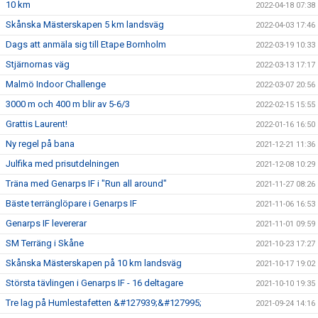
10 km
2022-04-18 07:38
Skånska Mästerskapen 5 km landsväg
2022-04-03 17:46
Dags att anmäla sig till Etape Bornholm
2022-03-19 10:33
Stjärnornas väg
2022-03-13 17:17
Malmö Indoor Challenge
2022-03-07 20:56
3000 m och 400 m blir av 5-6/3
2022-02-15 15:55
Grattis Laurent!
2022-01-16 16:50
Ny regel på bana
2021-12-21 11:36
Julfika med prisutdelningen
2021-12-08 10:29
Träna med Genarps IF i "Run all around"
2021-11-27 08:26
Bäste terränglöpare i Genarps IF
2021-11-06 16:53
Genarps IF levererar
2021-11-01 09:59
SM Terräng i Skåne
2021-10-23 17:27
Skånska Mästerskapen på 10 km landsväg
2021-10-17 19:02
Största tävlingen i Genarps IF - 16 deltagare
2021-10-10 19:35
Tre lag på Humlestafetten &#127939;&#127995;
2021-09-24 14:16