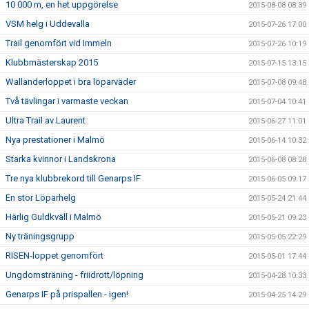
10 000 m, en het uppgörelse
2015-08-08 08:39
VSM helg i Uddevalla
2015-07-26 17:00
Trail genomfört vid Immeln
2015-07-26 10:19
Klubbmästerskap 2015
2015-07-15 13:15
Wallanderloppet i bra löparväder
2015-07-08 09:48
Två tävlingar i varmaste veckan
2015-07-04 10:41
Ultra Trail av Laurent
2015-06-27 11:01
Nya prestationer i Malmö
2015-06-14 10:32
Starka kvinnor i Landskrona
2015-06-08 08:28
Tre nya klubbrekord till Genarps IF
2015-06-05 09:17
En stor Löparhelg
2015-05-24 21:44
Härlig Guldkväll i Malmö
2015-05-21 09:23
Ny träningsgrupp
2015-05-05 22:29
RISEN-loppet genomfört
2015-05-01 17:44
Ungdomsträning - friidrott/löpning
2015-04-28 10:33
Genarps IF på prispallen - igen!
2015-04-25 14:29