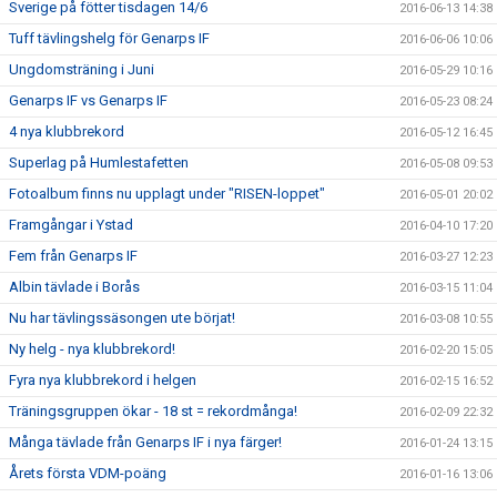
Sverige på fötter tisdagen 14/6
2016-06-13 14:38
Tuff tävlingshelg för Genarps IF
2016-06-06 10:06
Ungdomsträning i Juni
2016-05-29 10:16
Genarps IF vs Genarps IF
2016-05-23 08:24
4 nya klubbrekord
2016-05-12 16:45
Superlag på Humlestafetten
2016-05-08 09:53
Fotoalbum finns nu upplagt under "RISEN-loppet"
2016-05-01 20:02
Framgångar i Ystad
2016-04-10 17:20
Fem från Genarps IF
2016-03-27 12:23
Albin tävlade i Borås
2016-03-15 11:04
Nu har tävlingssäsongen ute börjat!
2016-03-08 10:55
Ny helg - nya klubbrekord!
2016-02-20 15:05
Fyra nya klubbrekord i helgen
2016-02-15 16:52
Träningsgruppen ökar - 18 st = rekordmånga!
2016-02-09 22:32
Många tävlade från Genarps IF i nya färger!
2016-01-24 13:15
Årets första VDM-poäng
2016-01-16 13:06