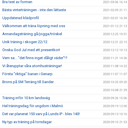
Bra test av formen
2021-03-06 16:14
Bästa vinterträningen - inte den lättaste
2021-02-09 21:11
Uppdaterad klädprofil
2021-02-01 16:34
Välkommen att träna löpning med oss
2021-01-12 21:13
Annandagsträning gå/jogga/tröskel
2020-12-25 10:51
Unik träning i skogen 22/12
2020-12-21 22:15
Önska God Jul med ett presentkort
2020-12-12 10:13
Vem sa... ”det finns inget dåligt väder”!?
2020-11-21 14:36
Vi återupptar våra utomhusträningar!
2020-11-08 14:22
Första ”riktiga” banan i Genarp
2020-11-07 11:07
Brons på SM Terräng till Sander
2020-10-25 09:20
2020-10-08 21:39
Träning inför 10 km landsväg
2020-09-26 15:06
Hel träningsdag för ungdom i Malmö
2020-09-19 12:00
Det var planerat 150 varv på Lunds IP - blev 140!
2020-09-13 10:16
Ny typ av träning på torsdagar
2020-09-10 21:53