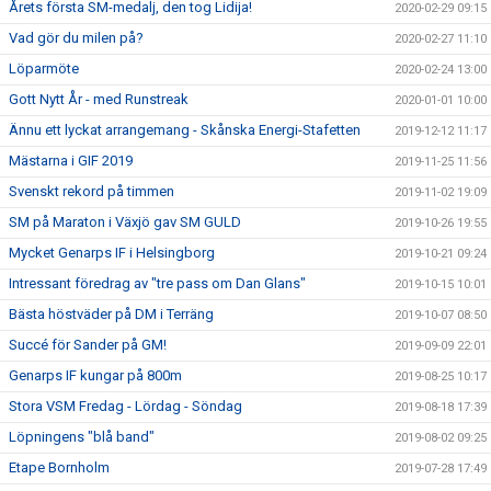
Årets första SM-medalj, den tog Lidija!
2020-02-29 09:15
Vad gör du milen på?
2020-02-27 11:10
Löparmöte
2020-02-24 13:00
Gott Nytt År - med Runstreak
2020-01-01 10:00
Ännu ett lyckat arrangemang - Skånska Energi-Stafetten
2019-12-12 11:17
Mästarna i GIF 2019
2019-11-25 11:56
Svenskt rekord på timmen
2019-11-02 19:09
SM på Maraton i Växjö gav SM GULD
2019-10-26 19:55
Mycket Genarps IF i Helsingborg
2019-10-21 09:24
Intressant föredrag av "tre pass om Dan Glans"
2019-10-15 10:01
Bästa höstväder på DM i Terräng
2019-10-07 08:50
Succé för Sander på GM!
2019-09-09 22:01
Genarps IF kungar på 800m
2019-08-25 10:17
Stora VSM Fredag - Lördag - Söndag
2019-08-18 17:39
Löpningens "blå band"
2019-08-02 09:25
Etape Bornholm
2019-07-28 17:49