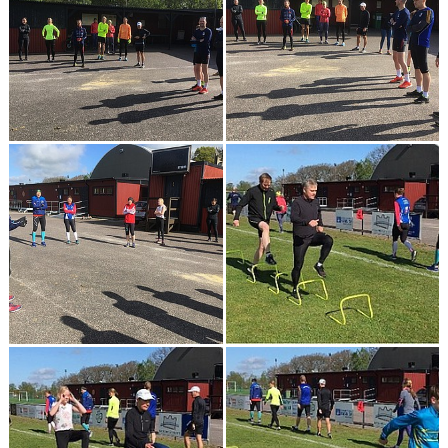
KONTAKT
LÄNKAR
INTERNA TÄVLINGAR
GIFT GENARPS IF TRAIL 2026
ANMÄLAN TILL LÖPGRUPPEN