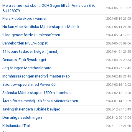
Mera värme - så skönt! OCH Seger till vår Anna och Erik
2024-06-02 19:52
&#128079;
Flera klubbrekord i värmen
2024-05-19 21:08
Nu kan vi se Nordiska Mästerskapen i Malmö
2024-05-14 21:36
2 lag genomförde Humlestafetten
2024-05-04 17:01
Banrekorden RISEN-loppet
2024-05-03 09:06
11 löpare tävlade i helgen (minst)
2024-04-21 21:25
Genarps IF på Ryssberget
2024-03-29 20:33
Jag är ingen Marathonlöpare
2024-03-27 12:45
Inomhussäsongen med två mästerskap
2024-02-18 21:45
Sportlov-special med Power 60
2024-02-16 12:02
Skånska Mästerskapen 1500m inomhus
2024-02-12 10:28
Årets första medalj - Skånska Mästerskapen
2024-01-14 13:59
Tävlingskalendern i Skåne beviljad
2023-12-27 13:49
Den årliga avslutningen
2023-12-20 17:04
Kristianstad Trail
2023-11-27 21:50