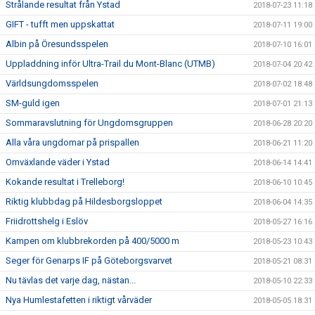
Strålande resultat från Ystad
2018-07-23 11:18
GIFT - tufft men uppskattat
2018-07-11 19:00
Albin på Öresundsspelen
2018-07-10 16:01
Uppladdning inför Ultra-Trail du Mont-Blanc (UTMB)
2018-07-04 20:42
Världsungdomsspelen
2018-07-02 18:48
SM-guld igen
2018-07-01 21:13
Sommaravslutning för Ungdomsgruppen
2018-06-28 20:20
Alla våra ungdomar på prispallen
2018-06-21 11:20
Omväxlande väder i Ystad
2018-06-14 14:41
Kokande resultat i Trelleborg!
2018-06-10 10:45
Riktig klubbdag på Hildesborgsloppet
2018-06-04 14:35
Friidrottshelg i Eslöv
2018-05-27 16:16
Kampen om klubbrekorden på 400/5000 m
2018-05-23 10:43
Seger för Genarps IF på Göteborgsvarvet
2018-05-21 08:31
Nu tävlas det varje dag, nästan...
2018-05-10 22:33
Nya Humlestafetten i riktigt vårväder
2018-05-05 18:31