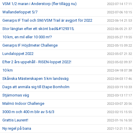
VSM 1/2 maran i Anderstorp (fler tillägg nu)
2022-07-14 17:11
Wallanderloppet 5/7
2022-07-06 10:15
Genarps IF Trail och SM/VSM Trail är avgjort för 2022
2022-06-14 21:53
Stor längtan efter ett skönt bad&#129315;
2022-06-05 21:37
10 km, en mil eller 10 000 m!?
2022-05-27 19:55
Genarps IF Höjdmeter Challenge
2022-05-15 09:22
Lundaloppet 2022
2022-05-07 21:32
Efter 2 års uppehåll - RISEN-loppet 2022!
2022-05-02 09:37
10 km
2022-04-18 07:38
Skånska Mästerskapen 5 km landsväg
2022-04-03 17:46
Dags att anmäla sig till Etape Bornholm
2022-03-19 10:33
Stjärnornas väg
2022-03-13 17:17
Malmö Indoor Challenge
2022-03-07 20:56
3000 m och 400 m blir av 5-6/3
2022-02-15 15:55
Grattis Laurent!
2022-01-16 16:50
Ny regel på bana
2021-12-21 11:36