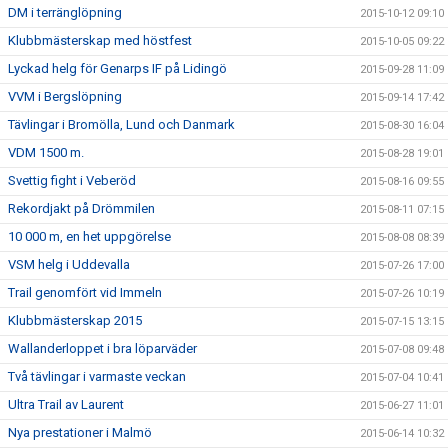
DM i terränglöpning
2015-10-12 09:10
Klubbmästerskap med höstfest
2015-10-05 09:22
Lyckad helg för Genarps IF på Lidingö
2015-09-28 11:09
VVM i Bergslöpning
2015-09-14 17:42
Tävlingar i Bromölla, Lund och Danmark
2015-08-30 16:04
VDM 1500 m.
2015-08-28 19:01
Svettig fight i Veberöd
2015-08-16 09:55
Rekordjakt på Drömmilen
2015-08-11 07:15
10 000 m, en het uppgörelse
2015-08-08 08:39
VSM helg i Uddevalla
2015-07-26 17:00
Trail genomfört vid Immeln
2015-07-26 10:19
Klubbmästerskap 2015
2015-07-15 13:15
Wallanderloppet i bra löparväder
2015-07-08 09:48
Två tävlingar i varmaste veckan
2015-07-04 10:41
Ultra Trail av Laurent
2015-06-27 11:01
Nya prestationer i Malmö
2015-06-14 10:32