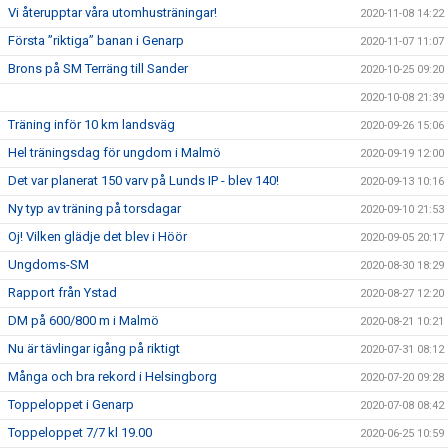
Vi återupptar våra utomhusträningar!
2020-11-08 14:22
Första ”riktiga” banan i Genarp
2020-11-07 11:07
Brons på SM Terräng till Sander
2020-10-25 09:20
2020-10-08 21:39
Träning inför 10 km landsväg
2020-09-26 15:06
Hel träningsdag för ungdom i Malmö
2020-09-19 12:00
Det var planerat 150 varv på Lunds IP - blev 140!
2020-09-13 10:16
Ny typ av träning på torsdagar
2020-09-10 21:53
Oj! Vilken glädje det blev i Höör
2020-09-05 20:17
Ungdoms-SM
2020-08-30 18:29
Rapport från Ystad
2020-08-27 12:20
DM på 600/800 m i Malmö
2020-08-21 10:21
Nu är tävlingar igång på riktigt
2020-07-31 08:12
Många och bra rekord i Helsingborg
2020-07-20 09:28
Toppeloppet i Genarp
2020-07-08 08:42
Toppeloppet 7/7 kl 19.00
2020-06-25 10:59