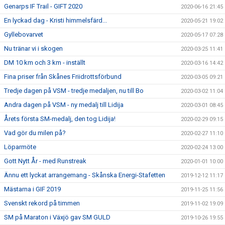
Genarps IF Trail - GIFT 2020
2020-06-16 21:45
En lyckad dag - Kristi himmelsfärd...
2020-05-21 19:02
Gyllebovarvet
2020-05-17 07:28
Nu tränar vi i skogen
2020-03-25 11:41
DM 10 km och 3 km - inställt
2020-03-16 14:42
Fina priser från Skånes Friidrottsförbund
2020-03-05 09:21
Tredje dagen på VSM - tredje medaljen, nu till Bo
2020-03-02 11:04
Andra dagen på VSM - ny medalj till Lidija
2020-03-01 08:45
Årets första SM-medalj, den tog Lidija!
2020-02-29 09:15
Vad gör du milen på?
2020-02-27 11:10
Löparmöte
2020-02-24 13:00
Gott Nytt År - med Runstreak
2020-01-01 10:00
Ännu ett lyckat arrangemang - Skånska Energi-Stafetten
2019-12-12 11:17
Mästarna i GIF 2019
2019-11-25 11:56
Svenskt rekord på timmen
2019-11-02 19:09
SM på Maraton i Växjö gav SM GULD
2019-10-26 19:55