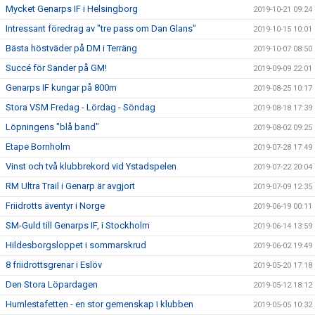
Mycket Genarps IF i Helsingborg
2019-10-21 09:24
Intressant föredrag av "tre pass om Dan Glans"
2019-10-15 10:01
Bästa höstväder på DM i Terräng
2019-10-07 08:50
Succé för Sander på GM!
2019-09-09 22:01
Genarps IF kungar på 800m
2019-08-25 10:17
Stora VSM Fredag - Lördag - Söndag
2019-08-18 17:39
Löpningens "blå band"
2019-08-02 09:25
Etape Bornholm
2019-07-28 17:49
Vinst och två klubbrekord vid Ystadspelen
2019-07-22 20:04
RM Ultra Trail i Genarp är avgjort
2019-07-09 12:35
Friidrotts äventyr i Norge
2019-06-19 00:11
SM-Guld till Genarps IF, i Stockholm
2019-06-14 13:59
Hildesborgsloppet i sommarskrud
2019-06-02 19:49
8 friidrottsgrenar i Eslöv
2019-05-20 17:18
Den Stora Löpardagen
2019-05-12 18:12
Humlestafetten - en stor gemenskap i klubben
2019-05-05 10:32