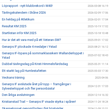
Löprapport - nytt klubbrekord i M40!
2026-03-08 16:19
Tävlingskalendern i Skåne 2026
2026-02-09 17:06
En heldag på Atletikum
2026-02-01 17:04
Resultat KM 2025
2025-10-19 17:02
Startlistan inför KM 2025
2025-10-18 10:48
Hur är det att vara med på ett Veteran-SM?
2025-09-01 17:02
Genarps IF plockade 4 medaljer i Ystad
2025-08-21 16:12
Genarps IF-löpare på sommarklassikern Wallanderloppet i
2025-07-02 18:43
Ystad
Dubbel tävlingsdag på Kristi Himmelsfärdsdag
2025-05-31 11:14
Ett starkt lag på Humlestafetten
2025-05-03 17:30
Veckans träning
2025-04-06
Genarps IF avslutade året på topp – framgångar i
2024-12-31 17:03
Sylvesterloppet och fler personbästa!
Den årliga avslutningen
2024-12-14 16:32
Kristianstad Trail – Genarps IF visade styrka i spåren!
2024-11-24 18:24
Skanneloppet genomfördes i fint höstväder
2024-11-09 15:51