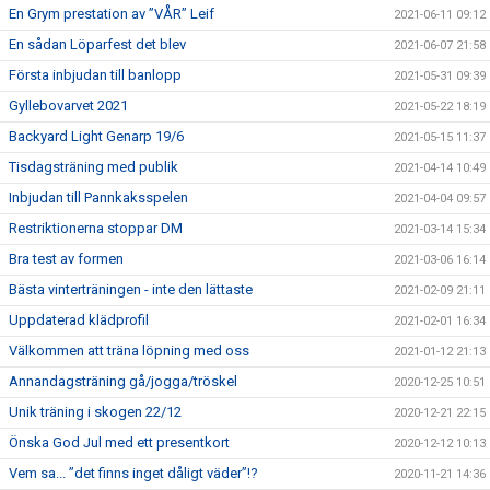
En Grym prestation av ”VÅR” Leif
2021-06-11 09:12
En sådan Löparfest det blev
2021-06-07 21:58
Första inbjudan till banlopp
2021-05-31 09:39
Gyllebovarvet 2021
2021-05-22 18:19
Backyard Light Genarp 19/6
2021-05-15 11:37
Tisdagsträning med publik
2021-04-14 10:49
Inbjudan till Pannkaksspelen
2021-04-04 09:57
Restriktionerna stoppar DM
2021-03-14 15:34
Bra test av formen
2021-03-06 16:14
Bästa vinterträningen - inte den lättaste
2021-02-09 21:11
Uppdaterad klädprofil
2021-02-01 16:34
Välkommen att träna löpning med oss
2021-01-12 21:13
Annandagsträning gå/jogga/tröskel
2020-12-25 10:51
Unik träning i skogen 22/12
2020-12-21 22:15
Önska God Jul med ett presentkort
2020-12-12 10:13
Vem sa... ”det finns inget dåligt väder”!?
2020-11-21 14:36