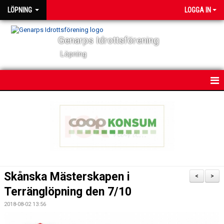
LÖPNING
LOGGA IN
Genarps Idrottsförening
Löpning
HEM
NYHETER
VÅRA TRÄNINGAR
TIDIGARE ARRANGEMANG
Skånska Mästerskapen i
<
>
VÅRA LÖPARE
Terränglöpning den 7/10
2018-08-02 13:56
POWER 60