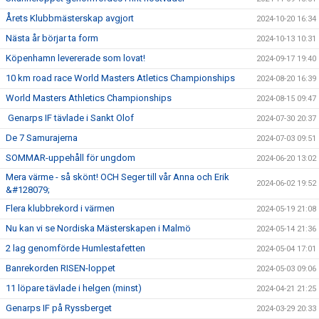
Årets Klubbmästerskap avgjort
2024-10-20 16:34
Nästa år börjar ta form
2024-10-13 10:31
Köpenhamn levererade som lovat!
2024-09-17 19:40
10 km road race World Masters Atletics Championships
2024-08-20 16:39
World Masters Athletics Championships
2024-08-15 09:47
Genarps IF tävlade i Sankt Olof
2024-07-30 20:37
De 7 Samurajerna
2024-07-03 09:51
SOMMAR-uppehåll för ungdom
2024-06-20 13:02
Mera värme - så skönt! OCH Seger till vår Anna och Erik
2024-06-02 19:52
&#128079;
Flera klubbrekord i värmen
2024-05-19 21:08
Nu kan vi se Nordiska Mästerskapen i Malmö
2024-05-14 21:36
2 lag genomförde Humlestafetten
2024-05-04 17:01
Banrekorden RISEN-loppet
2024-05-03 09:06
11 löpare tävlade i helgen (minst)
2024-04-21 21:25
Genarps IF på Ryssberget
2024-03-29 20:33