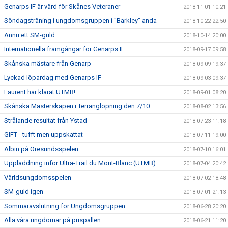
Genarps IF är värd för Skånes Veteraner
2018-11-01 10:21
Söndagsträning i ungdomsgruppen i "Barkley" anda
2018-10-22 22:50
Ännu ett SM-guld
2018-10-14 20:00
Internationella framgångar för Genarps IF
2018-09-17 09:58
Skånska mästare från Genarp
2018-09-09 19:37
Lyckad löpardag med Genarps IF
2018-09-03 09:37
Laurent har klarat UTMB!
2018-09-01 08:20
Skånska Mästerskapen i Terränglöpning den 7/10
2018-08-02 13:56
Strålande resultat från Ystad
2018-07-23 11:18
GIFT - tufft men uppskattat
2018-07-11 19:00
Albin på Öresundsspelen
2018-07-10 16:01
Uppladdning inför Ultra-Trail du Mont-Blanc (UTMB)
2018-07-04 20:42
Världsungdomsspelen
2018-07-02 18:48
SM-guld igen
2018-07-01 21:13
Sommaravslutning för Ungdomsgruppen
2018-06-28 20:20
Alla våra ungdomar på prispallen
2018-06-21 11:20