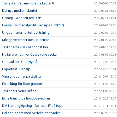
TransGranCanaria - Grattis Laurent!
2017-03-03 10:32
Det nya medlemskortet
2017-02-28 08:52
Genarp - vi har ett resultat!
2017-02-14 21:24
Första SM-medaljen till Genarps IF (2017)
2017-02-06 11:01
Ungdomarna har tuffast träning!
2017-02-02 10:40
Många veteraner och EN senior.
2017-01-22 09:41
Tävlingarna 2017 har börjat bra.
2017-01-15 11:03
Nu tar vi emot nya löpare varje vecka
2017-01-09 09:03
God Jul och Gott Nytt År
2016-12-23 17:13
Löparfest i Genarp
2016-12-15 10:54
Våra ungdomar på tävling
2016-12-07 16:10
En heldag för löpargruppen
2016-11-27 14:22
Tävlingar i Norra Skåne
2016-11-06 09:21
Extra träning på höstlovsveckan
2016-10-28 12:27
DM i terränglöpning - Genarps IF på topp
2016-10-11 13:14
Lidingöloppet med perfekt löparväder
2016-09-25 16:37