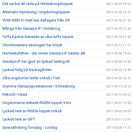
Det var kul att tävla på Hildesborgsloppet
2017-06-05 09:53
Alternativ löpträning i ungdomsgruppen
2017-05-28 23:42
VDM 3000 m med sex deltagare från GIF
2017-05-26 07:36
Många från Genarps IF i Göteborg
2017-05-20 21:36
Tuffa backar klarades av våra tuffa löpare
2017-05-18 21:45
Utomhusarena säsongen har börjat
2017-05-14 17:57
Humlestafetten - där vinner Genarps IF nästan allt
2017-05-06 19:54
Genarps IF har gjort en lyckad tävling till
2017-05-03 13:40
Lyckad helg på Backagården
2017-04-23 16:38
Våra ungdomar tävlar också i Trail
2017-04-20 22:31
Grymma Genarpsprestationer i Sölvesborg
2017-04-14 23:13
Rekord i Ystad
2017-04-10 09:23
Ungdomarna testade RISEN-loppet 5 km
2017-04-07 19:28
Lyckad test av RISEN-loppet också
2017-04-05 09:09
Lyckad test av GIFT
2017-03-11 12:47
Specialträning Torsdag - Lördag
2017-03-08 11:01