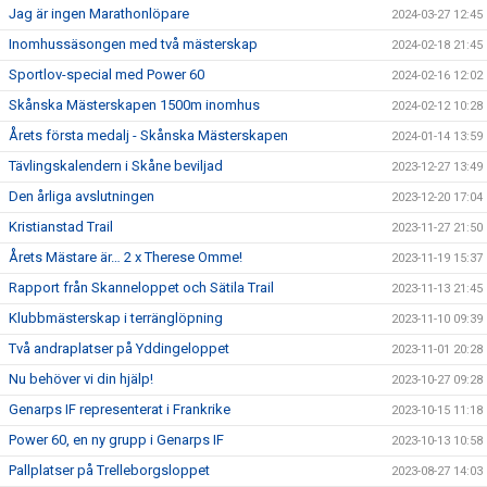
Jag är ingen Marathonlöpare
2024-03-27 12:45
Inomhussäsongen med två mästerskap
2024-02-18 21:45
Sportlov-special med Power 60
2024-02-16 12:02
Skånska Mästerskapen 1500m inomhus
2024-02-12 10:28
Årets första medalj - Skånska Mästerskapen
2024-01-14 13:59
Tävlingskalendern i Skåne beviljad
2023-12-27 13:49
Den årliga avslutningen
2023-12-20 17:04
Kristianstad Trail
2023-11-27 21:50
Årets Mästare är… 2 x Therese Omme!
2023-11-19 15:37
Rapport från Skanneloppet och Sätila Trail
2023-11-13 21:45
Klubbmästerskap i terränglöpning
2023-11-10 09:39
Två andraplatser på Yddingeloppet
2023-11-01 20:28
Nu behöver vi din hjälp!
2023-10-27 09:28
Genarps IF representerat i Frankrike
2023-10-15 11:18
Power 60, en ny grupp i Genarps IF
2023-10-13 10:58
Pallplatser på Trelleborgsloppet
2023-08-27 14:03