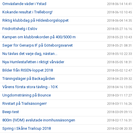
Omväxlande väder i Ystad
2018-06-14 14:41
Kokande resultat i Trelleborg!
2018-06-10 10:45
Riktig klubbdag på Hildesborgsloppet
2018-06-04 14:35
Friidrottshelg i Eslöv
2018-05-27 16:16
Kampen om klubbrekorden på 400/5000 m
2018-05-23 10:43
Seger för Genarps IF på Göteborgsvarvet
2018-05-21 08:31
Nu tävlas det varje dag, nästan...
2018-05-10 22:33
Nya Humlestafetten i riktigt vårväder
2018-05-05 18:31
Bilder från RISEN-loppet 2018
2018-05-02 12:47
Träningsläger på Backagården
2018-04-23 09:32
Vårens första stora tävling - 10 K
2018-04-16 13:05
Ungdomsträning på Bounce
2018-03-11 17:27
Rivstart på Trailsäsongen!
2018-03-11 16:26
Beep-test
2018-03-09 09:15
800m (IVDM) avslutade inomhussäsongen
2018-02-17 16:31
Spring i Skåne Trailcup 2018
2018-02-08 20:33