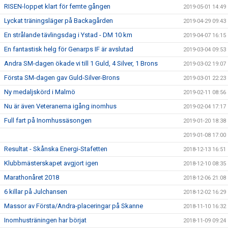
RISEN-loppet klart för femte gången
2019-05-01 14:49
Lyckat träningsläger på Backagården
2019-04-29 09:43
En strålande tävlingsdag i Ystad - DM 10 km
2019-04-07 16:15
En fantastisk helg för Genarps IF är avslutad
2019-03-04 09:53
Andra SM-dagen ökade vi till 1 Guld, 4 Silver, 1 Brons
2019-03-02 19:07
Första SM-dagen gav Guld-Silver-Brons
2019-03-01 22:23
Ny medaljskörd i Malmö
2019-02-11 08:56
Nu är även Veteranerna igång inomhus
2019-02-04 17:17
Full fart på Inomhussäsongen
2019-01-20 18:38
2019-01-08 17:00
Resultat - Skånska Energi-Stafetten
2018-12-13 16:51
Klubbmästerskapet avgjort igen
2018-12-10 08:35
Marathonåret 2018
2018-12-06 21:08
6 killar på Julchansen
2018-12-02 16:29
Massor av Första/Andra-placeringar på Skanne
2018-11-10 16:32
Inomhusträningen har börjat
2018-11-09 09:24