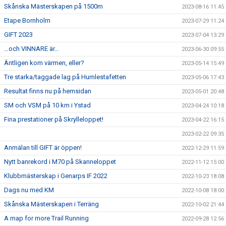
Skånska Mästerskapen på 1500m
2023-08-16 11:45
Etape Bornholm
2023-07-29 11:24
GIFT 2023
2023-07-04 13:29
…och VINNARE är…
2023-06-30 09:55
Äntligen kom värmen, eller?
2023-05-14 15:49
Tre starka/taggade lag på Humlestafetten
2023-05-06 17:43
Resultat finns nu på hemsidan
2023-05-01 20:48
SM och VSM på 10 km i Ystad
2023-04-24 10:18
Fina prestationer på Skrylleloppet!
2023-04-22 16:15
2023-02-22 09:35
Anmälan till GIFT är öppen!
2022-12-29 11:59
Nytt banrekord i M70 på Skanneloppet
2022-11-12 15:00
Klubbmästerskap i Genarps IF 2022
2022-10-23 18:08
Dags nu med KM
2022-10-08 18:00
Skånska Mästerskapen i Terräng
2022-10-02 21:44
A map for more Trail Running
2022-09-28 12:56