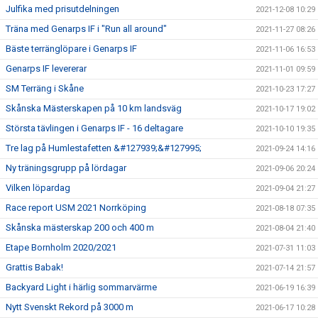
Julfika med prisutdelningen
2021-12-08 10:29
Träna med Genarps IF i "Run all around"
2021-11-27 08:26
Bäste terränglöpare i Genarps IF
2021-11-06 16:53
Genarps IF levererar
2021-11-01 09:59
SM Terräng i Skåne
2021-10-23 17:27
Skånska Mästerskapen på 10 km landsväg
2021-10-17 19:02
Största tävlingen i Genarps IF - 16 deltagare
2021-10-10 19:35
Tre lag på Humlestafetten &#127939;&#127995;
2021-09-24 14:16
Ny träningsgrupp på lördagar
2021-09-06 20:24
Vilken löpardag
2021-09-04 21:27
Race report USM 2021 Norrköping
2021-08-18 07:35
Skånska mästerskap 200 och 400 m
2021-08-04 21:40
Etape Bornholm 2020/2021
2021-07-31 11:03
Grattis Babak!
2021-07-14 21:57
Backyard Light i härlig sommarvärme
2021-06-19 16:39
Nytt Svenskt Rekord på 3000 m
2021-06-17 10:28