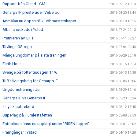
Rapport från Öland - GM
2016-09-12 10:13
Genarps IF presterade i Veberöd
2016-08-20 16:44
Anmälan nu öppen till klubbmästerskapet
2016-08-10 13:15
Albin chockade i Ystad
2016-07-24 20:13
Premiären av GIFT
2016-07-11 09:27
Tävling i ÖS-regn
2016-07-04 09:45
Många ungdomar på sista träningen.
2016-06-29 20:18
Earth Hour
2016-06-15 10:13
Sverige på fötter tisdagen 14/6
2016-06-13 14:38
Tuff tävlingshelg för Genarps IF
2016-06-06 10:06
Ungdomsträning i Juni
2016-05-29 10:16
Genarps IF vs Genarps IF
2016-05-23 08:24
4 nya klubbrekord
2016-05-12 16:45
Superlag på Humlestafetten
2016-05-08 09:53
Fotoalbum finns nu upplagt under "RISEN-loppet"
2016-05-01 20:02
Framgångar i Ystad
2016-04-10 17:20