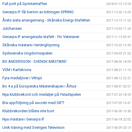
Full pott på Sprinterträffen
2018-01-15 13:59
Genarps IF får beröm av tidningen SPRING
2017-12-26 15:05
Årets sista arrangemang - Skånska Energi-Stafetten
2017-12-15 11:02
Julchansen
2017-12-03 11:24
Genarps IF arrangerade stafett - för Veteraner
2017-11-13 09:47
Skånska mästare i terränglöpning
2017-10-22 15:33
Sydsvenska Ungdomsspelen
2017-09-03 21:02
BO ANDERSSON - SVENSK MÄSTARE!
2017-08-26 18:09
VSM i Karlskrona
2017-08-21 11:10
Fyra medaljörer i Vittsjö
2017-08-12 22:27
Bo 4:a på Europeiska Mästerskapen i Århus
2017-08-07 20:57
Nya klubbrekord och medaljer på Ystadspelen
2017-07-23 18:29
Bra uppföljning på succén med GIFT
2017-07-09 10:47
Klubbrekorden blåste inte bort
2017-06-30 10:36
Nya mästare i Genarps IF
2017-06-18 22:02
Unik träning med Sveriges Television
2017-06-09 20:13