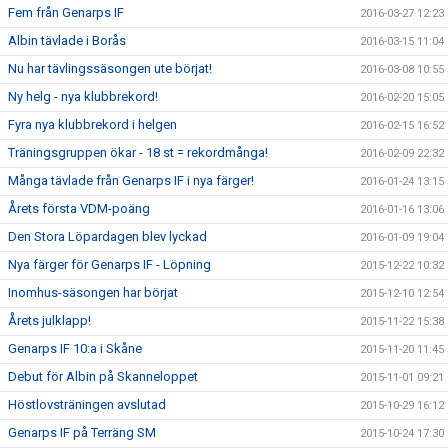
Fem från Genarps IF
2016-03-27 12:23
Albin tävlade i Borås
2016-03-15 11:04
Nu har tävlingssäsongen ute börjat!
2016-03-08 10:55
Ny helg - nya klubbrekord!
2016-02-20 15:05
Fyra nya klubbrekord i helgen
2016-02-15 16:52
Träningsgruppen ökar - 18 st = rekordmånga!
2016-02-09 22:32
Många tävlade från Genarps IF i nya färger!
2016-01-24 13:15
Årets första VDM-poäng
2016-01-16 13:06
Den Stora Löpardagen blev lyckad
2016-01-09 19:04
Nya färger för Genarps IF - Löpning
2015-12-22 10:32
Inomhus-säsongen har börjat
2015-12-10 12:54
Årets julklapp!
2015-11-22 15:38
Genarps IF 10:a i Skåne
2015-11-20 11:45
Debut för Albin på Skanneloppet
2015-11-01 09:21
Höstlovsträningen avslutad
2015-10-29 16:12
Genarps IF på Terräng SM
2015-10-24 17:30