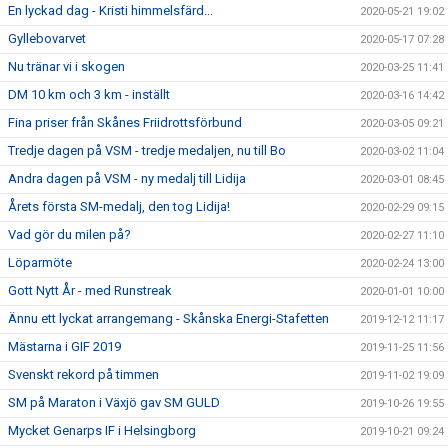
En lyckad dag - Kristi himmelsfärd...
2020-05-21 19:02
Gyllebovarvet
2020-05-17 07:28
Nu tränar vi i skogen
2020-03-25 11:41
DM 10 km och 3 km - inställt
2020-03-16 14:42
Fina priser från Skånes Friidrottsförbund
2020-03-05 09:21
Tredje dagen på VSM - tredje medaljen, nu till Bo
2020-03-02 11:04
Andra dagen på VSM - ny medalj till Lidija
2020-03-01 08:45
Årets första SM-medalj, den tog Lidija!
2020-02-29 09:15
Vad gör du milen på?
2020-02-27 11:10
Löparmöte
2020-02-24 13:00
Gott Nytt År - med Runstreak
2020-01-01 10:00
Ännu ett lyckat arrangemang - Skånska Energi-Stafetten
2019-12-12 11:17
Mästarna i GIF 2019
2019-11-25 11:56
Svenskt rekord på timmen
2019-11-02 19:09
SM på Maraton i Växjö gav SM GULD
2019-10-26 19:55
Mycket Genarps IF i Helsingborg
2019-10-21 09:24