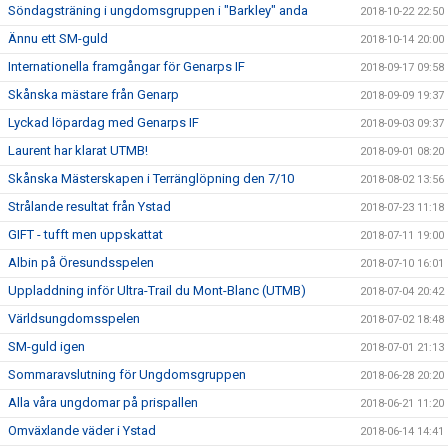
Söndagsträning i ungdomsgruppen i "Barkley" anda
2018-10-22 22:50
Ännu ett SM-guld
2018-10-14 20:00
Internationella framgångar för Genarps IF
2018-09-17 09:58
Skånska mästare från Genarp
2018-09-09 19:37
Lyckad löpardag med Genarps IF
2018-09-03 09:37
Laurent har klarat UTMB!
2018-09-01 08:20
Skånska Mästerskapen i Terränglöpning den 7/10
2018-08-02 13:56
Strålande resultat från Ystad
2018-07-23 11:18
GIFT - tufft men uppskattat
2018-07-11 19:00
Albin på Öresundsspelen
2018-07-10 16:01
Uppladdning inför Ultra-Trail du Mont-Blanc (UTMB)
2018-07-04 20:42
Världsungdomsspelen
2018-07-02 18:48
SM-guld igen
2018-07-01 21:13
Sommaravslutning för Ungdomsgruppen
2018-06-28 20:20
Alla våra ungdomar på prispallen
2018-06-21 11:20
Omväxlande väder i Ystad
2018-06-14 14:41