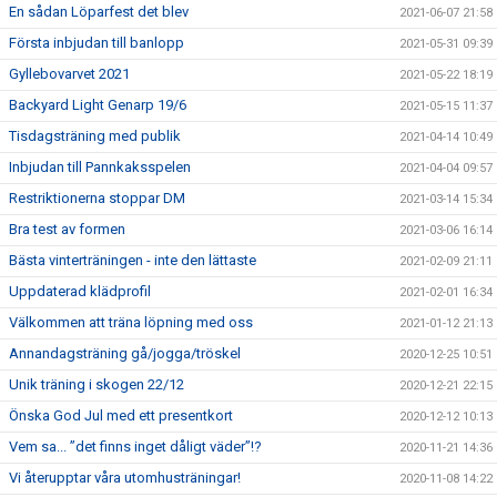
En sådan Löparfest det blev
2021-06-07 21:58
Första inbjudan till banlopp
2021-05-31 09:39
Gyllebovarvet 2021
2021-05-22 18:19
Backyard Light Genarp 19/6
2021-05-15 11:37
Tisdagsträning med publik
2021-04-14 10:49
Inbjudan till Pannkaksspelen
2021-04-04 09:57
Restriktionerna stoppar DM
2021-03-14 15:34
Bra test av formen
2021-03-06 16:14
Bästa vinterträningen - inte den lättaste
2021-02-09 21:11
Uppdaterad klädprofil
2021-02-01 16:34
Välkommen att träna löpning med oss
2021-01-12 21:13
Annandagsträning gå/jogga/tröskel
2020-12-25 10:51
Unik träning i skogen 22/12
2020-12-21 22:15
Önska God Jul med ett presentkort
2020-12-12 10:13
Vem sa... ”det finns inget dåligt väder”!?
2020-11-21 14:36
Vi återupptar våra utomhusträningar!
2020-11-08 14:22