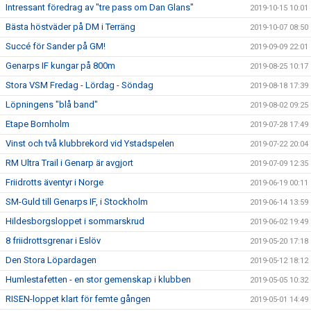
Intressant föredrag av "tre pass om Dan Glans"
2019-10-15 10:01
Bästa höstväder på DM i Terräng
2019-10-07 08:50
Succé för Sander på GM!
2019-09-09 22:01
Genarps IF kungar på 800m
2019-08-25 10:17
Stora VSM Fredag - Lördag - Söndag
2019-08-18 17:39
Löpningens "blå band"
2019-08-02 09:25
Etape Bornholm
2019-07-28 17:49
Vinst och två klubbrekord vid Ystadspelen
2019-07-22 20:04
RM Ultra Trail i Genarp är avgjort
2019-07-09 12:35
Friidrotts äventyr i Norge
2019-06-19 00:11
SM-Guld till Genarps IF, i Stockholm
2019-06-14 13:59
Hildesborgsloppet i sommarskrud
2019-06-02 19:49
8 friidrottsgrenar i Eslöv
2019-05-20 17:18
Den Stora Löpardagen
2019-05-12 18:12
Humlestafetten - en stor gemenskap i klubben
2019-05-05 10:32
RISEN-loppet klart för femte gången
2019-05-01 14:49