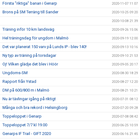
Första ”riktiga” banan i Genarp
2020-11-07 11:07
Brons på SM Terräng till Sander
2020-10-25 09:20
2020-10-08 21:39
Träning inför 10 km landsväg
2020-09-26 15:06
Hel träningsdag för ungdom i Malmö
2020-09-19 12:00
Det var planerat 150 varv på Lunds IP - blev 140!
2020-09-13 10:16
Ny typ av träning på torsdagar
2020-09-10 21:53
Oj! Vilken glädje det blev i Höör
2020-09-05 20:17
Ungdoms-SM
2020-08-30 18:29
Rapport från Ystad
2020-08-27 12:20
DM på 600/800 m i Malmö
2020-08-21 10:21
Nu är tävlingar igång på riktigt
2020-07-31 08:12
Många och bra rekord i Helsingborg
2020-07-20 09:28
Toppeloppet i Genarp
2020-07-08 08:42
Toppeloppet 7/7 kl 19.00
2020-06-25 10:59
Genarps IF Trail - GIFT 2020
2020-06-16 21:45