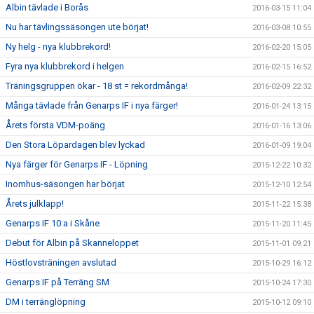
Albin tävlade i Borås
2016-03-15 11:04
Nu har tävlingssäsongen ute börjat!
2016-03-08 10:55
Ny helg - nya klubbrekord!
2016-02-20 15:05
Fyra nya klubbrekord i helgen
2016-02-15 16:52
Träningsgruppen ökar - 18 st = rekordmånga!
2016-02-09 22:32
Många tävlade från Genarps IF i nya färger!
2016-01-24 13:15
Årets första VDM-poäng
2016-01-16 13:06
Den Stora Löpardagen blev lyckad
2016-01-09 19:04
Nya färger för Genarps IF - Löpning
2015-12-22 10:32
Inomhus-säsongen har börjat
2015-12-10 12:54
Årets julklapp!
2015-11-22 15:38
Genarps IF 10:a i Skåne
2015-11-20 11:45
Debut för Albin på Skanneloppet
2015-11-01 09:21
Höstlovsträningen avslutad
2015-10-29 16:12
Genarps IF på Terräng SM
2015-10-24 17:30
DM i terränglöpning
2015-10-12 09:10