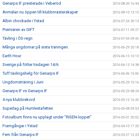
Genarps IF presterade i Veberöd
2016-08-20 16:44
Anmälan nu öppen till klubbmästerskapet
2016-08-10 13:15
Albin chockade i Ystad
2016-07-24 20:13
Premiären av GIFT
2016-07-11 09:27
Tävling i ÖS-regn
2016-07-04 09:45
Många ungdomar på sista träningen.
2016-06-29 20:18
Earth Hour
2016-06-15 10:13
Sverige på fötter tisdagen 14/6
2016-06-13 14:38
Tuff tävlingshelg för Genarps IF
2016-06-06 10:06
Ungdomsträning i Juni
2016-05-29 10:16
Genarps IF vs Genarps IF
2016-05-23 08:24
4 nya klubbrekord
2016-05-12 16:45
Superlag på Humlestafetten
2016-05-08 09:53
Fotoalbum finns nu upplagt under "RISEN-loppet"
2016-05-01 20:02
Framgångar i Ystad
2016-04-10 17:20
Fem från Genarps IF
2016-03-27 12:23