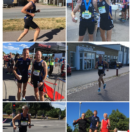
KONTAKT
LÄNKAR
INTERNA TÄVLINGAR
GIFT GENARPS IF TRAIL 2026
ANMÄLAN TILL LÖPGRUPPEN