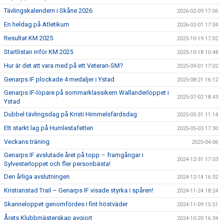
Tävlingskalendern i Skåne 2026
2026-02-09 17:06
En heldag på Atletikum
2026-02-01 17:04
Resultat KM 2025
2025-10-19 17:02
Startlistan inför KM 2025
2025-10-18 10:48
Hur är det att vara med på ett Veteran-SM?
2025-09-01 17:02
Genarps IF plockade 4 medaljer i Ystad
2025-08-21 16:12
Genarps IF-löpare på sommarklassikern Wallanderloppet i
2025-07-02 18:43
Ystad
Dubbel tävlingsdag på Kristi Himmelsfärdsdag
2025-05-31 11:14
Ett starkt lag på Humlestafetten
2025-05-03 17:30
Veckans träning
2025-04-06
Genarps IF avslutade året på topp – framgångar i
2024-12-31 17:03
Sylvesterloppet och fler personbästa!
Den årliga avslutningen
2024-12-14 16:32
Kristianstad Trail – Genarps IF visade styrka i spåren!
2024-11-24 18:24
Skanneloppet genomfördes i fint höstväder
2024-11-09 15:51
Årets Klubbmästerskap avgjort
2024-10-20 16:34