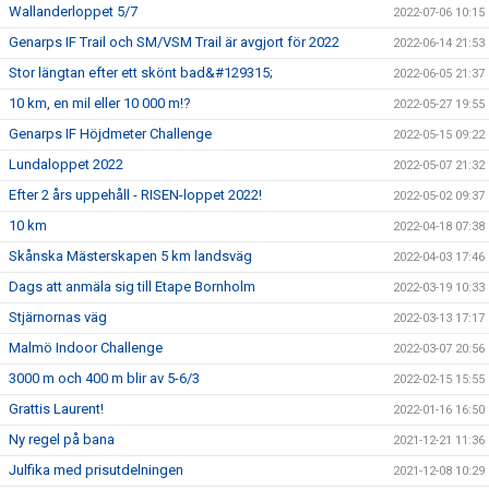
Wallanderloppet 5/7
2022-07-06 10:15
Genarps IF Trail och SM/VSM Trail är avgjort för 2022
2022-06-14 21:53
Stor längtan efter ett skönt bad&#129315;
2022-06-05 21:37
10 km, en mil eller 10 000 m!?
2022-05-27 19:55
Genarps IF Höjdmeter Challenge
2022-05-15 09:22
Lundaloppet 2022
2022-05-07 21:32
Efter 2 års uppehåll - RISEN-loppet 2022!
2022-05-02 09:37
10 km
2022-04-18 07:38
Skånska Mästerskapen 5 km landsväg
2022-04-03 17:46
Dags att anmäla sig till Etape Bornholm
2022-03-19 10:33
Stjärnornas väg
2022-03-13 17:17
Malmö Indoor Challenge
2022-03-07 20:56
3000 m och 400 m blir av 5-6/3
2022-02-15 15:55
Grattis Laurent!
2022-01-16 16:50
Ny regel på bana
2021-12-21 11:36
Julfika med prisutdelningen
2021-12-08 10:29