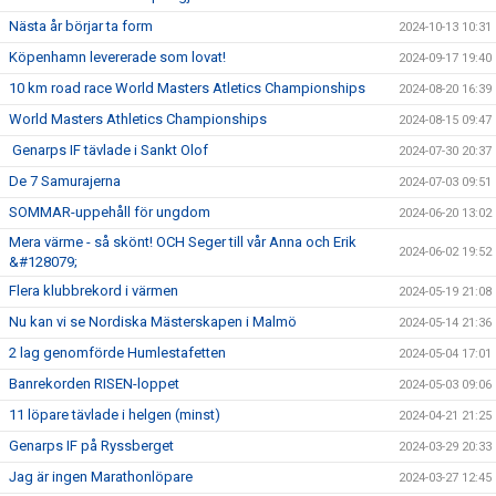
Nästa år börjar ta form
2024-10-13 10:31
Köpenhamn levererade som lovat!
2024-09-17 19:40
10 km road race World Masters Atletics Championships
2024-08-20 16:39
World Masters Athletics Championships
2024-08-15 09:47
Genarps IF tävlade i Sankt Olof
2024-07-30 20:37
De 7 Samurajerna
2024-07-03 09:51
SOMMAR-uppehåll för ungdom
2024-06-20 13:02
Mera värme - så skönt! OCH Seger till vår Anna och Erik
2024-06-02 19:52
&#128079;
Flera klubbrekord i värmen
2024-05-19 21:08
Nu kan vi se Nordiska Mästerskapen i Malmö
2024-05-14 21:36
2 lag genomförde Humlestafetten
2024-05-04 17:01
Banrekorden RISEN-loppet
2024-05-03 09:06
11 löpare tävlade i helgen (minst)
2024-04-21 21:25
Genarps IF på Ryssberget
2024-03-29 20:33
Jag är ingen Marathonlöpare
2024-03-27 12:45