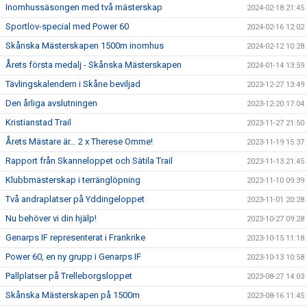
Inomhussäsongen med två mästerskap
2024-02-18 21:45
Sportlov-special med Power 60
2024-02-16 12:02
Skånska Mästerskapen 1500m inomhus
2024-02-12 10:28
Årets första medalj - Skånska Mästerskapen
2024-01-14 13:59
Tävlingskalendern i Skåne beviljad
2023-12-27 13:49
Den årliga avslutningen
2023-12-20 17:04
Kristianstad Trail
2023-11-27 21:50
Årets Mästare är… 2 x Therese Omme!
2023-11-19 15:37
Rapport från Skanneloppet och Sätila Trail
2023-11-13 21:45
Klubbmästerskap i terränglöpning
2023-11-10 09:39
Två andraplatser på Yddingeloppet
2023-11-01 20:28
Nu behöver vi din hjälp!
2023-10-27 09:28
Genarps IF representerat i Frankrike
2023-10-15 11:18
Power 60, en ny grupp i Genarps IF
2023-10-13 10:58
Pallplatser på Trelleborgsloppet
2023-08-27 14:03
Skånska Mästerskapen på 1500m
2023-08-16 11:45