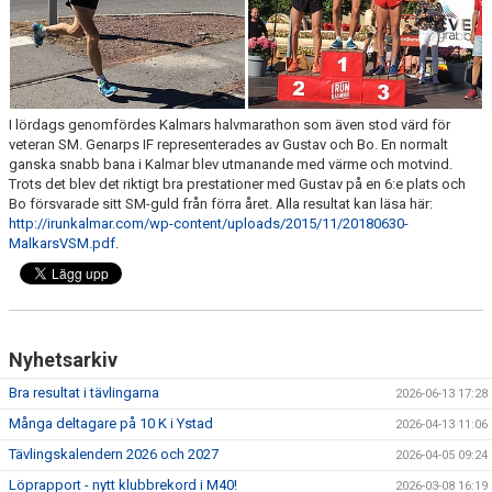
I lördags genomfördes Kalmars halvmarathon som även stod värd för
veteran SM. Genarps IF representerades av Gustav och Bo. En normalt
ganska snabb bana i Kalmar blev utmanande med värme och motvind.
Trots det blev det riktigt bra prestationer med Gustav på en 6:e plats och
Bo försvarade sitt SM-guld från förra året. Alla resultat kan läsa här:
http://irunkalmar.com/wp-content/uploads/2015/11/20180630-
MalkarsVSM.pdf
.
Nyhetsarkiv
Bra resultat i tävlingarna
2026-06-13 17:28
Många deltagare på 10 K i Ystad
2026-04-13 11:06
Tävlingskalendern 2026 och 2027
2026-04-05 09:24
Löprapport - nytt klubbrekord i M40!
2026-03-08 16:19