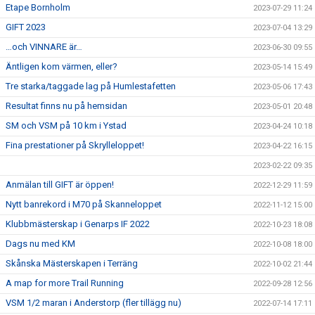
Etape Bornholm
2023-07-29 11:24
GIFT 2023
2023-07-04 13:29
…och VINNARE är…
2023-06-30 09:55
Äntligen kom värmen, eller?
2023-05-14 15:49
Tre starka/taggade lag på Humlestafetten
2023-05-06 17:43
Resultat finns nu på hemsidan
2023-05-01 20:48
SM och VSM på 10 km i Ystad
2023-04-24 10:18
Fina prestationer på Skrylleloppet!
2023-04-22 16:15
2023-02-22 09:35
Anmälan till GIFT är öppen!
2022-12-29 11:59
Nytt banrekord i M70 på Skanneloppet
2022-11-12 15:00
Klubbmästerskap i Genarps IF 2022
2022-10-23 18:08
Dags nu med KM
2022-10-08 18:00
Skånska Mästerskapen i Terräng
2022-10-02 21:44
A map for more Trail Running
2022-09-28 12:56
VSM 1/2 maran i Anderstorp (fler tillägg nu)
2022-07-14 17:11