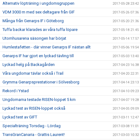
Alternativ löpträning i ungdomsgruppen
2017-05-28 23:42
VDM 3000 m med sex deltagare från GIF
2017-05-26 07:36
Många från Genarps IF i Göteborg
2017-05-20 21:36
Tuffa backar klarades av våra tuffa löpare
2017-05-18 21:45
Utomhusarena säsongen har börjat
2017-05-14 17:57
Humlestafetten - där vinner Genarps IF nästan allt
2017-05-06 19:54
Genarps IF har gjort en lyckad tävling till
2017-05-03 13:40
Lyckad helg på Backagården
2017-04-23 16:38
Våra ungdomar tävlar också i Trail
2017-04-20 22:31
Grymma Genarpsprestationer i Sölvesborg
2017-04-14 23:13
Rekord i Ystad
2017-04-10 09:23
Ungdomarna testade RISEN-loppet 5 km
2017-04-07 19:28
Lyckad test av RISEN-loppet också
2017-04-05 09:09
Lyckad test av GIFT
2017-03-11 12:47
Specialträning Torsdag - Lördag
2017-03-08 11:01
TransGranCanaria - Grattis Laurent!
2017-03-03 10:32