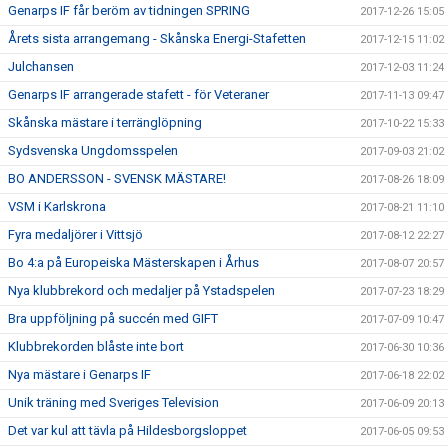
Genarps IF får beröm av tidningen SPRING
2017-12-26 15:05
Årets sista arrangemang - Skånska Energi-Stafetten
2017-12-15 11:02
Julchansen
2017-12-03 11:24
Genarps IF arrangerade stafett - för Veteraner
2017-11-13 09:47
Skånska mästare i terränglöpning
2017-10-22 15:33
Sydsvenska Ungdomsspelen
2017-09-03 21:02
BO ANDERSSON - SVENSK MÄSTARE!
2017-08-26 18:09
VSM i Karlskrona
2017-08-21 11:10
Fyra medaljörer i Vittsjö
2017-08-12 22:27
Bo 4:a på Europeiska Mästerskapen i Århus
2017-08-07 20:57
Nya klubbrekord och medaljer på Ystadspelen
2017-07-23 18:29
Bra uppföljning på succén med GIFT
2017-07-09 10:47
Klubbrekorden blåste inte bort
2017-06-30 10:36
Nya mästare i Genarps IF
2017-06-18 22:02
Unik träning med Sveriges Television
2017-06-09 20:13
Det var kul att tävla på Hildesborgsloppet
2017-06-05 09:53