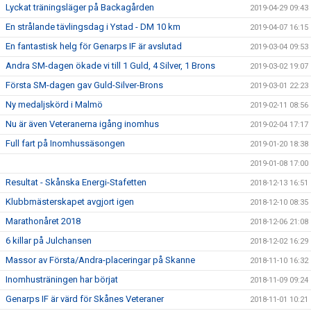
Lyckat träningsläger på Backagården
2019-04-29 09:43
En strålande tävlingsdag i Ystad - DM 10 km
2019-04-07 16:15
En fantastisk helg för Genarps IF är avslutad
2019-03-04 09:53
Andra SM-dagen ökade vi till 1 Guld, 4 Silver, 1 Brons
2019-03-02 19:07
Första SM-dagen gav Guld-Silver-Brons
2019-03-01 22:23
Ny medaljskörd i Malmö
2019-02-11 08:56
Nu är även Veteranerna igång inomhus
2019-02-04 17:17
Full fart på Inomhussäsongen
2019-01-20 18:38
2019-01-08 17:00
Resultat - Skånska Energi-Stafetten
2018-12-13 16:51
Klubbmästerskapet avgjort igen
2018-12-10 08:35
Marathonåret 2018
2018-12-06 21:08
6 killar på Julchansen
2018-12-02 16:29
Massor av Första/Andra-placeringar på Skanne
2018-11-10 16:32
Inomhusträningen har börjat
2018-11-09 09:24
Genarps IF är värd för Skånes Veteraner
2018-11-01 10:21