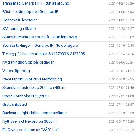
Träna med Genarps IF i "Run all around"
2021-11-27 08:26
Bäste terränglöpare i Genarps IF
2021-11-06 16:53
Genarps IF levererar
2021-11-01 09:59
SM Terräng i Skåne
2021-10-23 17:27
Skånska Mästerskapen på 10 km landsväg
2021-10-17 19:02
Största tävlingen i Genarps IF - 16 deltagare
2021-10-10 19:35
Tre lag på Humlestafetten &#127939;&#127995;
2021-09-24 14:16
Ny träningsgrupp på lördagar
2021-09-06 20:24
Vilken löpardag
2021-09-04 21:27
Race report USM 2021 Norrköping
2021-08-18 07:35
Skånska mästerskap 200 och 400 m
2021-08-04 21:40
Etape Bornholm 2020/2021
2021-07-31 11:03
Grattis Babak!
2021-07-14 21:57
Backyard Light i härlig sommarvärme
2021-06-19 16:39
Nytt Svenskt Rekord på 3000 m
2021-06-17 10:28
En Grym prestation av ”VÅR” Leif
2021-06-11 09:12