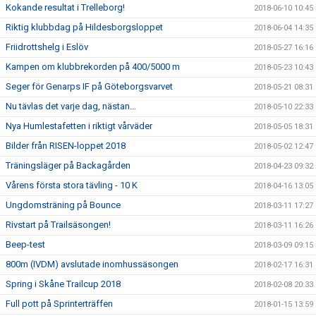
Kokande resultat i Trelleborg!
2018-06-10 10:45
Riktig klubbdag på Hildesborgsloppet
2018-06-04 14:35
Friidrottshelg i Eslöv
2018-05-27 16:16
Kampen om klubbrekorden på 400/5000 m
2018-05-23 10:43
Seger för Genarps IF på Göteborgsvarvet
2018-05-21 08:31
Nu tävlas det varje dag, nästan...
2018-05-10 22:33
Nya Humlestafetten i riktigt vårväder
2018-05-05 18:31
Bilder från RISEN-loppet 2018
2018-05-02 12:47
Träningsläger på Backagården
2018-04-23 09:32
Vårens första stora tävling - 10 K
2018-04-16 13:05
Ungdomsträning på Bounce
2018-03-11 17:27
Rivstart på Trailsäsongen!
2018-03-11 16:26
Beep-test
2018-03-09 09:15
800m (IVDM) avslutade inomhussäsongen
2018-02-17 16:31
Spring i Skåne Trailcup 2018
2018-02-08 20:33
Full pott på Sprinterträffen
2018-01-15 13:59