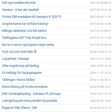
Det nya medlemskortet
2017-02-28 08:52
Genarp - vi har ett resultat!
2017-02-14 21:24
Första SM-medaljen till Genarps IF (2017)
2017-02-06 11:01
Ungdomarna har tuffast träning!
2017-02-02 10:40
Många veteraner och EN senior.
2017-01-22 09:41
Tävlingarna 2017 har börjat bra.
2017-01-15 11:03
Nu tar vi emot nya löpare varje vecka
2017-01-09 09:03
God Jul och Gott Nytt År
2016-12-23 17:13
Löparfest i Genarp
2016-12-15 10:54
Våra ungdomar på tävling
2016-12-07 16:10
En heldag för löpargruppen
2016-11-27 14:22
Tävlingar i Norra Skåne
2016-11-06 09:21
Extra träning på höstlovsveckan
2016-10-28 12:27
DM i terränglöpning - Genarps IF på topp
2016-10-11 13:14
Lidingöloppet med perfekt löparväder
2016-09-25 16:37
Rapport från Öland - GM
2016-09-12 10:13