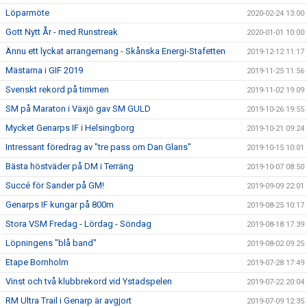
Löparmöte
2020-02-24 13:00
Gott Nytt År - med Runstreak
2020-01-01 10:00
Ännu ett lyckat arrangemang - Skånska Energi-Stafetten
2019-12-12 11:17
Mästarna i GIF 2019
2019-11-25 11:56
Svenskt rekord på timmen
2019-11-02 19:09
SM på Maraton i Växjö gav SM GULD
2019-10-26 19:55
Mycket Genarps IF i Helsingborg
2019-10-21 09:24
Intressant föredrag av "tre pass om Dan Glans"
2019-10-15 10:01
Bästa höstväder på DM i Terräng
2019-10-07 08:50
Succé för Sander på GM!
2019-09-09 22:01
Genarps IF kungar på 800m
2019-08-25 10:17
Stora VSM Fredag - Lördag - Söndag
2019-08-18 17:39
Löpningens "blå band"
2019-08-02 09:25
Etape Bornholm
2019-07-28 17:49
Vinst och två klubbrekord vid Ystadspelen
2019-07-22 20:04
RM Ultra Trail i Genarp är avgjort
2019-07-09 12:35