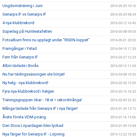
Ungdomsträning i Juni
2016-05-29 10:16
Genarps IF vs Genarps IF
2016-05-23 08:24
4 nya klubbrekord
2016-05-12 16:45
Superlag på Humlestafetten
2016-05-08 09:53
Fotoalbum finns nu upplagt under "RISEN-loppet"
2016-05-01 20:02
Framgångar i Ystad
2016-04-10 17:20
Fem från Genarps IF
2016-03-27 12:23
Albin tävlade i Borås
2016-03-15 11:04
Nu har tävlingssäsongen ute börjat!
2016-03-08 10:55
Ny helg - nya klubbrekord!
2016-02-20 15:05
Fyra nya klubbrekord i helgen
2016-02-15 16:52
Träningsgruppen ökar - 18 st = rekordmånga!
2016-02-09 22:32
Många tävlade från Genarps IF i nya färger!
2016-01-24 13:15
Årets första VDM-poäng
2016-01-16 13:06
Den Stora Löpardagen blev lyckad
2016-01-09 19:04
Nya färger för Genarps IF - Löpning
2015-12-22 10:32