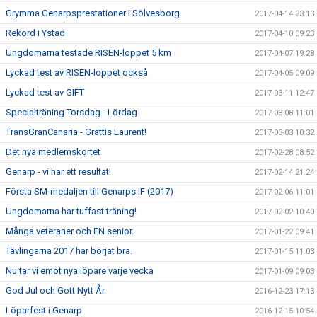
Grymma Genarpsprestationer i Sölvesborg
2017-04-14 23:13
Rekord i Ystad
2017-04-10 09:23
Ungdomarna testade RISEN-loppet 5 km
2017-04-07 19:28
Lyckad test av RISEN-loppet också
2017-04-05 09:09
Lyckad test av GIFT
2017-03-11 12:47
Specialträning Torsdag - Lördag
2017-03-08 11:01
TransGranCanaria - Grattis Laurent!
2017-03-03 10:32
Det nya medlemskortet
2017-02-28 08:52
Genarp - vi har ett resultat!
2017-02-14 21:24
Första SM-medaljen till Genarps IF (2017)
2017-02-06 11:01
Ungdomarna har tuffast träning!
2017-02-02 10:40
Många veteraner och EN senior.
2017-01-22 09:41
Tävlingarna 2017 har börjat bra.
2017-01-15 11:03
Nu tar vi emot nya löpare varje vecka
2017-01-09 09:03
God Jul och Gott Nytt År
2016-12-23 17:13
Löparfest i Genarp
2016-12-15 10:54