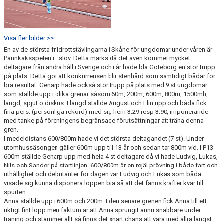
Visa fler bilder >>
En av de största friidrottstävlingarna i Skåne för ungdomar under våren är
Pannkaksspelen i Eslöv. Detta märks då det även kommer mycket
deltagare från andra håll i Sverige och i år hade bla Göteborg en stor trupp
på plats. Detta gör att konkurrensen blir stenhård som samtidigt bådar för
bra resultat. Genarp hade också stor trupp på plats med 9 st ungdomar
som ställde upp i olika grenar såsom 60m, 200m, 600m, 800m, 1500mh,
längd, spjut o diskus. I längd ställde August och Elin upp och båda fick
fina pers. (personliga rekord) med sig hem 3.29 resp 3.90, imponerande
med tanke på föreningens begränsade förutsättningar att träna denna
gren.
I medeldistans 600/800m hade vi det största deltagandet (7 st). Under
utomhussäsongen gäller 600m upp till 13 år och sedan tar 800m vid. I P13
600m ställde Genarp upp med hela 4 st deltagare då vi hade Ludvig, Lukas,
Nils och Sander på startlinjen. 600/800m är en rejäl prövning i både fart och
uthållighet och debutanter för dagen var Ludvig och Lukas som båda
visade sig kunna disponera loppen bra så att det fanns krafter kvar till
spurten.
Anna ställde upp i 600m och 200m. I den senare grenen fick Anna till ett
riktigt fint lopp men faktum är att Anna sprungit ännu snabbare under
träning och stämmer allt så finns det snart chans att vara med allra längst