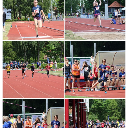
KONTAKT
LÄNKAR
INTERNA TÄVLINGAR
GIFT GENARPS IF TRAIL 2026
ANMÄLAN TILL LÖPGRUPPEN