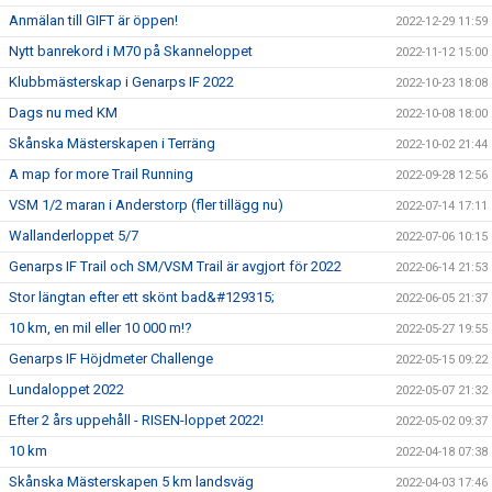
Anmälan till GIFT är öppen!
2022-12-29 11:59
Nytt banrekord i M70 på Skanneloppet
2022-11-12 15:00
Klubbmästerskap i Genarps IF 2022
2022-10-23 18:08
Dags nu med KM
2022-10-08 18:00
Skånska Mästerskapen i Terräng
2022-10-02 21:44
A map for more Trail Running
2022-09-28 12:56
VSM 1/2 maran i Anderstorp (fler tillägg nu)
2022-07-14 17:11
Wallanderloppet 5/7
2022-07-06 10:15
Genarps IF Trail och SM/VSM Trail är avgjort för 2022
2022-06-14 21:53
Stor längtan efter ett skönt bad&#129315;
2022-06-05 21:37
10 km, en mil eller 10 000 m!?
2022-05-27 19:55
Genarps IF Höjdmeter Challenge
2022-05-15 09:22
Lundaloppet 2022
2022-05-07 21:32
Efter 2 års uppehåll - RISEN-loppet 2022!
2022-05-02 09:37
10 km
2022-04-18 07:38
Skånska Mästerskapen 5 km landsväg
2022-04-03 17:46