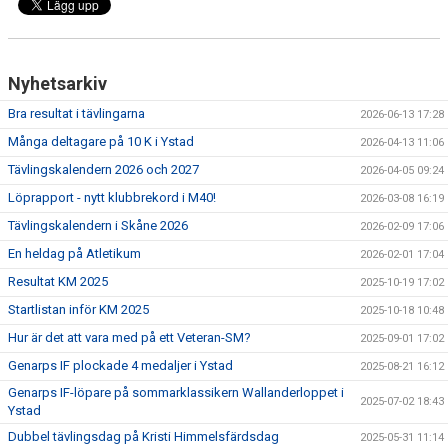
Nyhetsarkiv
Bra resultat i tävlingarna
2026-06-13 17:28
Många deltagare på 10 K i Ystad
2026-04-13 11:06
Tävlingskalendern 2026 och 2027
2026-04-05 09:24
Löprapport - nytt klubbrekord i M40!
2026-03-08 16:19
Tävlingskalendern i Skåne 2026
2026-02-09 17:06
En heldag på Atletikum
2026-02-01 17:04
Resultat KM 2025
2025-10-19 17:02
Startlistan inför KM 2025
2025-10-18 10:48
Hur är det att vara med på ett Veteran-SM?
2025-09-01 17:02
Genarps IF plockade 4 medaljer i Ystad
2025-08-21 16:12
Genarps IF-löpare på sommarklassikern Wallanderloppet i
2025-07-02 18:43
Ystad
Dubbel tävlingsdag på Kristi Himmelsfärdsdag
2025-05-31 11:14