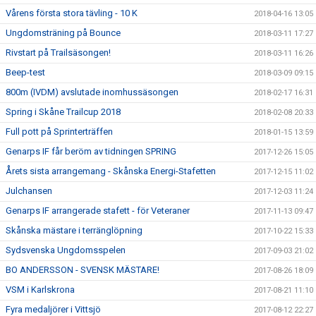
Vårens första stora tävling - 10 K
2018-04-16 13:05
Ungdomsträning på Bounce
2018-03-11 17:27
Rivstart på Trailsäsongen!
2018-03-11 16:26
Beep-test
2018-03-09 09:15
800m (IVDM) avslutade inomhussäsongen
2018-02-17 16:31
Spring i Skåne Trailcup 2018
2018-02-08 20:33
Full pott på Sprinterträffen
2018-01-15 13:59
Genarps IF får beröm av tidningen SPRING
2017-12-26 15:05
Årets sista arrangemang - Skånska Energi-Stafetten
2017-12-15 11:02
Julchansen
2017-12-03 11:24
Genarps IF arrangerade stafett - för Veteraner
2017-11-13 09:47
Skånska mästare i terränglöpning
2017-10-22 15:33
Sydsvenska Ungdomsspelen
2017-09-03 21:02
BO ANDERSSON - SVENSK MÄSTARE!
2017-08-26 18:09
VSM i Karlskrona
2017-08-21 11:10
Fyra medaljörer i Vittsjö
2017-08-12 22:27