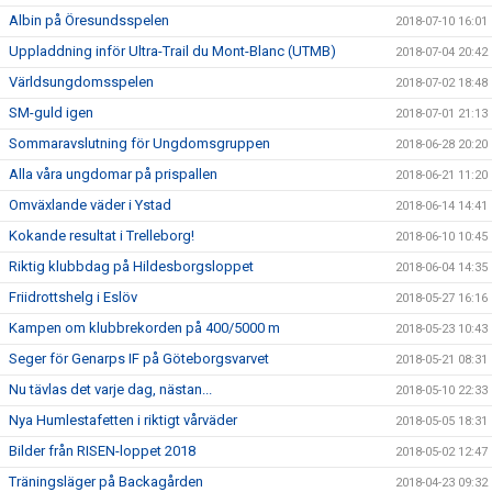
Albin på Öresundsspelen
2018-07-10 16:01
Uppladdning inför Ultra-Trail du Mont-Blanc (UTMB)
2018-07-04 20:42
Världsungdomsspelen
2018-07-02 18:48
SM-guld igen
2018-07-01 21:13
Sommaravslutning för Ungdomsgruppen
2018-06-28 20:20
Alla våra ungdomar på prispallen
2018-06-21 11:20
Omväxlande väder i Ystad
2018-06-14 14:41
Kokande resultat i Trelleborg!
2018-06-10 10:45
Riktig klubbdag på Hildesborgsloppet
2018-06-04 14:35
Friidrottshelg i Eslöv
2018-05-27 16:16
Kampen om klubbrekorden på 400/5000 m
2018-05-23 10:43
Seger för Genarps IF på Göteborgsvarvet
2018-05-21 08:31
Nu tävlas det varje dag, nästan...
2018-05-10 22:33
Nya Humlestafetten i riktigt vårväder
2018-05-05 18:31
Bilder från RISEN-loppet 2018
2018-05-02 12:47
Träningsläger på Backagården
2018-04-23 09:32