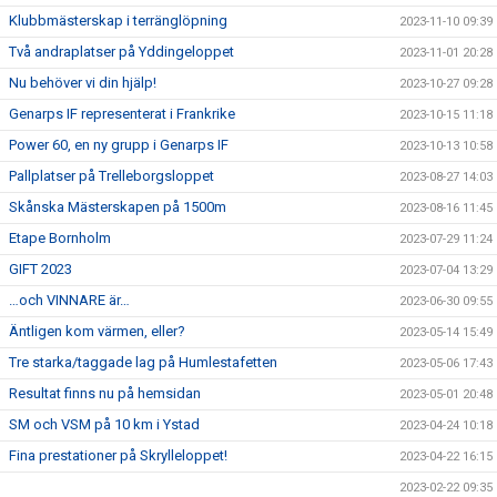
Klubbmästerskap i terränglöpning
2023-11-10 09:39
Två andraplatser på Yddingeloppet
2023-11-01 20:28
Nu behöver vi din hjälp!
2023-10-27 09:28
Genarps IF representerat i Frankrike
2023-10-15 11:18
Power 60, en ny grupp i Genarps IF
2023-10-13 10:58
Pallplatser på Trelleborgsloppet
2023-08-27 14:03
Skånska Mästerskapen på 1500m
2023-08-16 11:45
Etape Bornholm
2023-07-29 11:24
GIFT 2023
2023-07-04 13:29
…och VINNARE är…
2023-06-30 09:55
Äntligen kom värmen, eller?
2023-05-14 15:49
Tre starka/taggade lag på Humlestafetten
2023-05-06 17:43
Resultat finns nu på hemsidan
2023-05-01 20:48
SM och VSM på 10 km i Ystad
2023-04-24 10:18
Fina prestationer på Skrylleloppet!
2023-04-22 16:15
2023-02-22 09:35