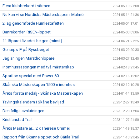
Flera klubbrekord i värmen
2024-05-19 21:08
Nu kan vi se Nordiska Mästerskapen i Malmö
2024-05-14 21:36
2 lag genomförde Humlestafetten
2024-05-04 17:01
Banrekorden RISEN-loppet
2024-05-03 09:06
11 löpare tävlade i helgen (minst)
2024-04-21 21:25
Genarps IF på Ryssberget
2024-03-29 20:33
Jag är ingen Marathonlöpare
2024-03-27 12:45
Inomhussäsongen med två mästerskap
2024-02-18 21:45
Sportlov-special med Power 60
2024-02-16 12:02
Skånska Mästerskapen 1500m inomhus
2024-02-12 10:28
Årets första medalj - Skånska Mästerskapen
2024-01-14 13:59
Tävlingskalendern i Skåne beviljad
2023-12-27 13:49
Den årliga avslutningen
2023-12-20 17:04
Kristianstad Trail
2023-11-27 21:50
Årets Mästare är… 2 x Therese Omme!
2023-11-19 15:37
Rapport från Skanneloppet och Sätila Trail
2023-11-13 21:45