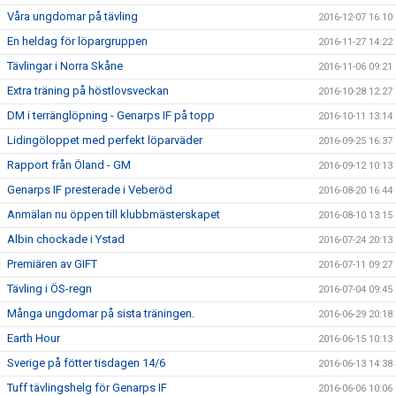
Våra ungdomar på tävling
2016-12-07 16:10
En heldag för löpargruppen
2016-11-27 14:22
Tävlingar i Norra Skåne
2016-11-06 09:21
Extra träning på höstlovsveckan
2016-10-28 12:27
DM i terränglöpning - Genarps IF på topp
2016-10-11 13:14
Lidingöloppet med perfekt löparväder
2016-09-25 16:37
Rapport från Öland - GM
2016-09-12 10:13
Genarps IF presterade i Veberöd
2016-08-20 16:44
Anmälan nu öppen till klubbmästerskapet
2016-08-10 13:15
Albin chockade i Ystad
2016-07-24 20:13
Premiären av GIFT
2016-07-11 09:27
Tävling i ÖS-regn
2016-07-04 09:45
Många ungdomar på sista träningen.
2016-06-29 20:18
Earth Hour
2016-06-15 10:13
Sverige på fötter tisdagen 14/6
2016-06-13 14:38
Tuff tävlingshelg för Genarps IF
2016-06-06 10:06