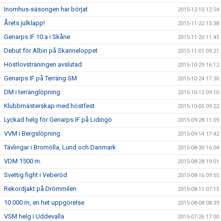
Inomhus-säsongen har börjat
2015-12-10 12:54
Årets julklapp!
2015-11-22 15:38
Genarps IF 10:a i Skåne
2015-11-20 11:45
Debut för Albin på Skanneloppet
2015-11-01 09:21
Höstlovsträningen avslutad
2015-10-29 16:12
Genarps IF på Terräng SM
2015-10-24 17:30
DM i terränglöpning
2015-10-12 09:10
Klubbmästerskap med höstfest
2015-10-05 09:22
Lyckad helg för Genarps IF på Lidingö
2015-09-28 11:09
VVM i Bergslöpning
2015-09-14 17:42
Tävlingar i Bromölla, Lund och Danmark
2015-08-30 16:04
VDM 1500 m.
2015-08-28 19:01
Svettig fight i Veberöd
2015-08-16 09:55
Rekordjakt på Drömmilen
2015-08-11 07:15
10 000 m, en het uppgörelse
2015-08-08 08:39
VSM helg i Uddevalla
2015-07-26 17:00