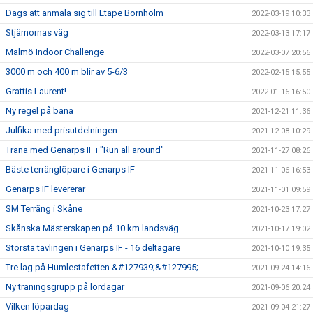
Dags att anmäla sig till Etape Bornholm
2022-03-19 10:33
Stjärnornas väg
2022-03-13 17:17
Malmö Indoor Challenge
2022-03-07 20:56
3000 m och 400 m blir av 5-6/3
2022-02-15 15:55
Grattis Laurent!
2022-01-16 16:50
Ny regel på bana
2021-12-21 11:36
Julfika med prisutdelningen
2021-12-08 10:29
Träna med Genarps IF i "Run all around"
2021-11-27 08:26
Bäste terränglöpare i Genarps IF
2021-11-06 16:53
Genarps IF levererar
2021-11-01 09:59
SM Terräng i Skåne
2021-10-23 17:27
Skånska Mästerskapen på 10 km landsväg
2021-10-17 19:02
Största tävlingen i Genarps IF - 16 deltagare
2021-10-10 19:35
Tre lag på Humlestafetten &#127939;&#127995;
2021-09-24 14:16
Ny träningsgrupp på lördagar
2021-09-06 20:24
Vilken löpardag
2021-09-04 21:27