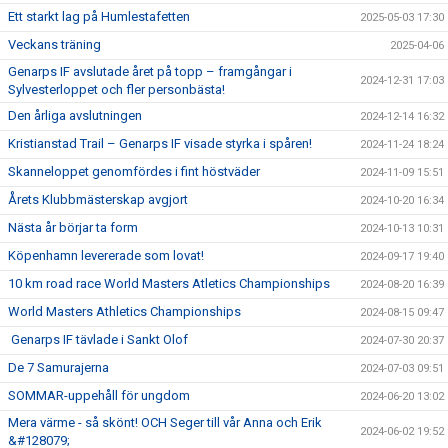
Ett starkt lag på Humlestafetten
2025-05-03 17:30
Veckans träning
2025-04-06
Genarps IF avslutade året på topp – framgångar i
2024-12-31 17:03
Sylvesterloppet och fler personbästa!
Den årliga avslutningen
2024-12-14 16:32
Kristianstad Trail – Genarps IF visade styrka i spåren!
2024-11-24 18:24
Skanneloppet genomfördes i fint höstväder
2024-11-09 15:51
Årets Klubbmästerskap avgjort
2024-10-20 16:34
Nästa år börjar ta form
2024-10-13 10:31
Köpenhamn levererade som lovat!
2024-09-17 19:40
10 km road race World Masters Atletics Championships
2024-08-20 16:39
World Masters Athletics Championships
2024-08-15 09:47
Genarps IF tävlade i Sankt Olof
2024-07-30 20:37
De 7 Samurajerna
2024-07-03 09:51
SOMMAR-uppehåll för ungdom
2024-06-20 13:02
Mera värme - så skönt! OCH Seger till vår Anna och Erik
2024-06-02 19:52
&#128079;