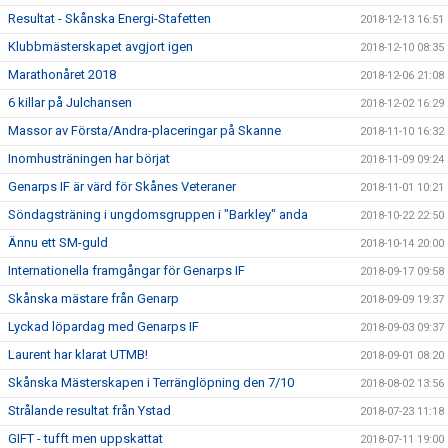
Resultat - Skånska Energi-Stafetten
2018-12-13 16:51
Klubbmästerskapet avgjort igen
2018-12-10 08:35
Marathonåret 2018
2018-12-06 21:08
6 killar på Julchansen
2018-12-02 16:29
Massor av Första/Andra-placeringar på Skanne
2018-11-10 16:32
Inomhusträningen har börjat
2018-11-09 09:24
Genarps IF är värd för Skånes Veteraner
2018-11-01 10:21
Söndagsträning i ungdomsgruppen i "Barkley" anda
2018-10-22 22:50
Ännu ett SM-guld
2018-10-14 20:00
Internationella framgångar för Genarps IF
2018-09-17 09:58
Skånska mästare från Genarp
2018-09-09 19:37
Lyckad löpardag med Genarps IF
2018-09-03 09:37
Laurent har klarat UTMB!
2018-09-01 08:20
Skånska Mästerskapen i Terränglöpning den 7/10
2018-08-02 13:56
Strålande resultat från Ystad
2018-07-23 11:18
GIFT - tufft men uppskattat
2018-07-11 19:00