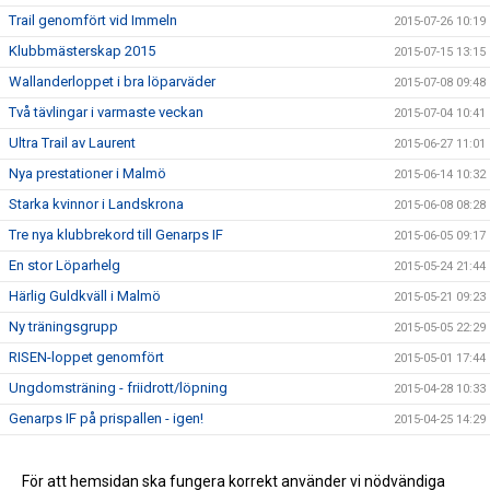
Trail genomfört vid Immeln
2015-07-26 10:19
Klubbmästerskap 2015
2015-07-15 13:15
Wallanderloppet i bra löparväder
2015-07-08 09:48
Två tävlingar i varmaste veckan
2015-07-04 10:41
Ultra Trail av Laurent
2015-06-27 11:01
Nya prestationer i Malmö
2015-06-14 10:32
Starka kvinnor i Landskrona
2015-06-08 08:28
Tre nya klubbrekord till Genarps IF
2015-06-05 09:17
En stor Löparhelg
2015-05-24 21:44
Härlig Guldkväll i Malmö
2015-05-21 09:23
Ny träningsgrupp
2015-05-05 22:29
RISEN-loppet genomfört
2015-05-01 17:44
Ungdomsträning - friidrott/löpning
2015-04-28 10:33
Genarps IF på prispallen - igen!
2015-04-25 14:29
Testlopp i kväll
2015-04-23 14:39
Det haglade i Ystad!
För att hemsidan ska fungera korrekt använder vi nödvändiga
2015-04-12 15:54