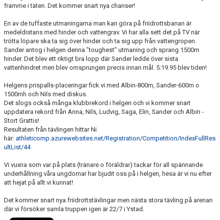
framme i täten. Det kommer snart nya chanser!
En av de tuffaste utmaningarna man kan göra på friidrottsbanan är
medeldistans med hinder och vattengrav. Vi har alla sett det på TV när
trötta löpare ska ta sig över hinder och ta sig upp från vattengropen.
Sander antog i helgen denna "toughest" utmaning och sprang 1500m
hinder. Det blev ett riktigt bra lopp där Sander ledde över sista
vattenhindret men blev omsprungen precis innan mål. 5:19.95 blev tiden!
Helgens prispalls-placeringar fick vi med Albin-800m, Sander-600m o
1500mh och Nils med diskus.
Det slogs också många klubbrekord i helgen och vi kommer snart
uppdatera rekord från Anna, Nils, Ludvig, Saga, Elin, Sander och Albin -
Stort Grattis!
Resultaten från tävlingen hittar Ni
här:
athleticomp.azurewebsites.net/Registration/Competition/IndexFullRes
ultList/44
Vi vuxna som var på plats (tränare o föräldrar) tackar för all spännande
underhållning våra ungdomar har bjudit oss på i helgen, hesa är vi nu efter
att hejat på allt vi kunnat!
Det kommer snart nya friidrottstävlingar men nästa stora tävling på arenan
där vi försöker samla truppen igen är 22/7 i Ystad.