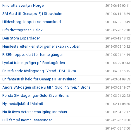
Friidrotts äventyr i Norge
2019-06-19 00:11
SM-Guld till Genarps IF, i Stockholm
2019-06-14 13:59
Hildesborgsloppet i sommarskrud
2019-06-02 19:49
8 friidrottsgrenar i Eslöv
2019-05-20 17:18
Den Stora Löpardagen
2019-05-12 18:12
Humlestafetten - en stor gemenskap i klubben
2019-05-05 10:32
RISEN-loppet klart för femte gången
2019-05-01 14:49
Lyckat träningsläger på Backagården
2019-04-29 09:43
En strålande tävlingsdag i Ystad - DM 10 km
2019-04-07 16:15
En fantastisk helg för Genarps IF är avslutad
2019-03-04 09:53
Andra SM-dagen ökade vi till 1 Guld, 4 Silver, 1 Brons
2019-03-02 19:07
Första SM-dagen gav Guld-Silver-Brons
2019-03-01 22:23
Ny medaljskörd i Malmö
2019-02-11 08:56
Nu är även Veteranerna igång inomhus
2019-02-04 17:17
Full fart på Inomhussäsongen
2019-01-20 18:38
2019-01-08 17:00