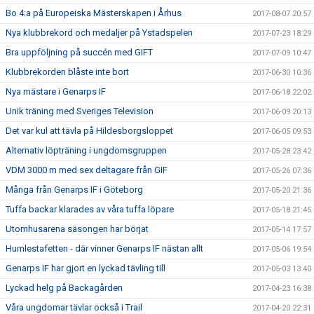
Bo 4:a på Europeiska Mästerskapen i Århus
2017-08-07 20:57
Nya klubbrekord och medaljer på Ystadspelen
2017-07-23 18:29
Bra uppföljning på succén med GIFT
2017-07-09 10:47
Klubbrekorden blåste inte bort
2017-06-30 10:36
Nya mästare i Genarps IF
2017-06-18 22:02
Unik träning med Sveriges Television
2017-06-09 20:13
Det var kul att tävla på Hildesborgsloppet
2017-06-05 09:53
Alternativ löpträning i ungdomsgruppen
2017-05-28 23:42
VDM 3000 m med sex deltagare från GIF
2017-05-26 07:36
Många från Genarps IF i Göteborg
2017-05-20 21:36
Tuffa backar klarades av våra tuffa löpare
2017-05-18 21:45
Utomhusarena säsongen har börjat
2017-05-14 17:57
Humlestafetten - där vinner Genarps IF nästan allt
2017-05-06 19:54
Genarps IF har gjort en lyckad tävling till
2017-05-03 13:40
Lyckad helg på Backagården
2017-04-23 16:38
Våra ungdomar tävlar också i Trail
2017-04-20 22:31