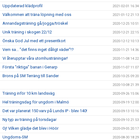
Uppdaterad klädprofil
2021-02-01 16:34
Välkommen att träna löpning med oss
2021-01-12 21:13
Annandagsträning gå/jogga/tröskel
2020-12-25 10:51
Unik träning i skogen 22/12
2020-12-21 22:15
Önska God Jul med ett presentkort
2020-12-12 10:13
Vem sa... ”det finns inget dåligt väder”!?
2020-11-21 14:36
Vi återupptar våra utomhusträningar!
2020-11-08 14:22
Första ”riktiga” banan i Genarp
2020-11-07 11:07
Brons på SM Terräng till Sander
2020-10-25 09:20
2020-10-08 21:39
Träning inför 10 km landsväg
2020-09-26 15:06
Hel träningsdag för ungdom i Malmö
2020-09-19 12:00
Det var planerat 150 varv på Lunds IP - blev 140!
2020-09-13 10:16
Ny typ av träning på torsdagar
2020-09-10 21:53
Oj! Vilken glädje det blev i Höör
2020-09-05 20:17
Ungdoms-SM
2020-08-30 18:29