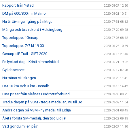
Rapport från Ystad
2020-08-27 12:20
DM på 600/800 m i Malmö
2020-08-21 10:21
Nu är tävlingar igång på riktigt
2020-07-31 08:12
Många och bra rekord i Helsingborg
2020-07-20 09:28
Toppeloppet i Genarp
2020-07-08 08:42
Toppeloppet 7/7 kl 19.00
2020-06-25 10:59
Genarps IF Trail - GIFT 2020
2020-06-16 21:45
En lyckad dag - Kristi himmelsfärd...
2020-05-21 19:02
Gyllebovarvet
2020-05-17 07:28
Nu tränar vi i skogen
2020-03-25 11:41
DM 10 km och 3 km - inställt
2020-03-16 14:42
Fina priser från Skånes Friidrottsförbund
2020-03-05 09:21
Tredje dagen på VSM - tredje medaljen, nu till Bo
2020-03-02 11:04
Andra dagen på VSM - ny medalj till Lidija
2020-03-01 08:45
Årets första SM-medalj, den tog Lidija!
2020-02-29 09:15
Vad gör du milen på?
2020-02-27 11:10