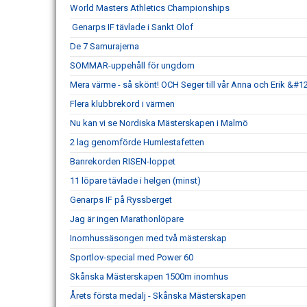
World Masters Athletics Championships
Genarps IF tävlade i Sankt Olof
De 7 Samurajerna
SOMMAR-uppehåll för ungdom
Mera värme - så skönt! OCH Seger till vår Anna och Erik &#1
Flera klubbrekord i värmen
Nu kan vi se Nordiska Mästerskapen i Malmö
2 lag genomförde Humlestafetten
Banrekorden RISEN-loppet
11 löpare tävlade i helgen (minst)
Genarps IF på Ryssberget
Jag är ingen Marathonlöpare
Inomhussäsongen med två mästerskap
Sportlov-special med Power 60
Skånska Mästerskapen 1500m inomhus
Årets första medalj - Skånska Mästerskapen