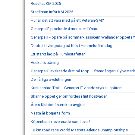
Resultat KM 2025
Startlistan inför KM 2025
Hur är det att vara med på ett Veteran-SM?
Genarps IF plockade 4 medaljer i Ystad
Genarps IF-löpare på sommarklassikern Wallanderloppet i 
Dubbel tävlingsdag på Kristi Himmelsfärdsdag
Ett starkt lag på Humlestafetten
Veckans träning
Genarps IF avslutade året på topp – framgångar i Sylvesterl
Den årliga avslutningen
Kristianstad Trail – Genarps IF visade styrka i spåren!
Skanneloppet genomfördes i fint höstväder
Årets Klubbmästerskap avgjort
Nästa år börjar ta form
Köpenhamn levererade som lovat!
10 km road race World Masters Atletics Championships