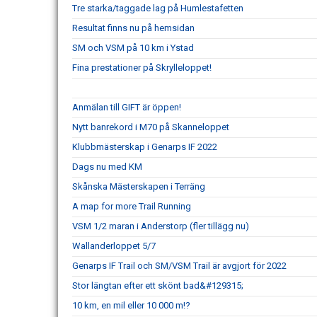
Tre starka/taggade lag på Humlestafetten
Resultat finns nu på hemsidan
SM och VSM på 10 km i Ystad
Fina prestationer på Skrylleloppet!
Anmälan till GIFT är öppen!
Nytt banrekord i M70 på Skanneloppet
Klubbmästerskap i Genarps IF 2022
Dags nu med KM
Skånska Mästerskapen i Terräng
A map for more Trail Running
VSM 1/2 maran i Anderstorp (fler tillägg nu)
Wallanderloppet 5/7
Genarps IF Trail och SM/VSM Trail är avgjort för 2022
Stor längtan efter ett skönt bad&#129315;
10 km, en mil eller 10 000 m!?