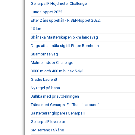
Genarps IF Höjdmeter Challenge
Lundaloppet 2022
Efter 2 års uppehåll - RISEN-loppet 2022!
10 km
Skånska Mästerskapen 5 km landsväg
Dags att anmäla sig till Etape Bornholm
Stjärnornas väg
Malmö Indoor Challenge
3000 m och 400 m blir av 5-6/3
Grattis Laurent!
Ny regel på bana
Julfika med prisutdelningen
Träna med Genarps IF i "Run all around"
Bäste terränglöpare i Genarps IF
Genarps IF levererar
SM Terräng i Skåne