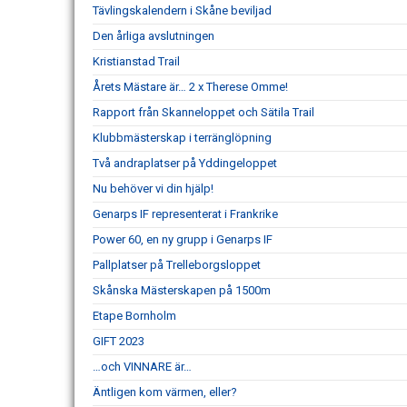
Tävlingskalendern i Skåne beviljad
Den årliga avslutningen
Kristianstad Trail
Årets Mästare är… 2 x Therese Omme!
Rapport från Skanneloppet och Sätila Trail
Klubbmästerskap i terränglöpning
Två andraplatser på Yddingeloppet
Nu behöver vi din hjälp!
Genarps IF representerat i Frankrike
Power 60, en ny grupp i Genarps IF
Pallplatser på Trelleborgsloppet
Skånska Mästerskapen på 1500m
Etape Bornholm
GIFT 2023
…och VINNARE är…
Äntligen kom värmen, eller?