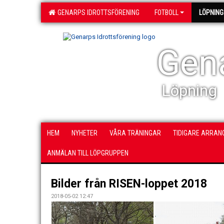
GENARPS IDROTTSFÖRENING
FOTBOLL
LÖPNING
Gena
Löpning
HEM
NYHETER
VÅRA TRÄNINGAR
TIDIGARE ARRA
ANMÄLAN TILL LÖPGRUPPEN
Bilder från RISEN-loppet 2018
2018-05-02 12:47