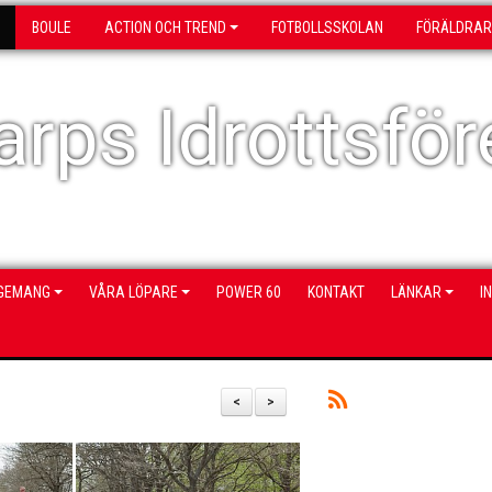
BOULE
ACTION OCH TREND
FOTBOLLSSKOLAN
FÖRÄLDRAR
rps Idrottsför
NGEMANG
VÅRA LÖPARE
POWER 60
KONTAKT
LÄNKAR
I
<
>