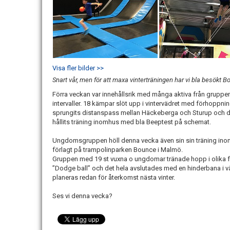
Visa fler bilder >>
Snart vår, men för att maxa vinterträningen har vi bla besökt 
Förra veckan var innehållsrik med många aktiva från gruppe
intervaller. 18 kämpar slöt upp i vintervädret med förhoppnin
sprungits distanspass mellan Häckeberga och Sturup och det
hållits träning inomhus med bla Beeptest på schemat.
Ungdomsgruppen höll denna vecka även sin sin träning inomh
förlagt på trampolinparken Bounce i Malmö.
Gruppen med 19 st vuxna o ungdomar tränade hopp i olika 
”Dodge ball” och det hela avslutades med en hinderbana i vär
planeras redan för återkomst nästa vinter.
Ses vi denna vecka?