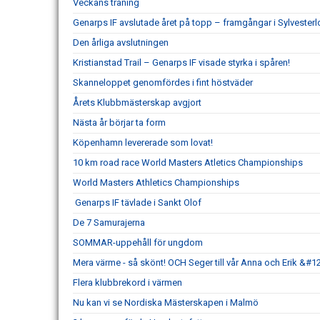
Veckans träning
Genarps IF avslutade året på topp – framgångar i Sylvesterl
Den årliga avslutningen
Kristianstad Trail – Genarps IF visade styrka i spåren!
Skanneloppet genomfördes i fint höstväder
Årets Klubbmästerskap avgjort
Nästa år börjar ta form
Köpenhamn levererade som lovat!
10 km road race World Masters Atletics Championships
World Masters Athletics Championships
Genarps IF tävlade i Sankt Olof
De 7 Samurajerna
SOMMAR-uppehåll för ungdom
Mera värme - så skönt! OCH Seger till vår Anna och Erik &#1
Flera klubbrekord i värmen
Nu kan vi se Nordiska Mästerskapen i Malmö