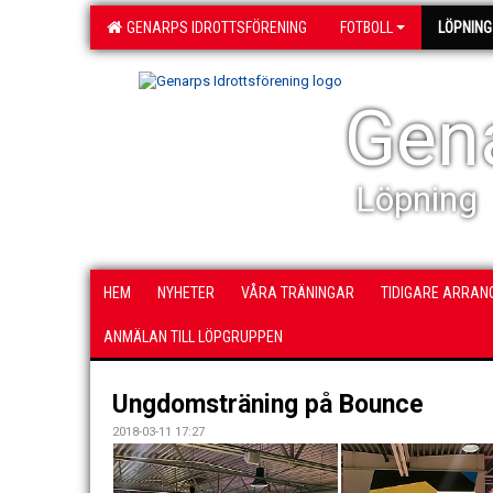
GENARPS IDROTTSFÖRENING
FOTBOLL
LÖPNING
Gena
Löpning
HEM
NYHETER
VÅRA TRÄNINGAR
TIDIGARE ARRA
ANMÄLAN TILL LÖPGRUPPEN
Ungdomsträning på Bounce
2018-03-11 17:27