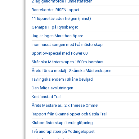
2 lag genomförde Humlestafetten
Banrekorden RISEN-loppet
11 löpare tävlade i helgen (minst)
Genarps IF på Ryssberget
Jag är ingen Marathonlöpare
Inomhussäsongen med två mästerskap
Sportlov-special med Power 60
Skånska Mästerskapen 1500m inomhus
Årets första medalj - Skånska Mästerskapen
Tävlingskalendern i Skåne beviljad
Den årliga avslutningen
Kristianstad Trail
Årets Mästare är… 2 x Therese Omme!
Rapport från Skanneloppet och Sätila Trail
Klubbmästerskap i terränglöpning
Två andraplatser på Yddingeloppet