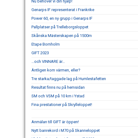
Nu behöver vi din hjälp!
Genarps IF representerat i Frankrike
Power 60, en ny grupp i Genarps IF
Pallplatser på Trelleborgsloppet
Skånska Mästerskapen på 1500m
Etape Bornholm
GIFT 2023
…och VINNARE är…
Äntligen kom värmen, eller?
Tre starka/taggade lag på Humlestafetten
Resultat finns nu på hemsidan
SM och VSM på 10 km i Ystad
Fina prestationer på Skrylleloppet!
Anmälan till GIFT är öppen!
Nytt banrekord i M70 på Skanneloppet