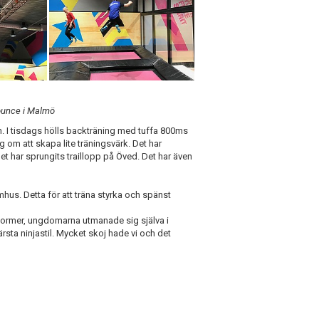
Bounce i Malmö
n. I tisdags hölls backträning med tuffa 800ms
g om att skapa lite träningsvärk. Det har
 har sprungits traillopp på Öved. Det har även
us. Detta för att träna styrka och spänst
former, ungdomarna utmanade sig själva i
sta ninjastil. Mycket skoj hade vi och det