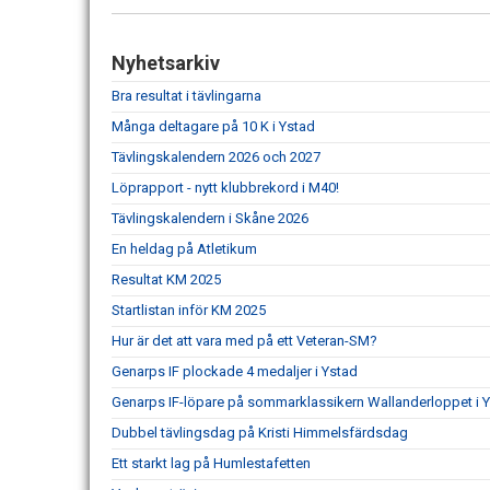
Nyhetsarkiv
Bra resultat i tävlingarna
Många deltagare på 10 K i Ystad
Tävlingskalendern 2026 och 2027
Löprapport - nytt klubbrekord i M40!
Tävlingskalendern i Skåne 2026
En heldag på Atletikum
Resultat KM 2025
Startlistan inför KM 2025
Hur är det att vara med på ett Veteran-SM?
Genarps IF plockade 4 medaljer i Ystad
Genarps IF-löpare på sommarklassikern Wallanderloppet i 
Dubbel tävlingsdag på Kristi Himmelsfärdsdag
Ett starkt lag på Humlestafetten