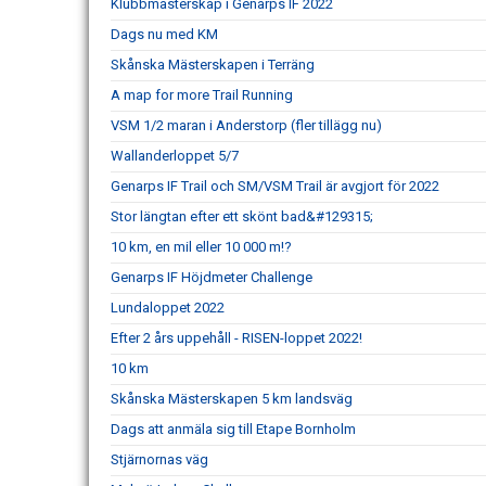
Klubbmästerskap i Genarps IF 2022
Dags nu med KM
Skånska Mästerskapen i Terräng
A map for more Trail Running
VSM 1/2 maran i Anderstorp (fler tillägg nu)
Wallanderloppet 5/7
Genarps IF Trail och SM/VSM Trail är avgjort för 2022
Stor längtan efter ett skönt bad&#129315;
10 km, en mil eller 10 000 m!?
Genarps IF Höjdmeter Challenge
Lundaloppet 2022
Efter 2 års uppehåll - RISEN-loppet 2022!
10 km
Skånska Mästerskapen 5 km landsväg
Dags att anmäla sig till Etape Bornholm
Stjärnornas väg