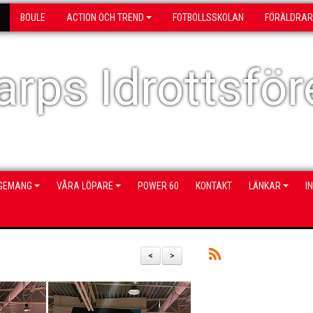
BOULE
ACTION OCH TREND
FOTBOLLSSKOLAN
FÖRÄLDRAR
rps Idrottsför
NGEMANG
VÅRA LÖPARE
POWER 60
KONTAKT
LÄNKAR
I
<
>