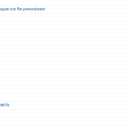
oppet och fler personbästa!
28079;