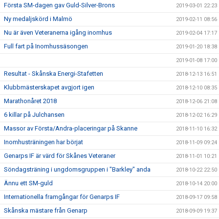
Första SM-dagen gav Guld-Silver-Brons
2019-03-01 22:23
Ny medaljskörd i Malmö
2019-02-11 08:56
Nu är även Veteranerna igång inomhus
2019-02-04 17:17
Full fart på Inomhussäsongen
2019-01-20 18:38
2019-01-08 17:00
Resultat - Skånska Energi-Stafetten
2018-12-13 16:51
Klubbmästerskapet avgjort igen
2018-12-10 08:35
Marathonåret 2018
2018-12-06 21:08
6 killar på Julchansen
2018-12-02 16:29
Massor av Första/Andra-placeringar på Skanne
2018-11-10 16:32
Inomhusträningen har börjat
2018-11-09 09:24
Genarps IF är värd för Skånes Veteraner
2018-11-01 10:21
Söndagsträning i ungdomsgruppen i "Barkley" anda
2018-10-22 22:50
Ännu ett SM-guld
2018-10-14 20:00
Internationella framgångar för Genarps IF
2018-09-17 09:58
Skånska mästare från Genarp
2018-09-09 19:37