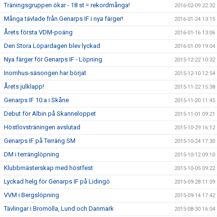
Träningsgruppen ökar - 18 st = rekordmånga!
2016-02-09 22:32
Många tävlade från Genarps IF i nya färger!
2016-01-24 13:15
Årets första VDM-poäng
2016-01-16 13:06
Den Stora Löpardagen blev lyckad
2016-01-09 19:04
Nya färger för Genarps IF - Löpning
2015-12-22 10:32
Inomhus-säsongen har börjat
2015-12-10 12:54
Årets julklapp!
2015-11-22 15:38
Genarps IF 10:a i Skåne
2015-11-20 11:45
Debut för Albin på Skanneloppet
2015-11-01 09:21
Höstlovsträningen avslutad
2015-10-29 16:12
Genarps IF på Terräng SM
2015-10-24 17:30
DM i terränglöpning
2015-10-12 09:10
Klubbmästerskap med höstfest
2015-10-05 09:22
Lyckad helg för Genarps IF på Lidingö
2015-09-28 11:09
VVM i Bergslöpning
2015-09-14 17:42
Tävlingar i Bromölla, Lund och Danmark
2015-08-30 16:04