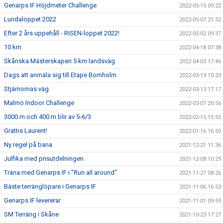
Genarps IF Höjdmeter Challenge
2022-05-15 09:22
Lundaloppet 2022
2022-05-07 21:32
Efter 2 års uppehåll - RISEN-loppet 2022!
2022-05-02 09:37
10 km
2022-04-18 07:38
Skånska Mästerskapen 5 km landsväg
2022-04-03 17:46
Dags att anmäla sig till Etape Bornholm
2022-03-19 10:33
Stjärnornas väg
2022-03-13 17:17
Malmö Indoor Challenge
2022-03-07 20:56
3000 m och 400 m blir av 5-6/3
2022-02-15 15:55
Grattis Laurent!
2022-01-16 16:50
Ny regel på bana
2021-12-21 11:36
Julfika med prisutdelningen
2021-12-08 10:29
Träna med Genarps IF i "Run all around"
2021-11-27 08:26
Bäste terränglöpare i Genarps IF
2021-11-06 16:53
Genarps IF levererar
2021-11-01 09:59
SM Terräng i Skåne
2021-10-23 17:27