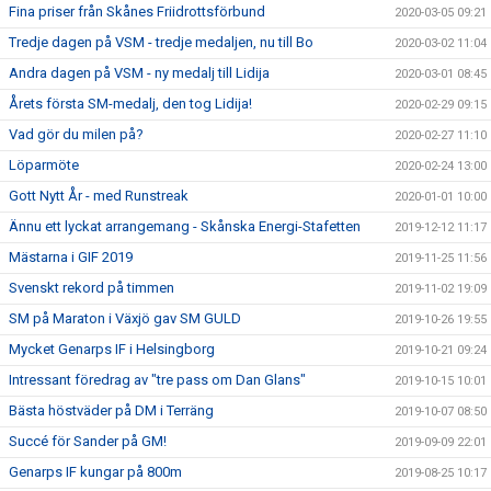
Fina priser från Skånes Friidrottsförbund
2020-03-05 09:21
Tredje dagen på VSM - tredje medaljen, nu till Bo
2020-03-02 11:04
Andra dagen på VSM - ny medalj till Lidija
2020-03-01 08:45
Årets första SM-medalj, den tog Lidija!
2020-02-29 09:15
Vad gör du milen på?
2020-02-27 11:10
Löparmöte
2020-02-24 13:00
Gott Nytt År - med Runstreak
2020-01-01 10:00
Ännu ett lyckat arrangemang - Skånska Energi-Stafetten
2019-12-12 11:17
Mästarna i GIF 2019
2019-11-25 11:56
Svenskt rekord på timmen
2019-11-02 19:09
SM på Maraton i Växjö gav SM GULD
2019-10-26 19:55
Mycket Genarps IF i Helsingborg
2019-10-21 09:24
Intressant föredrag av "tre pass om Dan Glans"
2019-10-15 10:01
Bästa höstväder på DM i Terräng
2019-10-07 08:50
Succé för Sander på GM!
2019-09-09 22:01
Genarps IF kungar på 800m
2019-08-25 10:17