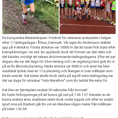
De Europeiska Mästerskapen i Friidrott för veteraner avslutades i helgen
efter 11 tävlingsdagar i Århus, Danmark. Vår egen Bo Andersson ställde
upp på 4 sträckor. Första sträckan var 10000 m där Bo tyvärr fick bryta efter
krampkänningar i en vad. Bo upplevde dock att formen var den rätta och
det kändes onödigt att riskera de kommande tävlingsdagarna. Efter ett par
dagars vila var det dags för 4 km terräng och i en regntung bana gick Bo in
på en fin åttonde placering. Nästa sträcka var 5000 m och även här blev
resultatet lyckat med en 11:e placering och återigen in över mållinjen som
bäste svensk. Det bästa skulle dock vänta på sig till sista tävlingsdag när
det var dags för sträckan ”Halv Marathon” som Bo laddat lite extra för.
Det blev en fjärdeplats endast 30 sekunder från bronset!
Bo hade förhoppningar på att kunna gå runt på 1:36-1:37. Känslan av att
kunna avsluta ännu snabbare växte dock under loppet och efter en snabb
spurt inne på Stadium går Bo om en Irländare någon meter från mållinjen
på tiden 1:33:54!