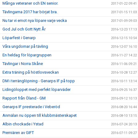
Många veteraner och EN senior.
2017-01-22 09:41
Tävlingarna 2017 har börjat bra.
2017-01-15 11:03
Nu tar vi emot nya löpare varje vecka
2017-01-09 09:03
God Jul och Gott Nytt År
2016-12-23 17:13
Löparfest i Genarp
2016-12-15 10:54
Våra ungdomar på tävling
2016-12-07 16:10
En heldag för löpargruppen
2016-11-27 14:22
Tävlingar i Norra Skåne
2016-11-06 09:21
Extra träning på höstlovsveckan
2016-10-28 12:27
DM i terränglöpning - Genarps IF på topp
2016-10-11 13:14
Lidingöloppet med perfekt löparväder
2016-09-25 16:37
Rapport från Öland - GM
2016-09-12 10:13
Genarps IF presterade i Veberöd
2016-08-20 16:44
Anmälan nu öppen till klubbmästerskapet
2016-08-10 13:15
Albin chockade i Ystad
2016-07-24 20:13
Premiären av GIFT
2016-07-11 09:27