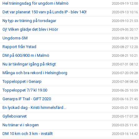
Hel träningsdag för ungdom i Malmö
2020-09-19 12:00
Det var planerat 150 varv på Lunds IP - blev 140!
2020-09-13 10:16
Ny typ av träning på torsdagar
2020-09-10 21:53
Oj! Vilken glädje det blev i Höör
2020-09-05 20:17
Ungdoms-SM
2020-08-30 18:29
Rapport från Ystad
2020-08-27 12:20
DM på 600/800 m i Malmö
2020-08-21 10:21
Nu är tävlingar igång på riktigt
2020-07-31 08:12
Många och bra rekord i Helsingborg
2020-07-20 09:28
Toppeloppet i Genarp
2020-07-08 08:42
Toppeloppet 7/7 kl 19.00
2020-06-25 10:59
Genarps IF Trail - GIFT 2020
2020-06-16 21:45
En lyckad dag - Kristi himmelsfärd...
2020-05-21 19:02
Gyllebovarvet
2020-05-17 07:28
Nu tränar vi i skogen
2020-03-25 11:41
DM 10 km och 3 km - inställt
2020-03-16 14:42