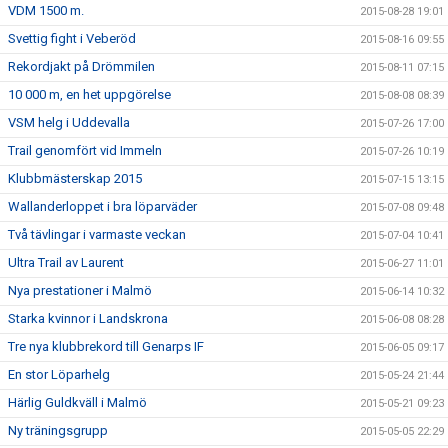
VDM 1500 m.
2015-08-28 19:01
Svettig fight i Veberöd
2015-08-16 09:55
Rekordjakt på Drömmilen
2015-08-11 07:15
10 000 m, en het uppgörelse
2015-08-08 08:39
VSM helg i Uddevalla
2015-07-26 17:00
Trail genomfört vid Immeln
2015-07-26 10:19
Klubbmästerskap 2015
2015-07-15 13:15
Wallanderloppet i bra löparväder
2015-07-08 09:48
Två tävlingar i varmaste veckan
2015-07-04 10:41
Ultra Trail av Laurent
2015-06-27 11:01
Nya prestationer i Malmö
2015-06-14 10:32
Starka kvinnor i Landskrona
2015-06-08 08:28
Tre nya klubbrekord till Genarps IF
2015-06-05 09:17
En stor Löparhelg
2015-05-24 21:44
Härlig Guldkväll i Malmö
2015-05-21 09:23
Ny träningsgrupp
2015-05-05 22:29