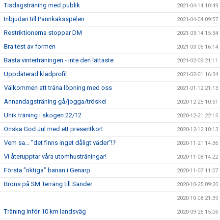
Tisdagsträning med publik
2021-04-14 10:49
Inbjudan till Pannkaksspelen
2021-04-04 09:57
Restriktionerna stoppar DM
2021-03-14 15:34
Bra test av formen
2021-03-06 16:14
Bästa vinterträningen - inte den lättaste
2021-02-09 21:11
Uppdaterad klädprofil
2021-02-01 16:34
Välkommen att träna löpning med oss
2021-01-12 21:13
Annandagsträning gå/jogga/tröskel
2020-12-25 10:51
Unik träning i skogen 22/12
2020-12-21 22:15
Önska God Jul med ett presentkort
2020-12-12 10:13
Vem sa... ”det finns inget dåligt väder”!?
2020-11-21 14:36
Vi återupptar våra utomhusträningar!
2020-11-08 14:22
Första ”riktiga” banan i Genarp
2020-11-07 11:07
Brons på SM Terräng till Sander
2020-10-25 09:20
2020-10-08 21:39
Träning inför 10 km landsväg
2020-09-26 15:06