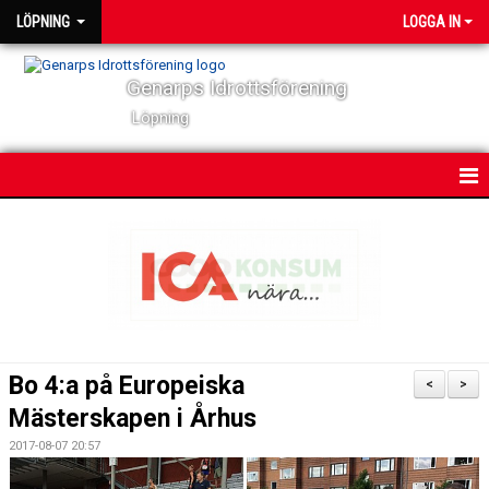
LÖPNING
LOGGA IN
Genarps Idrottsförening
Löpning
HEM
NYHETER
VÅRA TRÄNINGAR
TIDIGARE ARRANGEMANG
Bo 4:a på Europeiska
<
>
VÅRA LÖPARE
Mästerskapen i Århus
2017-08-07 20:57
POWER 60