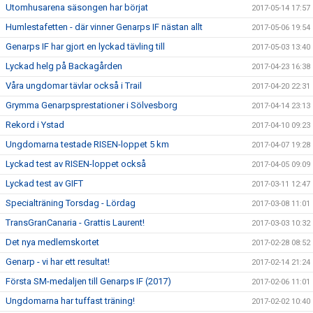
Utomhusarena säsongen har börjat
2017-05-14 17:57
Humlestafetten - där vinner Genarps IF nästan allt
2017-05-06 19:54
Genarps IF har gjort en lyckad tävling till
2017-05-03 13:40
Lyckad helg på Backagården
2017-04-23 16:38
Våra ungdomar tävlar också i Trail
2017-04-20 22:31
Grymma Genarpsprestationer i Sölvesborg
2017-04-14 23:13
Rekord i Ystad
2017-04-10 09:23
Ungdomarna testade RISEN-loppet 5 km
2017-04-07 19:28
Lyckad test av RISEN-loppet också
2017-04-05 09:09
Lyckad test av GIFT
2017-03-11 12:47
Specialträning Torsdag - Lördag
2017-03-08 11:01
TransGranCanaria - Grattis Laurent!
2017-03-03 10:32
Det nya medlemskortet
2017-02-28 08:52
Genarp - vi har ett resultat!
2017-02-14 21:24
Första SM-medaljen till Genarps IF (2017)
2017-02-06 11:01
Ungdomarna har tuffast träning!
2017-02-02 10:40