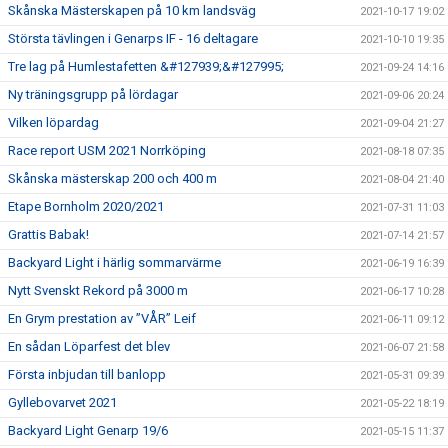
Skånska Mästerskapen på 10 km landsväg
2021-10-17 19:02
Största tävlingen i Genarps IF - 16 deltagare
2021-10-10 19:35
Tre lag på Humlestafetten &#127939;&#127995;
2021-09-24 14:16
Ny träningsgrupp på lördagar
2021-09-06 20:24
Vilken löpardag
2021-09-04 21:27
Race report USM 2021 Norrköping
2021-08-18 07:35
Skånska mästerskap 200 och 400 m
2021-08-04 21:40
Etape Bornholm 2020/2021
2021-07-31 11:03
Grattis Babak!
2021-07-14 21:57
Backyard Light i härlig sommarvärme
2021-06-19 16:39
Nytt Svenskt Rekord på 3000 m
2021-06-17 10:28
En Grym prestation av ”VÅR” Leif
2021-06-11 09:12
En sådan Löparfest det blev
2021-06-07 21:58
Första inbjudan till banlopp
2021-05-31 09:39
Gyllebovarvet 2021
2021-05-22 18:19
Backyard Light Genarp 19/6
2021-05-15 11:37