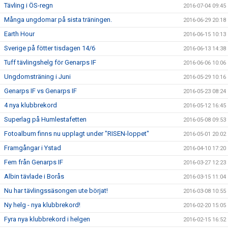
Tävling i ÖS-regn
2016-07-04 09:45
Många ungdomar på sista träningen.
2016-06-29 20:18
Earth Hour
2016-06-15 10:13
Sverige på fötter tisdagen 14/6
2016-06-13 14:38
Tuff tävlingshelg för Genarps IF
2016-06-06 10:06
Ungdomsträning i Juni
2016-05-29 10:16
Genarps IF vs Genarps IF
2016-05-23 08:24
4 nya klubbrekord
2016-05-12 16:45
Superlag på Humlestafetten
2016-05-08 09:53
Fotoalbum finns nu upplagt under "RISEN-loppet"
2016-05-01 20:02
Framgångar i Ystad
2016-04-10 17:20
Fem från Genarps IF
2016-03-27 12:23
Albin tävlade i Borås
2016-03-15 11:04
Nu har tävlingssäsongen ute börjat!
2016-03-08 10:55
Ny helg - nya klubbrekord!
2016-02-20 15:05
Fyra nya klubbrekord i helgen
2016-02-15 16:52