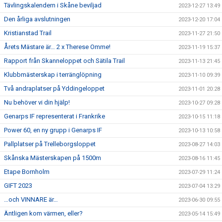
Tävlingskalendern i Skåne beviljad
2023-12-27 13:49
Den årliga avslutningen
2023-12-20 17:04
Kristianstad Trail
2023-11-27 21:50
Årets Mästare är… 2 x Therese Omme!
2023-11-19 15:37
Rapport från Skanneloppet och Sätila Trail
2023-11-13 21:45
Klubbmästerskap i terränglöpning
2023-11-10 09:39
Två andraplatser på Yddingeloppet
2023-11-01 20:28
Nu behöver vi din hjälp!
2023-10-27 09:28
Genarps IF representerat i Frankrike
2023-10-15 11:18
Power 60, en ny grupp i Genarps IF
2023-10-13 10:58
Pallplatser på Trelleborgsloppet
2023-08-27 14:03
Skånska Mästerskapen på 1500m
2023-08-16 11:45
Etape Bornholm
2023-07-29 11:24
GIFT 2023
2023-07-04 13:29
…och VINNARE är…
2023-06-30 09:55
Äntligen kom värmen, eller?
2023-05-14 15:49