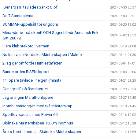
Genarps IF tävlade i Sankt Olof
2024-07-30 20:37
De 7 Samurajerna
2024-07-03 09:51
SOMMAR-uppehåll för ungdom
2024-06-20 13:02
Mera värme - så skönt! OCH Seger till vår Anna och Erik
2024-06-02 19:52
&#128079;
Flera klubbrekord i värmen
2024-05-19 21:08
Nu kan vi se Nordiska Mästerskapen i Malmö
2024-05-14 21:36
2 lag genomförde Humlestafetten
2024-05-04 17:01
Banrekorden RISEN-loppet
2024-05-03 09:06
11 löpare tävlade i helgen (minst)
2024-04-21 21:25
Genarps IF på Ryssberget
2024-03-29 20:33
Jag är ingen Marathonlöpare
2024-03-27 12:45
Inomhussäsongen med två mästerskap
2024-02-18 21:45
Sportlov-special med Power 60
2024-02-16 12:02
Skånska Mästerskapen 1500m inomhus
2024-02-12 10:28
Årets första medalj - Skånska Mästerskapen
2024-01-14 13:59