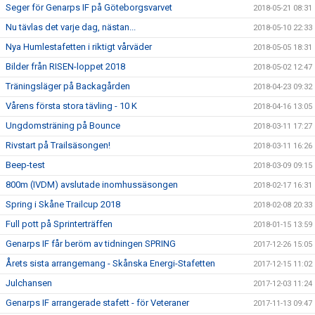
Seger för Genarps IF på Göteborgsvarvet
2018-05-21 08:31
Nu tävlas det varje dag, nästan...
2018-05-10 22:33
Nya Humlestafetten i riktigt vårväder
2018-05-05 18:31
Bilder från RISEN-loppet 2018
2018-05-02 12:47
Träningsläger på Backagården
2018-04-23 09:32
Vårens första stora tävling - 10 K
2018-04-16 13:05
Ungdomsträning på Bounce
2018-03-11 17:27
Rivstart på Trailsäsongen!
2018-03-11 16:26
Beep-test
2018-03-09 09:15
800m (IVDM) avslutade inomhussäsongen
2018-02-17 16:31
Spring i Skåne Trailcup 2018
2018-02-08 20:33
Full pott på Sprinterträffen
2018-01-15 13:59
Genarps IF får beröm av tidningen SPRING
2017-12-26 15:05
Årets sista arrangemang - Skånska Energi-Stafetten
2017-12-15 11:02
Julchansen
2017-12-03 11:24
Genarps IF arrangerade stafett - för Veteraner
2017-11-13 09:47