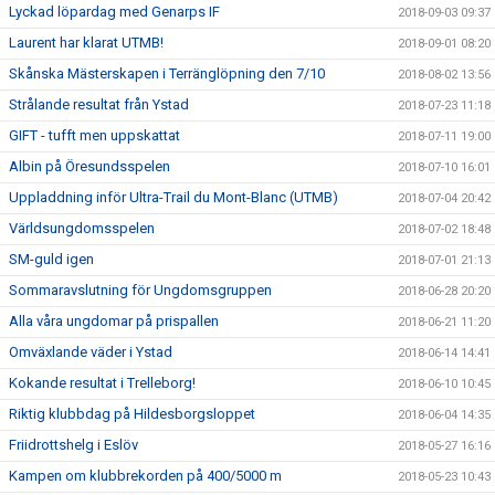
Lyckad löpardag med Genarps IF
2018-09-03 09:37
Laurent har klarat UTMB!
2018-09-01 08:20
Skånska Mästerskapen i Terränglöpning den 7/10
2018-08-02 13:56
Strålande resultat från Ystad
2018-07-23 11:18
GIFT - tufft men uppskattat
2018-07-11 19:00
Albin på Öresundsspelen
2018-07-10 16:01
Uppladdning inför Ultra-Trail du Mont-Blanc (UTMB)
2018-07-04 20:42
Världsungdomsspelen
2018-07-02 18:48
SM-guld igen
2018-07-01 21:13
Sommaravslutning för Ungdomsgruppen
2018-06-28 20:20
Alla våra ungdomar på prispallen
2018-06-21 11:20
Omväxlande väder i Ystad
2018-06-14 14:41
Kokande resultat i Trelleborg!
2018-06-10 10:45
Riktig klubbdag på Hildesborgsloppet
2018-06-04 14:35
Friidrottshelg i Eslöv
2018-05-27 16:16
Kampen om klubbrekorden på 400/5000 m
2018-05-23 10:43