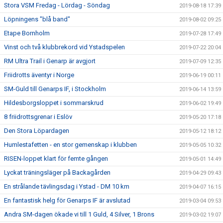
Stora VSM Fredag - Lördag - Söndag
2019-08-18 17:39
Löpningens "blå band"
2019-08-02 09:25
Etape Bornholm
2019-07-28 17:49
Vinst och två klubbrekord vid Ystadspelen
2019-07-22 20:04
RM Ultra Trail i Genarp är avgjort
2019-07-09 12:35
Friidrotts äventyr i Norge
2019-06-19 00:11
SM-Guld till Genarps IF, i Stockholm
2019-06-14 13:59
Hildesborgsloppet i sommarskrud
2019-06-02 19:49
8 friidrottsgrenar i Eslöv
2019-05-20 17:18
Den Stora Löpardagen
2019-05-12 18:12
Humlestafetten - en stor gemenskap i klubben
2019-05-05 10:32
RISEN-loppet klart för femte gången
2019-05-01 14:49
Lyckat träningsläger på Backagården
2019-04-29 09:43
En strålande tävlingsdag i Ystad - DM 10 km
2019-04-07 16:15
En fantastisk helg för Genarps IF är avslutad
2019-03-04 09:53
Andra SM-dagen ökade vi till 1 Guld, 4 Silver, 1 Brons
2019-03-02 19:07