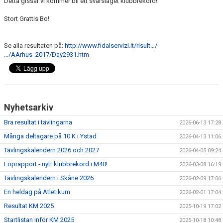
Detta gissar vi kommer bli ett svårslaget klubbrekord!
Stort Grattis Bo!
Se alla resultaten på:
http://www.fidalservizi.it/risult…/
…/AArhus_2017/Day2931.htm
Nyhetsarkiv
Bra resultat i tävlingarna
2026-06-13 17:28
Många deltagare på 10 K i Ystad
2026-04-13 11:06
Tävlingskalendern 2026 och 2027
2026-04-05 09:24
Löprapport - nytt klubbrekord i M40!
2026-03-08 16:19
Tävlingskalendern i Skåne 2026
2026-02-09 17:06
En heldag på Atletikum
2026-02-01 17:04
Resultat KM 2025
2025-10-19 17:02
Startlistan inför KM 2025
2025-10-18 10:48