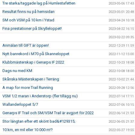
Tre starka/taggade lag på Humlestafetten
2023-05-06 17:43
Resultat finns nu på hemsidan
2023-05-01 20:48
SM och VSM på 10 km i Ystad
2023-04-24 10:18
Fina prestationer på Skrylleloppet!
2023-04-22 16:15
2023-02-22 09:35
Anmälan till GIFT är öppen!
2022-12-29 11:59
Nytt banrekord i M70 på Skanneloppet
2022-11-12 15:00
Klubbmästerskap i Genarps IF 2022
2022-10-23 18:08
Dags nu med KM
2022-10-08 18:00
Skånska Mästerskapen i Terräng
2022-10-02 21:44
A map for more Trail Running
2022-09-28 12:56
VSM 1/2 maran i Anderstorp (fler tillägg nu)
2022-07-14 17:11
Wallanderloppet 5/7
2022-07-06 10:15
Genarps IF Trail och SM/VSM Trail är avgjort för 2022
2022-06-14 21:53
Stor längtan efter ett skönt bad&#129315;
2022-06-05 21:37
10 km, en mil eller 10 000 m!?
2022-05-27 19:55