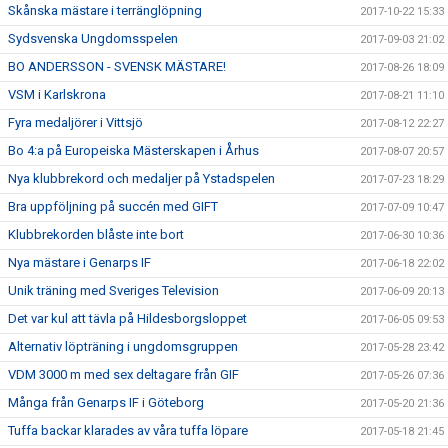
Skånska mästare i terränglöpning
2017-10-22 15:33
Sydsvenska Ungdomsspelen
2017-09-03 21:02
BO ANDERSSON - SVENSK MÄSTARE!
2017-08-26 18:09
VSM i Karlskrona
2017-08-21 11:10
Fyra medaljörer i Vittsjö
2017-08-12 22:27
Bo 4:a på Europeiska Mästerskapen i Århus
2017-08-07 20:57
Nya klubbrekord och medaljer på Ystadspelen
2017-07-23 18:29
Bra uppföljning på succén med GIFT
2017-07-09 10:47
Klubbrekorden blåste inte bort
2017-06-30 10:36
Nya mästare i Genarps IF
2017-06-18 22:02
Unik träning med Sveriges Television
2017-06-09 20:13
Det var kul att tävla på Hildesborgsloppet
2017-06-05 09:53
Alternativ löpträning i ungdomsgruppen
2017-05-28 23:42
VDM 3000 m med sex deltagare från GIF
2017-05-26 07:36
Många från Genarps IF i Göteborg
2017-05-20 21:36
Tuffa backar klarades av våra tuffa löpare
2017-05-18 21:45