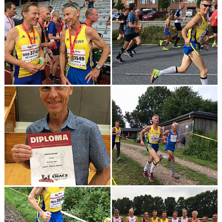
KONTAKT
LÄNKAR
INTERNA TÄVLINGAR
GIFT GENARPS IF TRAIL 2026
ANMÄLAN TILL LÖPGRUPPEN