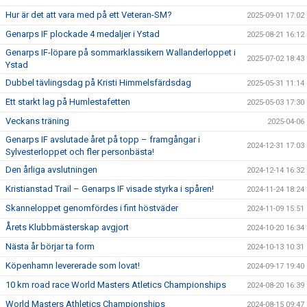
Hur är det att vara med på ett Veteran-SM?
2025-09-01 17:02
Genarps IF plockade 4 medaljer i Ystad
2025-08-21 16:12
Genarps IF-löpare på sommarklassikern Wallanderloppet i
2025-07-02 18:43
Ystad
Dubbel tävlingsdag på Kristi Himmelsfärdsdag
2025-05-31 11:14
Ett starkt lag på Humlestafetten
2025-05-03 17:30
Veckans träning
2025-04-06
Genarps IF avslutade året på topp – framgångar i
2024-12-31 17:03
Sylvesterloppet och fler personbästa!
Den årliga avslutningen
2024-12-14 16:32
Kristianstad Trail – Genarps IF visade styrka i spåren!
2024-11-24 18:24
Skanneloppet genomfördes i fint höstväder
2024-11-09 15:51
Årets Klubbmästerskap avgjort
2024-10-20 16:34
Nästa år börjar ta form
2024-10-13 10:31
Köpenhamn levererade som lovat!
2024-09-17 19:40
10 km road race World Masters Atletics Championships
2024-08-20 16:39
World Masters Athletics Championships
2024-08-15 09:47