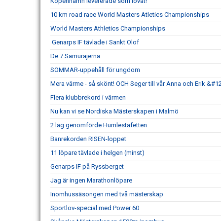
Köpenhamn levererade som lovat!
10 km road race World Masters Atletics Championships
World Masters Athletics Championships
Genarps IF tävlade i Sankt Olof
De 7 Samurajerna
SOMMAR-uppehåll för ungdom
Mera värme - så skönt! OCH Seger till vår Anna och Erik &#1
Flera klubbrekord i värmen
Nu kan vi se Nordiska Mästerskapen i Malmö
2 lag genomförde Humlestafetten
Banrekorden RISEN-loppet
11 löpare tävlade i helgen (minst)
Genarps IF på Ryssberget
Jag är ingen Marathonlöpare
Inomhussäsongen med två mästerskap
Sportlov-special med Power 60