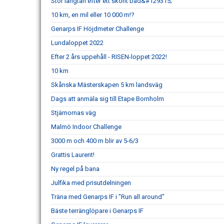
Stor längtan efter ett skönt bad&#129315;
10 km, en mil eller 10 000 m!?
Genarps IF Höjdmeter Challenge
Lundaloppet 2022
Efter 2 års uppehåll - RISEN-loppet 2022!
10 km
Skånska Mästerskapen 5 km landsväg
Dags att anmäla sig till Etape Bornholm
Stjärnornas väg
Malmö Indoor Challenge
3000 m och 400 m blir av 5-6/3
Grattis Laurent!
Ny regel på bana
Julfika med prisutdelningen
Träna med Genarps IF i "Run all around"
Bäste terränglöpare i Genarps IF