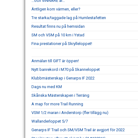
…och VINNARE är…
Äntligen kom värmen, eller?
Tre starka/taggade lag på Humlestafetten
Resultat finns nu på hemsidan
SM och VSM på 10 km i Ystad
Fina prestationer på Skrylleloppet!
Anmälan till GIFT är öppen!
Nytt banrekord i M70 på Skanneloppet
Klubbmästerskap i Genarps IF 2022
Dags nu med KM
Skånska Mästerskapen i Terräng
A map for more Trail Running
VSM 1/2 maran i Anderstorp (fler tillägg nu)
Wallanderloppet 5/7
Genarps IF Trail och SM/VSM Trail är avgjort för 2022