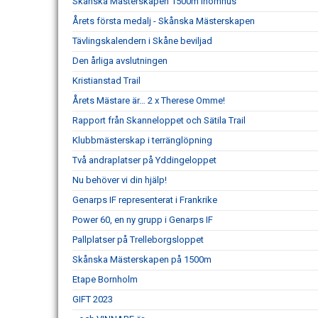
Skånska Mästerskapen 1500m inomhus
Årets första medalj - Skånska Mästerskapen
Tävlingskalendern i Skåne beviljad
Den årliga avslutningen
Kristianstad Trail
Årets Mästare är… 2 x Therese Omme!
Rapport från Skanneloppet och Sätila Trail
Klubbmästerskap i terränglöpning
Två andraplatser på Yddingeloppet
Nu behöver vi din hjälp!
Genarps IF representerat i Frankrike
Power 60, en ny grupp i Genarps IF
Pallplatser på Trelleborgsloppet
Skånska Mästerskapen på 1500m
Etape Bornholm
GIFT 2023