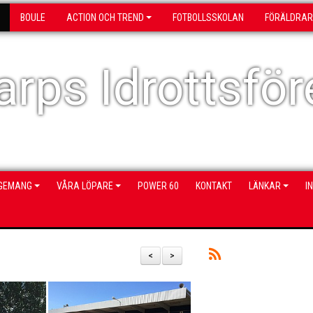
BOULE
ACTION OCH TREND
FOTBOLLSSKOLAN
FÖRÄLDRAR
rps Idrottsför
NGEMANG
VÅRA LÖPARE
POWER 60
KONTAKT
LÄNKAR
I
<
>