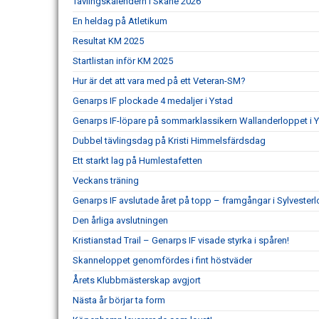
Tävlingskalendern i Skåne 2026
En heldag på Atletikum
Resultat KM 2025
Startlistan inför KM 2025
Hur är det att vara med på ett Veteran-SM?
Genarps IF plockade 4 medaljer i Ystad
Genarps IF-löpare på sommarklassikern Wallanderloppet i 
Dubbel tävlingsdag på Kristi Himmelsfärdsdag
Ett starkt lag på Humlestafetten
Veckans träning
Genarps IF avslutade året på topp – framgångar i Sylvesterl
Den årliga avslutningen
Kristianstad Trail – Genarps IF visade styrka i spåren!
Skanneloppet genomfördes i fint höstväder
Årets Klubbmästerskap avgjort
Nästa år börjar ta form