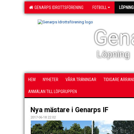
GENARPS IDROTTSFÖRENING
FOTBOLL
LÖPNING
Gena
Löpning
HEM
NYHETER
VÅRA TRÄNINGAR
TIDIGARE ARRA
ANMÄLAN TILL LÖPGRUPPEN
Nya mästare i Genarps IF
2017-06-18 22:02