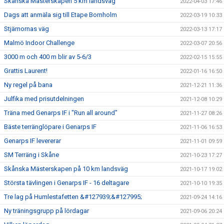
Skånska Mästerskapen 5 km landsväg
2022-04-03 17:46
Dags att anmäla sig till Etape Bornholm
2022-03-19 10:33
Stjärnornas väg
2022-03-13 17:17
Malmö Indoor Challenge
2022-03-07 20:56
3000 m och 400 m blir av 5-6/3
2022-02-15 15:55
Grattis Laurent!
2022-01-16 16:50
Ny regel på bana
2021-12-21 11:36
Julfika med prisutdelningen
2021-12-08 10:29
Träna med Genarps IF i "Run all around"
2021-11-27 08:26
Bäste terränglöpare i Genarps IF
2021-11-06 16:53
Genarps IF levererar
2021-11-01 09:59
SM Terräng i Skåne
2021-10-23 17:27
Skånska Mästerskapen på 10 km landsväg
2021-10-17 19:02
Största tävlingen i Genarps IF - 16 deltagare
2021-10-10 19:35
Tre lag på Humlestafetten &#127939;&#127995;
2021-09-24 14:16
Ny träningsgrupp på lördagar
2021-09-06 20:24