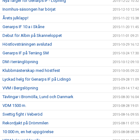
Nya färger för Genarps IF - Löpning
2015-12-22 10:32
Inomhus-säsongen har börjat
2015-12-10 12:54
Årets julklapp!
2015-11-22 15:38
Genarps IF 10:a i Skåne
2015-11-20 11:45
Debut för Albin på Skanneloppet
2015-11-01 09:21
Höstlovsträningen avslutad
2015-10-29 16:12
Genarps IF på Terräng SM
2015-10-24 17:30
DM i terränglöpning
2015-10-12 09:10
Klubbmästerskap med höstfest
2015-10-05 09:22
Lyckad helg för Genarps IF på Lidingö
2015-09-28 11:09
VVM i Bergslöpning
2015-09-14 17:42
Tävlingar i Bromölla, Lund och Danmark
2015-08-30 16:04
VDM 1500 m.
2015-08-28 19:01
Svettig fight i Veberöd
2015-08-16 09:55
Rekordjakt på Drömmilen
2015-08-11 07:15
10 000 m, en het uppgörelse
2015-08-08 08:39