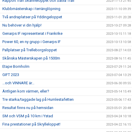
Rapport från Skanneloppet och Sätila Trail
2023-11-13 21:45
Klubbmästerskap i terränglöpning
2023-11-10 09:39
Två andraplatser på Yddingeloppet
2023-11-01 20:28
Nu behöver vi din hjälp!
2023-10-27 09:28
Genarps IF representerat i Frankrike
2023-10-15 11:18
Power 60, en ny grupp i Genarps IF
2023-10-13 10:58
Pallplatser på Trelleborgsloppet
2023-08-27 14:03
Skånska Mästerskapen på 1500m
2023-08-16 11:45
Etape Bornholm
2023-07-29 11:24
GIFT 2023
2023-07-04 13:29
…och VINNARE är…
2023-06-30 09:55
Äntligen kom värmen, eller?
2023-05-14 15:49
Tre starka/taggade lag på Humlestafetten
2023-05-06 17:43
Resultat finns nu på hemsidan
2023-05-01 20:48
SM och VSM på 10 km i Ystad
2023-04-24 10:18
Fina prestationer på Skrylleloppet!
2023-04-22 16:15