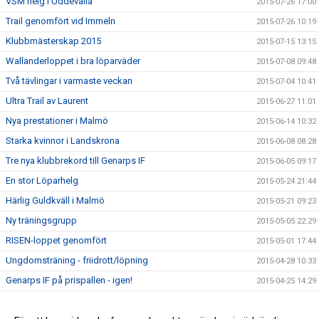
VSM helg i Uddevalla
2015-07-26 17:00
Trail genomfört vid Immeln
2015-07-26 10:19
Klubbmästerskap 2015
2015-07-15 13:15
Wallanderloppet i bra löparväder
2015-07-08 09:48
Två tävlingar i varmaste veckan
2015-07-04 10:41
Ultra Trail av Laurent
2015-06-27 11:01
Nya prestationer i Malmö
2015-06-14 10:32
Starka kvinnor i Landskrona
2015-06-08 08:28
Tre nya klubbrekord till Genarps IF
2015-06-05 09:17
En stor Löparhelg
2015-05-24 21:44
Härlig Guldkväll i Malmö
2015-05-21 09:23
Ny träningsgrupp
2015-05-05 22:29
RISEN-loppet genomfört
2015-05-01 17:44
Ungdomsträning - friidrott/löpning
2015-04-28 10:33
Genarps IF på prispallen - igen!
2015-04-25 14:29
Testlopp i kväll
2015-04-23 14:39