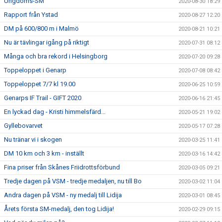
Ungdoms-SM
2020-08-30 18:29
Rapport från Ystad
2020-08-27 12:20
DM på 600/800 m i Malmö
2020-08-21 10:21
Nu är tävlingar igång på riktigt
2020-07-31 08:12
Många och bra rekord i Helsingborg
2020-07-20 09:28
Toppeloppet i Genarp
2020-07-08 08:42
Toppeloppet 7/7 kl 19.00
2020-06-25 10:59
Genarps IF Trail - GIFT 2020
2020-06-16 21:45
En lyckad dag - Kristi himmelsfärd...
2020-05-21 19:02
Gyllebovarvet
2020-05-17 07:28
Nu tränar vi i skogen
2020-03-25 11:41
DM 10 km och 3 km - inställt
2020-03-16 14:42
Fina priser från Skånes Friidrottsförbund
2020-03-05 09:21
Tredje dagen på VSM - tredje medaljen, nu till Bo
2020-03-02 11:04
Andra dagen på VSM - ny medalj till Lidija
2020-03-01 08:45
Årets första SM-medalj, den tog Lidija!
2020-02-29 09:15