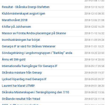
2019-01-08 17:00
Resultat - Skånska Energi-Stafetten
2018-12-13 16:51
Klubbmästerskapet avgjort igen
2018-12-10 08:35
Marathonåret 2018
2018-12-06 21:08
6 killar på Julchansen
2018-12-02 16:29
Massor av Första/Andra-placeringar på Skanne
2018-11-10 16:32
Inomhusträningen har börjat
2018-11-09 09:24
Genarps IF är värd för Skånes Veteraner
2018-11-01 10:21
Söndagsträning i ungdomsgruppen i "Barkley" anda
2018-10-22 22:50
Ännu ett SM-guld
2018-10-14 20:00
Internationella framgångar för Genarps IF
2018-09-17 09:58
Skånska mästare från Genarp
2018-09-09 19:37
Lyckad löpardag med Genarps IF
2018-09-03 09:37
Laurent har klarat UTMB!
2018-09-01 08:20
Skånska Mästerskapen i Terränglöpning den 7/10
2018-08-02 13:56
Strålande resultat från Ystad
2018-07-23 11:18