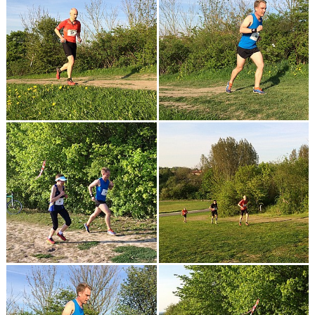
KONTAKT
LÄNKAR
INTERNA TÄVLINGAR
GIFT GENARPS IF TRAIL 2026
ANMÄLAN TILL LÖPGRUPPEN