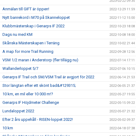
2023-02-22 09:35
Anmälan till GIFT är öppen!
2022-12-29 11:59
Nytt banrekord i M70 på Skanneloppet
2022-11-12 15:00
Klubbmästerskap i Genarps IF 2022
2022-10-23 18:08
Dags nu med KM
2022-10-08 18:00
Skånska Mästerskapen i Terräng
2022-10-02 21:44
A map for more Trail Running
2022-09-28 12:56
VSM 1/2 maran i Anderstorp (fler tillägg nu)
2022-07-14 17:11
Wallanderloppet 5/7
2022-07-06 10:15
Genarps IF Trail och SM/VSM Trail är avgjort för 2022
2022-06-14 21:53
Stor längtan efter ett skönt bad&#129315;
2022-06-05 21:37
10 km, en mil eller 10 000 m!?
2022-05-27 19:55
Genarps IF Höjdmeter Challenge
2022-05-15 09:22
Lundaloppet 2022
2022-05-07 21:32
Efter 2 års uppehåll - RISEN-loppet 2022!
2022-05-02 09:37
10 km
2022-04-18 07:38