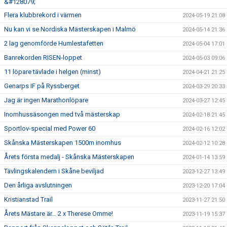
&#128079;
Flera klubbrekord i värmen
2024-05-19 21:08
Nu kan vi se Nordiska Mästerskapen i Malmö
2024-05-14 21:36
2 lag genomförde Humlestafetten
2024-05-04 17:01
Banrekorden RISEN-loppet
2024-05-03 09:06
11 löpare tävlade i helgen (minst)
2024-04-21 21:25
Genarps IF på Ryssberget
2024-03-29 20:33
Jag är ingen Marathonlöpare
2024-03-27 12:45
Inomhussäsongen med två mästerskap
2024-02-18 21:45
Sportlov-special med Power 60
2024-02-16 12:02
Skånska Mästerskapen 1500m inomhus
2024-02-12 10:28
Årets första medalj - Skånska Mästerskapen
2024-01-14 13:59
Tävlingskalendern i Skåne beviljad
2023-12-27 13:49
Den årliga avslutningen
2023-12-20 17:04
Kristianstad Trail
2023-11-27 21:50
Årets Mästare är… 2 x Therese Omme!
2023-11-19 15:37