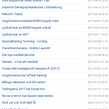
Våra ungdomar tävlar också i Trail
2017-04-20 22:31
Grymma Genarpsprestationer i Sölvesborg
2017-04-14 23:13
Rekord i Ystad
2017-04-10 09:23
Ungdomarna testade RISEN-loppet 5 km
2017-04-07 19:28
Lyckad test av RISEN-loppet också
2017-04-05 09:09
Lyckad test av GIFT
2017-03-11 12:47
Specialträning Torsdag - Lördag
2017-03-08 11:01
TransGranCanaria - Grattis Laurent!
2017-03-03 10:32
Det nya medlemskortet
2017-02-28 08:52
Genarp - vi har ett resultat!
2017-02-14 21:24
Första SM-medaljen till Genarps IF (2017)
2017-02-06 11:01
Ungdomarna har tuffast träning!
2017-02-02 10:40
Många veteraner och EN senior.
2017-01-22 09:41
Tävlingarna 2017 har börjat bra.
2017-01-15 11:03
Nu tar vi emot nya löpare varje vecka
2017-01-09 09:03
God Jul och Gott Nytt År
2016-12-23 17:13