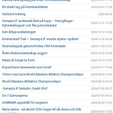
2025-05-31 11:14
Ett starkt lag på Humlestafetten
2025-05-03 17:30
Veckans träning
2025-04-06
Genarps IF avslutade året på topp – framgångar i
2024-12-31 17:03
Sylvesterloppet och fler personbästa!
Den årliga avslutningen
2024-12-14 16:32
Kristianstad Trail – Genarps IF visade styrka i spåren!
2024-11-24 18:24
Skanneloppet genomfördes i fint höstväder
2024-11-09 15:51
Årets Klubbmästerskap avgjort
2024-10-20 16:34
Nästa år börjar ta form
2024-10-13 10:31
Köpenhamn levererade som lovat!
2024-09-17 19:40
10 km road race World Masters Atletics Championships
2024-08-20 16:39
World Masters Athletics Championships
2024-08-15 09:47
Genarps IF tävlade i Sankt Olof
2024-07-30 20:37
De 7 Samurajerna
2024-07-03 09:51
SOMMAR-uppehåll för ungdom
2024-06-20 13:02
Mera värme - så skönt! OCH Seger till vår Anna och Erik
2024-06-02 19:52