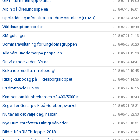
GIFT - tufft men uppskattat
2018-07-11 19:00
Albin på Öresundsspelen
2018-07-10 16:01
Uppladdning inför Ultra-Trail du Mont-Blanc (UTMB)
2018-07-04 20:42
Världsungdomsspelen
2018-07-02 18:48
SM-guld igen
2018-07-01 21:13
Sommaravslutning för Ungdomsgruppen
2018-06-28 20:20
Alla våra ungdomar på prispallen
2018-06-21 11:20
Omväxlande väder i Ystad
2018-06-14 14:41
Kokande resultat i Trelleborg!
2018-06-10 10:45
Riktig klubbdag på Hildesborgsloppet
2018-06-04 14:35
Friidrottshelg i Eslöv
2018-05-27 16:16
Kampen om klubbrekorden på 400/5000 m
2018-05-23 10:43
Seger för Genarps IF på Göteborgsvarvet
2018-05-21 08:31
Nu tävlas det varje dag, nästan...
2018-05-10 22:33
Nya Humlestafetten i riktigt vårväder
2018-05-05 18:31
Bilder från RISEN-loppet 2018
2018-05-02 12:47