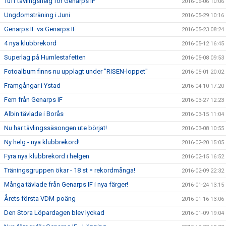
Tuff tävlingshelg för Genarps IF
2016-06-06 10:06
Ungdomsträning i Juni
2016-05-29 10:16
Genarps IF vs Genarps IF
2016-05-23 08:24
4 nya klubbrekord
2016-05-12 16:45
Superlag på Humlestafetten
2016-05-08 09:53
Fotoalbum finns nu upplagt under "RISEN-loppet"
2016-05-01 20:02
Framgångar i Ystad
2016-04-10 17:20
Fem från Genarps IF
2016-03-27 12:23
Albin tävlade i Borås
2016-03-15 11:04
Nu har tävlingssäsongen ute börjat!
2016-03-08 10:55
Ny helg - nya klubbrekord!
2016-02-20 15:05
Fyra nya klubbrekord i helgen
2016-02-15 16:52
Träningsgruppen ökar - 18 st = rekordmånga!
2016-02-09 22:32
Många tävlade från Genarps IF i nya färger!
2016-01-24 13:15
Årets första VDM-poäng
2016-01-16 13:06
Den Stora Löpardagen blev lyckad
2016-01-09 19:04