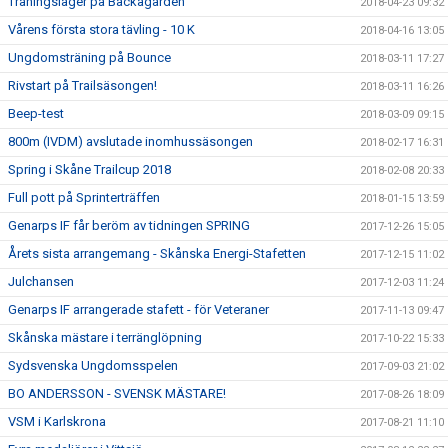
Träningsläger på Backagården
2018-04-23 09:32
Vårens första stora tävling - 10 K
2018-04-16 13:05
Ungdomsträning på Bounce
2018-03-11 17:27
Rivstart på Trailsäsongen!
2018-03-11 16:26
Beep-test
2018-03-09 09:15
800m (IVDM) avslutade inomhussäsongen
2018-02-17 16:31
Spring i Skåne Trailcup 2018
2018-02-08 20:33
Full pott på Sprinterträffen
2018-01-15 13:59
Genarps IF får beröm av tidningen SPRING
2017-12-26 15:05
Årets sista arrangemang - Skånska Energi-Stafetten
2017-12-15 11:02
Julchansen
2017-12-03 11:24
Genarps IF arrangerade stafett - för Veteraner
2017-11-13 09:47
Skånska mästare i terränglöpning
2017-10-22 15:33
Sydsvenska Ungdomsspelen
2017-09-03 21:02
BO ANDERSSON - SVENSK MÄSTARE!
2017-08-26 18:09
VSM i Karlskrona
2017-08-21 11:10