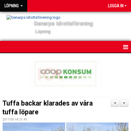
LÖPNING
LOGGA IN
Genarps Idrottsförening
Löpning
HEM
NYHETER
VÅRA TRÄNINGAR
TIDIGARE ARRANGEMANG
Tuffa backar klarades av våra
<
>
VÅRA LÖPARE
tuffa löpare
2017-05-18 21:45
POWER 60