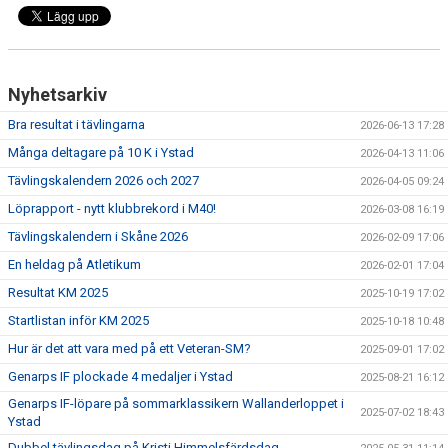
Nyhetsarkiv
Bra resultat i tävlingarna
2026-06-13 17:28
Många deltagare på 10 K i Ystad
2026-04-13 11:06
Tävlingskalendern 2026 och 2027
2026-04-05 09:24
Löprapport - nytt klubbrekord i M40!
2026-03-08 16:19
Tävlingskalendern i Skåne 2026
2026-02-09 17:06
En heldag på Atletikum
2026-02-01 17:04
Resultat KM 2025
2025-10-19 17:02
Startlistan inför KM 2025
2025-10-18 10:48
Hur är det att vara med på ett Veteran-SM?
2025-09-01 17:02
Genarps IF plockade 4 medaljer i Ystad
2025-08-21 16:12
Genarps IF-löpare på sommarklassikern Wallanderloppet i
2025-07-02 18:43
Ystad
Dubbel tävlingsdag på Kristi Himmelsfärdsdag