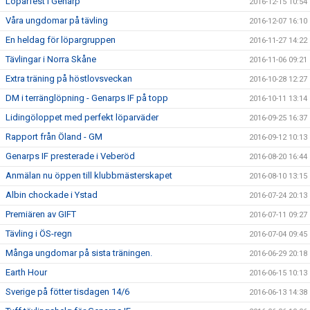
Löparfest i Genarp
2016-12-15 10:54
Våra ungdomar på tävling
2016-12-07 16:10
En heldag för löpargruppen
2016-11-27 14:22
Tävlingar i Norra Skåne
2016-11-06 09:21
Extra träning på höstlovsveckan
2016-10-28 12:27
DM i terränglöpning - Genarps IF på topp
2016-10-11 13:14
Lidingöloppet med perfekt löparväder
2016-09-25 16:37
Rapport från Öland - GM
2016-09-12 10:13
Genarps IF presterade i Veberöd
2016-08-20 16:44
Anmälan nu öppen till klubbmästerskapet
2016-08-10 13:15
Albin chockade i Ystad
2016-07-24 20:13
Premiären av GIFT
2016-07-11 09:27
Tävling i ÖS-regn
2016-07-04 09:45
Många ungdomar på sista träningen.
2016-06-29 20:18
Earth Hour
2016-06-15 10:13
Sverige på fötter tisdagen 14/6
2016-06-13 14:38