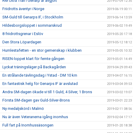
RM Ultra Trail i Genarp är avgjort
2019-07-09 12:35
Friidrotts äventyr i Norge
2019-06-19 00:11
SM-Guld till Genarps IF, i Stockholm
2019-06-14 13:59
Hildesborgsloppet i sommarskrud
2019-06-02 19:49
8 friidrottsgrenar i Eslöv
2019-05-20 17:18
Den Stora Löpardagen
2019-05-12 18:12
Humlestafetten - en stor gemenskap i klubben
2019-05-05 10:32
RISEN-loppet klart för femte gången
2019-05-01 14:49
Lyckat träningsläger på Backagården
2019-04-29 09:43
En strålande tävlingsdag i Ystad - DM 10 km
2019-04-07 16:15
En fantastisk helg för Genarps IF är avslutad
2019-03-04 09:53
Andra SM-dagen ökade vi till 1 Guld, 4 Silver, 1 Brons
2019-03-02 19:07
Första SM-dagen gav Guld-Silver-Brons
2019-03-01 22:23
Ny medaljskörd i Malmö
2019-02-11 08:56
Nu är även Veteranerna igång inomhus
2019-02-04 17:17
Full fart på Inomhussäsongen
2019-01-20 18:38