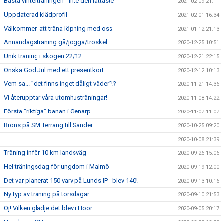
Bästa vinterträningen - inte den lättaste
2021-02-09 21:11
Uppdaterad klädprofil
2021-02-01 16:34
Välkommen att träna löpning med oss
2021-01-12 21:13
Annandagsträning gå/jogga/tröskel
2020-12-25 10:51
Unik träning i skogen 22/12
2020-12-21 22:15
Önska God Jul med ett presentkort
2020-12-12 10:13
Vem sa... ”det finns inget dåligt väder”!?
2020-11-21 14:36
Vi återupptar våra utomhusträningar!
2020-11-08 14:22
Första ”riktiga” banan i Genarp
2020-11-07 11:07
Brons på SM Terräng till Sander
2020-10-25 09:20
2020-10-08 21:39
Träning inför 10 km landsväg
2020-09-26 15:06
Hel träningsdag för ungdom i Malmö
2020-09-19 12:00
Det var planerat 150 varv på Lunds IP - blev 140!
2020-09-13 10:16
Ny typ av träning på torsdagar
2020-09-10 21:53
Oj! Vilken glädje det blev i Höör
2020-09-05 20:17