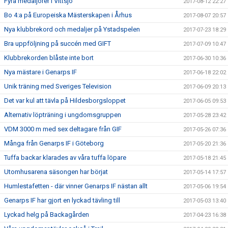
Fyra medaljörer i Vittsjö
2017-08-12 22:27
Bo 4:a på Europeiska Mästerskapen i Århus
2017-08-07 20:57
Nya klubbrekord och medaljer på Ystadspelen
2017-07-23 18:29
Bra uppföljning på succén med GIFT
2017-07-09 10:47
Klubbrekorden blåste inte bort
2017-06-30 10:36
Nya mästare i Genarps IF
2017-06-18 22:02
Unik träning med Sveriges Television
2017-06-09 20:13
Det var kul att tävla på Hildesborgsloppet
2017-06-05 09:53
Alternativ löpträning i ungdomsgruppen
2017-05-28 23:42
VDM 3000 m med sex deltagare från GIF
2017-05-26 07:36
Många från Genarps IF i Göteborg
2017-05-20 21:36
Tuffa backar klarades av våra tuffa löpare
2017-05-18 21:45
Utomhusarena säsongen har börjat
2017-05-14 17:57
Humlestafetten - där vinner Genarps IF nästan allt
2017-05-06 19:54
Genarps IF har gjort en lyckad tävling till
2017-05-03 13:40
Lyckad helg på Backagården
2017-04-23 16:38