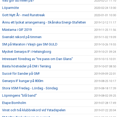
Vad gör du milen på?
2020-02-27 11:10
Löparmöte
2020-02-24 13:00
Gott Nytt År - med Runstreak
2020-01-01 10:00
Ännu ett lyckat arrangemang - Skånska Energi-Stafetten
2019-12-12 11:17
Mästarna i GIF 2019
2019-11-25 11:56
Svenskt rekord på timmen
2019-11-02 19:09
SM på Maraton i Växjö gav SM GULD
2019-10-26 19:55
Mycket Genarps IF i Helsingborg
2019-10-21 09:24
Intressant föredrag av "tre pass om Dan Glans"
2019-10-15 10:01
Bästa höstväder på DM i Terräng
2019-10-07 08:50
Succé för Sander på GM!
2019-09-09 22:01
Genarps IF kungar på 800m
2019-08-25 10:17
Stora VSM Fredag - Lördag - Söndag
2019-08-18 17:39
Löpningens "blå band"
2019-08-02 09:25
Etape Bornholm
2019-07-28 17:49
Vinst och två klubbrekord vid Ystadspelen
2019-07-22 20:04