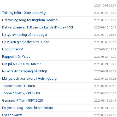
2020-10-08 21:39
Träning inför 10 km landsväg
2020-09-26 15:06
Hel träningsdag för ungdom i Malmö
2020-09-19 12:00
Det var planerat 150 varv på Lunds IP - blev 140!
2020-09-13 10:16
Ny typ av träning på torsdagar
2020-09-10 21:53
Oj! Vilken glädje det blev i Höör
2020-09-05 20:17
Ungdoms-SM
2020-08-30 18:29
Rapport från Ystad
2020-08-27 12:20
DM på 600/800 m i Malmö
2020-08-21 10:21
Nu är tävlingar igång på riktigt
2020-07-31 08:12
Många och bra rekord i Helsingborg
2020-07-20 09:28
Toppeloppet i Genarp
2020-07-08 08:42
Toppeloppet 7/7 kl 19.00
2020-06-25 10:59
Genarps IF Trail - GIFT 2020
2020-06-16 21:45
En lyckad dag - Kristi himmelsfärd...
2020-05-21 19:02
Gyllebovarvet
2020-05-17 07:28