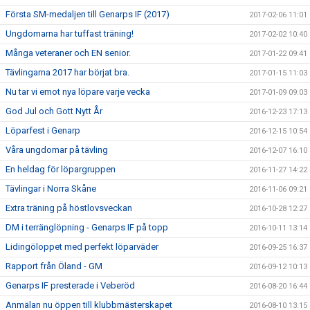
Första SM-medaljen till Genarps IF (2017)
2017-02-06 11:01
Ungdomarna har tuffast träning!
2017-02-02 10:40
Många veteraner och EN senior.
2017-01-22 09:41
Tävlingarna 2017 har börjat bra.
2017-01-15 11:03
Nu tar vi emot nya löpare varje vecka
2017-01-09 09:03
God Jul och Gott Nytt År
2016-12-23 17:13
Löparfest i Genarp
2016-12-15 10:54
Våra ungdomar på tävling
2016-12-07 16:10
En heldag för löpargruppen
2016-11-27 14:22
Tävlingar i Norra Skåne
2016-11-06 09:21
Extra träning på höstlovsveckan
2016-10-28 12:27
DM i terränglöpning - Genarps IF på topp
2016-10-11 13:14
Lidingöloppet med perfekt löparväder
2016-09-25 16:37
Rapport från Öland - GM
2016-09-12 10:13
Genarps IF presterade i Veberöd
2016-08-20 16:44
Anmälan nu öppen till klubbmästerskapet
2016-08-10 13:15