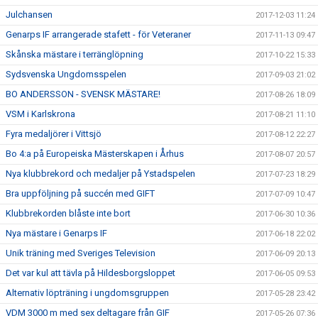
Julchansen
2017-12-03 11:24
Genarps IF arrangerade stafett - för Veteraner
2017-11-13 09:47
Skånska mästare i terränglöpning
2017-10-22 15:33
Sydsvenska Ungdomsspelen
2017-09-03 21:02
BO ANDERSSON - SVENSK MÄSTARE!
2017-08-26 18:09
VSM i Karlskrona
2017-08-21 11:10
Fyra medaljörer i Vittsjö
2017-08-12 22:27
Bo 4:a på Europeiska Mästerskapen i Århus
2017-08-07 20:57
Nya klubbrekord och medaljer på Ystadspelen
2017-07-23 18:29
Bra uppföljning på succén med GIFT
2017-07-09 10:47
Klubbrekorden blåste inte bort
2017-06-30 10:36
Nya mästare i Genarps IF
2017-06-18 22:02
Unik träning med Sveriges Television
2017-06-09 20:13
Det var kul att tävla på Hildesborgsloppet
2017-06-05 09:53
Alternativ löpträning i ungdomsgruppen
2017-05-28 23:42
VDM 3000 m med sex deltagare från GIF
2017-05-26 07:36