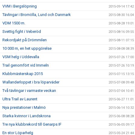
VVM i Bergslöpning
2015-09-14 17:42
Tävlingar i Bromölla, Lund och Danmark
2015-08-30 16:04
VDM 1500 m.
2015-08-28 19:01
Svettig fight i Veberöd
2015-08-16 09:55
Rekordjakt på Drömmilen
2015-08-11 07:15
10 000 m, en het uppgörelse
2015-08-08 08:39
VSM helg i Uddevalla
2015-07-26 17:00
Trail genomfört vid Immeln
2015-07-26 10:19
Klubbmästerskap 2015
2015-07-15 13:15
Wallanderloppet i bra löparväder
2015-07-08 09:48
Två tävlingar i varmaste veckan
2015-07-04 10:41
Ultra Trail av Laurent
2015-06-27 11:01
Nya prestationer i Malmö
2015-06-14 10:32
Starka kvinnor i Landskrona
2015-06-08 08:28
Tre nya klubbrekord till Genarps IF
2015-06-05 09:17
En stor Löparhelg
2015-05-24 21:44