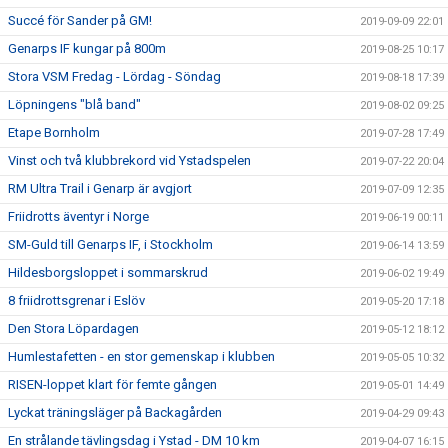
Succé för Sander på GM!
2019-09-09 22:01
Genarps IF kungar på 800m
2019-08-25 10:17
Stora VSM Fredag - Lördag - Söndag
2019-08-18 17:39
Löpningens "blå band"
2019-08-02 09:25
Etape Bornholm
2019-07-28 17:49
Vinst och två klubbrekord vid Ystadspelen
2019-07-22 20:04
RM Ultra Trail i Genarp är avgjort
2019-07-09 12:35
Friidrotts äventyr i Norge
2019-06-19 00:11
SM-Guld till Genarps IF, i Stockholm
2019-06-14 13:59
Hildesborgsloppet i sommarskrud
2019-06-02 19:49
8 friidrottsgrenar i Eslöv
2019-05-20 17:18
Den Stora Löpardagen
2019-05-12 18:12
Humlestafetten - en stor gemenskap i klubben
2019-05-05 10:32
RISEN-loppet klart för femte gången
2019-05-01 14:49
Lyckat träningsläger på Backagården
2019-04-29 09:43
En strålande tävlingsdag i Ystad - DM 10 km
2019-04-07 16:15