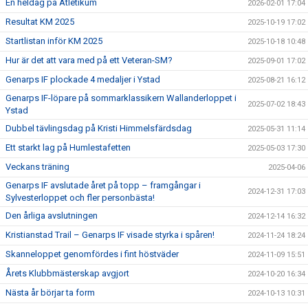
En heldag på Atletikum
2026-02-01 17:04
Resultat KM 2025
2025-10-19 17:02
Startlistan inför KM 2025
2025-10-18 10:48
Hur är det att vara med på ett Veteran-SM?
2025-09-01 17:02
Genarps IF plockade 4 medaljer i Ystad
2025-08-21 16:12
Genarps IF-löpare på sommarklassikern Wallanderloppet i
2025-07-02 18:43
Ystad
Dubbel tävlingsdag på Kristi Himmelsfärdsdag
2025-05-31 11:14
Ett starkt lag på Humlestafetten
2025-05-03 17:30
Veckans träning
2025-04-06
Genarps IF avslutade året på topp – framgångar i
2024-12-31 17:03
Sylvesterloppet och fler personbästa!
Den årliga avslutningen
2024-12-14 16:32
Kristianstad Trail – Genarps IF visade styrka i spåren!
2024-11-24 18:24
Skanneloppet genomfördes i fint höstväder
2024-11-09 15:51
Årets Klubbmästerskap avgjort
2024-10-20 16:34
Nästa år börjar ta form
2024-10-13 10:31