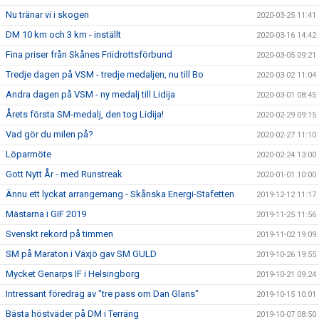
Nu tränar vi i skogen
2020-03-25 11:41
DM 10 km och 3 km - inställt
2020-03-16 14:42
Fina priser från Skånes Friidrottsförbund
2020-03-05 09:21
Tredje dagen på VSM - tredje medaljen, nu till Bo
2020-03-02 11:04
Andra dagen på VSM - ny medalj till Lidija
2020-03-01 08:45
Årets första SM-medalj, den tog Lidija!
2020-02-29 09:15
Vad gör du milen på?
2020-02-27 11:10
Löparmöte
2020-02-24 13:00
Gott Nytt År - med Runstreak
2020-01-01 10:00
Ännu ett lyckat arrangemang - Skånska Energi-Stafetten
2019-12-12 11:17
Mästarna i GIF 2019
2019-11-25 11:56
Svenskt rekord på timmen
2019-11-02 19:09
SM på Maraton i Växjö gav SM GULD
2019-10-26 19:55
Mycket Genarps IF i Helsingborg
2019-10-21 09:24
Intressant föredrag av "tre pass om Dan Glans"
2019-10-15 10:01
Bästa höstväder på DM i Terräng
2019-10-07 08:50