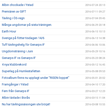
Albin chockade i Ystad
2016-07-24 20:13
Premiären av GIFT
2016-07-11 09:27
Tävling i ÖS-regn
2016-07-04 09:45
Många ungdomar på sista träningen.
2016-06-29 20:18
Earth Hour
2016-06-15 10:13
Sverige på fötter tisdagen 14/6
2016-06-13 14:38
Tuff tävlingshelg för Genarps IF
2016-06-06 10:06
Ungdomsträning i Juni
2016-05-29 10:16
Genarps IF vs Genarps IF
2016-05-23 08:24
4 nya klubbrekord
2016-05-12 16:45
Superlag på Humlestafetten
2016-05-08 09:53
Fotoalbum finns nu upplagt under "RISEN-loppet"
2016-05-01 20:02
Framgångar i Ystad
2016-04-10 17:20
Fem från Genarps IF
2016-03-27 12:23
Albin tävlade i Borås
2016-03-15 11:04
Nu har tävlingssäsongen ute börjat!
2016-03-08 10:55