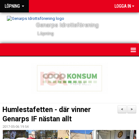
LÖPNING
LOGGA IN
Genarps Idrottsförening
Löpning
HEM
NYHETER
VÅRA TRÄNINGAR
TIDIGARE ARRANGEMANG
Humlestafetten - där vinner
<
>
VÅRA LÖPARE
Genarps IF nästan allt
2017-05-06 19:54
POWER 60