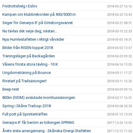
Friidrottshelg i Eslöv
2018-05-27 16:16
Kampen om klubbrekorden på 400/5000 m
2018-05-23 10:43
Seger för Genarps IF på Göteborgsvarvet
2018-05-21 08:31
Nu tävlas det varje dag, nästan...
2018-05-10 22:33
Nya Humlestafetten i riktigt vårväder
2018-05-05 18:31
Bilder från RISEN-loppet 2018
2018-05-02 12:47
Träningsläger på Backagården
2018-04-23 09:32
Vårens första stora tävling - 10 K
2018-04-16 13:05
Ungdomsträning på Bounce
2018-03-11 17:27
Rivstart på Trailsäsongen!
2018-03-11 16:26
Beep-test
2018-03-09 09:15
800m (IVDM) avslutade inomhussäsongen
2018-02-17 16:31
Spring i Skåne Trailcup 2018
2018-02-08 20:33
Full pott på Sprinterträffen
2018-01-15 13:59
Genarps IF får beröm av tidningen SPRING
2017-12-26 15:05
Årets sista arrangemang - Skånska Energi-Stafetten
2017-12-15 11:02