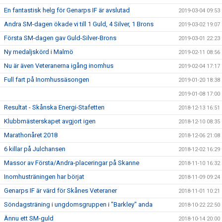
En fantastisk helg för Genarps IF är avslutad
2019-03-04 09:53
Andra SM-dagen ökade vi till 1 Guld, 4 Silver, 1 Brons
2019-03-02 19:07
Första SM-dagen gav Guld-Silver-Brons
2019-03-01 22:23
Ny medaljskörd i Malmö
2019-02-11 08:56
Nu är även Veteranerna igång inomhus
2019-02-04 17:17
Full fart på Inomhussäsongen
2019-01-20 18:38
2019-01-08 17:00
Resultat - Skånska Energi-Stafetten
2018-12-13 16:51
Klubbmästerskapet avgjort igen
2018-12-10 08:35
Marathonåret 2018
2018-12-06 21:08
6 killar på Julchansen
2018-12-02 16:29
Massor av Första/Andra-placeringar på Skanne
2018-11-10 16:32
Inomhusträningen har börjat
2018-11-09 09:24
Genarps IF är värd för Skånes Veteraner
2018-11-01 10:21
Söndagsträning i ungdomsgruppen i "Barkley" anda
2018-10-22 22:50
Ännu ett SM-guld
2018-10-14 20:00