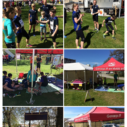
KONTAKT
LÄNKAR
INTERNA TÄVLINGAR
GIFT GENARPS IF TRAIL 2026
ANMÄLAN TILL LÖPGRUPPEN