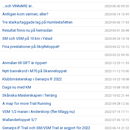
…och VINNARE är…
2023-06-30 09:55
Äntligen kom värmen, eller?
2023-05-14 15:49
Tre starka/taggade lag på Humlestafetten
2023-05-06 17:43
Resultat finns nu på hemsidan
2023-05-01 20:48
SM och VSM på 10 km i Ystad
2023-04-24 10:18
Fina prestationer på Skrylleloppet!
2023-04-22 16:15
2023-02-22 09:35
Anmälan till GIFT är öppen!
2022-12-29 11:59
Nytt banrekord i M70 på Skanneloppet
2022-11-12 15:00
Klubbmästerskap i Genarps IF 2022
2022-10-23 18:08
Dags nu med KM
2022-10-08 18:00
Skånska Mästerskapen i Terräng
2022-10-02 21:44
A map for more Trail Running
2022-09-28 12:56
VSM 1/2 maran i Anderstorp (fler tillägg nu)
2022-07-14 17:11
Wallanderloppet 5/7
2022-07-06 10:15
Genarps IF Trail och SM/VSM Trail är avgjort för 2022
2022-06-14 21:53