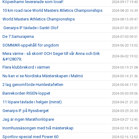
Köpenhamn levererade som lovat!
2024-09-17 19:40
10 km road race World Masters Atletics Championships
2024-08-20 16:39
World Masters Athletics Championships
2024-08-15 09:47
Genarps IF tävlade i Sankt Olof
2024-07-30 20:37
De 7 Samurajerna
2024-07-03 09:51
SOMMAR-uppehåll för ungdom
2024-06-20 13:02
Mera värme - så skönt! OCH Seger till vår Anna och Erik
2024-06-02 19:52
&#128079;
Flera klubbrekord i värmen
2024-05-19 21:08
Nu kan vi se Nordiska Mästerskapen i Malmö
2024-05-14 21:36
2 lag genomförde Humlestafetten
2024-05-04 17:01
Banrekorden RISEN-loppet
2024-05-03 09:06
11 löpare tävlade i helgen (minst)
2024-04-21 21:25
Genarps IF på Ryssberget
2024-03-29 20:33
Jag är ingen Marathonlöpare
2024-03-27 12:45
Inomhussäsongen med två mästerskap
2024-02-18 21:45
Sportlov-special med Power 60
2024-02-16 12:02