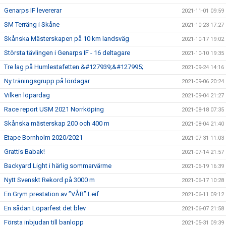
Genarps IF levererar
2021-11-01 09:59
SM Terräng i Skåne
2021-10-23 17:27
Skånska Mästerskapen på 10 km landsväg
2021-10-17 19:02
Största tävlingen i Genarps IF - 16 deltagare
2021-10-10 19:35
Tre lag på Humlestafetten &#127939;&#127995;
2021-09-24 14:16
Ny träningsgrupp på lördagar
2021-09-06 20:24
Vilken löpardag
2021-09-04 21:27
Race report USM 2021 Norrköping
2021-08-18 07:35
Skånska mästerskap 200 och 400 m
2021-08-04 21:40
Etape Bornholm 2020/2021
2021-07-31 11:03
Grattis Babak!
2021-07-14 21:57
Backyard Light i härlig sommarvärme
2021-06-19 16:39
Nytt Svenskt Rekord på 3000 m
2021-06-17 10:28
En Grym prestation av ”VÅR” Leif
2021-06-11 09:12
En sådan Löparfest det blev
2021-06-07 21:58
Första inbjudan till banlopp
2021-05-31 09:39