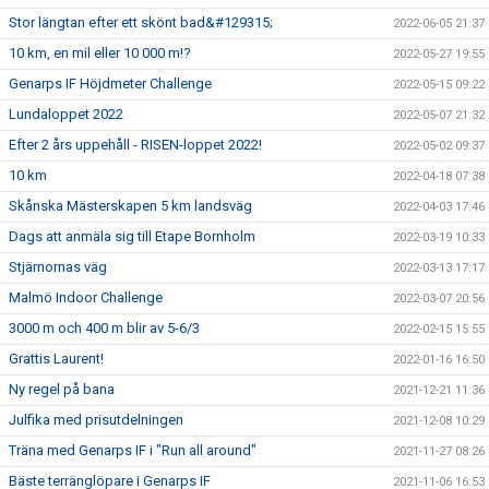
Stor längtan efter ett skönt bad&#129315;
2022-06-05 21:37
10 km, en mil eller 10 000 m!?
2022-05-27 19:55
Genarps IF Höjdmeter Challenge
2022-05-15 09:22
Lundaloppet 2022
2022-05-07 21:32
Efter 2 års uppehåll - RISEN-loppet 2022!
2022-05-02 09:37
10 km
2022-04-18 07:38
Skånska Mästerskapen 5 km landsväg
2022-04-03 17:46
Dags att anmäla sig till Etape Bornholm
2022-03-19 10:33
Stjärnornas väg
2022-03-13 17:17
Malmö Indoor Challenge
2022-03-07 20:56
3000 m och 400 m blir av 5-6/3
2022-02-15 15:55
Grattis Laurent!
2022-01-16 16:50
Ny regel på bana
2021-12-21 11:36
Julfika med prisutdelningen
2021-12-08 10:29
Träna med Genarps IF i "Run all around"
2021-11-27 08:26
Bäste terränglöpare i Genarps IF
2021-11-06 16:53