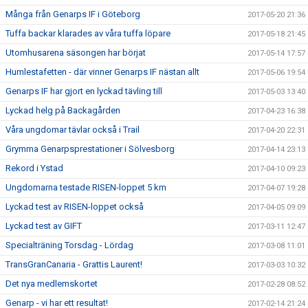
Många från Genarps IF i Göteborg
2017-05-20 21:36
Tuffa backar klarades av våra tuffa löpare
2017-05-18 21:45
Utomhusarena säsongen har börjat
2017-05-14 17:57
Humlestafetten - där vinner Genarps IF nästan allt
2017-05-06 19:54
Genarps IF har gjort en lyckad tävling till
2017-05-03 13:40
Lyckad helg på Backagården
2017-04-23 16:38
Våra ungdomar tävlar också i Trail
2017-04-20 22:31
Grymma Genarpsprestationer i Sölvesborg
2017-04-14 23:13
Rekord i Ystad
2017-04-10 09:23
Ungdomarna testade RISEN-loppet 5 km
2017-04-07 19:28
Lyckad test av RISEN-loppet också
2017-04-05 09:09
Lyckad test av GIFT
2017-03-11 12:47
Specialträning Torsdag - Lördag
2017-03-08 11:01
TransGranCanaria - Grattis Laurent!
2017-03-03 10:32
Det nya medlemskortet
2017-02-28 08:52
Genarp - vi har ett resultat!
2017-02-14 21:24