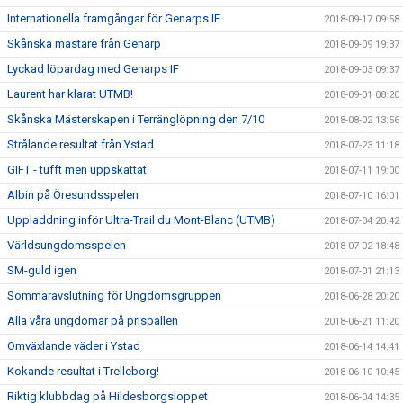
Internationella framgångar för Genarps IF
2018-09-17 09:58
Skånska mästare från Genarp
2018-09-09 19:37
Lyckad löpardag med Genarps IF
2018-09-03 09:37
Laurent har klarat UTMB!
2018-09-01 08:20
Skånska Mästerskapen i Terränglöpning den 7/10
2018-08-02 13:56
Strålande resultat från Ystad
2018-07-23 11:18
GIFT - tufft men uppskattat
2018-07-11 19:00
Albin på Öresundsspelen
2018-07-10 16:01
Uppladdning inför Ultra-Trail du Mont-Blanc (UTMB)
2018-07-04 20:42
Världsungdomsspelen
2018-07-02 18:48
SM-guld igen
2018-07-01 21:13
Sommaravslutning för Ungdomsgruppen
2018-06-28 20:20
Alla våra ungdomar på prispallen
2018-06-21 11:20
Omväxlande väder i Ystad
2018-06-14 14:41
Kokande resultat i Trelleborg!
2018-06-10 10:45
Riktig klubbdag på Hildesborgsloppet
2018-06-04 14:35