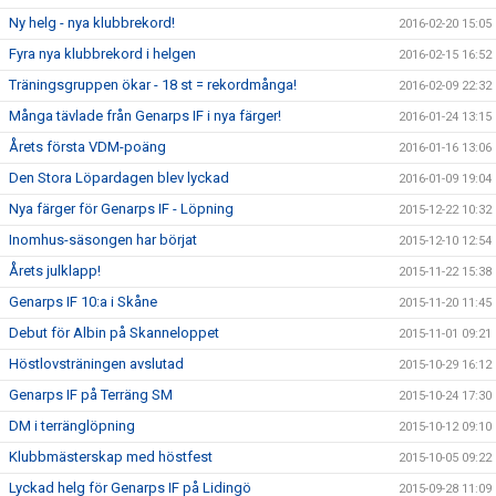
Ny helg - nya klubbrekord!
2016-02-20 15:05
Fyra nya klubbrekord i helgen
2016-02-15 16:52
Träningsgruppen ökar - 18 st = rekordmånga!
2016-02-09 22:32
Många tävlade från Genarps IF i nya färger!
2016-01-24 13:15
Årets första VDM-poäng
2016-01-16 13:06
Den Stora Löpardagen blev lyckad
2016-01-09 19:04
Nya färger för Genarps IF - Löpning
2015-12-22 10:32
Inomhus-säsongen har börjat
2015-12-10 12:54
Årets julklapp!
2015-11-22 15:38
Genarps IF 10:a i Skåne
2015-11-20 11:45
Debut för Albin på Skanneloppet
2015-11-01 09:21
Höstlovsträningen avslutad
2015-10-29 16:12
Genarps IF på Terräng SM
2015-10-24 17:30
DM i terränglöpning
2015-10-12 09:10
Klubbmästerskap med höstfest
2015-10-05 09:22
Lyckad helg för Genarps IF på Lidingö
2015-09-28 11:09