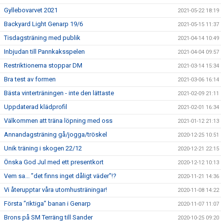
Gyllebovarvet 2021
2021-05-22 18:19
Backyard Light Genarp 19/6
2021-05-15 11:37
Tisdagsträning med publik
2021-04-14 10:49
Inbjudan till Pannkaksspelen
2021-04-04 09:57
Restriktionerna stoppar DM
2021-03-14 15:34
Bra test av formen
2021-03-06 16:14
Bästa vinterträningen - inte den lättaste
2021-02-09 21:11
Uppdaterad klädprofil
2021-02-01 16:34
Välkommen att träna löpning med oss
2021-01-12 21:13
Annandagsträning gå/jogga/tröskel
2020-12-25 10:51
Unik träning i skogen 22/12
2020-12-21 22:15
Önska God Jul med ett presentkort
2020-12-12 10:13
Vem sa... ”det finns inget dåligt väder”!?
2020-11-21 14:36
Vi återupptar våra utomhusträningar!
2020-11-08 14:22
Första ”riktiga” banan i Genarp
2020-11-07 11:07
Brons på SM Terräng till Sander
2020-10-25 09:20