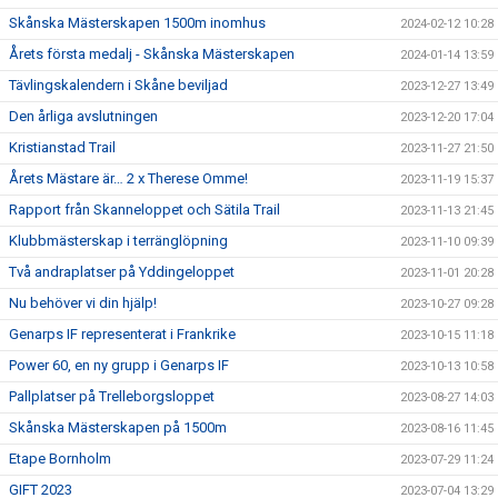
Skånska Mästerskapen 1500m inomhus
2024-02-12 10:28
Årets första medalj - Skånska Mästerskapen
2024-01-14 13:59
Tävlingskalendern i Skåne beviljad
2023-12-27 13:49
Den årliga avslutningen
2023-12-20 17:04
Kristianstad Trail
2023-11-27 21:50
Årets Mästare är… 2 x Therese Omme!
2023-11-19 15:37
Rapport från Skanneloppet och Sätila Trail
2023-11-13 21:45
Klubbmästerskap i terränglöpning
2023-11-10 09:39
Två andraplatser på Yddingeloppet
2023-11-01 20:28
Nu behöver vi din hjälp!
2023-10-27 09:28
Genarps IF representerat i Frankrike
2023-10-15 11:18
Power 60, en ny grupp i Genarps IF
2023-10-13 10:58
Pallplatser på Trelleborgsloppet
2023-08-27 14:03
Skånska Mästerskapen på 1500m
2023-08-16 11:45
Etape Bornholm
2023-07-29 11:24
GIFT 2023
2023-07-04 13:29