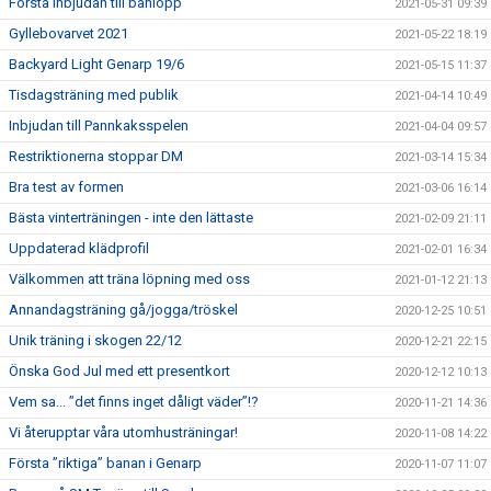
Första inbjudan till banlopp
2021-05-31 09:39
Gyllebovarvet 2021
2021-05-22 18:19
Backyard Light Genarp 19/6
2021-05-15 11:37
Tisdagsträning med publik
2021-04-14 10:49
Inbjudan till Pannkaksspelen
2021-04-04 09:57
Restriktionerna stoppar DM
2021-03-14 15:34
Bra test av formen
2021-03-06 16:14
Bästa vinterträningen - inte den lättaste
2021-02-09 21:11
Uppdaterad klädprofil
2021-02-01 16:34
Välkommen att träna löpning med oss
2021-01-12 21:13
Annandagsträning gå/jogga/tröskel
2020-12-25 10:51
Unik träning i skogen 22/12
2020-12-21 22:15
Önska God Jul med ett presentkort
2020-12-12 10:13
Vem sa... ”det finns inget dåligt väder”!?
2020-11-21 14:36
Vi återupptar våra utomhusträningar!
2020-11-08 14:22
Första ”riktiga” banan i Genarp
2020-11-07 11:07