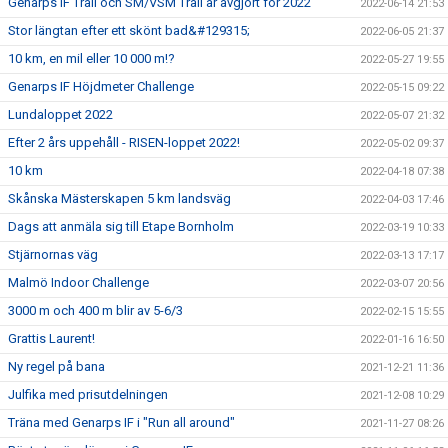
Genarps IF Trail och SM/VSM Trail är avgjort för 2022
2022-06-14 21:53
Stor längtan efter ett skönt bad&#129315;
2022-06-05 21:37
10 km, en mil eller 10 000 m!?
2022-05-27 19:55
Genarps IF Höjdmeter Challenge
2022-05-15 09:22
Lundaloppet 2022
2022-05-07 21:32
Efter 2 års uppehåll - RISEN-loppet 2022!
2022-05-02 09:37
10 km
2022-04-18 07:38
Skånska Mästerskapen 5 km landsväg
2022-04-03 17:46
Dags att anmäla sig till Etape Bornholm
2022-03-19 10:33
Stjärnornas väg
2022-03-13 17:17
Malmö Indoor Challenge
2022-03-07 20:56
3000 m och 400 m blir av 5-6/3
2022-02-15 15:55
Grattis Laurent!
2022-01-16 16:50
Ny regel på bana
2021-12-21 11:36
Julfika med prisutdelningen
2021-12-08 10:29
Träna med Genarps IF i "Run all around"
2021-11-27 08:26