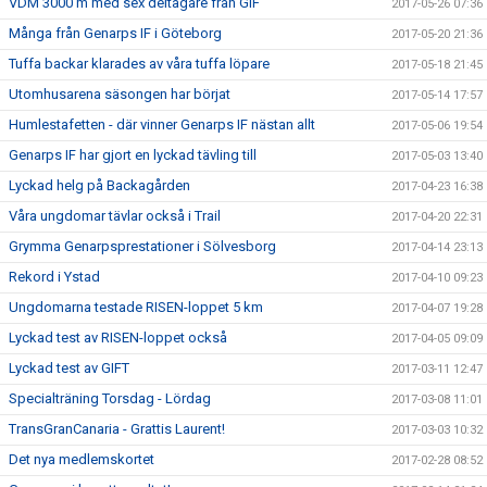
VDM 3000 m med sex deltagare från GIF
2017-05-26 07:36
Många från Genarps IF i Göteborg
2017-05-20 21:36
Tuffa backar klarades av våra tuffa löpare
2017-05-18 21:45
Utomhusarena säsongen har börjat
2017-05-14 17:57
Humlestafetten - där vinner Genarps IF nästan allt
2017-05-06 19:54
Genarps IF har gjort en lyckad tävling till
2017-05-03 13:40
Lyckad helg på Backagården
2017-04-23 16:38
Våra ungdomar tävlar också i Trail
2017-04-20 22:31
Grymma Genarpsprestationer i Sölvesborg
2017-04-14 23:13
Rekord i Ystad
2017-04-10 09:23
Ungdomarna testade RISEN-loppet 5 km
2017-04-07 19:28
Lyckad test av RISEN-loppet också
2017-04-05 09:09
Lyckad test av GIFT
2017-03-11 12:47
Specialträning Torsdag - Lördag
2017-03-08 11:01
TransGranCanaria - Grattis Laurent!
2017-03-03 10:32
Det nya medlemskortet
2017-02-28 08:52