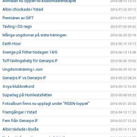
Anmälan nu öppen till klubbmästerskapet
2016-08-10 13:15
Albin chockade i Ystad
2016-07-24 20:13
Premiären av GIFT
2016-07-11 09:27
Tävling i ÖS-regn
2016-07-04 09:45
Många ungdomar på sista träningen.
2016-06-29 20:18
Earth Hour
2016-06-15 10:13
Sverige på fötter tisdagen 14/6
2016-06-13 14:38
Tuff tävlingshelg för Genarps IF
2016-06-06 10:06
Ungdomsträning i Juni
2016-05-29 10:16
Genarps IF vs Genarps IF
2016-05-23 08:24
4 nya klubbrekord
2016-05-12 16:45
Superlag på Humlestafetten
2016-05-08 09:53
Fotoalbum finns nu upplagt under "RISEN-loppet"
2016-05-01 20:02
Framgångar i Ystad
2016-04-10 17:20
Fem från Genarps IF
2016-03-27 12:23
Albin tävlade i Borås
2016-03-15 11:04