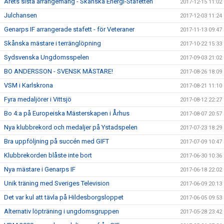
Årets sista arrangemang - Skånska Energi-Stafetten
2017-12-15 11:02
Julchansen
2017-12-03 11:24
Genarps IF arrangerade stafett - för Veteraner
2017-11-13 09:47
Skånska mästare i terränglöpning
2017-10-22 15:33
Sydsvenska Ungdomsspelen
2017-09-03 21:02
BO ANDERSSON - SVENSK MÄSTARE!
2017-08-26 18:09
VSM i Karlskrona
2017-08-21 11:10
Fyra medaljörer i Vittsjö
2017-08-12 22:27
Bo 4:a på Europeiska Mästerskapen i Århus
2017-08-07 20:57
Nya klubbrekord och medaljer på Ystadspelen
2017-07-23 18:29
Bra uppföljning på succén med GIFT
2017-07-09 10:47
Klubbrekorden blåste inte bort
2017-06-30 10:36
Nya mästare i Genarps IF
2017-06-18 22:02
Unik träning med Sveriges Television
2017-06-09 20:13
Det var kul att tävla på Hildesborgsloppet
2017-06-05 09:53
Alternativ löpträning i ungdomsgruppen
2017-05-28 23:42