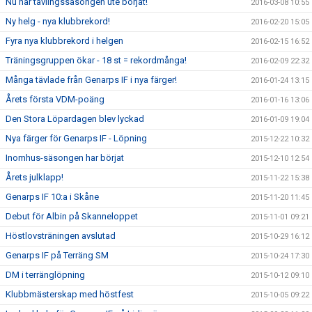
Nu har tävlingssäsongen ute börjat!
2016-03-08 10:55
Ny helg - nya klubbrekord!
2016-02-20 15:05
Fyra nya klubbrekord i helgen
2016-02-15 16:52
Träningsgruppen ökar - 18 st = rekordmånga!
2016-02-09 22:32
Många tävlade från Genarps IF i nya färger!
2016-01-24 13:15
Årets första VDM-poäng
2016-01-16 13:06
Den Stora Löpardagen blev lyckad
2016-01-09 19:04
Nya färger för Genarps IF - Löpning
2015-12-22 10:32
Inomhus-säsongen har börjat
2015-12-10 12:54
Årets julklapp!
2015-11-22 15:38
Genarps IF 10:a i Skåne
2015-11-20 11:45
Debut för Albin på Skanneloppet
2015-11-01 09:21
Höstlovsträningen avslutad
2015-10-29 16:12
Genarps IF på Terräng SM
2015-10-24 17:30
DM i terränglöpning
2015-10-12 09:10
Klubbmästerskap med höstfest
2015-10-05 09:22