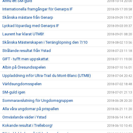
Ännu ett SM-guld
2018-10-14 20:00
Internationella framgångar för Genarps IF
2018-09-17 09:58
Skånska mästare från Genarp
2018-09-09 19:37
Lyckad löpardag med Genarps IF
2018-09-03 09:37
Laurent har klarat UTMB!
2018-09-01 08:20
Skånska Mästerskapen i Terränglöpning den 7/10
2018-08-02 13:56
Strålande resultat från Ystad
2018-07-23 11:18
GIFT - tufft men uppskattat
2018-07-11 19:00
Albin på Öresundsspelen
2018-07-10 16:01
Uppladdning inför Ultra-Trail du Mont-Blanc (UTMB)
2018-07-04 20:42
Världsungdomsspelen
2018-07-02 18:48
SM-guld igen
2018-07-01 21:13
Sommaravslutning för Ungdomsgruppen
2018-06-28 20:20
Alla våra ungdomar på prispallen
2018-06-21 11:20
Omväxlande väder i Ystad
2018-06-14 14:41
Kokande resultat i Trelleborg!
2018-06-10 10:45