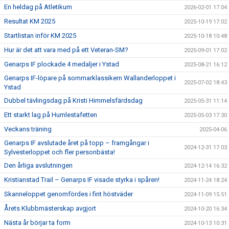
En heldag på Atletikum
2026-02-01 17:04
Resultat KM 2025
2025-10-19 17:02
Startlistan inför KM 2025
2025-10-18 10:48
Hur är det att vara med på ett Veteran-SM?
2025-09-01 17:02
Genarps IF plockade 4 medaljer i Ystad
2025-08-21 16:12
Genarps IF-löpare på sommarklassikern Wallanderloppet i
2025-07-02 18:43
Ystad
Dubbel tävlingsdag på Kristi Himmelsfärdsdag
2025-05-31 11:14
Ett starkt lag på Humlestafetten
2025-05-03 17:30
Veckans träning
2025-04-06
Genarps IF avslutade året på topp – framgångar i
2024-12-31 17:03
Sylvesterloppet och fler personbästa!
Den årliga avslutningen
2024-12-14 16:32
Kristianstad Trail – Genarps IF visade styrka i spåren!
2024-11-24 18:24
Skanneloppet genomfördes i fint höstväder
2024-11-09 15:51
Årets Klubbmästerskap avgjort
2024-10-20 16:34
Nästa år börjar ta form
2024-10-13 10:31