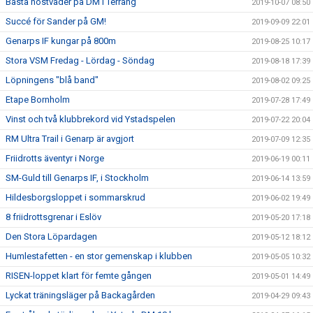
Bästa höstväder på DM i Terräng
2019-10-07 08:50
Succé för Sander på GM!
2019-09-09 22:01
Genarps IF kungar på 800m
2019-08-25 10:17
Stora VSM Fredag - Lördag - Söndag
2019-08-18 17:39
Löpningens "blå band"
2019-08-02 09:25
Etape Bornholm
2019-07-28 17:49
Vinst och två klubbrekord vid Ystadspelen
2019-07-22 20:04
RM Ultra Trail i Genarp är avgjort
2019-07-09 12:35
Friidrotts äventyr i Norge
2019-06-19 00:11
SM-Guld till Genarps IF, i Stockholm
2019-06-14 13:59
Hildesborgsloppet i sommarskrud
2019-06-02 19:49
8 friidrottsgrenar i Eslöv
2019-05-20 17:18
Den Stora Löpardagen
2019-05-12 18:12
Humlestafetten - en stor gemenskap i klubben
2019-05-05 10:32
RISEN-loppet klart för femte gången
2019-05-01 14:49
Lyckat träningsläger på Backagården
2019-04-29 09:43