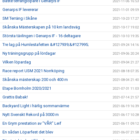
Bäste terränglöpare i Genarps IF
2021-11-06 16:53
Genarps IF levererar
2021-11-01 09:59
SM Terräng i Skåne
2021-10-23 17:27
Skånska Mästerskapen på 10 km landsväg
2021-10-17 19:02
Största tävlingen i Genarps IF - 16 deltagare
2021-10-10 19:35
Tre lag på Humlestafetten &#127939;&#127995;
2021-09-24 14:16
Ny träningsgrupp på lördagar
2021-09-06 20:24
Vilken löpardag
2021-09-04 21:27
Race report USM 2021 Norrköping
2021-08-18 07:35
Skånska mästerskap 200 och 400 m
2021-08-04 21:40
Etape Bornholm 2020/2021
2021-07-31 11:03
Grattis Babak!
2021-07-14 21:57
Backyard Light i härlig sommarvärme
2021-06-19 16:39
Nytt Svenskt Rekord på 3000 m
2021-06-17 10:28
En Grym prestation av ”VÅR” Leif
2021-06-11 09:12
En sådan Löparfest det blev
2021-06-07 21:58