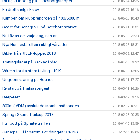
Riktig klubbdag på Hildesborgsloppet
2018-06-04 14:35
Friidrottshelg i Eslöv
2018-05-27 16:16
Kampen om klubbrekorden på 400/5000 m
2018-05-23 10:43
Seger för Genarps IF på Göteborgsvarvet
2018-05-21 08:31
Nu tävlas det varje dag, nästan...
2018-05-10 22:33
Nya Humlestafetten i riktigt vårväder
2018-05-05 18:31
Bilder från RISEN-loppet 2018
2018-05-02 12:47
Träningsläger på Backagården
2018-04-23 09:32
Vårens första stora tävling - 10 K
2018-04-16 13:05
Ungdomsträning på Bounce
2018-03-11 17:27
Rivstart på Trailsäsongen!
2018-03-11 16:26
Beep-test
2018-03-09 09:15
800m (IVDM) avslutade inomhussäsongen
2018-02-17 16:31
Spring i Skåne Trailcup 2018
2018-02-08 20:33
Full pott på Sprinterträffen
2018-01-15 13:59
Genarps IF får beröm av tidningen SPRING
2017-12-26 15:05