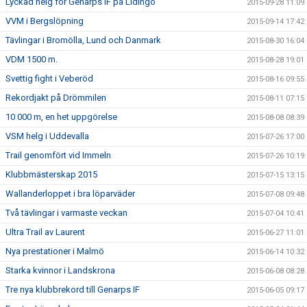
Lyckad helg för Genarps IF på Lidingö
2015-09-28 11:09
VVM i Bergslöpning
2015-09-14 17:42
Tävlingar i Bromölla, Lund och Danmark
2015-08-30 16:04
VDM 1500 m.
2015-08-28 19:01
Svettig fight i Veberöd
2015-08-16 09:55
Rekordjakt på Drömmilen
2015-08-11 07:15
10 000 m, en het uppgörelse
2015-08-08 08:39
VSM helg i Uddevalla
2015-07-26 17:00
Trail genomfört vid Immeln
2015-07-26 10:19
Klubbmästerskap 2015
2015-07-15 13:15
Wallanderloppet i bra löparväder
2015-07-08 09:48
Två tävlingar i varmaste veckan
2015-07-04 10:41
Ultra Trail av Laurent
2015-06-27 11:01
Nya prestationer i Malmö
2015-06-14 10:32
Starka kvinnor i Landskrona
2015-06-08 08:28
Tre nya klubbrekord till Genarps IF
2015-06-05 09:17