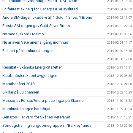
En strålande tävlingsdag i Ystad - DM 10 km
2019-04-07 16:15
En fantastisk helg för Genarps IF är avslutad
2019-03-04 09:53
Andra SM-dagen ökade vi till 1 Guld, 4 Silver, 1 Brons
2019-03-02 19:07
Första SM-dagen gav Guld-Silver-Brons
2019-03-01 22:23
Ny medaljskörd i Malmö
2019-02-11 08:56
Nu är även Veteranerna igång inomhus
2019-02-04 17:17
Full fart på Inomhussäsongen
2019-01-20 18:38
2019-01-08 17:00
Resultat - Skånska Energi-Stafetten
2018-12-13 16:51
Klubbmästerskapet avgjort igen
2018-12-10 08:35
Marathonåret 2018
2018-12-06 21:08
6 killar på Julchansen
2018-12-02 16:29
Massor av Första/Andra-placeringar på Skanne
2018-11-10 16:32
Inomhusträningen har börjat
2018-11-09 09:24
Genarps IF är värd för Skånes Veteraner
2018-11-01 10:21
Söndagsträning i ungdomsgruppen i "Barkley" anda
2018-10-22 22:50