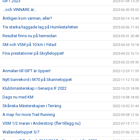
GIFT 2023
2023-07-04 13:29
…och VINNARE är…
2023-06-30 09:55
Äntligen kom värmen, eller?
2023-05-14 15:49
Tre starka/taggade lag på Humlestafetten
2023-05-06 17:43
Resultat finns nu på hemsidan
2023-05-01 20:48
SM och VSM på 10 km i Ystad
2023-04-24 10:18
Fina prestationer på Skrylleloppet!
2023-04-22 16:15
2023-02-22 09:35
Anmälan till GIFT är öppen!
2022-12-29 11:59
Nytt banrekord i M70 på Skanneloppet
2022-11-12 15:00
Klubbmästerskap i Genarps IF 2022
2022-10-23 18:08
Dags nu med KM
2022-10-08 18:00
Skånska Mästerskapen i Terräng
2022-10-02 21:44
A map for more Trail Running
2022-09-28 12:56
VSM 1/2 maran i Anderstorp (fler tillägg nu)
2022-07-14 17:11
Wallanderloppet 5/7
2022-07-06 10:15