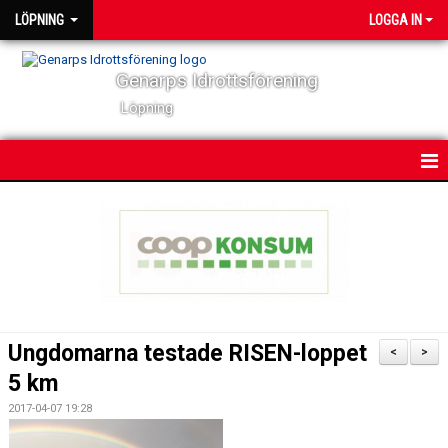
LÖPNING
LOGGA IN
Genarps Idrottsförening
Löpning
HEM
NYHETER
VÅRA TRÄNINGAR
TIDIGARE ARRANGEMANG
Ungdomarna testade RISEN-loppet
<
>
VÅRA LÖPARE
5 km
2017-04-07 19:28
POWER 60