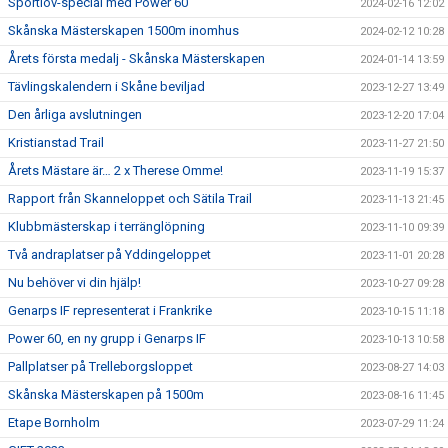
Sportlov-special med Power 60
2024-02-16 12:02
Skånska Mästerskapen 1500m inomhus
2024-02-12 10:28
Årets första medalj - Skånska Mästerskapen
2024-01-14 13:59
Tävlingskalendern i Skåne beviljad
2023-12-27 13:49
Den årliga avslutningen
2023-12-20 17:04
Kristianstad Trail
2023-11-27 21:50
Årets Mästare är… 2 x Therese Omme!
2023-11-19 15:37
Rapport från Skanneloppet och Sätila Trail
2023-11-13 21:45
Klubbmästerskap i terränglöpning
2023-11-10 09:39
Två andraplatser på Yddingeloppet
2023-11-01 20:28
Nu behöver vi din hjälp!
2023-10-27 09:28
Genarps IF representerat i Frankrike
2023-10-15 11:18
Power 60, en ny grupp i Genarps IF
2023-10-13 10:58
Pallplatser på Trelleborgsloppet
2023-08-27 14:03
Skånska Mästerskapen på 1500m
2023-08-16 11:45
Etape Bornholm
2023-07-29 11:24