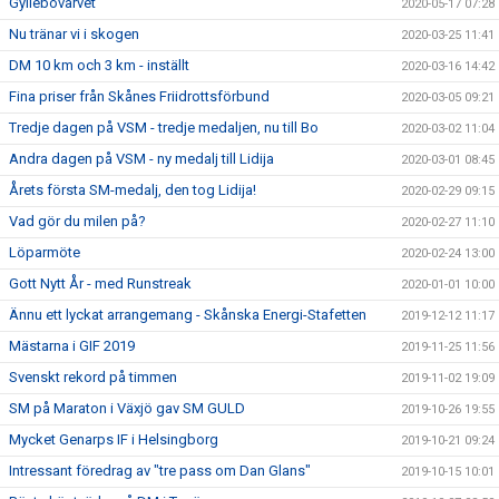
Gyllebovarvet
2020-05-17 07:28
Nu tränar vi i skogen
2020-03-25 11:41
DM 10 km och 3 km - inställt
2020-03-16 14:42
Fina priser från Skånes Friidrottsförbund
2020-03-05 09:21
Tredje dagen på VSM - tredje medaljen, nu till Bo
2020-03-02 11:04
Andra dagen på VSM - ny medalj till Lidija
2020-03-01 08:45
Årets första SM-medalj, den tog Lidija!
2020-02-29 09:15
Vad gör du milen på?
2020-02-27 11:10
Löparmöte
2020-02-24 13:00
Gott Nytt År - med Runstreak
2020-01-01 10:00
Ännu ett lyckat arrangemang - Skånska Energi-Stafetten
2019-12-12 11:17
Mästarna i GIF 2019
2019-11-25 11:56
Svenskt rekord på timmen
2019-11-02 19:09
SM på Maraton i Växjö gav SM GULD
2019-10-26 19:55
Mycket Genarps IF i Helsingborg
2019-10-21 09:24
Intressant föredrag av "tre pass om Dan Glans"
2019-10-15 10:01