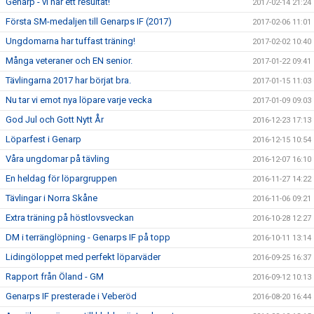
Genarp - vi har ett resultat!
2017-02-14 21:24
Första SM-medaljen till Genarps IF (2017)
2017-02-06 11:01
Ungdomarna har tuffast träning!
2017-02-02 10:40
Många veteraner och EN senior.
2017-01-22 09:41
Tävlingarna 2017 har börjat bra.
2017-01-15 11:03
Nu tar vi emot nya löpare varje vecka
2017-01-09 09:03
God Jul och Gott Nytt År
2016-12-23 17:13
Löparfest i Genarp
2016-12-15 10:54
Våra ungdomar på tävling
2016-12-07 16:10
En heldag för löpargruppen
2016-11-27 14:22
Tävlingar i Norra Skåne
2016-11-06 09:21
Extra träning på höstlovsveckan
2016-10-28 12:27
DM i terränglöpning - Genarps IF på topp
2016-10-11 13:14
Lidingöloppet med perfekt löparväder
2016-09-25 16:37
Rapport från Öland - GM
2016-09-12 10:13
Genarps IF presterade i Veberöd
2016-08-20 16:44