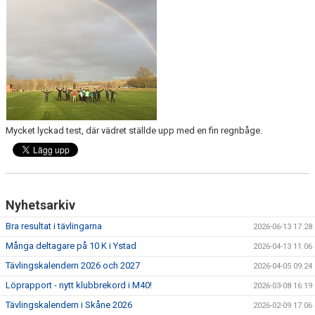
KONTAKT
LÄNKAR
INTERNA TÄVLINGAR
GIFT GENARPS IF TRAIL 2026
Mycket lyckad test, där vädret ställde upp med en fin regnbåge.
ANMÄLAN TILL LÖPGRUPPEN
Nyhetsarkiv
Bra resultat i tävlingarna
2026-06-13 17:28
Många deltagare på 10 K i Ystad
2026-04-13 11:06
Tävlingskalendern 2026 och 2027
2026-04-05 09:24
Löprapport - nytt klubbrekord i M40!
2026-03-08 16:19
Tävlingskalendern i Skåne 2026
2026-02-09 17:06