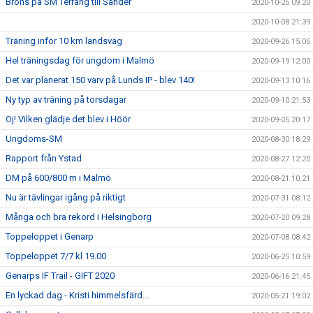
Brons på SM Terräng till Sander
2020-10-25 09:20
2020-10-08 21:39
Träning inför 10 km landsväg
2020-09-26 15:06
Hel träningsdag för ungdom i Malmö
2020-09-19 12:00
Det var planerat 150 varv på Lunds IP - blev 140!
2020-09-13 10:16
Ny typ av träning på torsdagar
2020-09-10 21:53
Oj! Vilken glädje det blev i Höör
2020-09-05 20:17
Ungdoms-SM
2020-08-30 18:29
Rapport från Ystad
2020-08-27 12:20
DM på 600/800 m i Malmö
2020-08-21 10:21
Nu är tävlingar igång på riktigt
2020-07-31 08:12
Många och bra rekord i Helsingborg
2020-07-20 09:28
Toppeloppet i Genarp
2020-07-08 08:42
Toppeloppet 7/7 kl 19.00
2020-06-25 10:59
Genarps IF Trail - GIFT 2020
2020-06-16 21:45
En lyckad dag - Kristi himmelsfärd...
2020-05-21 19:02