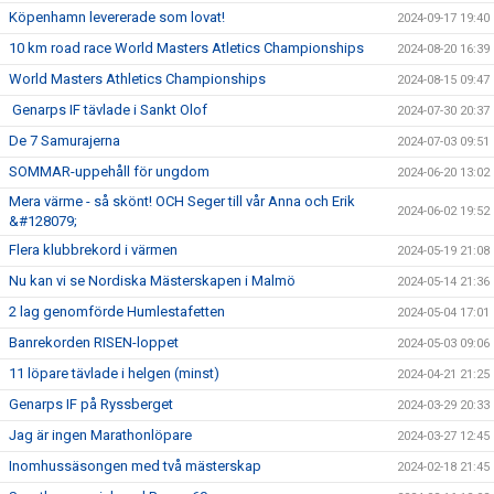
Köpenhamn levererade som lovat!
2024-09-17 19:40
10 km road race World Masters Atletics Championships
2024-08-20 16:39
World Masters Athletics Championships
2024-08-15 09:47
Genarps IF tävlade i Sankt Olof
2024-07-30 20:37
De 7 Samurajerna
2024-07-03 09:51
SOMMAR-uppehåll för ungdom
2024-06-20 13:02
Mera värme - så skönt! OCH Seger till vår Anna och Erik
2024-06-02 19:52
&#128079;
Flera klubbrekord i värmen
2024-05-19 21:08
Nu kan vi se Nordiska Mästerskapen i Malmö
2024-05-14 21:36
2 lag genomförde Humlestafetten
2024-05-04 17:01
Banrekorden RISEN-loppet
2024-05-03 09:06
11 löpare tävlade i helgen (minst)
2024-04-21 21:25
Genarps IF på Ryssberget
2024-03-29 20:33
Jag är ingen Marathonlöpare
2024-03-27 12:45
Inomhussäsongen med två mästerskap
2024-02-18 21:45