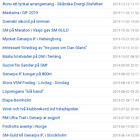
Ännu ett lyckat arrangemang - Skånska Energi-Stafetten
2019-12-12 11:17
Mästarna i GIF 2019
2019-11-25 11:56
Svenskt rekord på timmen
2019-11-02 19:09
SM på Maraton i Växjö gav SM GULD
2019-10-26 19:55
Mycket Genarps IF i Helsingborg
2019-10-21 09:24
Intressant föredrag av "tre pass om Dan Glans"
2019-10-15 10:01
Bästa höstväder på DM i Terräng
2019-10-07 08:50
Succé för Sander på GM!
2019-09-09 22:01
Genarps IF kungar på 800m
2019-08-25 10:17
Stora VSM Fredag - Lördag - Söndag
2019-08-18 17:39
Löpningens "blå band"
2019-08-02 09:25
Etape Bornholm
2019-07-28 17:49
Vinst och två klubbrekord vid Ystadspelen
2019-07-22 20:04
RM Ultra Trail i Genarp är avgjort
2019-07-09 12:35
Friidrotts äventyr i Norge
2019-06-19 00:11
SM-Guld till Genarps IF, i Stockholm
2019-06-14 13:59