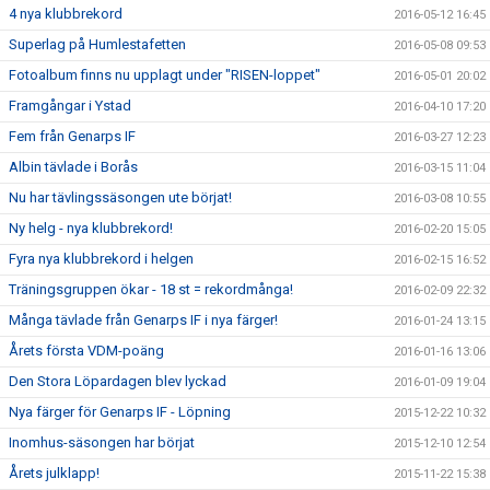
4 nya klubbrekord
2016-05-12 16:45
Superlag på Humlestafetten
2016-05-08 09:53
Fotoalbum finns nu upplagt under "RISEN-loppet"
2016-05-01 20:02
Framgångar i Ystad
2016-04-10 17:20
Fem från Genarps IF
2016-03-27 12:23
Albin tävlade i Borås
2016-03-15 11:04
Nu har tävlingssäsongen ute börjat!
2016-03-08 10:55
Ny helg - nya klubbrekord!
2016-02-20 15:05
Fyra nya klubbrekord i helgen
2016-02-15 16:52
Träningsgruppen ökar - 18 st = rekordmånga!
2016-02-09 22:32
Många tävlade från Genarps IF i nya färger!
2016-01-24 13:15
Årets första VDM-poäng
2016-01-16 13:06
Den Stora Löpardagen blev lyckad
2016-01-09 19:04
Nya färger för Genarps IF - Löpning
2015-12-22 10:32
Inomhus-säsongen har börjat
2015-12-10 12:54
Årets julklapp!
2015-11-22 15:38