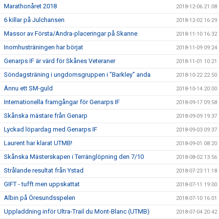
Marathonåret 2018
2018-12-06 21:08
6 killar på Julchansen
2018-12-02 16:29
Massor av Första/Andra-placeringar på Skanne
2018-11-10 16:32
Inomhusträningen har börjat
2018-11-09 09:24
Genarps IF är värd för Skånes Veteraner
2018-11-01 10:21
Söndagsträning i ungdomsgruppen i "Barkley" anda
2018-10-22 22:50
Ännu ett SM-guld
2018-10-14 20:00
Internationella framgångar för Genarps IF
2018-09-17 09:58
Skånska mästare från Genarp
2018-09-09 19:37
Lyckad löpardag med Genarps IF
2018-09-03 09:37
Laurent har klarat UTMB!
2018-09-01 08:20
Skånska Mästerskapen i Terränglöpning den 7/10
2018-08-02 13:56
Strålande resultat från Ystad
2018-07-23 11:18
GIFT - tufft men uppskattat
2018-07-11 19:00
Albin på Öresundsspelen
2018-07-10 16:01
Uppladdning inför Ultra-Trail du Mont-Blanc (UTMB)
2018-07-04 20:42