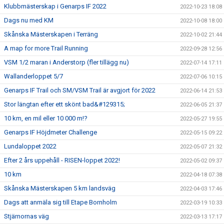
Klubbmästerskap i Genarps IF 2022
2022-10-23 18:08
Dags nu med KM
2022-10-08 18:00
Skånska Mästerskapen i Terräng
2022-10-02 21:44
A map for more Trail Running
2022-09-28 12:56
VSM 1/2 maran i Anderstorp (fler tillägg nu)
2022-07-14 17:11
Wallanderloppet 5/7
2022-07-06 10:15
Genarps IF Trail och SM/VSM Trail är avgjort för 2022
2022-06-14 21:53
Stor längtan efter ett skönt bad&#129315;
2022-06-05 21:37
10 km, en mil eller 10 000 m!?
2022-05-27 19:55
Genarps IF Höjdmeter Challenge
2022-05-15 09:22
Lundaloppet 2022
2022-05-07 21:32
Efter 2 års uppehåll - RISEN-loppet 2022!
2022-05-02 09:37
10 km
2022-04-18 07:38
Skånska Mästerskapen 5 km landsväg
2022-04-03 17:46
Dags att anmäla sig till Etape Bornholm
2022-03-19 10:33
Stjärnornas väg
2022-03-13 17:17