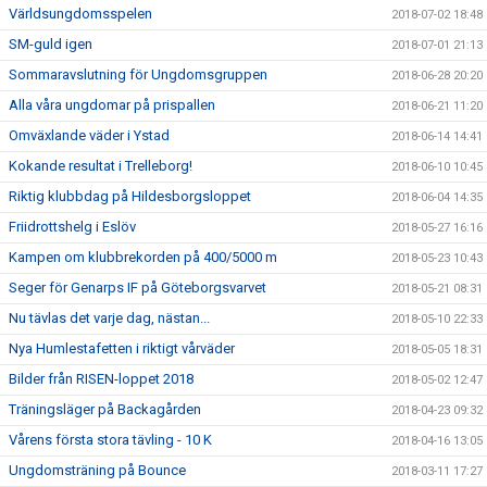
Världsungdomsspelen
2018-07-02 18:48
SM-guld igen
2018-07-01 21:13
Sommaravslutning för Ungdomsgruppen
2018-06-28 20:20
Alla våra ungdomar på prispallen
2018-06-21 11:20
Omväxlande väder i Ystad
2018-06-14 14:41
Kokande resultat i Trelleborg!
2018-06-10 10:45
Riktig klubbdag på Hildesborgsloppet
2018-06-04 14:35
Friidrottshelg i Eslöv
2018-05-27 16:16
Kampen om klubbrekorden på 400/5000 m
2018-05-23 10:43
Seger för Genarps IF på Göteborgsvarvet
2018-05-21 08:31
Nu tävlas det varje dag, nästan...
2018-05-10 22:33
Nya Humlestafetten i riktigt vårväder
2018-05-05 18:31
Bilder från RISEN-loppet 2018
2018-05-02 12:47
Träningsläger på Backagården
2018-04-23 09:32
Vårens första stora tävling - 10 K
2018-04-16 13:05
Ungdomsträning på Bounce
2018-03-11 17:27