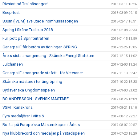
Rivstart på Trailsäsongen!
2018-03-11 16:26
Beep-test
2018-03-09 09:15
800m (IVDM) avslutade inomhussäsongen
2018-02-17 16:31
Spring i Skåne Trailcup 2018
2018-02-08 20:33
Full pott på Sprinterträffen
2018-01-15 13:59
Genarps IF får beröm av tidningen SPRING
2017-12-26 15:05
Årets sista arrangemang - Skånska Energi-Stafetten
2017-12-15 11:02
Julchansen
2017-12-03 11:24
Genarps IF arrangerade stafett - för Veteraner
2017-11-13 09:47
Skånska mästare i terränglöpning
2017-10-22 15:33
Sydsvenska Ungdomsspelen
2017-09-03 21:02
BO ANDERSSON - SVENSK MÄSTARE!
2017-08-26 18:09
VSM i Karlskrona
2017-08-21 11:10
Fyra medaljörer i Vittsjö
2017-08-12 22:27
Bo 4:a på Europeiska Mästerskapen i Århus
2017-08-07 20:57
Nya klubbrekord och medaljer på Ystadspelen
2017-07-23 18:29