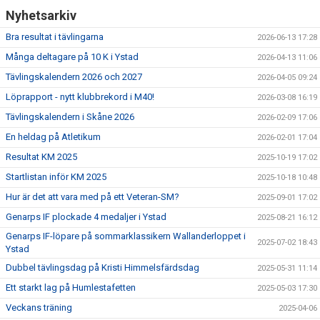
Nyhetsarkiv
Bra resultat i tävlingarna
2026-06-13 17:28
Många deltagare på 10 K i Ystad
2026-04-13 11:06
Tävlingskalendern 2026 och 2027
2026-04-05 09:24
Löprapport - nytt klubbrekord i M40!
2026-03-08 16:19
Tävlingskalendern i Skåne 2026
2026-02-09 17:06
En heldag på Atletikum
2026-02-01 17:04
Resultat KM 2025
2025-10-19 17:02
Startlistan inför KM 2025
2025-10-18 10:48
Hur är det att vara med på ett Veteran-SM?
2025-09-01 17:02
Genarps IF plockade 4 medaljer i Ystad
2025-08-21 16:12
Genarps IF-löpare på sommarklassikern Wallanderloppet i
2025-07-02 18:43
Ystad
Dubbel tävlingsdag på Kristi Himmelsfärdsdag
2025-05-31 11:14
Ett starkt lag på Humlestafetten
2025-05-03 17:30
Veckans träning
2025-04-06