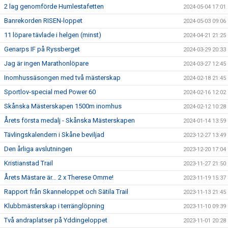
2 lag genomförde Humlestafetten
2024-05-04 17:01
Banrekorden RISEN-loppet
2024-05-03 09:06
11 löpare tävlade i helgen (minst)
2024-04-21 21:25
Genarps IF på Ryssberget
2024-03-29 20:33
Jag är ingen Marathonlöpare
2024-03-27 12:45
Inomhussäsongen med två mästerskap
2024-02-18 21:45
Sportlov-special med Power 60
2024-02-16 12:02
Skånska Mästerskapen 1500m inomhus
2024-02-12 10:28
Årets första medalj - Skånska Mästerskapen
2024-01-14 13:59
Tävlingskalendern i Skåne beviljad
2023-12-27 13:49
Den årliga avslutningen
2023-12-20 17:04
Kristianstad Trail
2023-11-27 21:50
Årets Mästare är… 2 x Therese Omme!
2023-11-19 15:37
Rapport från Skanneloppet och Sätila Trail
2023-11-13 21:45
Klubbmästerskap i terränglöpning
2023-11-10 09:39
Två andraplatser på Yddingeloppet
2023-11-01 20:28