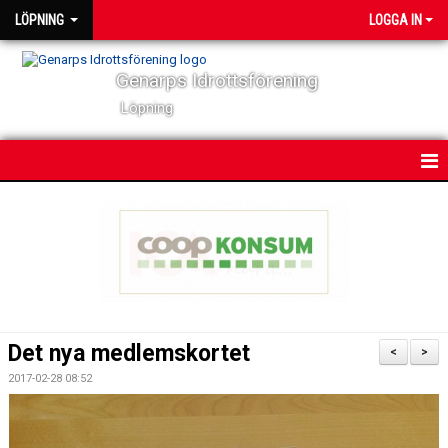
LÖPNING
LOGGA IN
Genarps Idrottsförening
Löpning
HEM
NYHETER
VÅRA TRÄNINGAR
TIDIGARE ARRANGEMANG
Det nya medlemskortet
<
>
VÅRA LÖPARE
2017-02-28 08:52
POWER 60