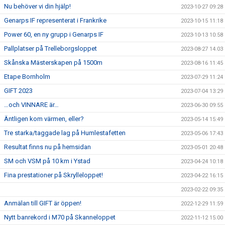
Nu behöver vi din hjälp!
2023-10-27 09:28
Genarps IF representerat i Frankrike
2023-10-15 11:18
Power 60, en ny grupp i Genarps IF
2023-10-13 10:58
Pallplatser på Trelleborgsloppet
2023-08-27 14:03
Skånska Mästerskapen på 1500m
2023-08-16 11:45
Etape Bornholm
2023-07-29 11:24
GIFT 2023
2023-07-04 13:29
…och VINNARE är…
2023-06-30 09:55
Äntligen kom värmen, eller?
2023-05-14 15:49
Tre starka/taggade lag på Humlestafetten
2023-05-06 17:43
Resultat finns nu på hemsidan
2023-05-01 20:48
SM och VSM på 10 km i Ystad
2023-04-24 10:18
Fina prestationer på Skrylleloppet!
2023-04-22 16:15
2023-02-22 09:35
Anmälan till GIFT är öppen!
2022-12-29 11:59
Nytt banrekord i M70 på Skanneloppet
2022-11-12 15:00