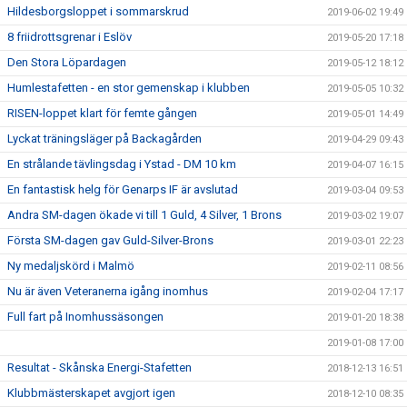
Hildesborgsloppet i sommarskrud
2019-06-02 19:49
8 friidrottsgrenar i Eslöv
2019-05-20 17:18
Den Stora Löpardagen
2019-05-12 18:12
Humlestafetten - en stor gemenskap i klubben
2019-05-05 10:32
RISEN-loppet klart för femte gången
2019-05-01 14:49
Lyckat träningsläger på Backagården
2019-04-29 09:43
En strålande tävlingsdag i Ystad - DM 10 km
2019-04-07 16:15
En fantastisk helg för Genarps IF är avslutad
2019-03-04 09:53
Andra SM-dagen ökade vi till 1 Guld, 4 Silver, 1 Brons
2019-03-02 19:07
Första SM-dagen gav Guld-Silver-Brons
2019-03-01 22:23
Ny medaljskörd i Malmö
2019-02-11 08:56
Nu är även Veteranerna igång inomhus
2019-02-04 17:17
Full fart på Inomhussäsongen
2019-01-20 18:38
2019-01-08 17:00
Resultat - Skånska Energi-Stafetten
2018-12-13 16:51
Klubbmästerskapet avgjort igen
2018-12-10 08:35