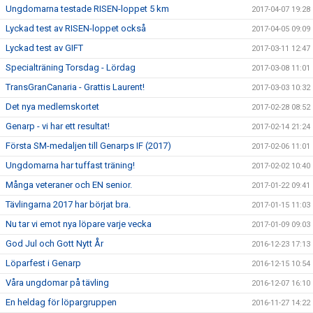
Ungdomarna testade RISEN-loppet 5 km
2017-04-07 19:28
Lyckad test av RISEN-loppet också
2017-04-05 09:09
Lyckad test av GIFT
2017-03-11 12:47
Specialträning Torsdag - Lördag
2017-03-08 11:01
TransGranCanaria - Grattis Laurent!
2017-03-03 10:32
Det nya medlemskortet
2017-02-28 08:52
Genarp - vi har ett resultat!
2017-02-14 21:24
Första SM-medaljen till Genarps IF (2017)
2017-02-06 11:01
Ungdomarna har tuffast träning!
2017-02-02 10:40
Många veteraner och EN senior.
2017-01-22 09:41
Tävlingarna 2017 har börjat bra.
2017-01-15 11:03
Nu tar vi emot nya löpare varje vecka
2017-01-09 09:03
God Jul och Gott Nytt År
2016-12-23 17:13
Löparfest i Genarp
2016-12-15 10:54
Våra ungdomar på tävling
2016-12-07 16:10
En heldag för löpargruppen
2016-11-27 14:22