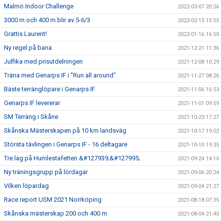
Malmö Indoor Challenge
2022-03-07 20:56
3000 m och 400 m blir av 5-6/3
2022-02-15 15:55
Grattis Laurent!
2022-01-16 16:50
Ny regel på bana
2021-12-21 11:36
Julfika med prisutdelningen
2021-12-08 10:29
Träna med Genarps IF i "Run all around"
2021-11-27 08:26
Bäste terränglöpare i Genarps IF
2021-11-06 16:53
Genarps IF levererar
2021-11-01 09:59
SM Terräng i Skåne
2021-10-23 17:27
Skånska Mästerskapen på 10 km landsväg
2021-10-17 19:02
Största tävlingen i Genarps IF - 16 deltagare
2021-10-10 19:35
Tre lag på Humlestafetten &#127939;&#127995;
2021-09-24 14:16
Ny träningsgrupp på lördagar
2021-09-06 20:24
Vilken löpardag
2021-09-04 21:27
Race report USM 2021 Norrköping
2021-08-18 07:35
Skånska mästerskap 200 och 400 m
2021-08-04 21:40