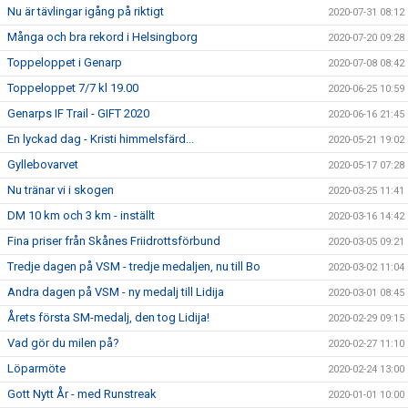
Nu är tävlingar igång på riktigt
2020-07-31 08:12
Många och bra rekord i Helsingborg
2020-07-20 09:28
Toppeloppet i Genarp
2020-07-08 08:42
Toppeloppet 7/7 kl 19.00
2020-06-25 10:59
Genarps IF Trail - GIFT 2020
2020-06-16 21:45
En lyckad dag - Kristi himmelsfärd...
2020-05-21 19:02
Gyllebovarvet
2020-05-17 07:28
Nu tränar vi i skogen
2020-03-25 11:41
DM 10 km och 3 km - inställt
2020-03-16 14:42
Fina priser från Skånes Friidrottsförbund
2020-03-05 09:21
Tredje dagen på VSM - tredje medaljen, nu till Bo
2020-03-02 11:04
Andra dagen på VSM - ny medalj till Lidija
2020-03-01 08:45
Årets första SM-medalj, den tog Lidija!
2020-02-29 09:15
Vad gör du milen på?
2020-02-27 11:10
Löparmöte
2020-02-24 13:00
Gott Nytt År - med Runstreak
2020-01-01 10:00