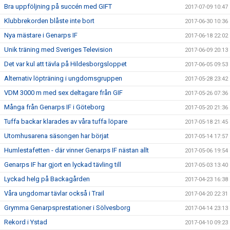
Bra uppföljning på succén med GIFT
2017-07-09 10:47
Klubbrekorden blåste inte bort
2017-06-30 10:36
Nya mästare i Genarps IF
2017-06-18 22:02
Unik träning med Sveriges Television
2017-06-09 20:13
Det var kul att tävla på Hildesborgsloppet
2017-06-05 09:53
Alternativ löpträning i ungdomsgruppen
2017-05-28 23:42
VDM 3000 m med sex deltagare från GIF
2017-05-26 07:36
Många från Genarps IF i Göteborg
2017-05-20 21:36
Tuffa backar klarades av våra tuffa löpare
2017-05-18 21:45
Utomhusarena säsongen har börjat
2017-05-14 17:57
Humlestafetten - där vinner Genarps IF nästan allt
2017-05-06 19:54
Genarps IF har gjort en lyckad tävling till
2017-05-03 13:40
Lyckad helg på Backagården
2017-04-23 16:38
Våra ungdomar tävlar också i Trail
2017-04-20 22:31
Grymma Genarpsprestationer i Sölvesborg
2017-04-14 23:13
Rekord i Ystad
2017-04-10 09:23