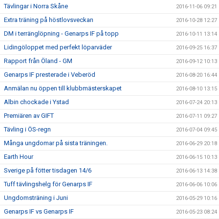
Tävlingar i Norra Skåne
2016-11-06 09:21
Extra träning på höstlovsveckan
2016-10-28 12:27
DM i terränglöpning - Genarps IF på topp
2016-10-11 13:14
Lidingöloppet med perfekt löparväder
2016-09-25 16:37
Rapport från Öland - GM
2016-09-12 10:13
Genarps IF presterade i Veberöd
2016-08-20 16:44
Anmälan nu öppen till klubbmästerskapet
2016-08-10 13:15
Albin chockade i Ystad
2016-07-24 20:13
Premiären av GIFT
2016-07-11 09:27
Tävling i ÖS-regn
2016-07-04 09:45
Många ungdomar på sista träningen.
2016-06-29 20:18
Earth Hour
2016-06-15 10:13
Sverige på fötter tisdagen 14/6
2016-06-13 14:38
Tuff tävlingshelg för Genarps IF
2016-06-06 10:06
Ungdomsträning i Juni
2016-05-29 10:16
Genarps IF vs Genarps IF
2016-05-23 08:24