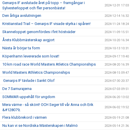
Genarps IF avslutade året på topp – framgångar i
2024-12-31 17:03
Sylvesterloppet och fler personbästa!
Den årliga avslutningen
2024-12-14 16:32
Kristianstad Trail – Genarps IF visade styrka i spåren!
2024-11-24 18:24
Skanneloppet genomfördes i fint höstväder
2024-11-09 15:51
Årets Klubbmästerskap avgjort
2024-10-20 16:34
Nästa år börjar ta form
2024-10-13 10:31
Köpenhamn levererade som lovat!
2024-09-17 19:40
10 km road race World Masters Atletics Championships
2024-08-20 16:39
World Masters Athletics Championships
2024-08-15 09:47
Genarps IF tävlade i Sankt Olof
2024-07-30 20:37
De 7 Samurajerna
2024-07-03 09:51
SOMMAR-uppehåll för ungdom
2024-06-20 13:02
Mera värme - så skönt! OCH Seger till vår Anna och Erik
2024-06-02 19:52
&#128079;
Flera klubbrekord i värmen
2024-05-19 21:08
Nu kan vi se Nordiska Mästerskapen i Malmö
2024-05-14 21:36