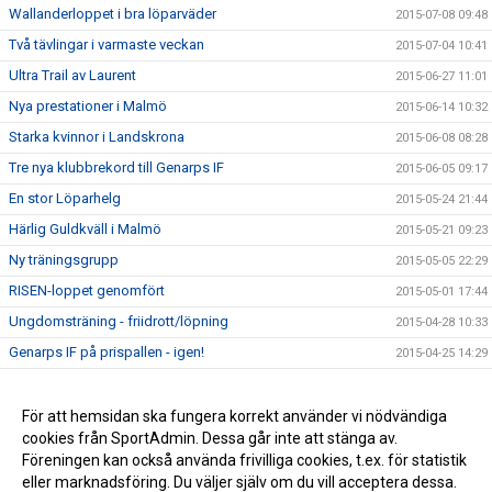
Wallanderloppet i bra löparväder
2015-07-08 09:48
Två tävlingar i varmaste veckan
2015-07-04 10:41
Ultra Trail av Laurent
2015-06-27 11:01
Nya prestationer i Malmö
2015-06-14 10:32
Starka kvinnor i Landskrona
2015-06-08 08:28
Tre nya klubbrekord till Genarps IF
2015-06-05 09:17
En stor Löparhelg
2015-05-24 21:44
Härlig Guldkväll i Malmö
2015-05-21 09:23
Ny träningsgrupp
2015-05-05 22:29
RISEN-loppet genomfört
2015-05-01 17:44
Ungdomsträning - friidrott/löpning
2015-04-28 10:33
Genarps IF på prispallen - igen!
2015-04-25 14:29
Testlopp i kväll
2015-04-23 14:39
Det haglade i Ystad!
För att hemsidan ska fungera korrekt använder vi nödvändiga
2015-04-12 15:54
cookies från SportAdmin. Dessa går inte att stänga av.
Extra träning!
2015-04-06 11:40
Föreningen kan också använda frivilliga cookies, t.ex. för statistik
eller marknadsföring. Du väljer själv om du vill acceptera dessa.