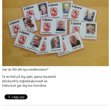
KONTAKT
LÄNKAR
INTERNA TÄVLINGAR
GIFT GENARPS IF TRAIL 2026
ANMÄLAN TILL LÖPGRUPPEN
Har du fått ditt nya medlemskort?
Ta en bild på dig själv, gärna löparbild.
Skicka till b-m@abbakonsult.se
Detta kort ger dig bra förmåner.