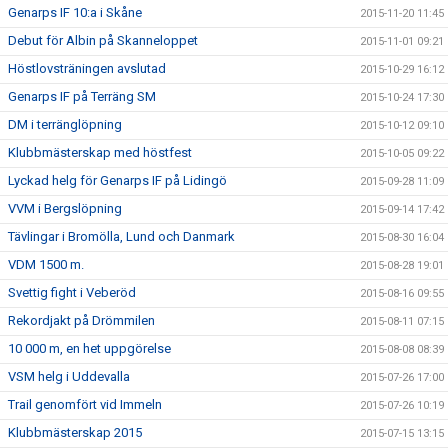
Genarps IF 10:a i Skåne
2015-11-20 11:45
Debut för Albin på Skanneloppet
2015-11-01 09:21
Höstlovsträningen avslutad
2015-10-29 16:12
Genarps IF på Terräng SM
2015-10-24 17:30
DM i terränglöpning
2015-10-12 09:10
Klubbmästerskap med höstfest
2015-10-05 09:22
Lyckad helg för Genarps IF på Lidingö
2015-09-28 11:09
VVM i Bergslöpning
2015-09-14 17:42
Tävlingar i Bromölla, Lund och Danmark
2015-08-30 16:04
VDM 1500 m.
2015-08-28 19:01
Svettig fight i Veberöd
2015-08-16 09:55
Rekordjakt på Drömmilen
2015-08-11 07:15
10 000 m, en het uppgörelse
2015-08-08 08:39
VSM helg i Uddevalla
2015-07-26 17:00
Trail genomfört vid Immeln
2015-07-26 10:19
Klubbmästerskap 2015
2015-07-15 13:15