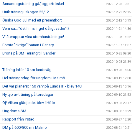
Annandagsträning gå/jogga/tröskel
2020-12-25 10:51
Unik träning i skogen 22/12
2020-12-21 22:15
Önska God Jul med ett presentkort
2020-12-12 10:13
Vem sa... ”det finns inget dåligt väder”!?
2020-11-21 14:36
Vi återupptar våra utomhusträningar!
2020-11-08 14:22
Första ”riktiga” banan i Genarp
2020-11-07 11:07
Brons på SM Terräng till Sander
2020-10-25 09:20
2020-10-08 21:39
Träning inför 10 km landsväg
2020-09-26 15:06
Hel träningsdag för ungdom i Malmö
2020-09-19 12:00
Det var planerat 150 varv på Lunds IP - blev 140!
2020-09-13 10:16
Ny typ av träning på torsdagar
2020-09-10 21:53
Oj! Vilken glädje det blev i Höör
2020-09-05 20:17
Ungdoms-SM
2020-08-30 18:29
Rapport från Ystad
2020-08-27 12:20
DM på 600/800 m i Malmö
2020-08-21 10:21