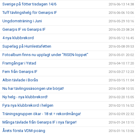
Sverige på fötter tisdagen 14/6
2016-06-13 14:38
Tuff tävlingshelg för Genarps IF
2016-06-06 10:06
Ungdomsträning i Juni
2016-05-29 10:16
Genarps IF vs Genarps IF
2016-05-23 08:24
4 nya klubbrekord
2016-05-12 16:45
Superlag på Humlestafetten
2016-05-08 09:53
Fotoalbum finns nu upplagt under "RISEN-loppet"
2016-05-01 20:02
Framgångar i Ystad
2016-04-10 17:20
Fem från Genarps IF
2016-03-27 12:23
Albin tävlade i Borås
2016-03-15 11:04
Nu har tävlingssäsongen ute börjat!
2016-03-08 10:55
Ny helg - nya klubbrekord!
2016-02-20 15:05
Fyra nya klubbrekord i helgen
2016-02-15 16:52
Träningsgruppen ökar - 18 st = rekordmånga!
2016-02-09 22:32
Många tävlade från Genarps IF i nya färger!
2016-01-24 13:15
Årets första VDM-poäng
2016-01-16 13:06