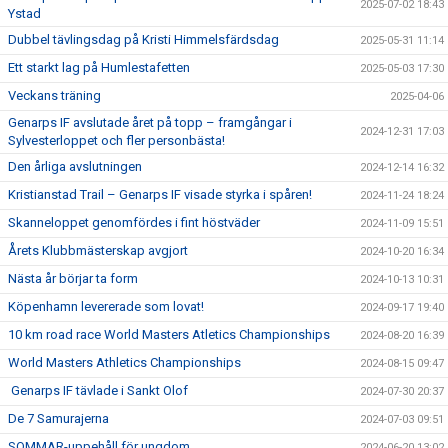
2025-07-02 18:43
Ystad
Dubbel tävlingsdag på Kristi Himmelsfärdsdag
2025-05-31 11:14
Ett starkt lag på Humlestafetten
2025-05-03 17:30
Veckans träning
2025-04-06
Genarps IF avslutade året på topp – framgångar i
2024-12-31 17:03
Sylvesterloppet och fler personbästa!
Den årliga avslutningen
2024-12-14 16:32
Kristianstad Trail – Genarps IF visade styrka i spåren!
2024-11-24 18:24
Skanneloppet genomfördes i fint höstväder
2024-11-09 15:51
Årets Klubbmästerskap avgjort
2024-10-20 16:34
Nästa år börjar ta form
2024-10-13 10:31
Köpenhamn levererade som lovat!
2024-09-17 19:40
10 km road race World Masters Atletics Championships
2024-08-20 16:39
World Masters Athletics Championships
2024-08-15 09:47
Genarps IF tävlade i Sankt Olof
2024-07-30 20:37
De 7 Samurajerna
2024-07-03 09:51
SOMMAR-uppehåll för ungdom
2024-06-20 13:02