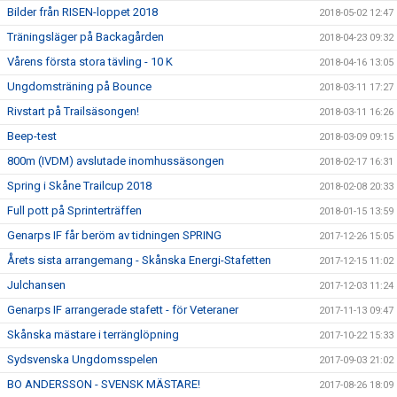
Bilder från RISEN-loppet 2018
2018-05-02 12:47
Träningsläger på Backagården
2018-04-23 09:32
Vårens första stora tävling - 10 K
2018-04-16 13:05
Ungdomsträning på Bounce
2018-03-11 17:27
Rivstart på Trailsäsongen!
2018-03-11 16:26
Beep-test
2018-03-09 09:15
800m (IVDM) avslutade inomhussäsongen
2018-02-17 16:31
Spring i Skåne Trailcup 2018
2018-02-08 20:33
Full pott på Sprinterträffen
2018-01-15 13:59
Genarps IF får beröm av tidningen SPRING
2017-12-26 15:05
Årets sista arrangemang - Skånska Energi-Stafetten
2017-12-15 11:02
Julchansen
2017-12-03 11:24
Genarps IF arrangerade stafett - för Veteraner
2017-11-13 09:47
Skånska mästare i terränglöpning
2017-10-22 15:33
Sydsvenska Ungdomsspelen
2017-09-03 21:02
BO ANDERSSON - SVENSK MÄSTARE!
2017-08-26 18:09