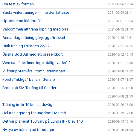
Bra test av formen
2021-03-06 16:14
Bästa vinterträningen - inte den lättaste
2021-02-09 21:11
Uppdaterad klädprofil
2021-02-01 16:34
Välkommen att träna löpning med oss
2021-01-12 21:13
Annandagsträning gå/jogga/tröskel
2020-12-25 10:51
Unik träning i skogen 22/12
2020-12-21 22:15
Önska God Jul med ett presentkort
2020-12-12 10:13
Vem sa... ”det finns inget dåligt väder”!?
2020-11-21 14:36
Vi återupptar våra utomhusträningar!
2020-11-08 14:22
Första ”riktiga” banan i Genarp
2020-11-07 11:07
Brons på SM Terräng till Sander
2020-10-25 09:20
2020-10-08 21:39
Träning inför 10 km landsväg
2020-09-26 15:06
Hel träningsdag för ungdom i Malmö
2020-09-19 12:00
Det var planerat 150 varv på Lunds IP - blev 140!
2020-09-13 10:16
Ny typ av träning på torsdagar
2020-09-10 21:53