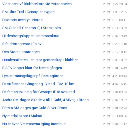
Vinst och två klubbrekord vid Ystadspelen
2019-07-22 20:04
RM Ultra Trail i Genarp är avgjort
2019-07-09 12:35
Friidrotts äventyr i Norge
2019-06-19 00:11
SM-Guld till Genarps IF, i Stockholm
2019-06-14 13:59
Hildesborgsloppet i sommarskrud
2019-06-02 19:49
8 friidrottsgrenar i Eslöv
2019-05-20 17:18
Den Stora Löpardagen
2019-05-12 18:12
Humlestafetten - en stor gemenskap i klubben
2019-05-05 10:32
RISEN-loppet klart för femte gången
2019-05-01 14:49
Lyckat träningsläger på Backagården
2019-04-29 09:43
En strålande tävlingsdag i Ystad - DM 10 km
2019-04-07 16:15
En fantastisk helg för Genarps IF är avslutad
2019-03-04 09:53
Andra SM-dagen ökade vi till 1 Guld, 4 Silver, 1 Brons
2019-03-02 19:07
Första SM-dagen gav Guld-Silver-Brons
2019-03-01 22:23
Ny medaljskörd i Malmö
2019-02-11 08:56
Nu är även Veteranerna igång inomhus
2019-02-04 17:17