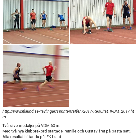
KONTAKT
LÄNKAR
INTERNA TÄVLINGAR
GIFT GENARPS IF TRAIL 2026
ANMÄLAN TILL LÖPGRUPPEN
http://www.ifklund.se/tavlingar/sprintertraffen/2017/Resultat_IVDM_2017.ht
m
Två silvermedaljer på VDM 60 m.
Med två nya klubbrekord startade Pernille och Gustav året på bästa sätt.
Alla resultat hittar du på IFK Lund.