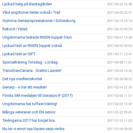
Lyckad helg på Backagården
2017-04-23 16:38
Våra ungdomar tävlar också i Trail
2017-04-20 22:31
Grymma Genarpsprestationer i Sölvesborg
2017-04-14 23:13
Rekord i Ystad
2017-04-10 09:23
Ungdomarna testade RISEN-loppet 5 km
2017-04-07 19:28
Lyckad test av RISEN-loppet också
2017-04-05 09:09
Lyckad test av GIFT
2017-03-11 12:47
Specialträning Torsdag - Lördag
2017-03-08 11:01
TransGranCanaria - Grattis Laurent!
2017-03-03 10:32
Det nya medlemskortet
2017-02-28 08:52
Genarp - vi har ett resultat!
2017-02-14 21:24
Första SM-medaljen till Genarps IF (2017)
2017-02-06 11:01
Ungdomarna har tuffast träning!
2017-02-02 10:40
Många veteraner och EN senior.
2017-01-22 09:41
Tävlingarna 2017 har börjat bra.
2017-01-15 11:03
Nu tar vi emot nya löpare varje vecka
2017-01-09 09:03