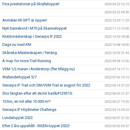
Fina prestationer på Skrylleloppet!
2023-04-22 16:15
2023-02-22 09:35
Anmälan till GIFT är öppen!
2022-12-29 11:59
Nytt banrekord i M70 på Skanneloppet
2022-11-12 15:00
Klubbmästerskap i Genarps IF 2022
2022-10-23 18:08
Dags nu med KM
2022-10-08 18:00
Skånska Mästerskapen i Terräng
2022-10-02 21:44
A map for more Trail Running
2022-09-28 12:56
VSM 1/2 maran i Anderstorp (fler tillägg nu)
2022-07-14 17:11
Wallanderloppet 5/7
2022-07-06 10:15
Genarps IF Trail och SM/VSM Trail är avgjort för 2022
2022-06-14 21:53
Stor längtan efter ett skönt bad&#129315;
2022-06-05 21:37
10 km, en mil eller 10 000 m!?
2022-05-27 19:55
Genarps IF Höjdmeter Challenge
2022-05-15 09:22
Lundaloppet 2022
2022-05-07 21:32
Efter 2 års uppehåll - RISEN-loppet 2022!
2022-05-02 09:37