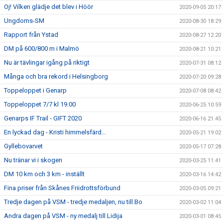
Oj! Vilken glädje det blev i Höör
2020-09-05 20:17
Ungdoms-SM
2020-08-30 18:29
Rapport från Ystad
2020-08-27 12:20
DM på 600/800 m i Malmö
2020-08-21 10:21
Nu är tävlingar igång på riktigt
2020-07-31 08:12
Många och bra rekord i Helsingborg
2020-07-20 09:28
Toppeloppet i Genarp
2020-07-08 08:42
Toppeloppet 7/7 kl 19.00
2020-06-25 10:59
Genarps IF Trail - GIFT 2020
2020-06-16 21:45
En lyckad dag - Kristi himmelsfärd...
2020-05-21 19:02
Gyllebovarvet
2020-05-17 07:28
Nu tränar vi i skogen
2020-03-25 11:41
DM 10 km och 3 km - inställt
2020-03-16 14:42
Fina priser från Skånes Friidrottsförbund
2020-03-05 09:21
Tredje dagen på VSM - tredje medaljen, nu till Bo
2020-03-02 11:04
Andra dagen på VSM - ny medalj till Lidija
2020-03-01 08:45