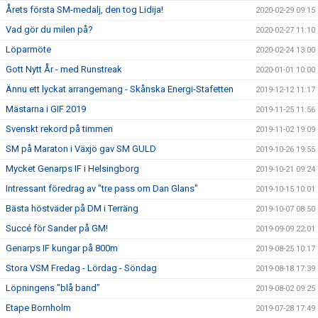
Årets första SM-medalj, den tog Lidija!
2020-02-29 09:15
Vad gör du milen på?
2020-02-27 11:10
Löparmöte
2020-02-24 13:00
Gott Nytt År - med Runstreak
2020-01-01 10:00
Ännu ett lyckat arrangemang - Skånska Energi-Stafetten
2019-12-12 11:17
Mästarna i GIF 2019
2019-11-25 11:56
Svenskt rekord på timmen
2019-11-02 19:09
SM på Maraton i Växjö gav SM GULD
2019-10-26 19:55
Mycket Genarps IF i Helsingborg
2019-10-21 09:24
Intressant föredrag av "tre pass om Dan Glans"
2019-10-15 10:01
Bästa höstväder på DM i Terräng
2019-10-07 08:50
Succé för Sander på GM!
2019-09-09 22:01
Genarps IF kungar på 800m
2019-08-25 10:17
Stora VSM Fredag - Lördag - Söndag
2019-08-18 17:39
Löpningens "blå band"
2019-08-02 09:25
Etape Bornholm
2019-07-28 17:49