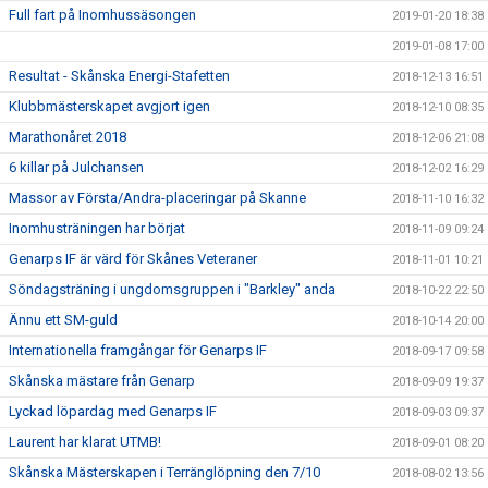
Full fart på Inomhussäsongen
2019-01-20 18:38
2019-01-08 17:00
Resultat - Skånska Energi-Stafetten
2018-12-13 16:51
Klubbmästerskapet avgjort igen
2018-12-10 08:35
Marathonåret 2018
2018-12-06 21:08
6 killar på Julchansen
2018-12-02 16:29
Massor av Första/Andra-placeringar på Skanne
2018-11-10 16:32
Inomhusträningen har börjat
2018-11-09 09:24
Genarps IF är värd för Skånes Veteraner
2018-11-01 10:21
Söndagsträning i ungdomsgruppen i "Barkley" anda
2018-10-22 22:50
Ännu ett SM-guld
2018-10-14 20:00
Internationella framgångar för Genarps IF
2018-09-17 09:58
Skånska mästare från Genarp
2018-09-09 19:37
Lyckad löpardag med Genarps IF
2018-09-03 09:37
Laurent har klarat UTMB!
2018-09-01 08:20
Skånska Mästerskapen i Terränglöpning den 7/10
2018-08-02 13:56