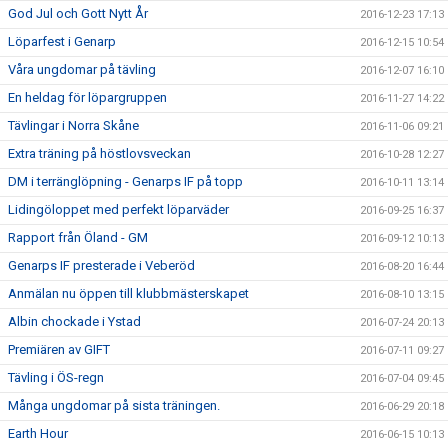
God Jul och Gott Nytt År
2016-12-23 17:13
Löparfest i Genarp
2016-12-15 10:54
Våra ungdomar på tävling
2016-12-07 16:10
En heldag för löpargruppen
2016-11-27 14:22
Tävlingar i Norra Skåne
2016-11-06 09:21
Extra träning på höstlovsveckan
2016-10-28 12:27
DM i terränglöpning - Genarps IF på topp
2016-10-11 13:14
Lidingöloppet med perfekt löparväder
2016-09-25 16:37
Rapport från Öland - GM
2016-09-12 10:13
Genarps IF presterade i Veberöd
2016-08-20 16:44
Anmälan nu öppen till klubbmästerskapet
2016-08-10 13:15
Albin chockade i Ystad
2016-07-24 20:13
Premiären av GIFT
2016-07-11 09:27
Tävling i ÖS-regn
2016-07-04 09:45
Många ungdomar på sista träningen.
2016-06-29 20:18
Earth Hour
2016-06-15 10:13