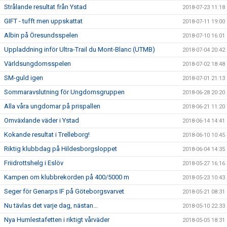
Strålande resultat från Ystad
2018-07-23 11:18
GIFT - tufft men uppskattat
2018-07-11 19:00
Albin på Öresundsspelen
2018-07-10 16:01
Uppladdning inför Ultra-Trail du Mont-Blanc (UTMB)
2018-07-04 20:42
Världsungdomsspelen
2018-07-02 18:48
SM-guld igen
2018-07-01 21:13
Sommaravslutning för Ungdomsgruppen
2018-06-28 20:20
Alla våra ungdomar på prispallen
2018-06-21 11:20
Omväxlande väder i Ystad
2018-06-14 14:41
Kokande resultat i Trelleborg!
2018-06-10 10:45
Riktig klubbdag på Hildesborgsloppet
2018-06-04 14:35
Friidrottshelg i Eslöv
2018-05-27 16:16
Kampen om klubbrekorden på 400/5000 m
2018-05-23 10:43
Seger för Genarps IF på Göteborgsvarvet
2018-05-21 08:31
Nu tävlas det varje dag, nästan...
2018-05-10 22:33
Nya Humlestafetten i riktigt vårväder
2018-05-05 18:31