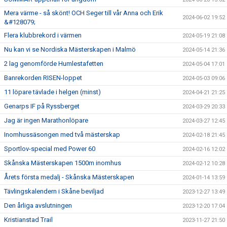
Mera värme - så skönt! OCH Seger till vår Anna och Erik
2024-06-02 19:52
&#128079;
Flera klubbrekord i värmen
2024-05-19 21:08
Nu kan vi se Nordiska Mästerskapen i Malmö
2024-05-14 21:36
2 lag genomförde Humlestafetten
2024-05-04 17:01
Banrekorden RISEN-loppet
2024-05-03 09:06
11 löpare tävlade i helgen (minst)
2024-04-21 21:25
Genarps IF på Ryssberget
2024-03-29 20:33
Jag är ingen Marathonlöpare
2024-03-27 12:45
Inomhussäsongen med två mästerskap
2024-02-18 21:45
Sportlov-special med Power 60
2024-02-16 12:02
Skånska Mästerskapen 1500m inomhus
2024-02-12 10:28
Årets första medalj - Skånska Mästerskapen
2024-01-14 13:59
Tävlingskalendern i Skåne beviljad
2023-12-27 13:49
Den årliga avslutningen
2023-12-20 17:04
Kristianstad Trail
2023-11-27 21:50