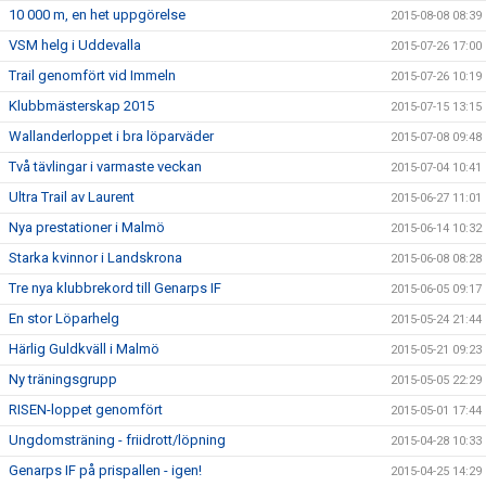
10 000 m, en het uppgörelse
2015-08-08 08:39
VSM helg i Uddevalla
2015-07-26 17:00
Trail genomfört vid Immeln
2015-07-26 10:19
Klubbmästerskap 2015
2015-07-15 13:15
Wallanderloppet i bra löparväder
2015-07-08 09:48
Två tävlingar i varmaste veckan
2015-07-04 10:41
Ultra Trail av Laurent
2015-06-27 11:01
Nya prestationer i Malmö
2015-06-14 10:32
Starka kvinnor i Landskrona
2015-06-08 08:28
Tre nya klubbrekord till Genarps IF
2015-06-05 09:17
En stor Löparhelg
2015-05-24 21:44
Härlig Guldkväll i Malmö
2015-05-21 09:23
Ny träningsgrupp
2015-05-05 22:29
RISEN-loppet genomfört
2015-05-01 17:44
Ungdomsträning - friidrott/löpning
2015-04-28 10:33
Genarps IF på prispallen - igen!
2015-04-25 14:29