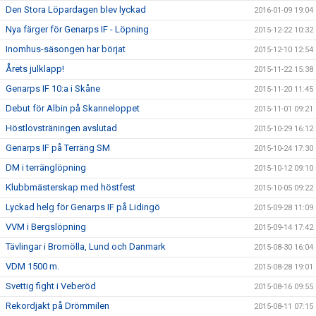
Den Stora Löpardagen blev lyckad
2016-01-09 19:04
Nya färger för Genarps IF - Löpning
2015-12-22 10:32
Inomhus-säsongen har börjat
2015-12-10 12:54
Årets julklapp!
2015-11-22 15:38
Genarps IF 10:a i Skåne
2015-11-20 11:45
Debut för Albin på Skanneloppet
2015-11-01 09:21
Höstlovsträningen avslutad
2015-10-29 16:12
Genarps IF på Terräng SM
2015-10-24 17:30
DM i terränglöpning
2015-10-12 09:10
Klubbmästerskap med höstfest
2015-10-05 09:22
Lyckad helg för Genarps IF på Lidingö
2015-09-28 11:09
VVM i Bergslöpning
2015-09-14 17:42
Tävlingar i Bromölla, Lund och Danmark
2015-08-30 16:04
VDM 1500 m.
2015-08-28 19:01
Svettig fight i Veberöd
2015-08-16 09:55
Rekordjakt på Drömmilen
2015-08-11 07:15