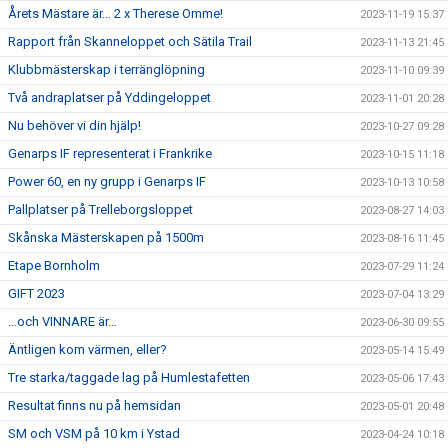
Årets Mästare är… 2 x Therese Omme!
2023-11-19 15:37
Rapport från Skanneloppet och Sätila Trail
2023-11-13 21:45
Klubbmästerskap i terränglöpning
2023-11-10 09:39
Två andraplatser på Yddingeloppet
2023-11-01 20:28
Nu behöver vi din hjälp!
2023-10-27 09:28
Genarps IF representerat i Frankrike
2023-10-15 11:18
Power 60, en ny grupp i Genarps IF
2023-10-13 10:58
Pallplatser på Trelleborgsloppet
2023-08-27 14:03
Skånska Mästerskapen på 1500m
2023-08-16 11:45
Etape Bornholm
2023-07-29 11:24
GIFT 2023
2023-07-04 13:29
…och VINNARE är…
2023-06-30 09:55
Äntligen kom värmen, eller?
2023-05-14 15:49
Tre starka/taggade lag på Humlestafetten
2023-05-06 17:43
Resultat finns nu på hemsidan
2023-05-01 20:48
SM och VSM på 10 km i Ystad
2023-04-24 10:18