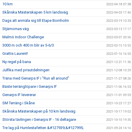
10 km
2022-04-18 07:38
Skånska Mästerskapen 5 km landsväg
2022-04-03 17:46
Dags att anmäla sig till Etape Bornholm
2022-03-19 10:33
Stjärnornas väg
2022-03-13 17:17
Malmö Indoor Challenge
2022-03-07 20:56
3000 m och 400 m blir av 5-6/3
2022-02-15 15:55
Grattis Laurent!
2022-01-16 16:50
Ny regel på bana
2021-12-21 11:36
Julfika med prisutdelningen
2021-12-08 10:29
Träna med Genarps IF i "Run all around"
2021-11-27 08:26
Bäste terränglöpare i Genarps IF
2021-11-06 16:53
Genarps IF levererar
2021-11-01 09:59
SM Terräng i Skåne
2021-10-23 17:27
Skånska Mästerskapen på 10 km landsväg
2021-10-17 19:02
Största tävlingen i Genarps IF - 16 deltagare
2021-10-10 19:35
Tre lag på Humlestafetten &#127939;&#127995;
2021-09-24 14:16