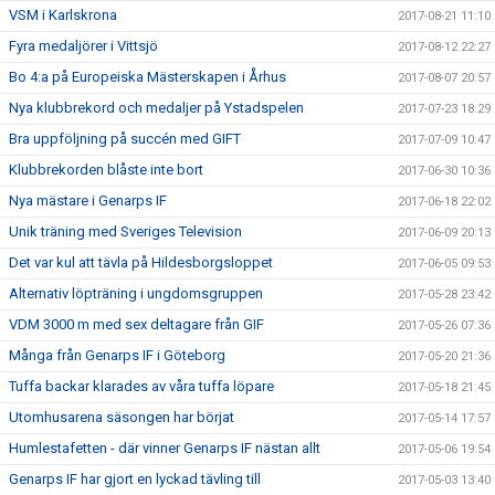
VSM i Karlskrona
2017-08-21 11:10
Fyra medaljörer i Vittsjö
2017-08-12 22:27
Bo 4:a på Europeiska Mästerskapen i Århus
2017-08-07 20:57
Nya klubbrekord och medaljer på Ystadspelen
2017-07-23 18:29
Bra uppföljning på succén med GIFT
2017-07-09 10:47
Klubbrekorden blåste inte bort
2017-06-30 10:36
Nya mästare i Genarps IF
2017-06-18 22:02
Unik träning med Sveriges Television
2017-06-09 20:13
Det var kul att tävla på Hildesborgsloppet
2017-06-05 09:53
Alternativ löpträning i ungdomsgruppen
2017-05-28 23:42
VDM 3000 m med sex deltagare från GIF
2017-05-26 07:36
Många från Genarps IF i Göteborg
2017-05-20 21:36
Tuffa backar klarades av våra tuffa löpare
2017-05-18 21:45
Utomhusarena säsongen har börjat
2017-05-14 17:57
Humlestafetten - där vinner Genarps IF nästan allt
2017-05-06 19:54
Genarps IF har gjort en lyckad tävling till
2017-05-03 13:40