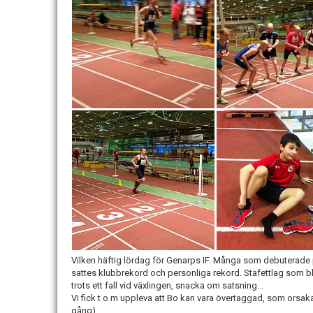
Vilken häftig lördag för Genarps IF. Många som debuterade
sattes klubbrekord och personliga rekord. Stafettlag som blev
trots ett fall vid växlingen, snacka om satsning...
Vi fick t o m uppleva att Bo kan vara övertaggad, som orsakade
gång)