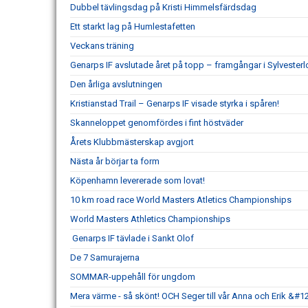
Dubbel tävlingsdag på Kristi Himmelsfärdsdag
Ett starkt lag på Humlestafetten
Veckans träning
Genarps IF avslutade året på topp – framgångar i Sylvesterl
Den årliga avslutningen
Kristianstad Trail – Genarps IF visade styrka i spåren!
Skanneloppet genomfördes i fint höstväder
Årets Klubbmästerskap avgjort
Nästa år börjar ta form
Köpenhamn levererade som lovat!
10 km road race World Masters Atletics Championships
World Masters Athletics Championships
Genarps IF tävlade i Sankt Olof
De 7 Samurajerna
SOMMAR-uppehåll för ungdom
Mera värme - så skönt! OCH Seger till vår Anna och Erik &#1