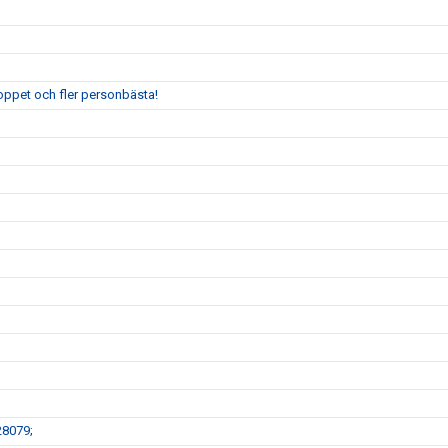
oppet och fler personbästa!
28079;