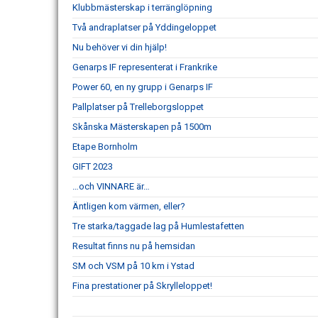
Klubbmästerskap i terränglöpning
Två andraplatser på Yddingeloppet
Nu behöver vi din hjälp!
Genarps IF representerat i Frankrike
Power 60, en ny grupp i Genarps IF
Pallplatser på Trelleborgsloppet
Skånska Mästerskapen på 1500m
Etape Bornholm
GIFT 2023
…och VINNARE är…
Äntligen kom värmen, eller?
Tre starka/taggade lag på Humlestafetten
Resultat finns nu på hemsidan
SM och VSM på 10 km i Ystad
Fina prestationer på Skrylleloppet!