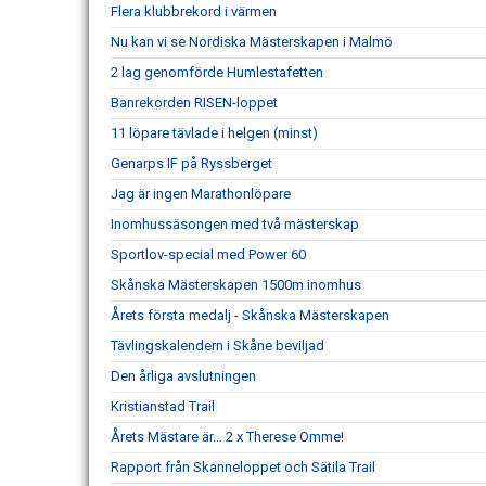
Flera klubbrekord i värmen
Nu kan vi se Nordiska Mästerskapen i Malmö
2 lag genomförde Humlestafetten
Banrekorden RISEN-loppet
11 löpare tävlade i helgen (minst)
Genarps IF på Ryssberget
Jag är ingen Marathonlöpare
Inomhussäsongen med två mästerskap
Sportlov-special med Power 60
Skånska Mästerskapen 1500m inomhus
Årets första medalj - Skånska Mästerskapen
Tävlingskalendern i Skåne beviljad
Den årliga avslutningen
Kristianstad Trail
Årets Mästare är… 2 x Therese Omme!
Rapport från Skanneloppet och Sätila Trail