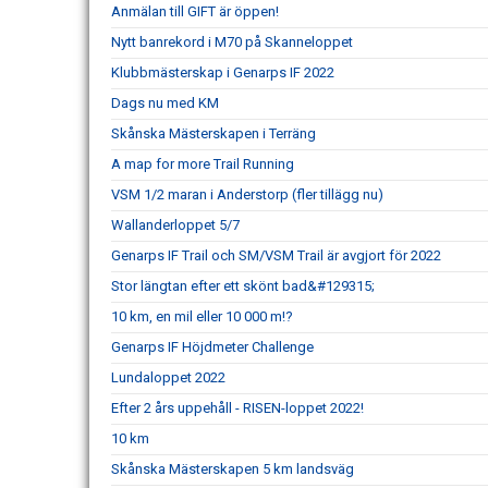
Anmälan till GIFT är öppen!
Nytt banrekord i M70 på Skanneloppet
Klubbmästerskap i Genarps IF 2022
Dags nu med KM
Skånska Mästerskapen i Terräng
A map for more Trail Running
VSM 1/2 maran i Anderstorp (fler tillägg nu)
Wallanderloppet 5/7
Genarps IF Trail och SM/VSM Trail är avgjort för 2022
Stor längtan efter ett skönt bad&#129315;
10 km, en mil eller 10 000 m!?
Genarps IF Höjdmeter Challenge
Lundaloppet 2022
Efter 2 års uppehåll - RISEN-loppet 2022!
10 km
Skånska Mästerskapen 5 km landsväg