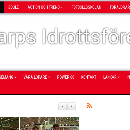
BOULE
ACTION OCH TREND
FOTBOLLSSKOLAN
FÖRÄLDRAR
rps Idrottsför
NGEMANG
VÅRA LÖPARE
POWER 60
KONTAKT
LÄNKAR
I
<
>