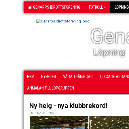
GENARPS IDROTTSFÖRENING
FOTBOLL
LÖPNING
Gena
Löpning
HEM
NYHETER
VÅRA TRÄNINGAR
TIDIGARE ARRA
ANMÄLAN TILL LÖPGRUPPEN
Ny helg - nya klubbrekord!
2016-02-20 15:05