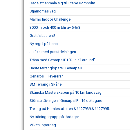
Dags att anmäla sig till Etape Bornholm
Stjärnornas väg
Malmö Indoor Challenge
3000 m och 400 m blir av 5-6/3
Grattis Laurent!
Ny regel på bana
Julfika med prisutdelningen
Träna med Genarps IF i "Run all around"
Bäste terränglöpare i Genarps IF
Genarps IF levererar
SM Terräng i Skåne
Skånska Mästerskapen på 10 km landsväg
Största tävlingen i Genarps IF - 16 deltagare
Tre lag på Humlestafetten &#127939;&#127995;
Ny träningsgrupp på lördagar
Vilken löpardag