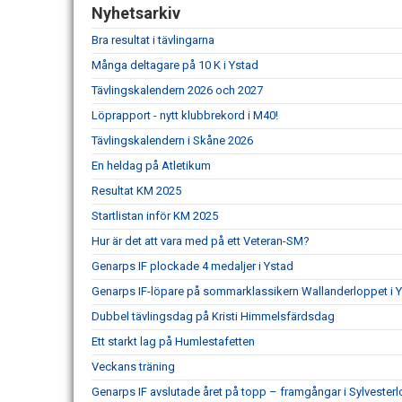
Nyhetsarkiv
Bra resultat i tävlingarna
Många deltagare på 10 K i Ystad
Tävlingskalendern 2026 och 2027
Löprapport - nytt klubbrekord i M40!
Tävlingskalendern i Skåne 2026
En heldag på Atletikum
Resultat KM 2025
Startlistan inför KM 2025
Hur är det att vara med på ett Veteran-SM?
Genarps IF plockade 4 medaljer i Ystad
Genarps IF-löpare på sommarklassikern Wallanderloppet i 
Dubbel tävlingsdag på Kristi Himmelsfärdsdag
Ett starkt lag på Humlestafetten
Veckans träning
Genarps IF avslutade året på topp – framgångar i Sylvesterl