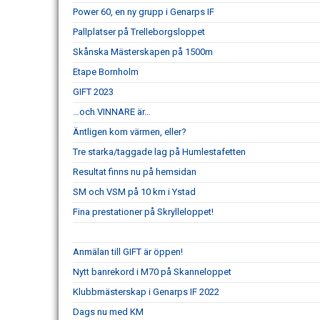
Power 60, en ny grupp i Genarps IF
Pallplatser på Trelleborgsloppet
Skånska Mästerskapen på 1500m
Etape Bornholm
GIFT 2023
…och VINNARE är…
Äntligen kom värmen, eller?
Tre starka/taggade lag på Humlestafetten
Resultat finns nu på hemsidan
SM och VSM på 10 km i Ystad
Fina prestationer på Skrylleloppet!
Anmälan till GIFT är öppen!
Nytt banrekord i M70 på Skanneloppet
Klubbmästerskap i Genarps IF 2022
Dags nu med KM