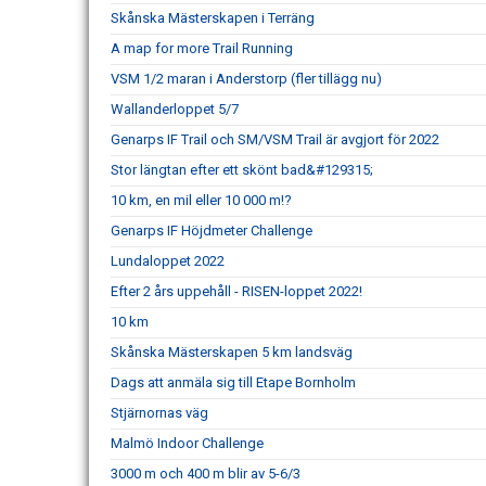
Skånska Mästerskapen i Terräng
A map for more Trail Running
VSM 1/2 maran i Anderstorp (fler tillägg nu)
Wallanderloppet 5/7
Genarps IF Trail och SM/VSM Trail är avgjort för 2022
Stor längtan efter ett skönt bad&#129315;
10 km, en mil eller 10 000 m!?
Genarps IF Höjdmeter Challenge
Lundaloppet 2022
Efter 2 års uppehåll - RISEN-loppet 2022!
10 km
Skånska Mästerskapen 5 km landsväg
Dags att anmäla sig till Etape Bornholm
Stjärnornas väg
Malmö Indoor Challenge
3000 m och 400 m blir av 5-6/3