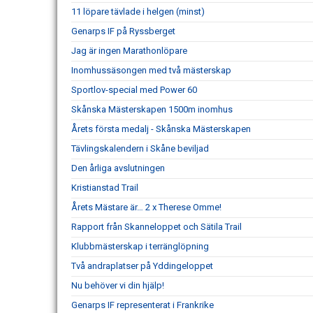
11 löpare tävlade i helgen (minst)
Genarps IF på Ryssberget
Jag är ingen Marathonlöpare
Inomhussäsongen med två mästerskap
Sportlov-special med Power 60
Skånska Mästerskapen 1500m inomhus
Årets första medalj - Skånska Mästerskapen
Tävlingskalendern i Skåne beviljad
Den årliga avslutningen
Kristianstad Trail
Årets Mästare är… 2 x Therese Omme!
Rapport från Skanneloppet och Sätila Trail
Klubbmästerskap i terränglöpning
Två andraplatser på Yddingeloppet
Nu behöver vi din hjälp!
Genarps IF representerat i Frankrike