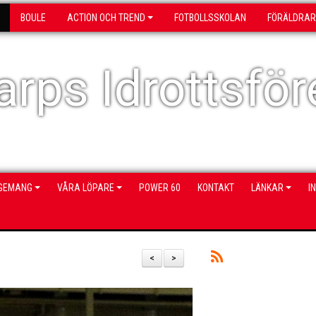
BOULE
ACTION OCH TREND
FOTBOLLSSKOLAN
FÖRÄLDRAR
rps Idrottsför
NGEMANG
VÅRA LÖPARE
POWER 60
KONTAKT
LÄNKAR
I
<
>