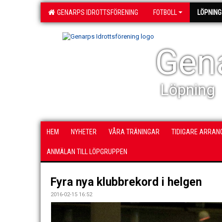
GENARPS IDROTTSFÖRENING
FOTBOLL
LÖPNING
Gena
Löpning
HEM
NYHETER
VÅRA TRÄNINGAR
TIDIGARE ARRA
ANMÄLAN TILL LÖPGRUPPEN
Fyra nya klubbrekord i helgen
2016-02-15 16:52