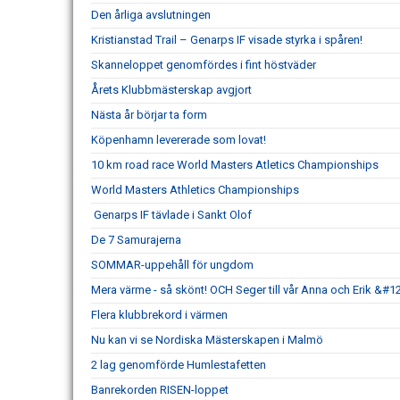
Den årliga avslutningen
Kristianstad Trail – Genarps IF visade styrka i spåren!
Skanneloppet genomfördes i fint höstväder
Årets Klubbmästerskap avgjort
Nästa år börjar ta form
Köpenhamn levererade som lovat!
10 km road race World Masters Atletics Championships
World Masters Athletics Championships
Genarps IF tävlade i Sankt Olof
De 7 Samurajerna
SOMMAR-uppehåll för ungdom
Mera värme - så skönt! OCH Seger till vår Anna och Erik &#1
Flera klubbrekord i värmen
Nu kan vi se Nordiska Mästerskapen i Malmö
2 lag genomförde Humlestafetten
Banrekorden RISEN-loppet