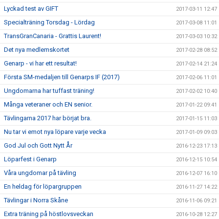
Lyckad test av GIFT
2017-03-11 12:47
Specialträning Torsdag - Lördag
2017-03-08 11:01
TransGranCanaria - Grattis Laurent!
2017-03-03 10:32
Det nya medlemskortet
2017-02-28 08:52
Genarp - vi har ett resultat!
2017-02-14 21:24
Första SM-medaljen till Genarps IF (2017)
2017-02-06 11:01
Ungdomarna har tuffast träning!
2017-02-02 10:40
Många veteraner och EN senior.
2017-01-22 09:41
Tävlingarna 2017 har börjat bra.
2017-01-15 11:03
Nu tar vi emot nya löpare varje vecka
2017-01-09 09:03
God Jul och Gott Nytt År
2016-12-23 17:13
Löparfest i Genarp
2016-12-15 10:54
Våra ungdomar på tävling
2016-12-07 16:10
En heldag för löpargruppen
2016-11-27 14:22
Tävlingar i Norra Skåne
2016-11-06 09:21
Extra träning på höstlovsveckan
2016-10-28 12:27