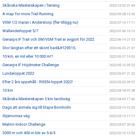
Skånska Mästerskapen i Terräng
2022-10-02 21:44
A map for more Trail Running
2022-09-28 12:56
VSM 1/2 maran i Anderstorp (fler tillägg nu)
2022-07-14 17:11
Wallanderloppet 5/7
2022-07-06 10:15
Genarps IF Trail och SM/VSM Trail är avgjort för 2022
2022-06-14 21:53
Stor längtan efter ett skönt bad&#129315;
2022-06-05 21:37
10 km, en mil eller 10 000 m!?
2022-05-27 19:55
Genarps IF Höjdmeter Challenge
2022-05-15 09:22
Lundaloppet 2022
2022-05-07 21:32
Efter 2 års uppehåll - RISEN-loppet 2022!
2022-05-02 09:37
10 km
2022-04-18 07:38
Skånska Mästerskapen 5 km landsväg
2022-04-03 17:46
Dags att anmäla sig till Etape Bornholm
2022-03-19 10:33
Stjärnornas väg
2022-03-13 17:17
Malmö Indoor Challenge
2022-03-07 20:56
3000 m och 400 m blir av 5-6/3
2022-02-15 15:55