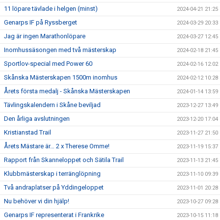
11 löpare tävlade i helgen (minst)
2024-04-21 21:25
Genarps IF på Ryssberget
2024-03-29 20:33
Jag är ingen Marathonlöpare
2024-03-27 12:45
Inomhussäsongen med två mästerskap
2024-02-18 21:45
Sportlov-special med Power 60
2024-02-16 12:02
Skånska Mästerskapen 1500m inomhus
2024-02-12 10:28
Årets första medalj - Skånska Mästerskapen
2024-01-14 13:59
Tävlingskalendern i Skåne beviljad
2023-12-27 13:49
Den årliga avslutningen
2023-12-20 17:04
Kristianstad Trail
2023-11-27 21:50
Årets Mästare är… 2 x Therese Omme!
2023-11-19 15:37
Rapport från Skanneloppet och Sätila Trail
2023-11-13 21:45
Klubbmästerskap i terränglöpning
2023-11-10 09:39
Två andraplatser på Yddingeloppet
2023-11-01 20:28
Nu behöver vi din hjälp!
2023-10-27 09:28
Genarps IF representerat i Frankrike
2023-10-15 11:18