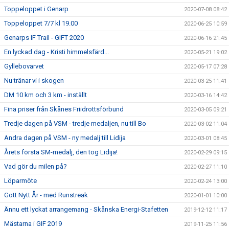
Toppeloppet i Genarp
2020-07-08 08:42
Toppeloppet 7/7 kl 19.00
2020-06-25 10:59
Genarps IF Trail - GIFT 2020
2020-06-16 21:45
En lyckad dag - Kristi himmelsfärd...
2020-05-21 19:02
Gyllebovarvet
2020-05-17 07:28
Nu tränar vi i skogen
2020-03-25 11:41
DM 10 km och 3 km - inställt
2020-03-16 14:42
Fina priser från Skånes Friidrottsförbund
2020-03-05 09:21
Tredje dagen på VSM - tredje medaljen, nu till Bo
2020-03-02 11:04
Andra dagen på VSM - ny medalj till Lidija
2020-03-01 08:45
Årets första SM-medalj, den tog Lidija!
2020-02-29 09:15
Vad gör du milen på?
2020-02-27 11:10
Löparmöte
2020-02-24 13:00
Gott Nytt År - med Runstreak
2020-01-01 10:00
Ännu ett lyckat arrangemang - Skånska Energi-Stafetten
2019-12-12 11:17
Mästarna i GIF 2019
2019-11-25 11:56