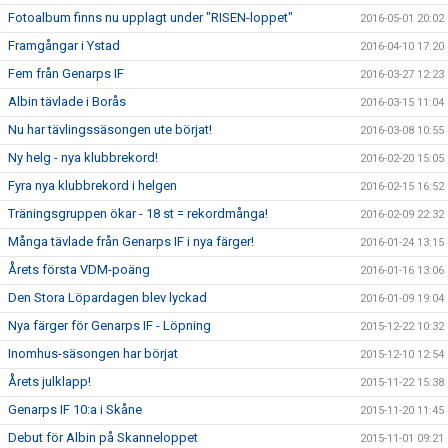
Fotoalbum finns nu upplagt under "RISEN-loppet"
2016-05-01 20:02
Framgångar i Ystad
2016-04-10 17:20
Fem från Genarps IF
2016-03-27 12:23
Albin tävlade i Borås
2016-03-15 11:04
Nu har tävlingssäsongen ute börjat!
2016-03-08 10:55
Ny helg - nya klubbrekord!
2016-02-20 15:05
Fyra nya klubbrekord i helgen
2016-02-15 16:52
Träningsgruppen ökar - 18 st = rekordmånga!
2016-02-09 22:32
Många tävlade från Genarps IF i nya färger!
2016-01-24 13:15
Årets första VDM-poäng
2016-01-16 13:06
Den Stora Löpardagen blev lyckad
2016-01-09 19:04
Nya färger för Genarps IF - Löpning
2015-12-22 10:32
Inomhus-säsongen har börjat
2015-12-10 12:54
Årets julklapp!
2015-11-22 15:38
Genarps IF 10:a i Skåne
2015-11-20 11:45
Debut för Albin på Skanneloppet
2015-11-01 09:21