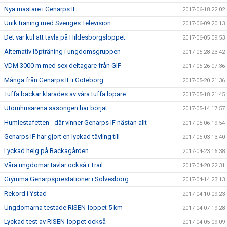
Nya mästare i Genarps IF
2017-06-18 22:02
Unik träning med Sveriges Television
2017-06-09 20:13
Det var kul att tävla på Hildesborgsloppet
2017-06-05 09:53
Alternativ löpträning i ungdomsgruppen
2017-05-28 23:42
VDM 3000 m med sex deltagare från GIF
2017-05-26 07:36
Många från Genarps IF i Göteborg
2017-05-20 21:36
Tuffa backar klarades av våra tuffa löpare
2017-05-18 21:45
Utomhusarena säsongen har börjat
2017-05-14 17:57
Humlestafetten - där vinner Genarps IF nästan allt
2017-05-06 19:54
Genarps IF har gjort en lyckad tävling till
2017-05-03 13:40
Lyckad helg på Backagården
2017-04-23 16:38
Våra ungdomar tävlar också i Trail
2017-04-20 22:31
Grymma Genarpsprestationer i Sölvesborg
2017-04-14 23:13
Rekord i Ystad
2017-04-10 09:23
Ungdomarna testade RISEN-loppet 5 km
2017-04-07 19:28
Lyckad test av RISEN-loppet också
2017-04-05 09:09