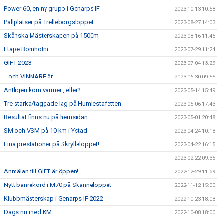
Power 60, en ny grupp i Genarps IF
2023-10-13 10:58
Pallplatser på Trelleborgsloppet
2023-08-27 14:03
Skånska Mästerskapen på 1500m
2023-08-16 11:45
Etape Bornholm
2023-07-29 11:24
GIFT 2023
2023-07-04 13:29
…och VINNARE är…
2023-06-30 09:55
Äntligen kom värmen, eller?
2023-05-14 15:49
Tre starka/taggade lag på Humlestafetten
2023-05-06 17:43
Resultat finns nu på hemsidan
2023-05-01 20:48
SM och VSM på 10 km i Ystad
2023-04-24 10:18
Fina prestationer på Skrylleloppet!
2023-04-22 16:15
2023-02-22 09:35
Anmälan till GIFT är öppen!
2022-12-29 11:59
Nytt banrekord i M70 på Skanneloppet
2022-11-12 15:00
Klubbmästerskap i Genarps IF 2022
2022-10-23 18:08
Dags nu med KM
2022-10-08 18:00