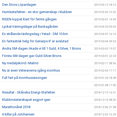
Den Stora Löpardagen
2019-05-12 18:12
Humlestafetten - en stor gemenskap i klubben
2019-05-05 10:32
RISEN-loppet klart för femte gången
2019-05-01 14:49
Lyckat träningsläger på Backagården
2019-04-29 09:43
En strålande tävlingsdag i Ystad - DM 10 km
2019-04-07 16:15
En fantastisk helg för Genarps IF är avslutad
2019-03-04 09:53
Andra SM-dagen ökade vi till 1 Guld, 4 Silver, 1 Brons
2019-03-02 19:07
Första SM-dagen gav Guld-Silver-Brons
2019-03-01 22:23
Ny medaljskörd i Malmö
2019-02-11 08:56
Nu är även Veteranerna igång inomhus
2019-02-04 17:17
Full fart på Inomhussäsongen
2019-01-20 18:38
2019-01-08 17:00
Resultat - Skånska Energi-Stafetten
2018-12-13 16:51
Klubbmästerskapet avgjort igen
2018-12-10 08:35
Marathonåret 2018
2018-12-06 21:08
6 killar på Julchansen
2018-12-02 16:29