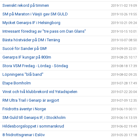
Svenskt rekord på timmen
2019-11-02 19:09
SM på Maraton i Växjö gav SM GULD
2019-10-26 19:55
Mycket Genarps IF i Helsingborg
2019-10-21 09:24
Intressant föredrag av "tre pass om Dan Glans"
2019-10-15 10:01
Bästa höstväder på DM i Terräng
2019-10-07 08:50
Succé för Sander på GM!
2019-09-09 22:01
Genarps IF kungar på 800m
2019-08-25 10:17
Stora VSM Fredag - Lördag - Söndag
2019-08-18 17:39
Löpningens "blå band"
2019-08-02 09:25
Etape Bornholm
2019-07-28 17:49
Vinst och två klubbrekord vid Ystadspelen
2019-07-22 20:04
RM Ultra Trail i Genarp är avgjort
2019-07-09 12:35
Friidrotts äventyr i Norge
2019-06-19 00:11
SM-Guld till Genarps IF, i Stockholm
2019-06-14 13:59
Hildesborgsloppet i sommarskrud
2019-06-02 19:49
8 friidrottsgrenar i Eslöv
2019-05-20 17:18