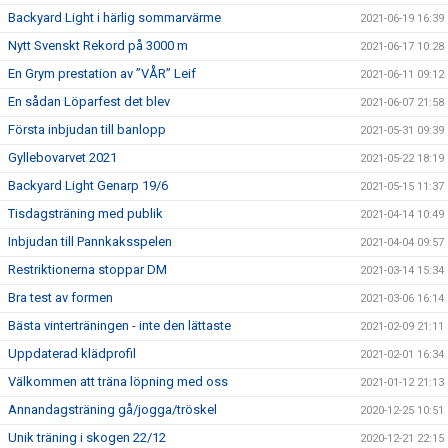
Backyard Light i härlig sommarvärme
2021-06-19 16:39
Nytt Svenskt Rekord på 3000 m
2021-06-17 10:28
En Grym prestation av ”VÅR” Leif
2021-06-11 09:12
En sådan Löparfest det blev
2021-06-07 21:58
Första inbjudan till banlopp
2021-05-31 09:39
Gyllebovarvet 2021
2021-05-22 18:19
Backyard Light Genarp 19/6
2021-05-15 11:37
Tisdagsträning med publik
2021-04-14 10:49
Inbjudan till Pannkaksspelen
2021-04-04 09:57
Restriktionerna stoppar DM
2021-03-14 15:34
Bra test av formen
2021-03-06 16:14
Bästa vinterträningen - inte den lättaste
2021-02-09 21:11
Uppdaterad klädprofil
2021-02-01 16:34
Välkommen att träna löpning med oss
2021-01-12 21:13
Annandagsträning gå/jogga/tröskel
2020-12-25 10:51
Unik träning i skogen 22/12
2020-12-21 22:15