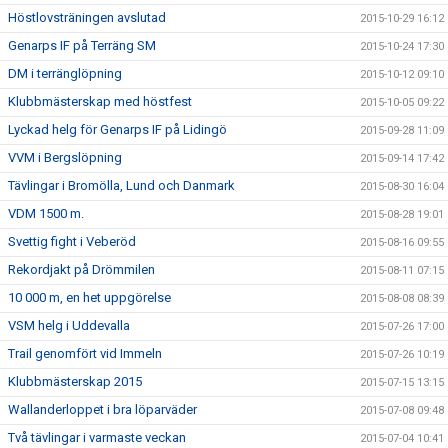
Höstlovsträningen avslutad
2015-10-29 16:12
Genarps IF på Terräng SM
2015-10-24 17:30
DM i terränglöpning
2015-10-12 09:10
Klubbmästerskap med höstfest
2015-10-05 09:22
Lyckad helg för Genarps IF på Lidingö
2015-09-28 11:09
VVM i Bergslöpning
2015-09-14 17:42
Tävlingar i Bromölla, Lund och Danmark
2015-08-30 16:04
VDM 1500 m.
2015-08-28 19:01
Svettig fight i Veberöd
2015-08-16 09:55
Rekordjakt på Drömmilen
2015-08-11 07:15
10 000 m, en het uppgörelse
2015-08-08 08:39
VSM helg i Uddevalla
2015-07-26 17:00
Trail genomfört vid Immeln
2015-07-26 10:19
Klubbmästerskap 2015
2015-07-15 13:15
Wallanderloppet i bra löparväder
2015-07-08 09:48
Två tävlingar i varmaste veckan
2015-07-04 10:41