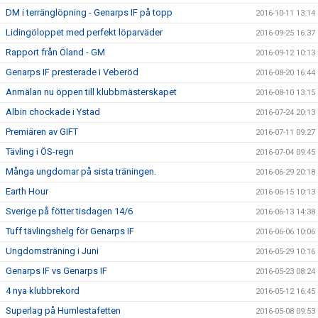
DM i terränglöpning - Genarps IF på topp
2016-10-11 13:14
Lidingöloppet med perfekt löparväder
2016-09-25 16:37
Rapport från Öland - GM
2016-09-12 10:13
Genarps IF presterade i Veberöd
2016-08-20 16:44
Anmälan nu öppen till klubbmästerskapet
2016-08-10 13:15
Albin chockade i Ystad
2016-07-24 20:13
Premiären av GIFT
2016-07-11 09:27
Tävling i ÖS-regn
2016-07-04 09:45
Många ungdomar på sista träningen.
2016-06-29 20:18
Earth Hour
2016-06-15 10:13
Sverige på fötter tisdagen 14/6
2016-06-13 14:38
Tuff tävlingshelg för Genarps IF
2016-06-06 10:06
Ungdomsträning i Juni
2016-05-29 10:16
Genarps IF vs Genarps IF
2016-05-23 08:24
4 nya klubbrekord
2016-05-12 16:45
Superlag på Humlestafetten
2016-05-08 09:53