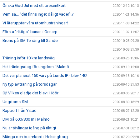
Önska God Jul med ett presentkort
2020-12-12 10:13
Vem sa... ”det finns inget dåligt väder”!?
2020-11-21 14:36
Vi återupptar våra utomhusträningar!
2020-11-08 14:22
Första ”riktiga” banan i Genarp
2020-11-07 11:07
Brons på SM Terräng till Sander
2020-10-25 09:20
2020-10-08 21:39
Träning inför 10 km landsväg
2020-09-26 15:06
Hel träningsdag för ungdom i Malmö
2020-09-19 12:00
Det var planerat 150 varv på Lunds IP - blev 140!
2020-09-13 10:16
Ny typ av träning på torsdagar
2020-09-10 21:53
Oj! Vilken glädje det blev i Höör
2020-09-05 20:17
Ungdoms-SM
2020-08-30 18:29
Rapport från Ystad
2020-08-27 12:20
DM på 600/800 m i Malmö
2020-08-21 10:21
Nu är tävlingar igång på riktigt
2020-07-31 08:12
Många och bra rekord i Helsingborg
2020-07-20 09:28