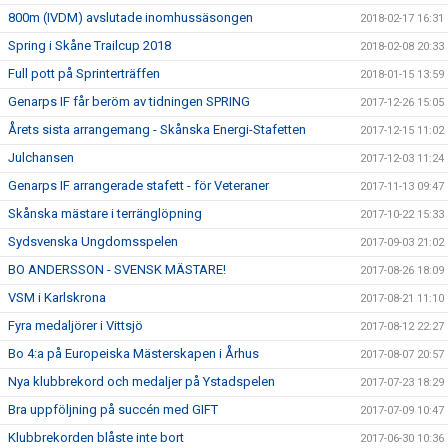
800m (IVDM) avslutade inomhussäsongen
2018-02-17 16:31
Spring i Skåne Trailcup 2018
2018-02-08 20:33
Full pott på Sprinterträffen
2018-01-15 13:59
Genarps IF får beröm av tidningen SPRING
2017-12-26 15:05
Årets sista arrangemang - Skånska Energi-Stafetten
2017-12-15 11:02
Julchansen
2017-12-03 11:24
Genarps IF arrangerade stafett - för Veteraner
2017-11-13 09:47
Skånska mästare i terränglöpning
2017-10-22 15:33
Sydsvenska Ungdomsspelen
2017-09-03 21:02
BO ANDERSSON - SVENSK MÄSTARE!
2017-08-26 18:09
VSM i Karlskrona
2017-08-21 11:10
Fyra medaljörer i Vittsjö
2017-08-12 22:27
Bo 4:a på Europeiska Mästerskapen i Århus
2017-08-07 20:57
Nya klubbrekord och medaljer på Ystadspelen
2017-07-23 18:29
Bra uppföljning på succén med GIFT
2017-07-09 10:47
Klubbrekorden blåste inte bort
2017-06-30 10:36