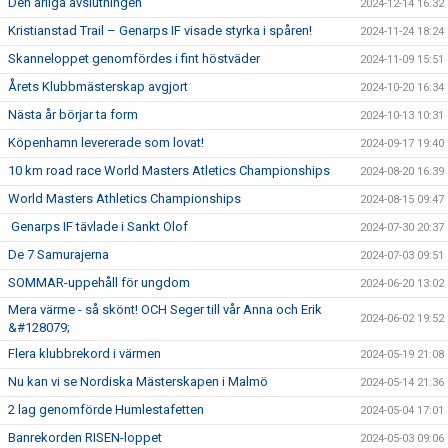
Den årliga avslutningen
2024-12-14 16:32
Kristianstad Trail – Genarps IF visade styrka i spåren!
2024-11-24 18:24
Skanneloppet genomfördes i fint höstväder
2024-11-09 15:51
Årets Klubbmästerskap avgjort
2024-10-20 16:34
Nästa år börjar ta form
2024-10-13 10:31
Köpenhamn levererade som lovat!
2024-09-17 19:40
10 km road race World Masters Atletics Championships
2024-08-20 16:39
World Masters Athletics Championships
2024-08-15 09:47
Genarps IF tävlade i Sankt Olof
2024-07-30 20:37
De 7 Samurajerna
2024-07-03 09:51
SOMMAR-uppehåll för ungdom
2024-06-20 13:02
Mera värme - så skönt! OCH Seger till vår Anna och Erik
2024-06-02 19:52
&#128079;
Flera klubbrekord i värmen
2024-05-19 21:08
Nu kan vi se Nordiska Mästerskapen i Malmö
2024-05-14 21:36
2 lag genomförde Humlestafetten
2024-05-04 17:01
Banrekorden RISEN-loppet
2024-05-03 09:06