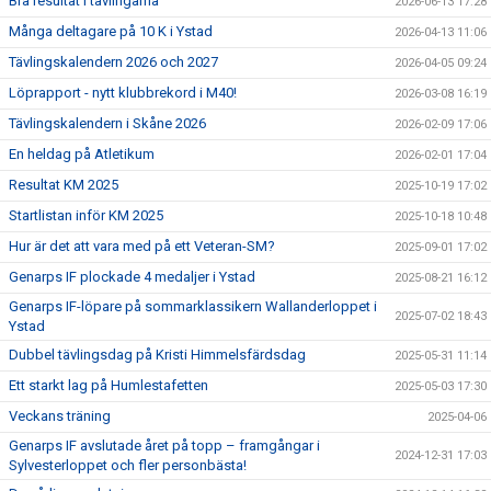
Bra resultat i tävlingarna
2026-06-13 17:28
Många deltagare på 10 K i Ystad
2026-04-13 11:06
Tävlingskalendern 2026 och 2027
2026-04-05 09:24
Löprapport - nytt klubbrekord i M40!
2026-03-08 16:19
Tävlingskalendern i Skåne 2026
2026-02-09 17:06
En heldag på Atletikum
2026-02-01 17:04
Resultat KM 2025
2025-10-19 17:02
Startlistan inför KM 2025
2025-10-18 10:48
Hur är det att vara med på ett Veteran-SM?
2025-09-01 17:02
Genarps IF plockade 4 medaljer i Ystad
2025-08-21 16:12
Genarps IF-löpare på sommarklassikern Wallanderloppet i
2025-07-02 18:43
Ystad
Dubbel tävlingsdag på Kristi Himmelsfärdsdag
2025-05-31 11:14
Ett starkt lag på Humlestafetten
2025-05-03 17:30
Veckans träning
2025-04-06
Genarps IF avslutade året på topp – framgångar i
2024-12-31 17:03
Sylvesterloppet och fler personbästa!