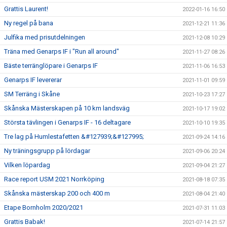
Grattis Laurent!
2022-01-16 16:50
Ny regel på bana
2021-12-21 11:36
Julfika med prisutdelningen
2021-12-08 10:29
Träna med Genarps IF i "Run all around"
2021-11-27 08:26
Bäste terränglöpare i Genarps IF
2021-11-06 16:53
Genarps IF levererar
2021-11-01 09:59
SM Terräng i Skåne
2021-10-23 17:27
Skånska Mästerskapen på 10 km landsväg
2021-10-17 19:02
Största tävlingen i Genarps IF - 16 deltagare
2021-10-10 19:35
Tre lag på Humlestafetten &#127939;&#127995;
2021-09-24 14:16
Ny träningsgrupp på lördagar
2021-09-06 20:24
Vilken löpardag
2021-09-04 21:27
Race report USM 2021 Norrköping
2021-08-18 07:35
Skånska mästerskap 200 och 400 m
2021-08-04 21:40
Etape Bornholm 2020/2021
2021-07-31 11:03
Grattis Babak!
2021-07-14 21:57