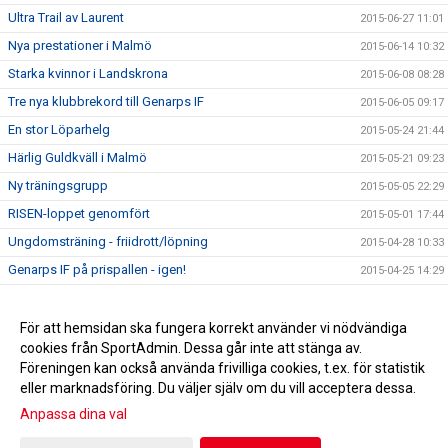
Ultra Trail av Laurent
2015-06-27 11:01
Nya prestationer i Malmö
2015-06-14 10:32
Starka kvinnor i Landskrona
2015-06-08 08:28
Tre nya klubbrekord till Genarps IF
2015-06-05 09:17
En stor Löparhelg
2015-05-24 21:44
Härlig Guldkväll i Malmö
2015-05-21 09:23
Ny träningsgrupp
2015-05-05 22:29
RISEN-loppet genomfört
2015-05-01 17:44
Ungdomsträning - friidrott/löpning
2015-04-28 10:33
Genarps IF på prispallen - igen!
2015-04-25 14:29
Testlopp i kväll
2015-04-23 14:39
Det haglade i Ystad!
För att hemsidan ska fungera korrekt använder vi nödvändiga
2015-04-12 15:54
cookies från SportAdmin. Dessa går inte att stänga av.
Extra träning!
2015-04-06 11:40
Föreningen kan också använda frivilliga cookies, t.ex. för statistik
eller marknadsföring. Du väljer själv om du vill acceptera dessa.
Anpassa dina val
Cookie-inställningar
Gå till Webbversion