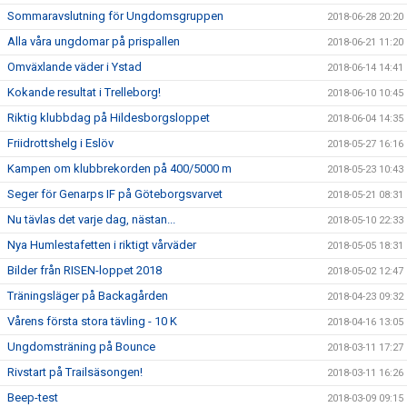
Sommaravslutning för Ungdomsgruppen
2018-06-28 20:20
Alla våra ungdomar på prispallen
2018-06-21 11:20
Omväxlande väder i Ystad
2018-06-14 14:41
Kokande resultat i Trelleborg!
2018-06-10 10:45
Riktig klubbdag på Hildesborgsloppet
2018-06-04 14:35
Friidrottshelg i Eslöv
2018-05-27 16:16
Kampen om klubbrekorden på 400/5000 m
2018-05-23 10:43
Seger för Genarps IF på Göteborgsvarvet
2018-05-21 08:31
Nu tävlas det varje dag, nästan...
2018-05-10 22:33
Nya Humlestafetten i riktigt vårväder
2018-05-05 18:31
Bilder från RISEN-loppet 2018
2018-05-02 12:47
Träningsläger på Backagården
2018-04-23 09:32
Vårens första stora tävling - 10 K
2018-04-16 13:05
Ungdomsträning på Bounce
2018-03-11 17:27
Rivstart på Trailsäsongen!
2018-03-11 16:26
Beep-test
2018-03-09 09:15