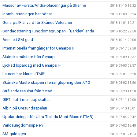
Massor av Första/Andra-placeringar på Skanne
2018-11-10 16:32
Inomhusträningen har börjat
2018-11-09 09:24
Genarps IF är värd för Skånes Veteraner
2018-11-01 10:21
Söndagsträning i ungdomsgruppen i "Barkley" anda
2018-10-22 22:50
Ännu ett SM-guld
2018-10-14 20:00
Internationella framgångar för Genarps IF
2018-09-17 09:58
Skånska mästare från Genarp
2018-09-09 19:37
Lyckad löpardag med Genarps IF
2018-09-03 09:37
Laurent har klarat UTMB!
2018-09-01 08:20
Skånska Mästerskapen i Terränglöpning den 7/10
2018-08-02 13:56
Strålande resultat från Ystad
2018-07-23 11:18
GIFT - tufft men uppskattat
2018-07-11 19:00
Albin på Öresundsspelen
2018-07-10 16:01
Uppladdning inför Ultra-Trail du Mont-Blanc (UTMB)
2018-07-04 20:42
Världsungdomsspelen
2018-07-02 18:48
SM-guld igen
2018-07-01 21:13