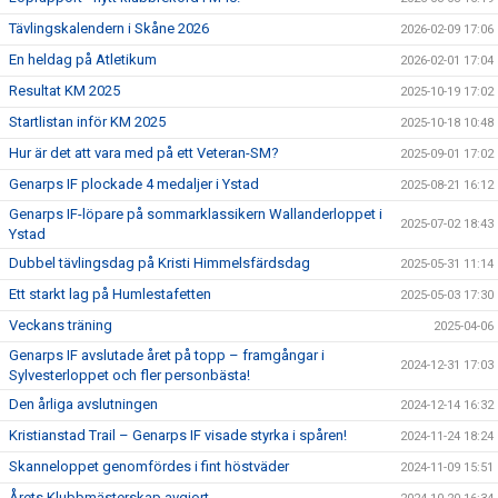
Tävlingskalendern i Skåne 2026
2026-02-09 17:06
En heldag på Atletikum
2026-02-01 17:04
Resultat KM 2025
2025-10-19 17:02
Startlistan inför KM 2025
2025-10-18 10:48
Hur är det att vara med på ett Veteran-SM?
2025-09-01 17:02
Genarps IF plockade 4 medaljer i Ystad
2025-08-21 16:12
Genarps IF-löpare på sommarklassikern Wallanderloppet i
2025-07-02 18:43
Ystad
Dubbel tävlingsdag på Kristi Himmelsfärdsdag
2025-05-31 11:14
Ett starkt lag på Humlestafetten
2025-05-03 17:30
Veckans träning
2025-04-06
Genarps IF avslutade året på topp – framgångar i
2024-12-31 17:03
Sylvesterloppet och fler personbästa!
Den årliga avslutningen
2024-12-14 16:32
Kristianstad Trail – Genarps IF visade styrka i spåren!
2024-11-24 18:24
Skanneloppet genomfördes i fint höstväder
2024-11-09 15:51
Årets Klubbmästerskap avgjort