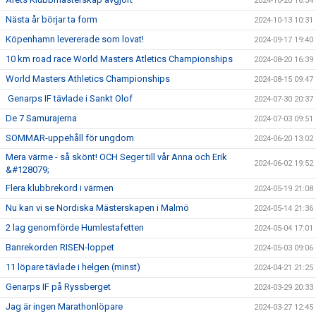
2024-10-20 16:34
Nästa år börjar ta form
2024-10-13 10:31
Köpenhamn levererade som lovat!
2024-09-17 19:40
10 km road race World Masters Atletics Championships
2024-08-20 16:39
World Masters Athletics Championships
2024-08-15 09:47
Genarps IF tävlade i Sankt Olof
2024-07-30 20:37
De 7 Samurajerna
2024-07-03 09:51
SOMMAR-uppehåll för ungdom
2024-06-20 13:02
Mera värme - så skönt! OCH Seger till vår Anna och Erik
2024-06-02 19:52
&#128079;
Flera klubbrekord i värmen
2024-05-19 21:08
Nu kan vi se Nordiska Mästerskapen i Malmö
2024-05-14 21:36
2 lag genomförde Humlestafetten
2024-05-04 17:01
Banrekorden RISEN-loppet
2024-05-03 09:06
11 löpare tävlade i helgen (minst)
2024-04-21 21:25
Genarps IF på Ryssberget
2024-03-29 20:33
Jag är ingen Marathonlöpare
2024-03-27 12:45