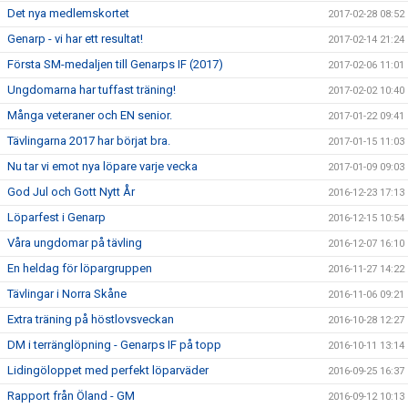
Det nya medlemskortet
2017-02-28 08:52
Genarp - vi har ett resultat!
2017-02-14 21:24
Första SM-medaljen till Genarps IF (2017)
2017-02-06 11:01
Ungdomarna har tuffast träning!
2017-02-02 10:40
Många veteraner och EN senior.
2017-01-22 09:41
Tävlingarna 2017 har börjat bra.
2017-01-15 11:03
Nu tar vi emot nya löpare varje vecka
2017-01-09 09:03
God Jul och Gott Nytt År
2016-12-23 17:13
Löparfest i Genarp
2016-12-15 10:54
Våra ungdomar på tävling
2016-12-07 16:10
En heldag för löpargruppen
2016-11-27 14:22
Tävlingar i Norra Skåne
2016-11-06 09:21
Extra träning på höstlovsveckan
2016-10-28 12:27
DM i terränglöpning - Genarps IF på topp
2016-10-11 13:14
Lidingöloppet med perfekt löparväder
2016-09-25 16:37
Rapport från Öland - GM
2016-09-12 10:13