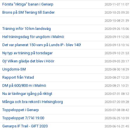
Första ”riktiga” banan i Genarp
2020-11-07 11:07
Brons på SM Terräng till Sander
2020-10-25 09:20
2020-10-08 21:39
Träning inför 10 km landsväg
2020-09-26 15:06
Hel träningsdag för ungdom i Malmö
2020-09-19 12:00
Det var planerat 150 varv på Lunds IP - blev 140!
2020-09-13 10:16
Ny typ av träning på torsdagar
2020-09-10 21:53
Oj! Vilken glädje det blev i Höör
2020-09-05 20:17
Ungdoms-SM
2020-08-30 18:29
Rapport från Ystad
2020-08-27 12:20
DM på 600/800 m i Malmö
2020-08-21 10:21
Nu är tävlingar igång på riktigt
2020-07-31 08:12
Många och bra rekord i Helsingborg
2020-07-20 09:28
Toppeloppet i Genarp
2020-07-08 08:42
Toppeloppet 7/7 kl 19.00
2020-06-25 10:59
Genarps IF Trail - GIFT 2020
2020-06-16 21:45