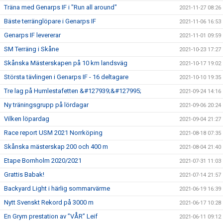
Träna med Genarps IF i "Run all around"
2021-11-27 08:26
Bäste terränglöpare i Genarps IF
2021-11-06 16:53
Genarps IF levererar
2021-11-01 09:59
SM Terräng i Skåne
2021-10-23 17:27
Skånska Mästerskapen på 10 km landsväg
2021-10-17 19:02
Största tävlingen i Genarps IF - 16 deltagare
2021-10-10 19:35
Tre lag på Humlestafetten &#127939;&#127995;
2021-09-24 14:16
Ny träningsgrupp på lördagar
2021-09-06 20:24
Vilken löpardag
2021-09-04 21:27
Race report USM 2021 Norrköping
2021-08-18 07:35
Skånska mästerskap 200 och 400 m
2021-08-04 21:40
Etape Bornholm 2020/2021
2021-07-31 11:03
Grattis Babak!
2021-07-14 21:57
Backyard Light i härlig sommarvärme
2021-06-19 16:39
Nytt Svenskt Rekord på 3000 m
2021-06-17 10:28
En Grym prestation av ”VÅR” Leif
2021-06-11 09:12