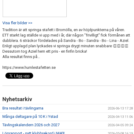
Visa fler bilder >>
Tradition är att springa stafett i Bromölla, en av höjdpunkterna på våren.
ETT starkt lag ställde vi upp med i år, där någon ”frivilligt” fick förmånen att
dubblera. 6 sträckor fördelades på Sandra - Bo - Sandra - Bo - Lina - Aziel.
Enligt upplagd plan lyckades vi springa drygt minuten snabbare 👏👏👏👏
Dessutom tog Aziel hem ett pris - en finfin bricka!
Alla resultat finns på…
https://www.humlestafetten.se
Nyhetsarkiv
Bra resultat i tävlingarna
2026-06-13 17:28
Många deltagare på 10 K i Ystad
2026-04-13 11:06
Tävlingskalendern 2026 och 2027
2026-04-05 09:24
Löprapport - nytt klubbrekord i M40!
2026-03-08 16:19