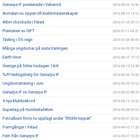
Genarps IF presterade i Veberöd
2016-08-20 16:44
Anmälan nu öppen till klubbmästerskapet
2016-08-10 13:15
Albin chockade i Ystad
2016-07-24 20:13
Premiären av GIFT
2016-07-11 09:27
Tävling i ÖS-regn
2016-07-04 09:45
Många ungdomar på sista träningen.
2016-06-29 20:18
Earth Hour
2016-06-15 10:13
Sverige på fötter tisdagen 14/6
2016-06-13 14:38
Tuff tävlingshelg för Genarps IF
2016-06-06 10:06
Ungdomsträning i Juni
2016-05-29 10:16
Genarps IF vs Genarps IF
2016-05-23 08:24
4 nya klubbrekord
2016-05-12 16:45
Superlag på Humlestafetten
2016-05-08 09:53
Fotoalbum finns nu upplagt under "RISEN-loppet"
2016-05-01 20:02
Framgångar i Ystad
2016-04-10 17:20
Fem från Genarps IF
2016-03-27 12:23