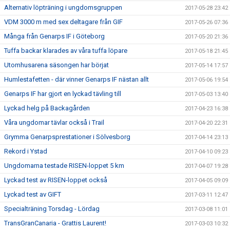
Alternativ löpträning i ungdomsgruppen
2017-05-28 23:42
VDM 3000 m med sex deltagare från GIF
2017-05-26 07:36
Många från Genarps IF i Göteborg
2017-05-20 21:36
Tuffa backar klarades av våra tuffa löpare
2017-05-18 21:45
Utomhusarena säsongen har börjat
2017-05-14 17:57
Humlestafetten - där vinner Genarps IF nästan allt
2017-05-06 19:54
Genarps IF har gjort en lyckad tävling till
2017-05-03 13:40
Lyckad helg på Backagården
2017-04-23 16:38
Våra ungdomar tävlar också i Trail
2017-04-20 22:31
Grymma Genarpsprestationer i Sölvesborg
2017-04-14 23:13
Rekord i Ystad
2017-04-10 09:23
Ungdomarna testade RISEN-loppet 5 km
2017-04-07 19:28
Lyckad test av RISEN-loppet också
2017-04-05 09:09
Lyckad test av GIFT
2017-03-11 12:47
Specialträning Torsdag - Lördag
2017-03-08 11:01
TransGranCanaria - Grattis Laurent!
2017-03-03 10:32