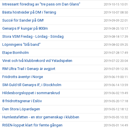
Intressant föredrag av "tre pass om Dan Glans"
2019-10-15 10:01
Bästa höstväder på DM i Terräng
2019-10-07 08:50
Succé för Sander på GM!
2019-09-09 22:01
Genarps IF kungar på 800m
2019-08-25 10:17
Stora VSM Fredag - Lördag - Söndag
2019-08-18 17:39
Löpningens "blå band"
2019-08-02 09:25
Etape Bornholm
2019-07-28 17:49
Vinst och två klubbrekord vid Ystadspelen
2019-07-22 20:04
RM Ultra Trail i Genarp är avgjort
2019-07-09 12:35
Friidrotts äventyr i Norge
2019-06-19 00:11
SM-Guld till Genarps IF, i Stockholm
2019-06-14 13:59
Hildesborgsloppet i sommarskrud
2019-06-02 19:49
8 friidrottsgrenar i Eslöv
2019-05-20 17:18
Den Stora Löpardagen
2019-05-12 18:12
Humlestafetten - en stor gemenskap i klubben
2019-05-05 10:32
RISEN-loppet klart för femte gången
2019-05-01 14:49