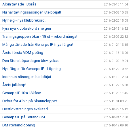
Albin tävlade i Borås
2016-03-15 11:04
Nu har tävlingssäsongen ute börjat!
2016-03-08 10:55
Ny helg - nya klubbrekord!
2016-02-20 15:05
Fyra nya klubbrekord i helgen
2016-02-15 16:52
Träningsgruppen ökar - 18 st = rekordmånga!
2016-02-09 22:32
Många tävlade från Genarps IF i nya färger!
2016-01-24 13:15
Årets första VDM-poäng
2016-01-16 13:06
Den Stora Löpardagen blev lyckad
2016-01-09 19:04
Nya färger för Genarps IF - Löpning
2015-12-22 10:32
Inomhus-säsongen har börjat
2015-12-10 12:54
Årets julklapp!
2015-11-22 15:38
Genarps IF 10:a i Skåne
2015-11-20 11:45
Debut för Albin på Skanneloppet
2015-11-01 09:21
Höstlovsträningen avslutad
2015-10-29 16:12
Genarps IF på Terräng SM
2015-10-24 17:30
DM i terränglöpning
2015-10-12 09:10