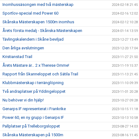
Inomhussäsongen med två mästerskap
2024-02-18 21:45
Sportlov-special med Power 60
2024-02-16 12:02
Skånska Mästerskapen 1500m inomhus
2024-02-12 10:28
Årets första medalj - Skånska Mästerskapen
2024-01-14 13:59
Tävlingskalendern i Skåne beviljad
2023-12-27 13:49
Den årliga avslutningen
2023-12-20 17:04
Kristianstad Trail
2023-11-27 21:50
Årets Mästare är… 2 x Therese Omme!
2023-11-19 15:37
Rapport från Skanneloppet och Sätila Trail
2023-11-13 21:45
Klubbmästerskap i terränglöpning
2023-11-10 09:39
Två andraplatser på Yddingeloppet
2023-11-01 20:28
Nu behöver vi din hjälp!
2023-10-27 09:28
Genarps IF representerat i Frankrike
2023-10-15 11:18
Power 60, en ny grupp i Genarps IF
2023-10-13 10:58
Pallplatser på Trelleborgsloppet
2023-08-27 14:03
Skånska Mästerskapen på 1500m
2023-08-16 11:45