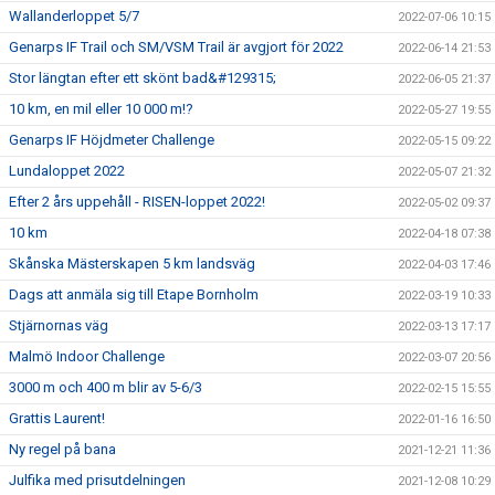
Wallanderloppet 5/7
2022-07-06 10:15
Genarps IF Trail och SM/VSM Trail är avgjort för 2022
2022-06-14 21:53
Stor längtan efter ett skönt bad&#129315;
2022-06-05 21:37
10 km, en mil eller 10 000 m!?
2022-05-27 19:55
Genarps IF Höjdmeter Challenge
2022-05-15 09:22
Lundaloppet 2022
2022-05-07 21:32
Efter 2 års uppehåll - RISEN-loppet 2022!
2022-05-02 09:37
10 km
2022-04-18 07:38
Skånska Mästerskapen 5 km landsväg
2022-04-03 17:46
Dags att anmäla sig till Etape Bornholm
2022-03-19 10:33
Stjärnornas väg
2022-03-13 17:17
Malmö Indoor Challenge
2022-03-07 20:56
3000 m och 400 m blir av 5-6/3
2022-02-15 15:55
Grattis Laurent!
2022-01-16 16:50
Ny regel på bana
2021-12-21 11:36
Julfika med prisutdelningen
2021-12-08 10:29