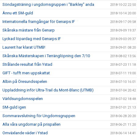
Söndagsträning i ungdomsgruppen i "Barkley" anda
2018-10-22 22:50
Ännu ett SM-guld
2018-10-14 20:00
Internationella framgångar för Genarps IF
2018-09-17 09:58
Skånska mästare från Genarp
2018-09-09 19:37
Lyckad löpardag med Genarps IF
2018-09-03 09:37
Laurent har klarat UTMB!
2018-09-01 08:20
Skånska Mästerskapen i Terränglöpning den 7/10
2018-08-02 13:56
Strålande resultat från Ystad
2018-07-23 11:18
GIFT - tufft men uppskattat
2018-07-11 19:00
Albin på Öresundsspelen
2018-07-10 16:01
Uppladdning inför Ultra-Trail du Mont-Blanc (UTMB)
2018-07-04 20:42
Världsungdomsspelen
2018-07-02 18:48
SM-guld igen
2018-07-01 21:13
Sommaravslutning för Ungdomsgruppen
2018-06-28 20:20
Alla våra ungdomar på prispallen
2018-06-21 11:20
Omväxlande väder i Ystad
2018-06-14 14:41