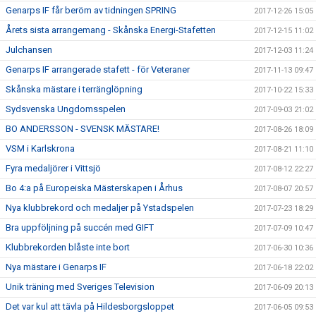
Genarps IF får beröm av tidningen SPRING
2017-12-26 15:05
Årets sista arrangemang - Skånska Energi-Stafetten
2017-12-15 11:02
Julchansen
2017-12-03 11:24
Genarps IF arrangerade stafett - för Veteraner
2017-11-13 09:47
Skånska mästare i terränglöpning
2017-10-22 15:33
Sydsvenska Ungdomsspelen
2017-09-03 21:02
BO ANDERSSON - SVENSK MÄSTARE!
2017-08-26 18:09
VSM i Karlskrona
2017-08-21 11:10
Fyra medaljörer i Vittsjö
2017-08-12 22:27
Bo 4:a på Europeiska Mästerskapen i Århus
2017-08-07 20:57
Nya klubbrekord och medaljer på Ystadspelen
2017-07-23 18:29
Bra uppföljning på succén med GIFT
2017-07-09 10:47
Klubbrekorden blåste inte bort
2017-06-30 10:36
Nya mästare i Genarps IF
2017-06-18 22:02
Unik träning med Sveriges Television
2017-06-09 20:13
Det var kul att tävla på Hildesborgsloppet
2017-06-05 09:53