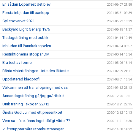
En sådan Löparfest det blev
2021-06-07 21:58
Första inbjudan till banlopp
2021-05-31 09:39
Gyllebovarvet 2021
2021-05-22 18:19
Backyard Light Genarp 19/6
2021-05-15 11:37
Tisdagsträning med publik
2021-04-14 10:49
Inbjudan till Pannkaksspelen
2021-04-04 09:57
Restriktionerna stoppar DM
2021-03-14 15:34
Bra test av formen
2021-03-06 16:14
Bästa vinterträningen - inte den lättaste
2021-02-09 21:11
Uppdaterad klädprofil
2021-02-01 16:34
Välkommen att träna löpning med oss
2021-01-12 21:13
Annandagsträning gå/jogga/tröskel
2020-12-25 10:51
Unik träning i skogen 22/12
2020-12-21 22:15
Önska God Jul med ett presentkort
2020-12-12 10:13
Vem sa... ”det finns inget dåligt väder”!?
2020-11-21 14:36
Vi återupptar våra utomhusträningar!
2020-11-08 14:22