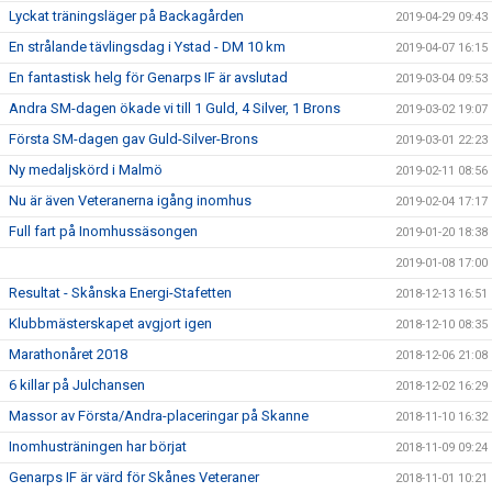
Lyckat träningsläger på Backagården
2019-04-29 09:43
En strålande tävlingsdag i Ystad - DM 10 km
2019-04-07 16:15
En fantastisk helg för Genarps IF är avslutad
2019-03-04 09:53
Andra SM-dagen ökade vi till 1 Guld, 4 Silver, 1 Brons
2019-03-02 19:07
Första SM-dagen gav Guld-Silver-Brons
2019-03-01 22:23
Ny medaljskörd i Malmö
2019-02-11 08:56
Nu är även Veteranerna igång inomhus
2019-02-04 17:17
Full fart på Inomhussäsongen
2019-01-20 18:38
2019-01-08 17:00
Resultat - Skånska Energi-Stafetten
2018-12-13 16:51
Klubbmästerskapet avgjort igen
2018-12-10 08:35
Marathonåret 2018
2018-12-06 21:08
6 killar på Julchansen
2018-12-02 16:29
Massor av Första/Andra-placeringar på Skanne
2018-11-10 16:32
Inomhusträningen har börjat
2018-11-09 09:24
Genarps IF är värd för Skånes Veteraner
2018-11-01 10:21