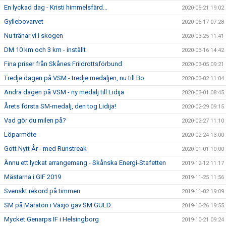
En lyckad dag - Kristi himmelsfärd...
2020-05-21 19:02
Gyllebovarvet
2020-05-17 07:28
Nu tränar vi i skogen
2020-03-25 11:41
DM 10 km och 3 km - inställt
2020-03-16 14:42
Fina priser från Skånes Friidrottsförbund
2020-03-05 09:21
Tredje dagen på VSM - tredje medaljen, nu till Bo
2020-03-02 11:04
Andra dagen på VSM - ny medalj till Lidija
2020-03-01 08:45
Årets första SM-medalj, den tog Lidija!
2020-02-29 09:15
Vad gör du milen på?
2020-02-27 11:10
Löparmöte
2020-02-24 13:00
Gott Nytt År - med Runstreak
2020-01-01 10:00
Ännu ett lyckat arrangemang - Skånska Energi-Stafetten
2019-12-12 11:17
Mästarna i GIF 2019
2019-11-25 11:56
Svenskt rekord på timmen
2019-11-02 19:09
SM på Maraton i Växjö gav SM GULD
2019-10-26 19:55
Mycket Genarps IF i Helsingborg
2019-10-21 09:24