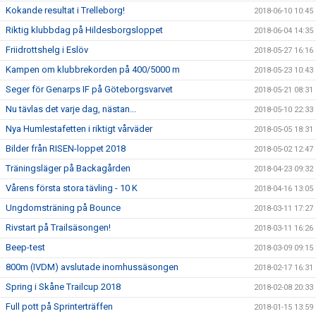
Kokande resultat i Trelleborg!
2018-06-10 10:45
Riktig klubbdag på Hildesborgsloppet
2018-06-04 14:35
Friidrottshelg i Eslöv
2018-05-27 16:16
Kampen om klubbrekorden på 400/5000 m
2018-05-23 10:43
Seger för Genarps IF på Göteborgsvarvet
2018-05-21 08:31
Nu tävlas det varje dag, nästan...
2018-05-10 22:33
Nya Humlestafetten i riktigt vårväder
2018-05-05 18:31
Bilder från RISEN-loppet 2018
2018-05-02 12:47
Träningsläger på Backagården
2018-04-23 09:32
Vårens första stora tävling - 10 K
2018-04-16 13:05
Ungdomsträning på Bounce
2018-03-11 17:27
Rivstart på Trailsäsongen!
2018-03-11 16:26
Beep-test
2018-03-09 09:15
800m (IVDM) avslutade inomhussäsongen
2018-02-17 16:31
Spring i Skåne Trailcup 2018
2018-02-08 20:33
Full pott på Sprinterträffen
2018-01-15 13:59