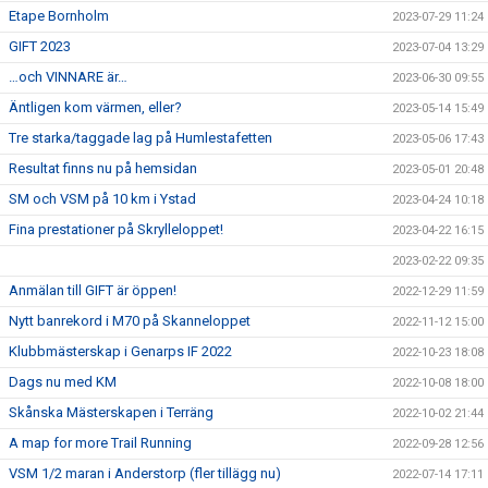
Etape Bornholm
2023-07-29 11:24
GIFT 2023
2023-07-04 13:29
…och VINNARE är…
2023-06-30 09:55
Äntligen kom värmen, eller?
2023-05-14 15:49
Tre starka/taggade lag på Humlestafetten
2023-05-06 17:43
Resultat finns nu på hemsidan
2023-05-01 20:48
SM och VSM på 10 km i Ystad
2023-04-24 10:18
Fina prestationer på Skrylleloppet!
2023-04-22 16:15
2023-02-22 09:35
Anmälan till GIFT är öppen!
2022-12-29 11:59
Nytt banrekord i M70 på Skanneloppet
2022-11-12 15:00
Klubbmästerskap i Genarps IF 2022
2022-10-23 18:08
Dags nu med KM
2022-10-08 18:00
Skånska Mästerskapen i Terräng
2022-10-02 21:44
A map for more Trail Running
2022-09-28 12:56
VSM 1/2 maran i Anderstorp (fler tillägg nu)
2022-07-14 17:11