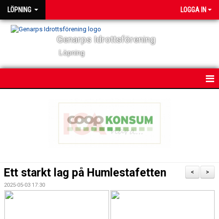
LÖPNING
LOGGA IN
Genarps Idrottsförening
Löpning
HEM
NYHETER
VÅRA TRÄNINGAR
TIDIGARE ARRANGEMANG
Ett starkt lag på Humlestafetten
<
>
VÅRA LÖPARE
2025-05-03 17:30
POWER 60