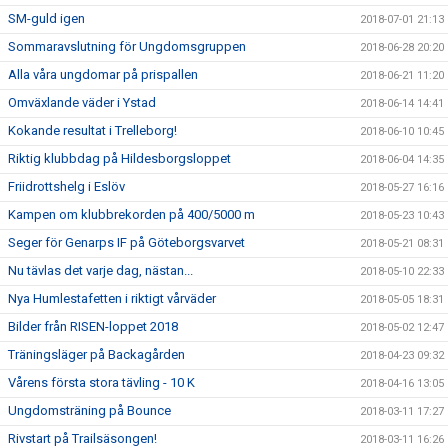
SM-guld igen
2018-07-01 21:13
Sommaravslutning för Ungdomsgruppen
2018-06-28 20:20
Alla våra ungdomar på prispallen
2018-06-21 11:20
Omväxlande väder i Ystad
2018-06-14 14:41
Kokande resultat i Trelleborg!
2018-06-10 10:45
Riktig klubbdag på Hildesborgsloppet
2018-06-04 14:35
Friidrottshelg i Eslöv
2018-05-27 16:16
Kampen om klubbrekorden på 400/5000 m
2018-05-23 10:43
Seger för Genarps IF på Göteborgsvarvet
2018-05-21 08:31
Nu tävlas det varje dag, nästan...
2018-05-10 22:33
Nya Humlestafetten i riktigt vårväder
2018-05-05 18:31
Bilder från RISEN-loppet 2018
2018-05-02 12:47
Träningsläger på Backagården
2018-04-23 09:32
Vårens första stora tävling - 10 K
2018-04-16 13:05
Ungdomsträning på Bounce
2018-03-11 17:27
Rivstart på Trailsäsongen!
2018-03-11 16:26