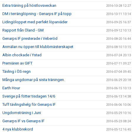
Extra träning på höstlovsveckan
2016-10-28 12:27
DM i terränglöpning - Genarps IF på topp
2016-10-11 13:14
Lidingöloppet med perfekt löparväder
2016-09-25 16:37
Rapport från Öland - GM
2016-09-12 10:13
Genarps IF presterade i Veberöd
2016-08-20 16:44
Anmälan nu öppen till klubbmästerskapet
2016-08-10 13:15
Albin chockade i Ystad
2016-07-24 20:13
Premiären av GIFT
2016-07-11 09:27
Tävling i ÖS-regn
2016-07-04 09:45
Många ungdomar på sista träningen.
2016-06-29 20:18
Earth Hour
2016-06-15 10:13
Sverige på fötter tisdagen 14/6
2016-06-13 14:38
Tuff tävlingshelg för Genarps IF
2016-06-06 10:06
Ungdomsträning i Juni
2016-05-29 10:16
Genarps IF vs Genarps IF
2016-05-23 08:24
4 nya klubbrekord
2016-05-12 16:45