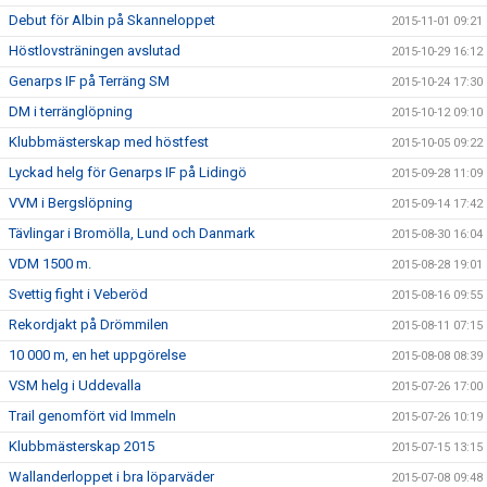
Debut för Albin på Skanneloppet
2015-11-01 09:21
Höstlovsträningen avslutad
2015-10-29 16:12
Genarps IF på Terräng SM
2015-10-24 17:30
DM i terränglöpning
2015-10-12 09:10
Klubbmästerskap med höstfest
2015-10-05 09:22
Lyckad helg för Genarps IF på Lidingö
2015-09-28 11:09
VVM i Bergslöpning
2015-09-14 17:42
Tävlingar i Bromölla, Lund och Danmark
2015-08-30 16:04
VDM 1500 m.
2015-08-28 19:01
Svettig fight i Veberöd
2015-08-16 09:55
Rekordjakt på Drömmilen
2015-08-11 07:15
10 000 m, en het uppgörelse
2015-08-08 08:39
VSM helg i Uddevalla
2015-07-26 17:00
Trail genomfört vid Immeln
2015-07-26 10:19
Klubbmästerskap 2015
2015-07-15 13:15
Wallanderloppet i bra löparväder
2015-07-08 09:48