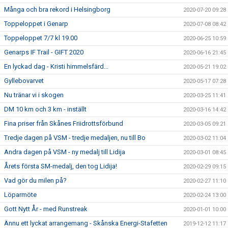
Många och bra rekord i Helsingborg
2020-07-20 09:28
Toppeloppet i Genarp
2020-07-08 08:42
Toppeloppet 7/7 kl 19.00
2020-06-25 10:59
Genarps IF Trail - GIFT 2020
2020-06-16 21:45
En lyckad dag - Kristi himmelsfärd...
2020-05-21 19:02
Gyllebovarvet
2020-05-17 07:28
Nu tränar vi i skogen
2020-03-25 11:41
DM 10 km och 3 km - inställt
2020-03-16 14:42
Fina priser från Skånes Friidrottsförbund
2020-03-05 09:21
Tredje dagen på VSM - tredje medaljen, nu till Bo
2020-03-02 11:04
Andra dagen på VSM - ny medalj till Lidija
2020-03-01 08:45
Årets första SM-medalj, den tog Lidija!
2020-02-29 09:15
Vad gör du milen på?
2020-02-27 11:10
Löparmöte
2020-02-24 13:00
Gott Nytt År - med Runstreak
2020-01-01 10:00
Ännu ett lyckat arrangemang - Skånska Energi-Stafetten
2019-12-12 11:17