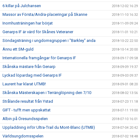
6 killar på Julchansen
2018-12-02 16:29
Massor av Första/Andra-placeringar på Skanne
2018-11-10 16:32
Inomhusträningen har börjat
2018-11-09 09:24
Genarps IF är värd för Skånes Veteraner
2018-11-01 10:21
Söndagsträning i ungdomsgruppen i "Barkley" anda
2018-10-22 22:50
Ännu ett SM-guld
2018-10-14 20:00
Internationella framgångar för Genarps IF
2018-09-17 09:58
Skånska mästare från Genarp
2018-09-09 19:37
Lyckad löpardag med Genarps IF
2018-09-03 09:37
Laurent har klarat UTMB!
2018-09-01 08:20
Skånska Mästerskapen i Terränglöpning den 7/10
2018-08-02 13:56
Strålande resultat från Ystad
2018-07-23 11:18
GIFT - tufft men uppskattat
2018-07-11 19:00
Albin på Öresundsspelen
2018-07-10 16:01
Uppladdning inför Ultra-Trail du Mont-Blanc (UTMB)
2018-07-04 20:42
Världsungdomsspelen
2018-07-02 18:48