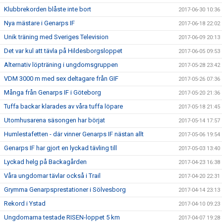
Klubbrekorden blåste inte bort
2017-06-30 10:36
Nya mästare i Genarps IF
2017-06-18 22:02
Unik träning med Sveriges Television
2017-06-09 20:13
Det var kul att tävla på Hildesborgsloppet
2017-06-05 09:53
Alternativ löpträning i ungdomsgruppen
2017-05-28 23:42
VDM 3000 m med sex deltagare från GIF
2017-05-26 07:36
Många från Genarps IF i Göteborg
2017-05-20 21:36
Tuffa backar klarades av våra tuffa löpare
2017-05-18 21:45
Utomhusarena säsongen har börjat
2017-05-14 17:57
Humlestafetten - där vinner Genarps IF nästan allt
2017-05-06 19:54
Genarps IF har gjort en lyckad tävling till
2017-05-03 13:40
Lyckad helg på Backagården
2017-04-23 16:38
Våra ungdomar tävlar också i Trail
2017-04-20 22:31
Grymma Genarpsprestationer i Sölvesborg
2017-04-14 23:13
Rekord i Ystad
2017-04-10 09:23
Ungdomarna testade RISEN-loppet 5 km
2017-04-07 19:28