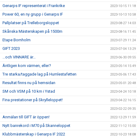
Genarps IF representerat i Frankrike
2023-10-15 11:18
Power 60, en ny grupp i Genarps IF
2023-10-13 10:58
Pallplatser på Trelleborgsloppet
2023-08-27 14:03
Skånska Mästerskapen på 1500m
2023-08-16 11:45
Etape Bornholm
2023-07-29 11:24
GIFT 2023
2023-07-04 13:29
…och VINNARE är…
2023-06-30 09:55
Äntligen kom värmen, eller?
2023-05-14 15:49
Tre starka/taggade lag på Humlestafetten
2023-05-06 17:43
Resultat finns nu på hemsidan
2023-05-01 20:48
SM och VSM på 10 km i Ystad
2023-04-24 10:18
Fina prestationer på Skrylleloppet!
2023-04-22 16:15
2023-02-22 09:35
Anmälan till GIFT är öppen!
2022-12-29 11:59
Nytt banrekord i M70 på Skanneloppet
2022-11-12 15:00
Klubbmästerskap i Genarps IF 2022
2022-10-23 18:08