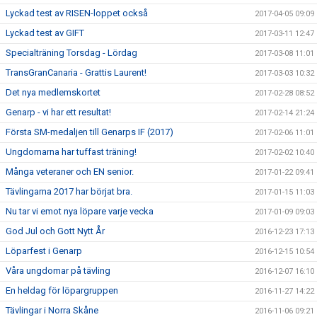
Lyckad test av RISEN-loppet också
2017-04-05 09:09
Lyckad test av GIFT
2017-03-11 12:47
Specialträning Torsdag - Lördag
2017-03-08 11:01
TransGranCanaria - Grattis Laurent!
2017-03-03 10:32
Det nya medlemskortet
2017-02-28 08:52
Genarp - vi har ett resultat!
2017-02-14 21:24
Första SM-medaljen till Genarps IF (2017)
2017-02-06 11:01
Ungdomarna har tuffast träning!
2017-02-02 10:40
Många veteraner och EN senior.
2017-01-22 09:41
Tävlingarna 2017 har börjat bra.
2017-01-15 11:03
Nu tar vi emot nya löpare varje vecka
2017-01-09 09:03
God Jul och Gott Nytt År
2016-12-23 17:13
Löparfest i Genarp
2016-12-15 10:54
Våra ungdomar på tävling
2016-12-07 16:10
En heldag för löpargruppen
2016-11-27 14:22
Tävlingar i Norra Skåne
2016-11-06 09:21