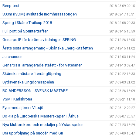
Beep-test
2018-03-09 09:15
800m (IVDM) avslutade inomhussäsongen
2018-02-17 16:31
Spring i Skåne Trailcup 2018
2018-02-08 20:33
Full pott på Sprinterträffen
2018-01-15 13:59
Genarps IF får beröm av tidningen SPRING
2017-12-26 15:05
Årets sista arrangemang - Skånska Energi-Stafetten
2017-12-15 11:02
Julchansen
2017-12-03 11:24
Genarps IF arrangerade stafett - för Veteraner
2017-11-13 09:47
Skånska mästare i terränglöpning
2017-10-22 15:33
Sydsvenska Ungdomsspelen
2017-09-03 21:02
BO ANDERSSON - SVENSK MÄSTARE!
2017-08-26 18:09
VSM i Karlskrona
2017-08-21 11:10
Fyra medaljörer i Vittsjö
2017-08-12 22:27
Bo 4:a på Europeiska Mästerskapen i Århus
2017-08-07 20:57
Nya klubbrekord och medaljer på Ystadspelen
2017-07-23 18:29
Bra uppföljning på succén med GIFT
2017-07-09 10:47