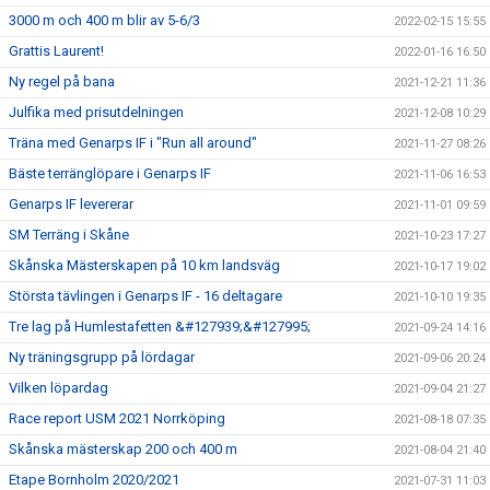
3000 m och 400 m blir av 5-6/3
2022-02-15 15:55
Grattis Laurent!
2022-01-16 16:50
Ny regel på bana
2021-12-21 11:36
Julfika med prisutdelningen
2021-12-08 10:29
Träna med Genarps IF i "Run all around"
2021-11-27 08:26
Bäste terränglöpare i Genarps IF
2021-11-06 16:53
Genarps IF levererar
2021-11-01 09:59
SM Terräng i Skåne
2021-10-23 17:27
Skånska Mästerskapen på 10 km landsväg
2021-10-17 19:02
Största tävlingen i Genarps IF - 16 deltagare
2021-10-10 19:35
Tre lag på Humlestafetten &#127939;&#127995;
2021-09-24 14:16
Ny träningsgrupp på lördagar
2021-09-06 20:24
Vilken löpardag
2021-09-04 21:27
Race report USM 2021 Norrköping
2021-08-18 07:35
Skånska mästerskap 200 och 400 m
2021-08-04 21:40
Etape Bornholm 2020/2021
2021-07-31 11:03