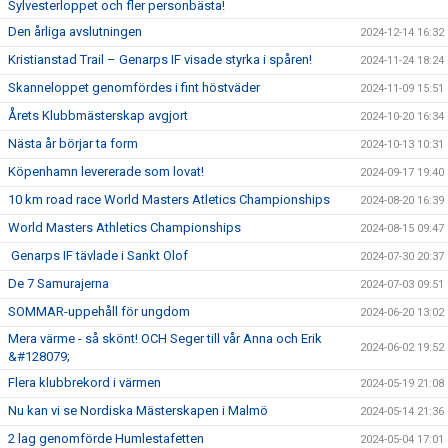
Sylvesterloppet och fler personbästa!
Den årliga avslutningen
2024-12-14 16:32
Kristianstad Trail – Genarps IF visade styrka i spåren!
2024-11-24 18:24
Skanneloppet genomfördes i fint höstväder
2024-11-09 15:51
Årets Klubbmästerskap avgjort
2024-10-20 16:34
Nästa år börjar ta form
2024-10-13 10:31
Köpenhamn levererade som lovat!
2024-09-17 19:40
10 km road race World Masters Atletics Championships
2024-08-20 16:39
World Masters Athletics Championships
2024-08-15 09:47
Genarps IF tävlade i Sankt Olof
2024-07-30 20:37
De 7 Samurajerna
2024-07-03 09:51
SOMMAR-uppehåll för ungdom
2024-06-20 13:02
Mera värme - så skönt! OCH Seger till vår Anna och Erik
2024-06-02 19:52
&#128079;
Flera klubbrekord i värmen
2024-05-19 21:08
Nu kan vi se Nordiska Mästerskapen i Malmö
2024-05-14 21:36
2 lag genomförde Humlestafetten
2024-05-04 17:01