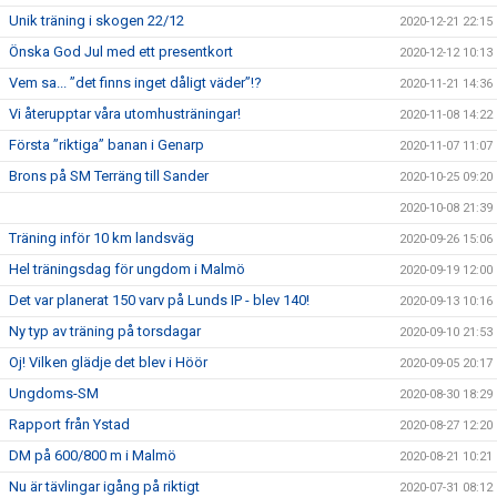
Unik träning i skogen 22/12
2020-12-21 22:15
Önska God Jul med ett presentkort
2020-12-12 10:13
Vem sa... ”det finns inget dåligt väder”!?
2020-11-21 14:36
Vi återupptar våra utomhusträningar!
2020-11-08 14:22
Första ”riktiga” banan i Genarp
2020-11-07 11:07
Brons på SM Terräng till Sander
2020-10-25 09:20
2020-10-08 21:39
Träning inför 10 km landsväg
2020-09-26 15:06
Hel träningsdag för ungdom i Malmö
2020-09-19 12:00
Det var planerat 150 varv på Lunds IP - blev 140!
2020-09-13 10:16
Ny typ av träning på torsdagar
2020-09-10 21:53
Oj! Vilken glädje det blev i Höör
2020-09-05 20:17
Ungdoms-SM
2020-08-30 18:29
Rapport från Ystad
2020-08-27 12:20
DM på 600/800 m i Malmö
2020-08-21 10:21
Nu är tävlingar igång på riktigt
2020-07-31 08:12