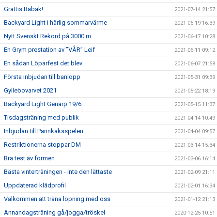
Grattis Babak!
2021-07-14 21:57
Backyard Light i härlig sommarvärme
2021-06-19 16:39
Nytt Svenskt Rekord på 3000 m
2021-06-17 10:28
En Grym prestation av ”VÅR” Leif
2021-06-11 09:12
En sådan Löparfest det blev
2021-06-07 21:58
Första inbjudan till banlopp
2021-05-31 09:39
Gyllebovarvet 2021
2021-05-22 18:19
Backyard Light Genarp 19/6
2021-05-15 11:37
Tisdagsträning med publik
2021-04-14 10:49
Inbjudan till Pannkaksspelen
2021-04-04 09:57
Restriktionerna stoppar DM
2021-03-14 15:34
Bra test av formen
2021-03-06 16:14
Bästa vinterträningen - inte den lättaste
2021-02-09 21:11
Uppdaterad klädprofil
2021-02-01 16:34
Välkommen att träna löpning med oss
2021-01-12 21:13
Annandagsträning gå/jogga/tröskel
2020-12-25 10:51