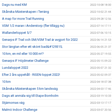
Dags nu med KM
2022-10-08 18:00
Skånska Mästerskapen i Terräng
2022-10-02 21:44
A map for more Trail Running
2022-09-28 12:56
VSM 1/2 maran i Anderstorp (fler tillägg nu)
2022-07-14 17:11
Wallanderloppet 5/7
2022-07-06 10:15
Genarps IF Trail och SM/VSM Trail är avgjort för 2022
2022-06-14 21:53
Stor längtan efter ett skönt bad&#129315;
2022-06-05 21:37
10 km, en mil eller 10 000 m!?
2022-05-27 19:55
Genarps IF Höjdmeter Challenge
2022-05-15 09:22
Lundaloppet 2022
2022-05-07 21:32
Efter 2 års uppehåll - RISEN-loppet 2022!
2022-05-02 09:37
10 km
2022-04-18 07:38
Skånska Mästerskapen 5 km landsväg
2022-04-03 17:46
Dags att anmäla sig till Etape Bornholm
2022-03-19 10:33
Stjärnornas väg
2022-03-13 17:17
Malmö Indoor Challenge
2022-03-07 20:56