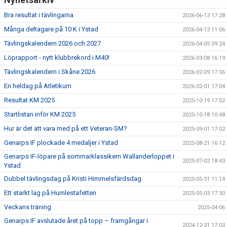
Bra resultat i tävlingarna
2026-06-13 17:28
Många deltagare på 10 K i Ystad
2026-04-13 11:06
Tävlingskalendern 2026 och 2027
2026-04-05 09:24
Löprapport - nytt klubbrekord i M40!
2026-03-08 16:19
Tävlingskalendern i Skåne 2026
2026-02-09 17:06
En heldag på Atletikum
2026-02-01 17:04
Resultat KM 2025
2025-10-19 17:02
Startlistan inför KM 2025
2025-10-18 10:48
Hur är det att vara med på ett Veteran-SM?
2025-09-01 17:02
Genarps IF plockade 4 medaljer i Ystad
2025-08-21 16:12
Genarps IF-löpare på sommarklassikern Wallanderloppet i
2025-07-02 18:43
Ystad
Dubbel tävlingsdag på Kristi Himmelsfärdsdag
2025-05-31 11:14
Ett starkt lag på Humlestafetten
2025-05-03 17:30
Veckans träning
2025-04-06
Genarps IF avslutade året på topp – framgångar i
2024-12-31 17:03