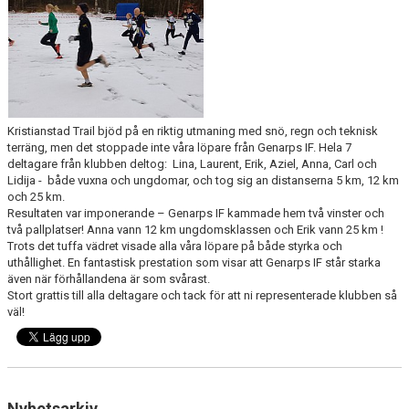
Kristianstad Trail bjöd på en riktig utmaning med snö, regn och teknisk
terräng, men det stoppade inte våra löpare från Genarps IF. Hela 7
deltagare från klubben deltog: Lina, Laurent, Erik, Aziel, Anna, Carl och
Lidija - både vuxna och ungdomar, och tog sig an distanserna 5 km, 12 km
och 25 km.
Resultaten var imponerande – Genarps IF kammade hem två vinster och
två pallplatser! Anna vann 12 km ungdomsklassen och Erik vann 25 km !
Trots det tuffa vädret visade alla våra löpare på både styrka och
uthållighet. En fantastisk prestation som visar att Genarps IF står starka
även när förhållandena är som svårast.
Stort grattis till alla deltagare och tack för att ni representerade klubben så
väl!
Nyhetsarkiv