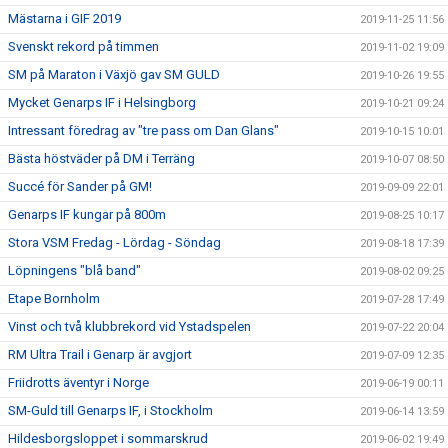
Mästarna i GIF 2019
2019-11-25 11:56
Svenskt rekord på timmen
2019-11-02 19:09
SM på Maraton i Växjö gav SM GULD
2019-10-26 19:55
Mycket Genarps IF i Helsingborg
2019-10-21 09:24
Intressant föredrag av "tre pass om Dan Glans"
2019-10-15 10:01
Bästa höstväder på DM i Terräng
2019-10-07 08:50
Succé för Sander på GM!
2019-09-09 22:01
Genarps IF kungar på 800m
2019-08-25 10:17
Stora VSM Fredag - Lördag - Söndag
2019-08-18 17:39
Löpningens "blå band"
2019-08-02 09:25
Etape Bornholm
2019-07-28 17:49
Vinst och två klubbrekord vid Ystadspelen
2019-07-22 20:04
RM Ultra Trail i Genarp är avgjort
2019-07-09 12:35
Friidrotts äventyr i Norge
2019-06-19 00:11
SM-Guld till Genarps IF, i Stockholm
2019-06-14 13:59
Hildesborgsloppet i sommarskrud
2019-06-02 19:49