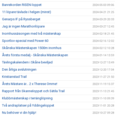
Banrekorden RISEN-loppet
2024-05-03 09:06
11 löpare tävlade i helgen (minst)
2024-04-21 21:25
Genarps IF på Ryssberget
2024-03-29 20:33
Jag är ingen Marathonlöpare
2024-03-27 12:45
Inomhussäsongen med två mästerskap
2024-02-18 21:45
Sportlov-special med Power 60
2024-02-16 12:02
Skånska Mästerskapen 1500m inomhus
2024-02-12 10:28
Årets första medalj - Skånska Mästerskapen
2024-01-14 13:59
Tävlingskalendern i Skåne beviljad
2023-12-27 13:49
Den årliga avslutningen
2023-12-20 17:04
Kristianstad Trail
2023-11-27 21:50
Årets Mästare är… 2 x Therese Omme!
2023-11-19 15:37
Rapport från Skanneloppet och Sätila Trail
2023-11-13 21:45
Klubbmästerskap i terränglöpning
2023-11-10 09:39
Två andraplatser på Yddingeloppet
2023-11-01 20:28
Nu behöver vi din hjälp!
2023-10-27 09:28