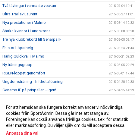
Två tävlingar i varmaste veckan
2015-07-04 10:41
Ultra Trail av Laurent
2015-06-27 11:01
Nya prestationer i Malmö
2015-06-14 10:32
Starka kvinnor i Landskrona
2015-06-08 08:28
Tre nya klubbrekord till Genarps IF
2015-06-05 09:17
En stor Löparhelg
2015-05-24 21:44
Härlig Guldkväll i Malmö
2015-05-21 09:23
Ny träningsgrupp
2015-05-05 22:29
RISEN-loppet genomfört
2015-05-01 17:44
Ungdomsträning - friidrott/löpning
2015-04-28 10:33
Genarps IF på prispallen - igen!
2015-04-25 14:29
Testlopp i kväll
2015-04-23 14:39
Det haglade i Ystad!
För att hemsidan ska fungera korrekt använder vi nödvändiga
2015-04-12 15:54
cookies från SportAdmin. Dessa går inte att stänga av.
Extra träning!
2015-04-06 11:40
Föreningen kan också använda frivilliga cookies, t.ex. för statistik
eller marknadsföring. Du väljer själv om du vill acceptera dessa.
Anpassa dina val