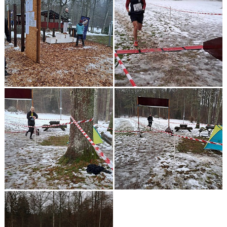
KONTAKT
LÄNKAR
INTERNA TÄVLINGAR
GIFT GENARPS IF TRAIL 2026
ANMÄLAN TILL LÖPGRUPPEN