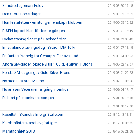
8 friidrottsgrenar i Eslöv
2019-05-20 17:18
Den Stora Löpardagen
2019-05-12 18:12
Humlestafetten - en stor gemenskap i klubben
2019-05-05 10:32
RISEN-loppet klart för femte gången
2019-05-01 14:49
Lyckat träningsläger på Backagården
2019-04-29 09:43
En strålande tävlingsdag i Ystad - DM 10 km
2019-04-07 16:15
En fantastisk helg för Genarps IF är avslutad
2019-03-04 09:53
Andra SM-dagen ökade vi till 1 Guld, 4 Silver, 1 Brons
2019-03-02 19:07
Första SM-dagen gav Guld-Silver-Brons
2019-03-01 22:23
Ny medaljskörd i Malmö
2019-02-11 08:56
Nu är även Veteranerna igång inomhus
2019-02-04 17:17
Full fart på Inomhussäsongen
2019-01-20 18:38
2019-01-08 17:00
Resultat - Skånska Energi-Stafetten
2018-12-13 16:51
Klubbmästerskapet avgjort igen
2018-12-10 08:35
Marathonåret 2018
2018-12-06 21:08