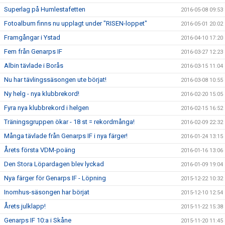
Superlag på Humlestafetten
2016-05-08 09:53
Fotoalbum finns nu upplagt under "RISEN-loppet"
2016-05-01 20:02
Framgångar i Ystad
2016-04-10 17:20
Fem från Genarps IF
2016-03-27 12:23
Albin tävlade i Borås
2016-03-15 11:04
Nu har tävlingssäsongen ute börjat!
2016-03-08 10:55
Ny helg - nya klubbrekord!
2016-02-20 15:05
Fyra nya klubbrekord i helgen
2016-02-15 16:52
Träningsgruppen ökar - 18 st = rekordmånga!
2016-02-09 22:32
Många tävlade från Genarps IF i nya färger!
2016-01-24 13:15
Årets första VDM-poäng
2016-01-16 13:06
Den Stora Löpardagen blev lyckad
2016-01-09 19:04
Nya färger för Genarps IF - Löpning
2015-12-22 10:32
Inomhus-säsongen har börjat
2015-12-10 12:54
Årets julklapp!
2015-11-22 15:38
Genarps IF 10:a i Skåne
2015-11-20 11:45