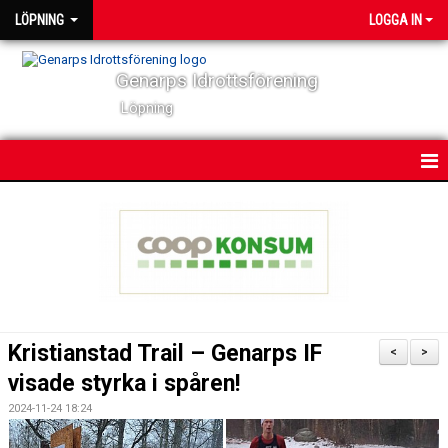
LÖPNING
LOGGA IN
Genarps Idrottsförening
Löpning
HEM
NYHETER
VÅRA TRÄNINGAR
TIDIGARE ARRANGEMANG
Kristianstad Trail – Genarps IF
<
>
VÅRA LÖPARE
visade styrka i spåren!
2024-11-24 18:24
POWER 60