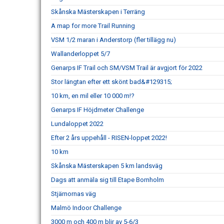
Skånska Mästerskapen i Terräng
A map for more Trail Running
VSM 1/2 maran i Anderstorp (fler tillägg nu)
Wallanderloppet 5/7
Genarps IF Trail och SM/VSM Trail är avgjort för 2022
Stor längtan efter ett skönt bad&#129315;
10 km, en mil eller 10 000 m!?
Genarps IF Höjdmeter Challenge
Lundaloppet 2022
Efter 2 års uppehåll - RISEN-loppet 2022!
10 km
Skånska Mästerskapen 5 km landsväg
Dags att anmäla sig till Etape Bornholm
Stjärnornas väg
Malmö Indoor Challenge
3000 m och 400 m blir av 5-6/3