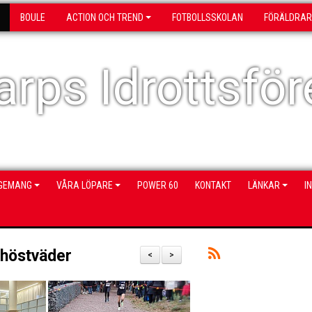
BOULE
ACTION OCH TREND
FOTBOLLSSKOLAN
FÖRÄLDRAR
rps Idrottsför
NGEMANG
VÅRA LÖPARE
POWER 60
KONTAKT
LÄNKAR
I
 höstväder
<
>