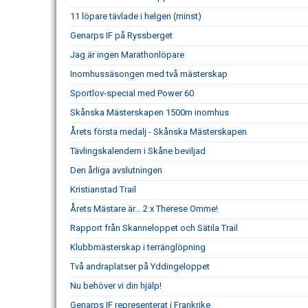
11 löpare tävlade i helgen (minst)
Genarps IF på Ryssberget
Jag är ingen Marathonlöpare
Inomhussäsongen med två mästerskap
Sportlov-special med Power 60
Skånska Mästerskapen 1500m inomhus
Årets första medalj - Skånska Mästerskapen
Tävlingskalendern i Skåne beviljad
Den årliga avslutningen
Kristianstad Trail
Årets Mästare är… 2 x Therese Omme!
Rapport från Skanneloppet och Sätila Trail
Klubbmästerskap i terränglöpning
Två andraplatser på Yddingeloppet
Nu behöver vi din hjälp!
Genarps IF representerat i Frankrike