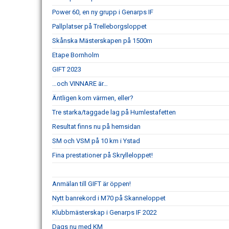
Power 60, en ny grupp i Genarps IF
Pallplatser på Trelleborgsloppet
Skånska Mästerskapen på 1500m
Etape Bornholm
GIFT 2023
…och VINNARE är…
Äntligen kom värmen, eller?
Tre starka/taggade lag på Humlestafetten
Resultat finns nu på hemsidan
SM och VSM på 10 km i Ystad
Fina prestationer på Skrylleloppet!
Anmälan till GIFT är öppen!
Nytt banrekord i M70 på Skanneloppet
Klubbmästerskap i Genarps IF 2022
Dags nu med KM