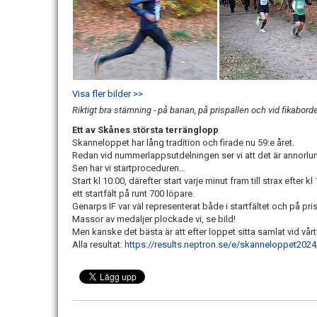
Visa fler bilder >>
Riktigt bra stämning - på banan, på prispallen och vid fikabord
Ett av Skånes största terränglopp
Skanneloppet har lång tradition och firade nu 59:e året.
Redan vid nummerlappsutdelningen ser vi att det är annorlun
Sen har vi startproceduren…
Start kl 10.00, därefter start varje minut fram till strax efter k
ett startfält på runt 700 löpare.
Genarps IF var väl representerat både i startfältet och på pr
Massor av medaljer plockade vi, se bild!
Men kanske det bästa är att efter loppet sitta samlat vid vårt 
Alla resultat:
https://results.neptron.se/e/skanneloppet2024