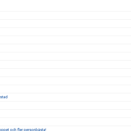
Ystad
oppet och fler personbästa!