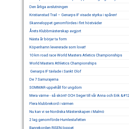
Den årliga avslutningen
Kristianstad Trail – Genarps IF visade styrka i spåren!
Skanneloppet genomfördes i fint höstväder
Årets Klubbmästerskap avgjort
Nästa år börjar ta form
Köpenhamn levererade som lovat!
10 km road race World Masters Atletics Championships
World Masters Athletics Championships
Genarps IF tävlade i Sankt Olof
De 7 Samurajerna
SOMMAR-uppehåll för ungdom
Mera värme - så skönt! OCH Seger till vår Anna och Erik &#1
Flera klubbrekord i värmen
Nu kan vi se Nordiska Mästerskapen i Malmö
2 lag genomförde Humlestafetten
Banrekorden RISEN-loppet