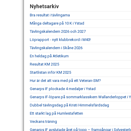
Nyhetsarkiv
Bra resultat i tävlingarna
Många deltagare på 10 K i Ystad
Tävlingskalendern 2026 och 2027
Löprapport - nytt klubbrekord i M40!
Tävlingskalendern i Skåne 2026
En heldag på Atletikum
Resultat KM 2025
Startlistan inför KM 2025
Hur är det att vara med på ett Veteran-SM?
Genarps IF plockade 4 medaljer i Ystad
Genarps IF-löpare på sommarklassikern Wallanderloppet i 
Dubbel tävlingsdag på Kristi Himmelsfärdsdag
Ett starkt lag på Humlestafetten
Veckans träning
Genarps IF avslutade året på topp – framgångar i Sylvesterl