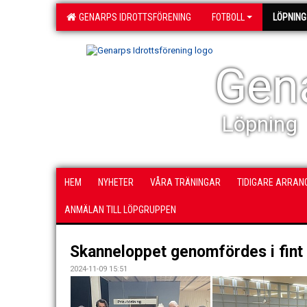
GENARPS IDROTTSFÖRENING
FOTBOLL
LÖPNING
Gena
Löpning
HEM
NYHETER
VÅRA TRÄNINGAR
TIDIGARE ARRA
ANMÄLAN TILL LÖPGRUPPEN
Skanneloppet genomfördes i fint
2024-11-09 15:51