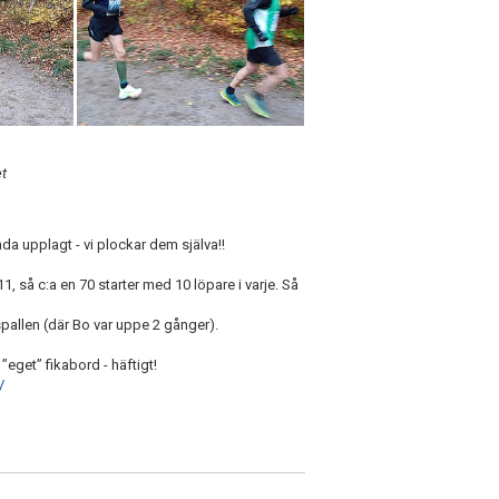
et
da upplagt - vi plockar dem själva!!
l 11, så c:a en 70 starter med 10 löpare i varje. Så
ispallen (där Bo var uppe 2 gånger).
”eget” fikabord - häftigt!
/