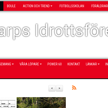
BOULE
ACTION OCH TREND
FOTBOLLSSKOLAN
FÖRÄLDRAR
rps Idrottsför
NGEMANG
VÅRA LÖPARE
POWER 60
KONTAKT
LÄNKAR
I
<
>