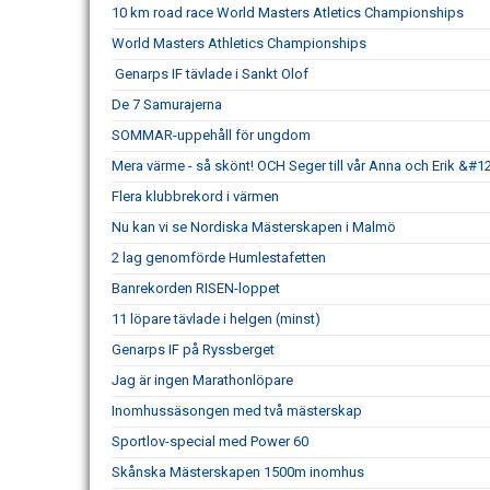
10 km road race World Masters Atletics Championships
World Masters Athletics Championships
Genarps IF tävlade i Sankt Olof
De 7 Samurajerna
SOMMAR-uppehåll för ungdom
Mera värme - så skönt! OCH Seger till vår Anna och Erik &#1
Flera klubbrekord i värmen
Nu kan vi se Nordiska Mästerskapen i Malmö
2 lag genomförde Humlestafetten
Banrekorden RISEN-loppet
11 löpare tävlade i helgen (minst)
Genarps IF på Ryssberget
Jag är ingen Marathonlöpare
Inomhussäsongen med två mästerskap
Sportlov-special med Power 60
Skånska Mästerskapen 1500m inomhus