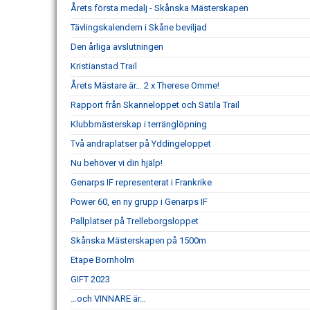
Årets första medalj - Skånska Mästerskapen
Tävlingskalendern i Skåne beviljad
Den årliga avslutningen
Kristianstad Trail
Årets Mästare är… 2 x Therese Omme!
Rapport från Skanneloppet och Sätila Trail
Klubbmästerskap i terränglöpning
Två andraplatser på Yddingeloppet
Nu behöver vi din hjälp!
Genarps IF representerat i Frankrike
Power 60, en ny grupp i Genarps IF
Pallplatser på Trelleborgsloppet
Skånska Mästerskapen på 1500m
Etape Bornholm
GIFT 2023
…och VINNARE är…