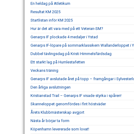
En heldag på Atletikum
Resultat KM 2025
Startlistan inför KM 2025
Hur är det att vara med på ett Veteran-SM?
Genarps IF plockade 4 medaljer i Ystad
Genarps IF-löpare på sommarklassikern Wallanderloppet i 
Dubbel tävlingsdag på Kristi Himmelsfärdsdag
Ett starkt lag på Humlestafetten
Veckans träning
Genarps IF avslutade året på topp – framgångar i Sylvesterl
Den årliga avslutningen
Kristianstad Trail – Genarps IF visade styrka i spåren!
Skanneloppet genomfördes i fint höstväder
Årets Klubbmästerskap avgjort
Nästa år börjar ta form
Köpenhamn levererade som lovat!