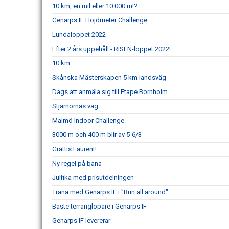
10 km, en mil eller 10 000 m!?
Genarps IF Höjdmeter Challenge
Lundaloppet 2022
Efter 2 års uppehåll - RISEN-loppet 2022!
10 km
Skånska Mästerskapen 5 km landsväg
Dags att anmäla sig till Etape Bornholm
Stjärnornas väg
Malmö Indoor Challenge
3000 m och 400 m blir av 5-6/3
Grattis Laurent!
Ny regel på bana
Julfika med prisutdelningen
Träna med Genarps IF i "Run all around"
Bäste terränglöpare i Genarps IF
Genarps IF levererar