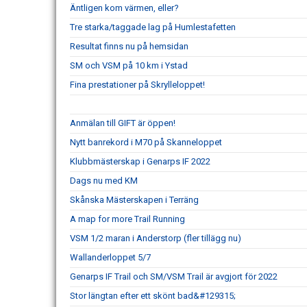
Äntligen kom värmen, eller?
Tre starka/taggade lag på Humlestafetten
Resultat finns nu på hemsidan
SM och VSM på 10 km i Ystad
Fina prestationer på Skrylleloppet!
Anmälan till GIFT är öppen!
Nytt banrekord i M70 på Skanneloppet
Klubbmästerskap i Genarps IF 2022
Dags nu med KM
Skånska Mästerskapen i Terräng
A map for more Trail Running
VSM 1/2 maran i Anderstorp (fler tillägg nu)
Wallanderloppet 5/7
Genarps IF Trail och SM/VSM Trail är avgjort för 2022
Stor längtan efter ett skönt bad&#129315;