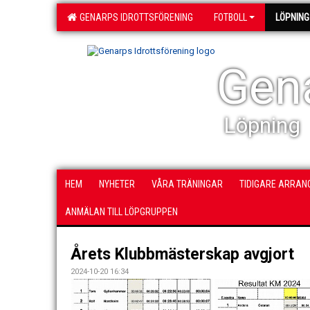
GENARPS IDROTTSFÖRENING
FOTBOLL
LÖPNING
Gena
Löpning
HEM
NYHETER
VÅRA TRÄNINGAR
TIDIGARE ARRA
ANMÄLAN TILL LÖPGRUPPEN
Årets Klubbmästerskap avgjort
2024-10-20 16:34