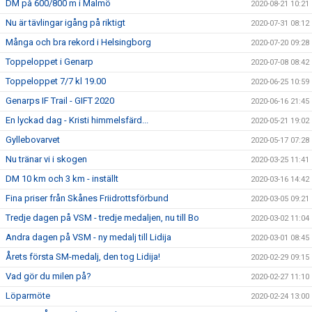
DM på 600/800 m i Malmö
2020-08-21 10:21
Nu är tävlingar igång på riktigt
2020-07-31 08:12
Många och bra rekord i Helsingborg
2020-07-20 09:28
Toppeloppet i Genarp
2020-07-08 08:42
Toppeloppet 7/7 kl 19.00
2020-06-25 10:59
Genarps IF Trail - GIFT 2020
2020-06-16 21:45
En lyckad dag - Kristi himmelsfärd...
2020-05-21 19:02
Gyllebovarvet
2020-05-17 07:28
Nu tränar vi i skogen
2020-03-25 11:41
DM 10 km och 3 km - inställt
2020-03-16 14:42
Fina priser från Skånes Friidrottsförbund
2020-03-05 09:21
Tredje dagen på VSM - tredje medaljen, nu till Bo
2020-03-02 11:04
Andra dagen på VSM - ny medalj till Lidija
2020-03-01 08:45
Årets första SM-medalj, den tog Lidija!
2020-02-29 09:15
Vad gör du milen på?
2020-02-27 11:10
Löparmöte
2020-02-24 13:00