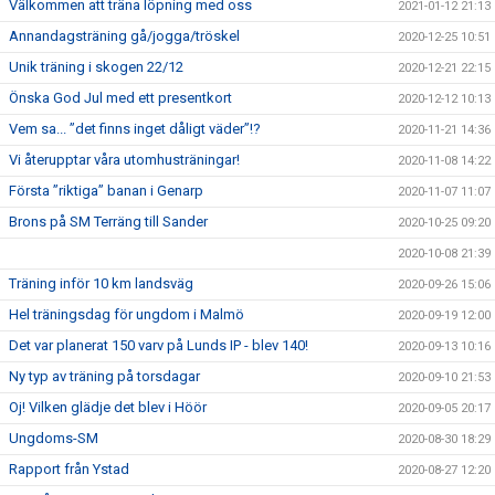
Välkommen att träna löpning med oss
2021-01-12 21:13
Annandagsträning gå/jogga/tröskel
2020-12-25 10:51
Unik träning i skogen 22/12
2020-12-21 22:15
Önska God Jul med ett presentkort
2020-12-12 10:13
Vem sa... ”det finns inget dåligt väder”!?
2020-11-21 14:36
Vi återupptar våra utomhusträningar!
2020-11-08 14:22
Första ”riktiga” banan i Genarp
2020-11-07 11:07
Brons på SM Terräng till Sander
2020-10-25 09:20
2020-10-08 21:39
Träning inför 10 km landsväg
2020-09-26 15:06
Hel träningsdag för ungdom i Malmö
2020-09-19 12:00
Det var planerat 150 varv på Lunds IP - blev 140!
2020-09-13 10:16
Ny typ av träning på torsdagar
2020-09-10 21:53
Oj! Vilken glädje det blev i Höör
2020-09-05 20:17
Ungdoms-SM
2020-08-30 18:29
Rapport från Ystad
2020-08-27 12:20