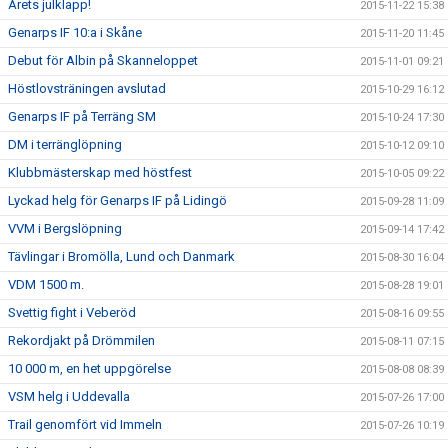
Årets julklapp!
2015-11-22 15:38
Genarps IF 10:a i Skåne
2015-11-20 11:45
Debut för Albin på Skanneloppet
2015-11-01 09:21
Höstlovsträningen avslutad
2015-10-29 16:12
Genarps IF på Terräng SM
2015-10-24 17:30
DM i terränglöpning
2015-10-12 09:10
Klubbmästerskap med höstfest
2015-10-05 09:22
Lyckad helg för Genarps IF på Lidingö
2015-09-28 11:09
VVM i Bergslöpning
2015-09-14 17:42
Tävlingar i Bromölla, Lund och Danmark
2015-08-30 16:04
VDM 1500 m.
2015-08-28 19:01
Svettig fight i Veberöd
2015-08-16 09:55
Rekordjakt på Drömmilen
2015-08-11 07:15
10 000 m, en het uppgörelse
2015-08-08 08:39
VSM helg i Uddevalla
2015-07-26 17:00
Trail genomfört vid Immeln
2015-07-26 10:19