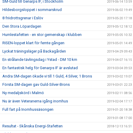
SM-Guld till Genarps IF, i Stockholm
2019-06-14 13:59
Hildesborgsloppet i sommarskrud
2019-06-02 19:49
8 friidrottsgrenar i Eslöv
2019-05-20 17:18
Den Stora Löpardagen
2019-05-12 18:12
Humlestafetten - en stor gemenskap i klubben
2019-05-05 10:32
RISEN-loppet klart för femte gången
2019-05-01 14:49
Lyckat träningsläger på Backagården
2019-04-29 09:43
En strålande tävlingsdag i Ystad - DM 10 km
2019-04-07 16:15
En fantastisk helg för Genarps IF är avslutad
2019-03-04 09:53
Andra SM-dagen ökade vi till 1 Guld, 4 Silver, 1 Brons
2019-03-02 19:07
Första SM-dagen gav Guld-Silver-Brons
2019-03-01 22:23
Ny medaljskörd i Malmö
2019-02-11 08:56
Nu är även Veteranerna igång inomhus
2019-02-04 17:17
Full fart på Inomhussäsongen
2019-01-20 18:38
2019-01-08 17:00
Resultat - Skånska Energi-Stafetten
2018-12-13 16:51