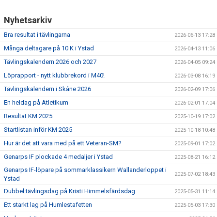
Nyhetsarkiv
Bra resultat i tävlingarna
2026-06-13 17:28
Många deltagare på 10 K i Ystad
2026-04-13 11:06
Tävlingskalendern 2026 och 2027
2026-04-05 09:24
Löprapport - nytt klubbrekord i M40!
2026-03-08 16:19
Tävlingskalendern i Skåne 2026
2026-02-09 17:06
En heldag på Atletikum
2026-02-01 17:04
Resultat KM 2025
2025-10-19 17:02
Startlistan inför KM 2025
2025-10-18 10:48
Hur är det att vara med på ett Veteran-SM?
2025-09-01 17:02
Genarps IF plockade 4 medaljer i Ystad
2025-08-21 16:12
Genarps IF-löpare på sommarklassikern Wallanderloppet i
2025-07-02 18:43
Ystad
Dubbel tävlingsdag på Kristi Himmelsfärdsdag
2025-05-31 11:14
Ett starkt lag på Humlestafetten
2025-05-03 17:30