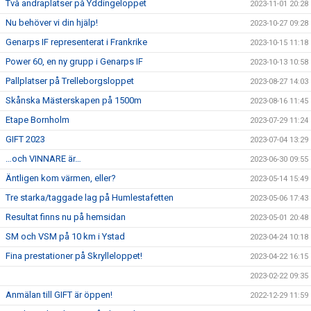
Två andraplatser på Yddingeloppet
2023-11-01 20:28
Nu behöver vi din hjälp!
2023-10-27 09:28
Genarps IF representerat i Frankrike
2023-10-15 11:18
Power 60, en ny grupp i Genarps IF
2023-10-13 10:58
Pallplatser på Trelleborgsloppet
2023-08-27 14:03
Skånska Mästerskapen på 1500m
2023-08-16 11:45
Etape Bornholm
2023-07-29 11:24
GIFT 2023
2023-07-04 13:29
…och VINNARE är…
2023-06-30 09:55
Äntligen kom värmen, eller?
2023-05-14 15:49
Tre starka/taggade lag på Humlestafetten
2023-05-06 17:43
Resultat finns nu på hemsidan
2023-05-01 20:48
SM och VSM på 10 km i Ystad
2023-04-24 10:18
Fina prestationer på Skrylleloppet!
2023-04-22 16:15
2023-02-22 09:35
Anmälan till GIFT är öppen!
2022-12-29 11:59