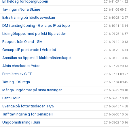
En heldag för löpargruppen
2016-11-27 14:22
Tävlingar i Norra Skåne
2016-11-06 09:21
Extra träning på höstlovsveckan
2016-10-28 12:27
DM i terränglöpning - Genarps IF på topp
2016-10-11 13:14
Lidingöloppet med perfekt löparväder
2016-09-25 16:37
Rapport från Öland - GM
2016-09-12 10:13
Genarps IF presterade i Veberöd
2016-08-20 16:44
Anmälan nu öppen till klubbmästerskapet
2016-08-10 13:15
Albin chockade i Ystad
2016-07-24 20:13
Premiären av GIFT
2016-07-11 09:27
Tävling i ÖS-regn
2016-07-04 09:45
Många ungdomar på sista träningen.
2016-06-29 20:18
Earth Hour
2016-06-15 10:13
Sverige på fötter tisdagen 14/6
2016-06-13 14:38
Tuff tävlingshelg för Genarps IF
2016-06-06 10:06
Ungdomsträning i Juni
2016-05-29 10:16