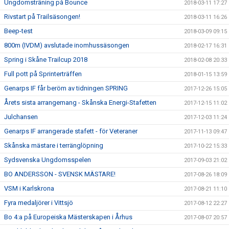
Ungdomsträning på Bounce
2018-03-11 17:27
Rivstart på Trailsäsongen!
2018-03-11 16:26
Beep-test
2018-03-09 09:15
800m (IVDM) avslutade inomhussäsongen
2018-02-17 16:31
Spring i Skåne Trailcup 2018
2018-02-08 20:33
Full pott på Sprinterträffen
2018-01-15 13:59
Genarps IF får beröm av tidningen SPRING
2017-12-26 15:05
Årets sista arrangemang - Skånska Energi-Stafetten
2017-12-15 11:02
Julchansen
2017-12-03 11:24
Genarps IF arrangerade stafett - för Veteraner
2017-11-13 09:47
Skånska mästare i terränglöpning
2017-10-22 15:33
Sydsvenska Ungdomsspelen
2017-09-03 21:02
BO ANDERSSON - SVENSK MÄSTARE!
2017-08-26 18:09
VSM i Karlskrona
2017-08-21 11:10
Fyra medaljörer i Vittsjö
2017-08-12 22:27
Bo 4:a på Europeiska Mästerskapen i Århus
2017-08-07 20:57