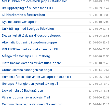
Nya klubbrekord och medaljer på Ystadspelen
2017-07-23 18:29
Bra uppföljning på succén med GIFT
2017-07-09 10:47
Klubbrekorden blåste inte bort
2017-06-30 10:36
Nya mästare i Genarps IF
2017-06-18 22:02
Unik träning med Sveriges Television
2017-06-09 20:13
Det var kul att tävla på Hildesborgsloppet
2017-06-05 09:53
Alternativ löpträning i ungdomsgruppen
2017-05-28 23:42
VDM 3000 m med sex deltagare från GIF
2017-05-26 07:36
Många från Genarps IF i Göteborg
2017-05-20 21:36
Tuffa backar klarades av våra tuffa löpare
2017-05-18 21:45
Utomhusarena säsongen har börjat
2017-05-14 17:57
Humlestafetten - där vinner Genarps IF nästan allt
2017-05-06 19:54
Genarps IF har gjort en lyckad tävling till
2017-05-03 13:40
Lyckad helg på Backagården
2017-04-23 16:38
Våra ungdomar tävlar också i Trail
2017-04-20 22:31
Grymma Genarpsprestationer i Sölvesborg
2017-04-14 23:13