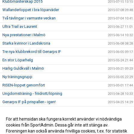
Klubbmästerskap 2015
2015-07-15 13:15
Wallanderloppet i bra löparväder
2015-07-08 09:48
Två tävlingar i varmaste veckan
2015-07-04 10:41
Ultra Trail av Laurent
2015-06-27 11:01
Nya prestationer i Malmö
2015-06-14 10:32
Starka kvinnor i Landskrona
2015-06-08 08:28
Tre nya klubbrekord till Genarps IF
2015-06-05 09:17
En stor Löparhelg
2015-05-24 21:44
Härlig Guldkväll i Malmö
2015-05-21 09:23
Ny träningsgrupp
2015-05-05 22:29
RISEN-loppet genomfört
2015-05-01 17:44
Ungdomsträning - friidrott/löpning
2015-04-28 10:33
Genarps IF på prispallen - igen!
2015-04-25 14:29
Testlopp i kväll
2015-04-23 14:39
Det haglade i Ystad!
För att hemsidan ska fungera korrekt använder vi nödvändiga
2015-04-12 15:54
cookies från SportAdmin. Dessa går inte att stänga av.
Extra träning!
2015-04-06 11:40
Föreningen kan också använda frivilliga cookies, t.ex. för statistik