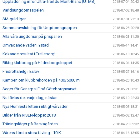
Uppladdning inför Ultra-Trail du Mont-Blanc (UTMB)
2018-07-04 20:42
Världsungdomsspelen
2018-07-02 18:48
SM-guld igen
2018-07-01 21:13
Sommaravslutning för Ungdomsgruppen
2018-06-28 20:20
Alla våra ungdomar på prispallen
2018-06-21 11:20
Omväxlande väder i Ystad
2018-06-14 14:41
Kokande resultat i Trelleborg!
2018-06-10 10:45
Riktig klubbdag på Hildesborgsloppet
2018-06-04 14:35
Friidrottshelg i Eslöv
2018-05-27 16:16
Kampen om klubbrekorden på 400/5000 m
2018-05-23 10:43
Seger för Genarps IF på Göteborgsvarvet
2018-05-21 08:31
Nu tävlas det varje dag, nästan...
2018-05-10 22:33
Nya Humlestafetten i riktigt vårväder
2018-05-05 18:31
Bilder från RISEN-loppet 2018
2018-05-02 12:47
Träningsläger på Backagården
2018-04-23 09:32
Vårens första stora tävling - 10 K
2018-04-16 13:05