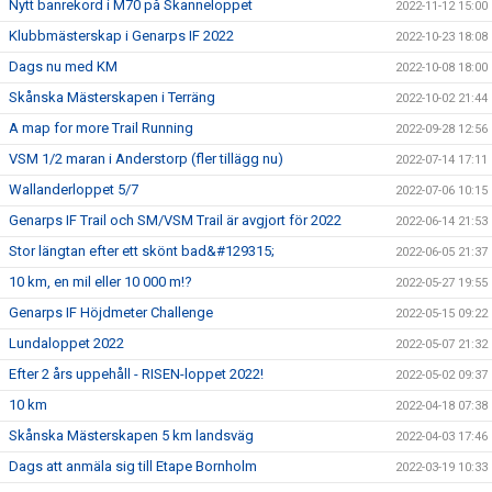
Nytt banrekord i M70 på Skanneloppet
2022-11-12 15:00
Klubbmästerskap i Genarps IF 2022
2022-10-23 18:08
Dags nu med KM
2022-10-08 18:00
Skånska Mästerskapen i Terräng
2022-10-02 21:44
A map for more Trail Running
2022-09-28 12:56
VSM 1/2 maran i Anderstorp (fler tillägg nu)
2022-07-14 17:11
Wallanderloppet 5/7
2022-07-06 10:15
Genarps IF Trail och SM/VSM Trail är avgjort för 2022
2022-06-14 21:53
Stor längtan efter ett skönt bad&#129315;
2022-06-05 21:37
10 km, en mil eller 10 000 m!?
2022-05-27 19:55
Genarps IF Höjdmeter Challenge
2022-05-15 09:22
Lundaloppet 2022
2022-05-07 21:32
Efter 2 års uppehåll - RISEN-loppet 2022!
2022-05-02 09:37
10 km
2022-04-18 07:38
Skånska Mästerskapen 5 km landsväg
2022-04-03 17:46
Dags att anmäla sig till Etape Bornholm
2022-03-19 10:33