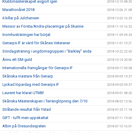
Klubbmästerskapet avgjort igen
2018-12-10 08:35
Marathonåret 2018
2018-12-06 21:08
6 killar på Julchansen
2018-12-02 16:29
Massor av Första/Andra-placeringar på Skanne
2018-11-10 16:32
Inomhusträningen har börjat
2018-11-09 09:24
Genarps IF är värd för Skånes Veteraner
2018-11-01 10:21
Söndagsträning i ungdomsgruppen i "Barkley" anda
2018-10-22 22:50
Ännu ett SM-guld
2018-10-14 20:00
Internationella framgångar för Genarps IF
2018-09-17 09:58
Skånska mästare från Genarp
2018-09-09 19:37
Lyckad löpardag med Genarps IF
2018-09-03 09:37
Laurent har klarat UTMB!
2018-09-01 08:20
Skånska Mästerskapen i Terränglöpning den 7/10
2018-08-02 13:56
Strålande resultat från Ystad
2018-07-23 11:18
GIFT - tufft men uppskattat
2018-07-11 19:00
Albin på Öresundsspelen
2018-07-10 16:01