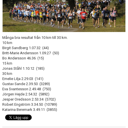
KONTAKT
LÄNKAR
INTERNA TÄVLINGAR
Många bra resultat från 10 km till 30 km.
GIFT GENARPS IF TRAIL 2026
10 km
Birgit Sandberg 1.07.32 (44)
Britt-Marie Andersson 1.09.27 (50)
ANMÄLAN TILL LÖPGRUPPEN
Bo Andersson 46.36 (15)
15 km
Jonas Ståhl 1.10.12 (185)
30 km
Emelie Lilja 2.29.03 (141)
Gustav Sande 2.39.50 (3289)
Eva Svantesson 2.49.48 (750)
Jörgen Hejde 2.54.32 (5892)
Jesper Oredsson 2.53.34 (5702)
Robert Engström 3.34.50 (10789)
Katarina Beremark 3.49.11 (3855)