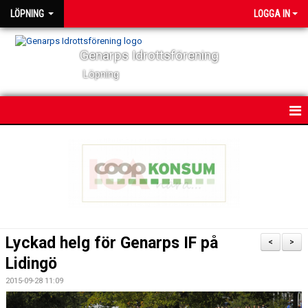
LÖPNING
LOGGA IN
Genarps Idrottsförening
Löpning
HEM
NYHETER
VÅRA TRÄNINGAR
TIDIGARE ARRANGEMANG
Lyckad helg för Genarps IF på
<
>
VÅRA LÖPARE
Lidingö
2015-09-28 11:09
POWER 60