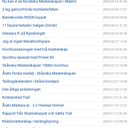
Nu kan vi se Nordiska Mästerskapen i Malmö
2024-05-14 21:36
2 lag genomförde Humlestafetten
2024-05-04 17:01
Banrekorden RISEN-loppet
2024-05-03 09:06
11 löpare tävlade i helgen (minst)
2024-04-21 21:25
Genarps IF på Ryssberget
2024-03-29 20:33
Jag är ingen Marathonlöpare
2024-03-27 12:45
Inomhussäsongen med två mästerskap
2024-02-18 21:45
Sportlov-special med Power 60
2024-02-16 12:02
Skånska Mästerskapen 1500m inomhus
2024-02-12 10:28
Årets första medalj - Skånska Mästerskapen
2024-01-14 13:59
Tävlingskalendern i Skåne beviljad
2023-12-27 13:49
Den årliga avslutningen
2023-12-20 17:04
Kristianstad Trail
2023-11-27 21:50
Årets Mästare är… 2 x Therese Omme!
2023-11-19 15:37
Rapport från Skanneloppet och Sätila Trail
2023-11-13 21:45
Klubbmästerskap i terränglöpning
2023-11-10 09:39