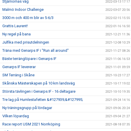
Stjärnornas väg
2022-03-13 17:17
Malmö Indoor Challenge
2022-03-07 20:56
3000 m och 400 m blir av 5-6/3
2022-02-15 15:55
Grattis Laurent!
2022-01-16 16:50
Ny regel på bana
2021-12-21 11:36
Julfika med prisutdelningen
2021-12-08 10:29
Träna med Genarps IF i "Run all around"
2021-11-27 08:26
Bäste terränglöpare i Genarps IF
2021-11-06 16:53
Genarps IF levererar
2021-11-01 09:59
SM Terräng i Skåne
2021-10-23 17:27
Skånska Mästerskapen på 10 km landsväg
2021-10-17 19:02
Största tävlingen i Genarps IF - 16 deltagare
2021-10-10 19:35
Tre lag på Humlestafetten &#127939;&#127995;
2021-09-24 14:16
Ny träningsgrupp på lördagar
2021-09-06 20:24
Vilken löpardag
2021-09-04 21:27
Race report USM 2021 Norrköping
2021-08-18 07:35