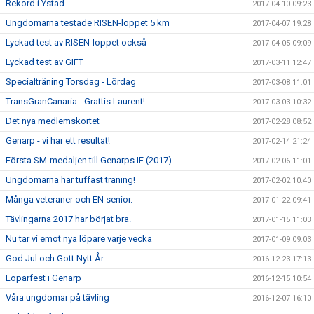
Rekord i Ystad
2017-04-10 09:23
Ungdomarna testade RISEN-loppet 5 km
2017-04-07 19:28
Lyckad test av RISEN-loppet också
2017-04-05 09:09
Lyckad test av GIFT
2017-03-11 12:47
Specialträning Torsdag - Lördag
2017-03-08 11:01
TransGranCanaria - Grattis Laurent!
2017-03-03 10:32
Det nya medlemskortet
2017-02-28 08:52
Genarp - vi har ett resultat!
2017-02-14 21:24
Första SM-medaljen till Genarps IF (2017)
2017-02-06 11:01
Ungdomarna har tuffast träning!
2017-02-02 10:40
Många veteraner och EN senior.
2017-01-22 09:41
Tävlingarna 2017 har börjat bra.
2017-01-15 11:03
Nu tar vi emot nya löpare varje vecka
2017-01-09 09:03
God Jul och Gott Nytt År
2016-12-23 17:13
Löparfest i Genarp
2016-12-15 10:54
Våra ungdomar på tävling
2016-12-07 16:10