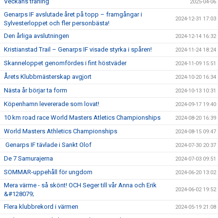
Veckans träning
2025-04-06
Genarps IF avslutade året på topp – framgångar i
2024-12-31 17:03
Sylvesterloppet och fler personbästa!
Den årliga avslutningen
2024-12-14 16:32
Kristianstad Trail – Genarps IF visade styrka i spåren!
2024-11-24 18:24
Skanneloppet genomfördes i fint höstväder
2024-11-09 15:51
Årets Klubbmästerskap avgjort
2024-10-20 16:34
Nästa år börjar ta form
2024-10-13 10:31
Köpenhamn levererade som lovat!
2024-09-17 19:40
10 km road race World Masters Atletics Championships
2024-08-20 16:39
World Masters Athletics Championships
2024-08-15 09:47
Genarps IF tävlade i Sankt Olof
2024-07-30 20:37
De 7 Samurajerna
2024-07-03 09:51
SOMMAR-uppehåll för ungdom
2024-06-20 13:02
Mera värme - så skönt! OCH Seger till vår Anna och Erik
2024-06-02 19:52
&#128079;
Flera klubbrekord i värmen
2024-05-19 21:08