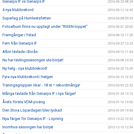
Genarps IF vs Genarps IF
2016-05-23 08:24
4 nya klubbrekord
2016-05-12 16:45
Superlag på Humlestafetten
2016-05-08 09:53
Fotoalbum finns nu upplagt under "RISEN-loppet"
2016-05-01 20:02
Framgångar i Ystad
2016-04-10 17:20
Fem från Genarps IF
2016-03-27 12:23
Albin tävlade i Borås
2016-03-15 11:04
Nu har tävlingssäsongen ute börjat!
2016-03-08 10:55
Ny helg - nya klubbrekord!
2016-02-20 15:05
Fyra nya klubbrekord i helgen
2016-02-15 16:52
Träningsgruppen ökar - 18 st = rekordmånga!
2016-02-09 22:32
Många tävlade från Genarps IF i nya färger!
2016-01-24 13:15
Årets första VDM-poäng
2016-01-16 13:06
Den Stora Löpardagen blev lyckad
2016-01-09 19:04
Nya färger för Genarps IF - Löpning
2015-12-22 10:32
Inomhus-säsongen har börjat
2015-12-10 12:54