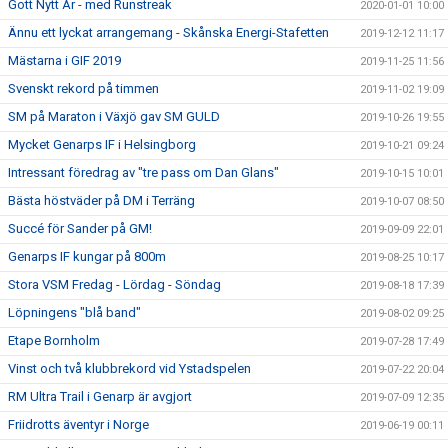
Gott Nytt År - med Runstreak
2020-01-01 10:00
Ännu ett lyckat arrangemang - Skånska Energi-Stafetten
2019-12-12 11:17
Mästarna i GIF 2019
2019-11-25 11:56
Svenskt rekord på timmen
2019-11-02 19:09
SM på Maraton i Växjö gav SM GULD
2019-10-26 19:55
Mycket Genarps IF i Helsingborg
2019-10-21 09:24
Intressant föredrag av "tre pass om Dan Glans"
2019-10-15 10:01
Bästa höstväder på DM i Terräng
2019-10-07 08:50
Succé för Sander på GM!
2019-09-09 22:01
Genarps IF kungar på 800m
2019-08-25 10:17
Stora VSM Fredag - Lördag - Söndag
2019-08-18 17:39
Löpningens "blå band"
2019-08-02 09:25
Etape Bornholm
2019-07-28 17:49
Vinst och två klubbrekord vid Ystadspelen
2019-07-22 20:04
RM Ultra Trail i Genarp är avgjort
2019-07-09 12:35
Friidrotts äventyr i Norge
2019-06-19 00:11