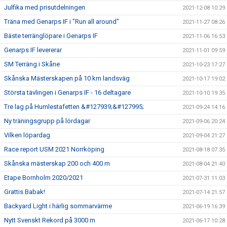
Julfika med prisutdelningen
2021-12-08 10:29
Träna med Genarps IF i "Run all around"
2021-11-27 08:26
Bäste terränglöpare i Genarps IF
2021-11-06 16:53
Genarps IF levererar
2021-11-01 09:59
SM Terräng i Skåne
2021-10-23 17:27
Skånska Mästerskapen på 10 km landsväg
2021-10-17 19:02
Största tävlingen i Genarps IF - 16 deltagare
2021-10-10 19:35
Tre lag på Humlestafetten &#127939;&#127995;
2021-09-24 14:16
Ny träningsgrupp på lördagar
2021-09-06 20:24
Vilken löpardag
2021-09-04 21:27
Race report USM 2021 Norrköping
2021-08-18 07:35
Skånska mästerskap 200 och 400 m
2021-08-04 21:40
Etape Bornholm 2020/2021
2021-07-31 11:03
Grattis Babak!
2021-07-14 21:57
Backyard Light i härlig sommarvärme
2021-06-19 16:39
Nytt Svenskt Rekord på 3000 m
2021-06-17 10:28