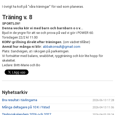
KONTAKT
I övrigt ha koll på "våra träningar" för vad som planeras.
LÄNKAR
Träning v. 8
SPORTLOV!
INTERNA TÄVLINGAR
Denna vecka kör vi med barn och barnbarn o s v...
Bjud in de yngre för att se och prova på vad vi gör i POWER 60.
Torsdagen 22/2 kl 11.00
GIFT GENARPS IF TRAIL 2026
KORV-grillning direkt efter träningen.
(om vädret tillåter)
Anmäl hur många ni blir:
abbakonsult@gmail.com
ANMÄLAN TILL LÖPGRUPPEN
Plats: Sandvägen, ut i skogen på parkeringen.
Vi fortsätter med balans, snabbhet, ryggträning och kör lite hopp för
skelettet.
Ledare: Britt-Marie och Bo
Nyhetsarkiv
Bra resultat i tävlingarna
2026-06-13 17:28
Många deltagare på 10 K i Ystad
2026-04-13 11:06
Tävlingskalendern 2026 och 2027
2026-04-05 09:24