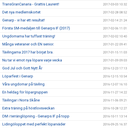
TransGranCanaria - Grattis Laurent!
2017-03-03 10:32
Det nya medlemskortet
2017-02-28 08:52
Genarp - vi har ett resultat!
2017-02-14 21:24
Första SM-medaljen till Genarps IF (2017)
2017-02-06 11:01
Ungdomarna har tuffast träning!
2017-02-02 10:40
Många veteraner och EN senior.
2017-01-22 09:41
Tävlingarna 2017 har börjat bra.
2017-01-15 11:03
Nu tar vi emot nya löpare varje vecka
2017-01-09 09:03
God Jul och Gott Nytt År
2016-12-23 17:13
Löparfest i Genarp
2016-12-15 10:54
Våra ungdomar på tävling
2016-12-07 16:10
En heldag för löpargruppen
2016-11-27 14:22
Tävlingar i Norra Skåne
2016-11-06 09:21
Extra träning på höstlovsveckan
2016-10-28 12:27
DM i terränglöpning - Genarps IF på topp
2016-10-11 13:14
Lidingöloppet med perfekt löparväder
2016-09-25 16:37