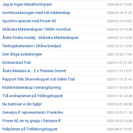
Jag är ingen Marathonlöpare
2024-03-27 12:45
Inomhussäsongen med två mästerskap
2024-02-18 21:45
Sportlov-special med Power 60
2024-02-16 12:02
Skånska Mästerskapen 1500m inomhus
2024-02-12 10:28
Årets första medalj - Skånska Mästerskapen
2024-01-14 13:59
Tävlingskalendern i Skåne beviljad
2023-12-27 13:49
Den årliga avslutningen
2023-12-20 17:04
Kristianstad Trail
2023-11-27 21:50
Årets Mästare är… 2 x Therese Omme!
2023-11-19 15:37
Rapport från Skanneloppet och Sätila Trail
2023-11-13 21:45
Klubbmästerskap i terränglöpning
2023-11-10 09:39
Två andraplatser på Yddingeloppet
2023-11-01 20:28
Nu behöver vi din hjälp!
2023-10-27 09:28
Genarps IF representerat i Frankrike
2023-10-15 11:18
Power 60, en ny grupp i Genarps IF
2023-10-13 10:58
Pallplatser på Trelleborgsloppet
2023-08-27 14:03