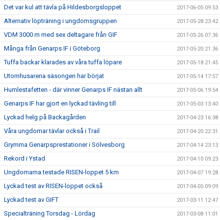
Det var kul att tävla på Hildesborgsloppet
2017-06-05 09:53
Alternativ löpträning i ungdomsgruppen
2017-05-28 23:42
VDM 3000 m med sex deltagare från GIF
2017-05-26 07:36
Många från Genarps IF i Göteborg
2017-05-20 21:36
Tuffa backar klarades av våra tuffa löpare
2017-05-18 21:45
Utomhusarena säsongen har börjat
2017-05-14 17:57
Humlestafetten - där vinner Genarps IF nästan allt
2017-05-06 19:54
Genarps IF har gjort en lyckad tävling till
2017-05-03 13:40
Lyckad helg på Backagården
2017-04-23 16:38
Våra ungdomar tävlar också i Trail
2017-04-20 22:31
Grymma Genarpsprestationer i Sölvesborg
2017-04-14 23:13
Rekord i Ystad
2017-04-10 09:23
Ungdomarna testade RISEN-loppet 5 km
2017-04-07 19:28
Lyckad test av RISEN-loppet också
2017-04-05 09:09
Lyckad test av GIFT
2017-03-11 12:47
Specialträning Torsdag - Lördag
2017-03-08 11:01