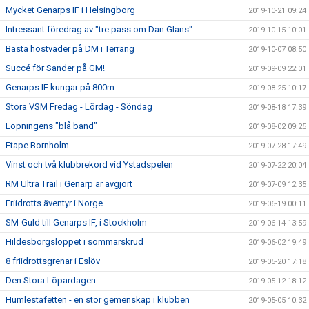
Mycket Genarps IF i Helsingborg
2019-10-21 09:24
Intressant föredrag av "tre pass om Dan Glans"
2019-10-15 10:01
Bästa höstväder på DM i Terräng
2019-10-07 08:50
Succé för Sander på GM!
2019-09-09 22:01
Genarps IF kungar på 800m
2019-08-25 10:17
Stora VSM Fredag - Lördag - Söndag
2019-08-18 17:39
Löpningens "blå band"
2019-08-02 09:25
Etape Bornholm
2019-07-28 17:49
Vinst och två klubbrekord vid Ystadspelen
2019-07-22 20:04
RM Ultra Trail i Genarp är avgjort
2019-07-09 12:35
Friidrotts äventyr i Norge
2019-06-19 00:11
SM-Guld till Genarps IF, i Stockholm
2019-06-14 13:59
Hildesborgsloppet i sommarskrud
2019-06-02 19:49
8 friidrottsgrenar i Eslöv
2019-05-20 17:18
Den Stora Löpardagen
2019-05-12 18:12
Humlestafetten - en stor gemenskap i klubben
2019-05-05 10:32