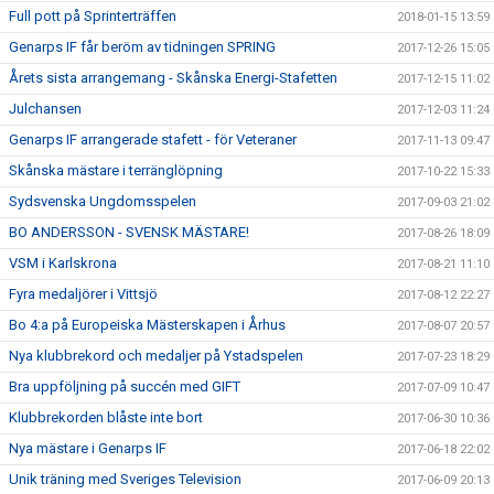
Full pott på Sprinterträffen
2018-01-15 13:59
Genarps IF får beröm av tidningen SPRING
2017-12-26 15:05
Årets sista arrangemang - Skånska Energi-Stafetten
2017-12-15 11:02
Julchansen
2017-12-03 11:24
Genarps IF arrangerade stafett - för Veteraner
2017-11-13 09:47
Skånska mästare i terränglöpning
2017-10-22 15:33
Sydsvenska Ungdomsspelen
2017-09-03 21:02
BO ANDERSSON - SVENSK MÄSTARE!
2017-08-26 18:09
VSM i Karlskrona
2017-08-21 11:10
Fyra medaljörer i Vittsjö
2017-08-12 22:27
Bo 4:a på Europeiska Mästerskapen i Århus
2017-08-07 20:57
Nya klubbrekord och medaljer på Ystadspelen
2017-07-23 18:29
Bra uppföljning på succén med GIFT
2017-07-09 10:47
Klubbrekorden blåste inte bort
2017-06-30 10:36
Nya mästare i Genarps IF
2017-06-18 22:02
Unik träning med Sveriges Television
2017-06-09 20:13