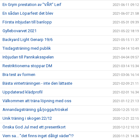
En Grym prestation av ”VÅR” Leif
2021-06-11 09:12
En sådan Löparfest det blev
2021-06-07 21:58
Första inbjudan till banlopp
2021-05-31 09:39
Gyllebovarvet 2021
2021-05-22 18:19
Backyard Light Genarp 19/6
2021-05-15 11:37
Tisdagsträning med publik
2021-04-14 10:49
Inbjudan till Pannkaksspelen
2021-04-04 09:57
Restriktionerna stoppar DM
2021-03-14 15:34
Bra test av formen
2021-03-06 16:14
Bästa vinterträningen - inte den lättaste
2021-02-09 21:11
Uppdaterad klädprofil
2021-02-01 16:34
Välkommen att träna löpning med oss
2021-01-12 21:13
Annandagsträning gå/jogga/tröskel
2020-12-25 10:51
Unik träning i skogen 22/12
2020-12-21 22:15
Önska God Jul med ett presentkort
2020-12-12 10:13
Vem sa... ”det finns inget dåligt väder”!?
2020-11-21 14:36