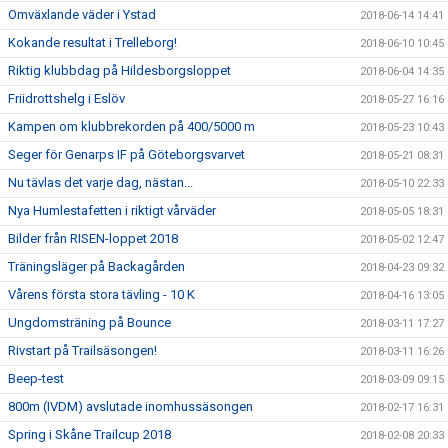
Omväxlande väder i Ystad
2018-06-14 14:41
Kokande resultat i Trelleborg!
2018-06-10 10:45
Riktig klubbdag på Hildesborgsloppet
2018-06-04 14:35
Friidrottshelg i Eslöv
2018-05-27 16:16
Kampen om klubbrekorden på 400/5000 m
2018-05-23 10:43
Seger för Genarps IF på Göteborgsvarvet
2018-05-21 08:31
Nu tävlas det varje dag, nästan...
2018-05-10 22:33
Nya Humlestafetten i riktigt vårväder
2018-05-05 18:31
Bilder från RISEN-loppet 2018
2018-05-02 12:47
Träningsläger på Backagården
2018-04-23 09:32
Vårens första stora tävling - 10 K
2018-04-16 13:05
Ungdomsträning på Bounce
2018-03-11 17:27
Rivstart på Trailsäsongen!
2018-03-11 16:26
Beep-test
2018-03-09 09:15
800m (IVDM) avslutade inomhussäsongen
2018-02-17 16:31
Spring i Skåne Trailcup 2018
2018-02-08 20:33