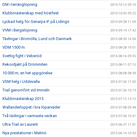
DM i terränglöpning
2015-10-12 09:10
Klubbmästerskap med höstfest
2015-10-05 09:22
Lyckad helg för Genarps IF på Lidingö
2015-09-28 11:09
VVM i Bergslöpning
2015-09-14 17:42
Tävlingar i Bromölla, Lund och Danmark
2015-08-30 16:04
VDM 1500 m.
2015-08-28 19:01
Svettig fight i Veberöd
2015-08-16 09:55
Rekordjakt på Drömmilen
2015-08-11 07:15
10 000 m, en het uppgörelse
2015-08-08 08:39
VSM helg i Uddevalla
2015-07-26 17:00
Trail genomfört vid Immeln
2015-07-26 10:19
Klubbmästerskap 2015
2015-07-15 13:15
Wallanderloppet i bra löparväder
2015-07-08 09:48
Två tävlingar i varmaste veckan
2015-07-04 10:41
Ultra Trail av Laurent
2015-06-27 11:01
Nya prestationer i Malmö
2015-06-14 10:32