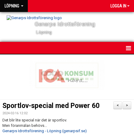
LÖPNING
LOGGA IN
Genarps Idrottsförening
Löpning
HEM
NYHETER
VÅRA TRÄNINGAR
TIDIGARE ARRANGEMANG
Sportlov-special med Power 60
<
>
VÅRA LÖPARE
2024-02-16 12:02
Det blir lite special när det är sportlov.
Men föranmälan behövs...
POWER 60
Genarps Idrottsförening - Löpning (genarpsif.se)