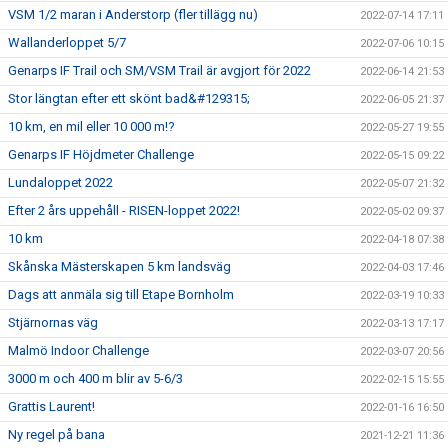
VSM 1/2 maran i Anderstorp (fler tillägg nu)
2022-07-14 17:11
Wallanderloppet 5/7
2022-07-06 10:15
Genarps IF Trail och SM/VSM Trail är avgjort för 2022
2022-06-14 21:53
Stor längtan efter ett skönt bad&#129315;
2022-06-05 21:37
10 km, en mil eller 10 000 m!?
2022-05-27 19:55
Genarps IF Höjdmeter Challenge
2022-05-15 09:22
Lundaloppet 2022
2022-05-07 21:32
Efter 2 års uppehåll - RISEN-loppet 2022!
2022-05-02 09:37
10 km
2022-04-18 07:38
Skånska Mästerskapen 5 km landsväg
2022-04-03 17:46
Dags att anmäla sig till Etape Bornholm
2022-03-19 10:33
Stjärnornas väg
2022-03-13 17:17
Malmö Indoor Challenge
2022-03-07 20:56
3000 m och 400 m blir av 5-6/3
2022-02-15 15:55
Grattis Laurent!
2022-01-16 16:50
Ny regel på bana
2021-12-21 11:36