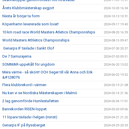
2024-11-09 15:51
Årets Klubbmästerskap avgjort
2024-10-20 16:34
Nästa år börjar ta form
2024-10-13 10:31
Köpenhamn levererade som lovat!
2024-09-17 19:40
10 km road race World Masters Atletics Championships
2024-08-20 16:39
World Masters Athletics Championships
2024-08-15 09:47
Genarps IF tävlade i Sankt Olof
2024-07-30 20:37
De 7 Samurajerna
2024-07-03 09:51
SOMMAR-uppehåll för ungdom
2024-06-20 13:02
Mera värme - så skönt! OCH Seger till vår Anna och Erik
2024-06-02 19:52
&#128079;
Flera klubbrekord i värmen
2024-05-19 21:08
Nu kan vi se Nordiska Mästerskapen i Malmö
2024-05-14 21:36
2 lag genomförde Humlestafetten
2024-05-04 17:01
Banrekorden RISEN-loppet
2024-05-03 09:06
11 löpare tävlade i helgen (minst)
2024-04-21 21:25
Genarps IF på Ryssberget
2024-03-29 20:33