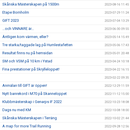
Skånska Mästerskapen på 1500m
2023-08-16 11:45
Etape Bornholm
2023-07-29 11:24
GIFT 2023
2023-07-04 13:29
…och VINNARE är…
2023-06-30 09:55
Äntligen kom värmen, eller?
2023-05-14 15:49
Tre starka/taggade lag på Humlestafetten
2023-05-06 17:43
Resultat finns nu på hemsidan
2023-05-01 20:48
SM och VSM på 10 km i Ystad
2023-04-24 10:18
Fina prestationer på Skrylleloppet!
2023-04-22 16:15
2023-02-22 09:35
Anmälan till GIFT är öppen!
2022-12-29 11:59
Nytt banrekord i M70 på Skanneloppet
2022-11-12 15:00
Klubbmästerskap i Genarps IF 2022
2022-10-23 18:08
Dags nu med KM
2022-10-08 18:00
Skånska Mästerskapen i Terräng
2022-10-02 21:44
A map for more Trail Running
2022-09-28 12:56