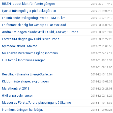
RISEN-loppet klart för femte gången
2019-05-01 14:49
Lyckat träningsläger på Backagården
2019-04-29 09:43
En strålande tävlingsdag i Ystad - DM 10 km
2019-04-07 16:15
En fantastisk helg för Genarps IF är avslutad
2019-03-04 09:53
Andra SM-dagen ökade vi till 1 Guld, 4 Silver, 1 Brons
2019-03-02 19:07
Första SM-dagen gav Guld-Silver-Brons
2019-03-01 22:23
Ny medaljskörd i Malmö
2019-02-11 08:56
Nu är även Veteranerna igång inomhus
2019-02-04 17:17
Full fart på Inomhussäsongen
2019-01-20 18:38
2019-01-08 17:00
Resultat - Skånska Energi-Stafetten
2018-12-13 16:51
Klubbmästerskapet avgjort igen
2018-12-10 08:35
Marathonåret 2018
2018-12-06 21:08
6 killar på Julchansen
2018-12-02 16:29
Massor av Första/Andra-placeringar på Skanne
2018-11-10 16:32
Inomhusträningen har börjat
2018-11-09 09:24