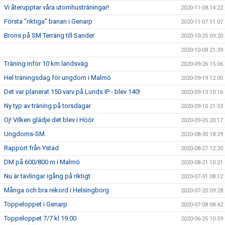
Vi återupptar våra utomhusträningar!
2020-11-08 14:22
Första ”riktiga” banan i Genarp
2020-11-07 11:07
Brons på SM Terräng till Sander
2020-10-25 09:20
2020-10-08 21:39
Träning inför 10 km landsväg
2020-09-26 15:06
Hel träningsdag för ungdom i Malmö
2020-09-19 12:00
Det var planerat 150 varv på Lunds IP - blev 140!
2020-09-13 10:16
Ny typ av träning på torsdagar
2020-09-10 21:53
Oj! Vilken glädje det blev i Höör
2020-09-05 20:17
Ungdoms-SM
2020-08-30 18:29
Rapport från Ystad
2020-08-27 12:20
DM på 600/800 m i Malmö
2020-08-21 10:21
Nu är tävlingar igång på riktigt
2020-07-31 08:12
Många och bra rekord i Helsingborg
2020-07-20 09:28
Toppeloppet i Genarp
2020-07-08 08:42
Toppeloppet 7/7 kl 19.00
2020-06-25 10:59