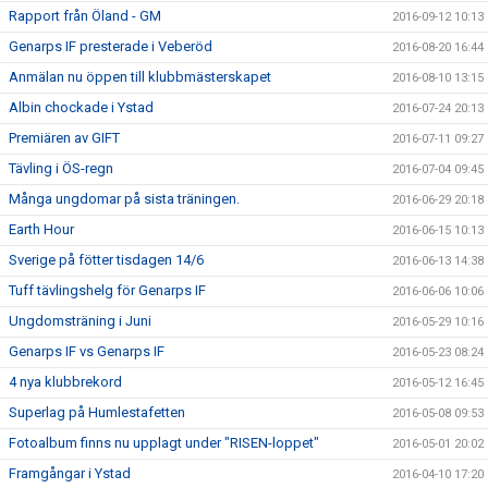
Rapport från Öland - GM
2016-09-12 10:13
Genarps IF presterade i Veberöd
2016-08-20 16:44
Anmälan nu öppen till klubbmästerskapet
2016-08-10 13:15
Albin chockade i Ystad
2016-07-24 20:13
Premiären av GIFT
2016-07-11 09:27
Tävling i ÖS-regn
2016-07-04 09:45
Många ungdomar på sista träningen.
2016-06-29 20:18
Earth Hour
2016-06-15 10:13
Sverige på fötter tisdagen 14/6
2016-06-13 14:38
Tuff tävlingshelg för Genarps IF
2016-06-06 10:06
Ungdomsträning i Juni
2016-05-29 10:16
Genarps IF vs Genarps IF
2016-05-23 08:24
4 nya klubbrekord
2016-05-12 16:45
Superlag på Humlestafetten
2016-05-08 09:53
Fotoalbum finns nu upplagt under "RISEN-loppet"
2016-05-01 20:02
Framgångar i Ystad
2016-04-10 17:20