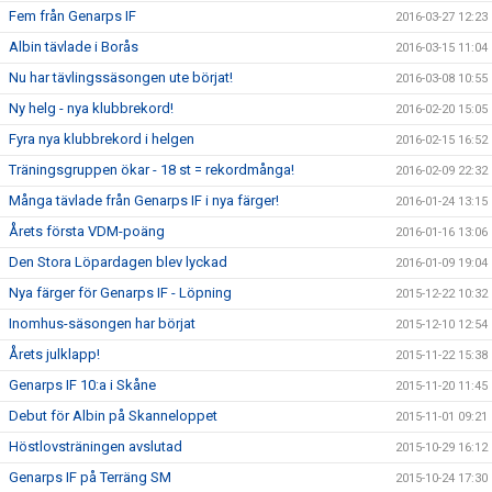
Fem från Genarps IF
2016-03-27 12:23
Albin tävlade i Borås
2016-03-15 11:04
Nu har tävlingssäsongen ute börjat!
2016-03-08 10:55
Ny helg - nya klubbrekord!
2016-02-20 15:05
Fyra nya klubbrekord i helgen
2016-02-15 16:52
Träningsgruppen ökar - 18 st = rekordmånga!
2016-02-09 22:32
Många tävlade från Genarps IF i nya färger!
2016-01-24 13:15
Årets första VDM-poäng
2016-01-16 13:06
Den Stora Löpardagen blev lyckad
2016-01-09 19:04
Nya färger för Genarps IF - Löpning
2015-12-22 10:32
Inomhus-säsongen har börjat
2015-12-10 12:54
Årets julklapp!
2015-11-22 15:38
Genarps IF 10:a i Skåne
2015-11-20 11:45
Debut för Albin på Skanneloppet
2015-11-01 09:21
Höstlovsträningen avslutad
2015-10-29 16:12
Genarps IF på Terräng SM
2015-10-24 17:30