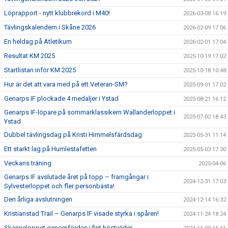
Löprapport - nytt klubbrekord i M40!
2026-03-08 16:19
Tävlingskalendern i Skåne 2026
2026-02-09 17:06
En heldag på Atletikum
2026-02-01 17:04
Resultat KM 2025
2025-10-19 17:02
Startlistan inför KM 2025
2025-10-18 10:48
Hur är det att vara med på ett Veteran-SM?
2025-09-01 17:02
Genarps IF plockade 4 medaljer i Ystad
2025-08-21 16:12
Genarps IF-löpare på sommarklassikern Wallanderloppet i
2025-07-02 18:43
Ystad
Dubbel tävlingsdag på Kristi Himmelsfärdsdag
2025-05-31 11:14
Ett starkt lag på Humlestafetten
2025-05-03 17:30
Veckans träning
2025-04-06
Genarps IF avslutade året på topp – framgångar i
2024-12-31 17:03
Sylvesterloppet och fler personbästa!
Den årliga avslutningen
2024-12-14 16:32
Kristianstad Trail – Genarps IF visade styrka i spåren!
2024-11-24 18:24
Skanneloppet genomfördes i fint höstväder