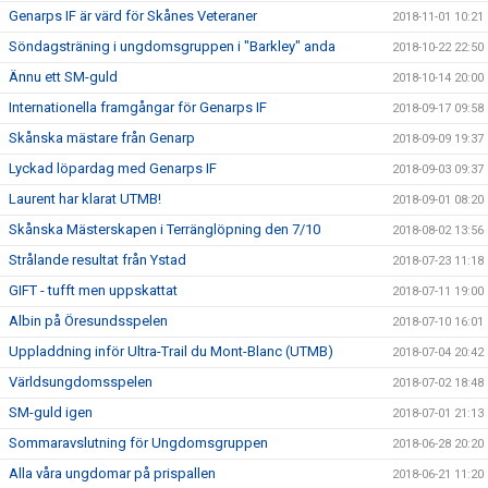
Genarps IF är värd för Skånes Veteraner
2018-11-01 10:21
Söndagsträning i ungdomsgruppen i "Barkley" anda
2018-10-22 22:50
Ännu ett SM-guld
2018-10-14 20:00
Internationella framgångar för Genarps IF
2018-09-17 09:58
Skånska mästare från Genarp
2018-09-09 19:37
Lyckad löpardag med Genarps IF
2018-09-03 09:37
Laurent har klarat UTMB!
2018-09-01 08:20
Skånska Mästerskapen i Terränglöpning den 7/10
2018-08-02 13:56
Strålande resultat från Ystad
2018-07-23 11:18
GIFT - tufft men uppskattat
2018-07-11 19:00
Albin på Öresundsspelen
2018-07-10 16:01
Uppladdning inför Ultra-Trail du Mont-Blanc (UTMB)
2018-07-04 20:42
Världsungdomsspelen
2018-07-02 18:48
SM-guld igen
2018-07-01 21:13
Sommaravslutning för Ungdomsgruppen
2018-06-28 20:20
Alla våra ungdomar på prispallen
2018-06-21 11:20