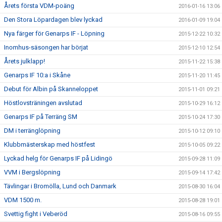
Årets första VDM-poäng
2016-01-16 13:06
Den Stora Löpardagen blev lyckad
2016-01-09 19:04
Nya färger för Genarps IF - Löpning
2015-12-22 10:32
Inomhus-säsongen har börjat
2015-12-10 12:54
Årets julklapp!
2015-11-22 15:38
Genarps IF 10:a i Skåne
2015-11-20 11:45
Debut för Albin på Skanneloppet
2015-11-01 09:21
Höstlovsträningen avslutad
2015-10-29 16:12
Genarps IF på Terräng SM
2015-10-24 17:30
DM i terränglöpning
2015-10-12 09:10
Klubbmästerskap med höstfest
2015-10-05 09:22
Lyckad helg för Genarps IF på Lidingö
2015-09-28 11:09
VVM i Bergslöpning
2015-09-14 17:42
Tävlingar i Bromölla, Lund och Danmark
2015-08-30 16:04
VDM 1500 m.
2015-08-28 19:01
Svettig fight i Veberöd
2015-08-16 09:55