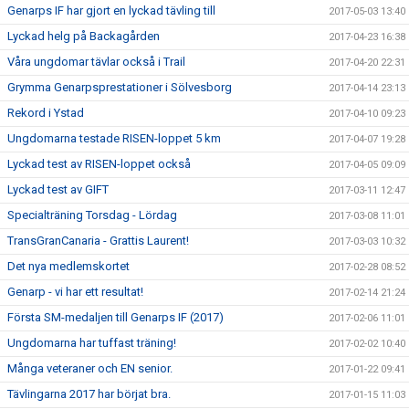
Genarps IF har gjort en lyckad tävling till
2017-05-03 13:40
Lyckad helg på Backagården
2017-04-23 16:38
Våra ungdomar tävlar också i Trail
2017-04-20 22:31
Grymma Genarpsprestationer i Sölvesborg
2017-04-14 23:13
Rekord i Ystad
2017-04-10 09:23
Ungdomarna testade RISEN-loppet 5 km
2017-04-07 19:28
Lyckad test av RISEN-loppet också
2017-04-05 09:09
Lyckad test av GIFT
2017-03-11 12:47
Specialträning Torsdag - Lördag
2017-03-08 11:01
TransGranCanaria - Grattis Laurent!
2017-03-03 10:32
Det nya medlemskortet
2017-02-28 08:52
Genarp - vi har ett resultat!
2017-02-14 21:24
Första SM-medaljen till Genarps IF (2017)
2017-02-06 11:01
Ungdomarna har tuffast träning!
2017-02-02 10:40
Många veteraner och EN senior.
2017-01-22 09:41
Tävlingarna 2017 har börjat bra.
2017-01-15 11:03