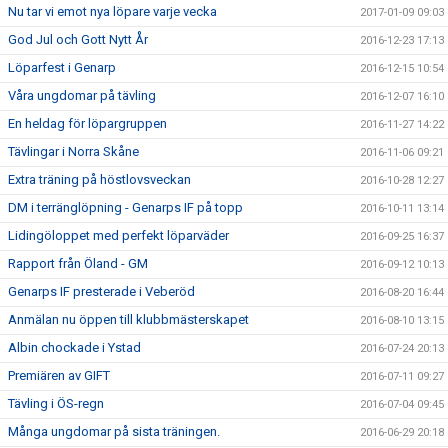
Nu tar vi emot nya löpare varje vecka
2017-01-09 09:03
God Jul och Gott Nytt År
2016-12-23 17:13
Löparfest i Genarp
2016-12-15 10:54
Våra ungdomar på tävling
2016-12-07 16:10
En heldag för löpargruppen
2016-11-27 14:22
Tävlingar i Norra Skåne
2016-11-06 09:21
Extra träning på höstlovsveckan
2016-10-28 12:27
DM i terränglöpning - Genarps IF på topp
2016-10-11 13:14
Lidingöloppet med perfekt löparväder
2016-09-25 16:37
Rapport från Öland - GM
2016-09-12 10:13
Genarps IF presterade i Veberöd
2016-08-20 16:44
Anmälan nu öppen till klubbmästerskapet
2016-08-10 13:15
Albin chockade i Ystad
2016-07-24 20:13
Premiären av GIFT
2016-07-11 09:27
Tävling i ÖS-regn
2016-07-04 09:45
Många ungdomar på sista träningen.
2016-06-29 20:18