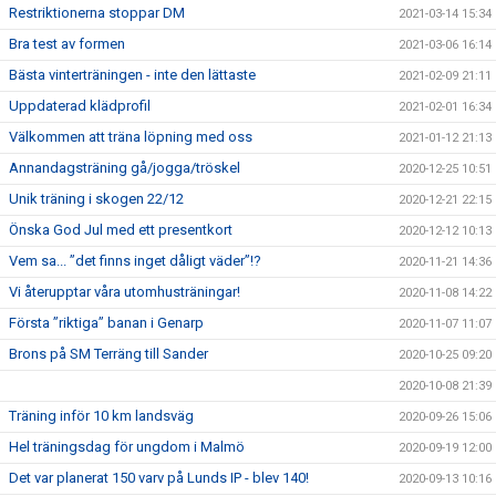
Restriktionerna stoppar DM
2021-03-14 15:34
Bra test av formen
2021-03-06 16:14
Bästa vinterträningen - inte den lättaste
2021-02-09 21:11
Uppdaterad klädprofil
2021-02-01 16:34
Välkommen att träna löpning med oss
2021-01-12 21:13
Annandagsträning gå/jogga/tröskel
2020-12-25 10:51
Unik träning i skogen 22/12
2020-12-21 22:15
Önska God Jul med ett presentkort
2020-12-12 10:13
Vem sa... ”det finns inget dåligt väder”!?
2020-11-21 14:36
Vi återupptar våra utomhusträningar!
2020-11-08 14:22
Första ”riktiga” banan i Genarp
2020-11-07 11:07
Brons på SM Terräng till Sander
2020-10-25 09:20
2020-10-08 21:39
Träning inför 10 km landsväg
2020-09-26 15:06
Hel träningsdag för ungdom i Malmö
2020-09-19 12:00
Det var planerat 150 varv på Lunds IP - blev 140!
2020-09-13 10:16