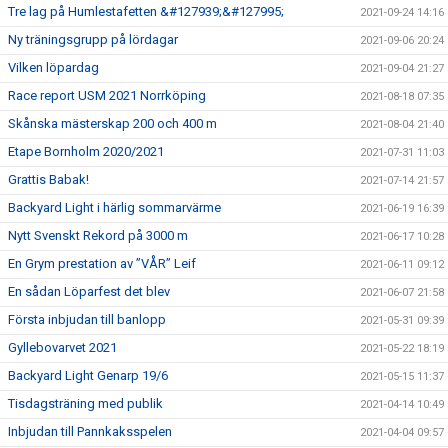
Tre lag på Humlestafetten &#127939;&#127995;
2021-09-24 14:16
Ny träningsgrupp på lördagar
2021-09-06 20:24
Vilken löpardag
2021-09-04 21:27
Race report USM 2021 Norrköping
2021-08-18 07:35
Skånska mästerskap 200 och 400 m
2021-08-04 21:40
Etape Bornholm 2020/2021
2021-07-31 11:03
Grattis Babak!
2021-07-14 21:57
Backyard Light i härlig sommarvärme
2021-06-19 16:39
Nytt Svenskt Rekord på 3000 m
2021-06-17 10:28
En Grym prestation av ”VÅR” Leif
2021-06-11 09:12
En sådan Löparfest det blev
2021-06-07 21:58
Första inbjudan till banlopp
2021-05-31 09:39
Gyllebovarvet 2021
2021-05-22 18:19
Backyard Light Genarp 19/6
2021-05-15 11:37
Tisdagsträning med publik
2021-04-14 10:49
Inbjudan till Pannkaksspelen
2021-04-04 09:57