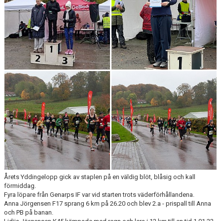
KONTAKT
LÄNKAR
INTERNA TÄVLINGAR
GIFT GENARPS IF TRAIL 2026
ANMÄLAN TILL LÖPGRUPPEN
Årets Yddingelopp gick av staplen på en väldig blöt, blåsig och kall
förmiddag.
Fyra löpare från Genarps IF var vid starten trots väderförhållandena.
Anna Jörgensen F17 sprang 6 km på 26.20 och blev 2.a - prispall till Anna
och PB på banan.