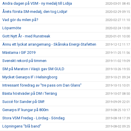
Andra dagen på VSM - ny medalj till Lidija
2020-03-01 08:45
Årets första SM-medalj, den tog Lidija!
2020-02-29 09:15
Vad gör du milen på?
2020-02-27 11:10
Löparmöte
2020-02-24 13:00
Gott Nytt År - med Runstreak
2020-01-01 10:00
Ännu ett lyckat arrangemang - Skånska Energi-Stafetten
2019-12-12 11:17
Mästarna i GIF 2019
2019-11-25 11:56
Svenskt rekord på timmen
2019-11-02 19:09
SM på Maraton i Växjö gav SM GULD
2019-10-26 19:55
Mycket Genarps IF i Helsingborg
2019-10-21 09:24
Intressant föredrag av "tre pass om Dan Glans"
2019-10-15 10:01
Bästa höstväder på DM i Terräng
2019-10-07 08:50
Succé för Sander på GM!
2019-09-09 22:01
Genarps IF kungar på 800m
2019-08-25 10:17
Stora VSM Fredag - Lördag - Söndag
2019-08-18 17:39
Löpningens "blå band"
2019-08-02 09:25