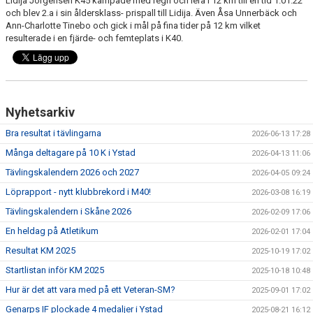
Lidija Jörgensen K45 kämpade med regn och lera i 12 km till en tid 1.01.22
och blev 2.a i sin åldersklass- prispall till Lidija. Även Åsa Unnerbäck och
Ann-Charlotte Tinebo och gick i mål på fina tider på 12 km vilket
resulterade i en fjärde- och femteplats i K40.
Nyhetsarkiv
Bra resultat i tävlingarna
2026-06-13 17:28
Många deltagare på 10 K i Ystad
2026-04-13 11:06
Tävlingskalendern 2026 och 2027
2026-04-05 09:24
Löprapport - nytt klubbrekord i M40!
2026-03-08 16:19
Tävlingskalendern i Skåne 2026
2026-02-09 17:06
En heldag på Atletikum
2026-02-01 17:04
Resultat KM 2025
2025-10-19 17:02
Startlistan inför KM 2025
2025-10-18 10:48
Hur är det att vara med på ett Veteran-SM?
2025-09-01 17:02
Genarps IF plockade 4 medaljer i Ystad
2025-08-21 16:12