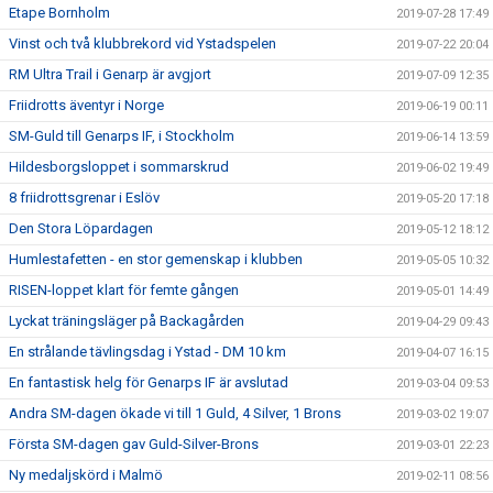
Etape Bornholm
2019-07-28 17:49
Vinst och två klubbrekord vid Ystadspelen
2019-07-22 20:04
RM Ultra Trail i Genarp är avgjort
2019-07-09 12:35
Friidrotts äventyr i Norge
2019-06-19 00:11
SM-Guld till Genarps IF, i Stockholm
2019-06-14 13:59
Hildesborgsloppet i sommarskrud
2019-06-02 19:49
8 friidrottsgrenar i Eslöv
2019-05-20 17:18
Den Stora Löpardagen
2019-05-12 18:12
Humlestafetten - en stor gemenskap i klubben
2019-05-05 10:32
RISEN-loppet klart för femte gången
2019-05-01 14:49
Lyckat träningsläger på Backagården
2019-04-29 09:43
En strålande tävlingsdag i Ystad - DM 10 km
2019-04-07 16:15
En fantastisk helg för Genarps IF är avslutad
2019-03-04 09:53
Andra SM-dagen ökade vi till 1 Guld, 4 Silver, 1 Brons
2019-03-02 19:07
Första SM-dagen gav Guld-Silver-Brons
2019-03-01 22:23
Ny medaljskörd i Malmö
2019-02-11 08:56