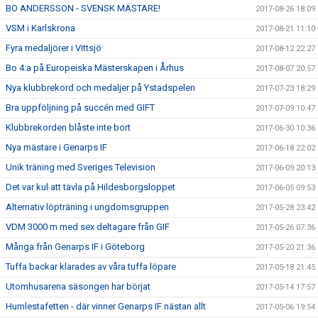
BO ANDERSSON - SVENSK MÄSTARE!
2017-08-26 18:09
VSM i Karlskrona
2017-08-21 11:10
Fyra medaljörer i Vittsjö
2017-08-12 22:27
Bo 4:a på Europeiska Mästerskapen i Århus
2017-08-07 20:57
Nya klubbrekord och medaljer på Ystadspelen
2017-07-23 18:29
Bra uppföljning på succén med GIFT
2017-07-09 10:47
Klubbrekorden blåste inte bort
2017-06-30 10:36
Nya mästare i Genarps IF
2017-06-18 22:02
Unik träning med Sveriges Television
2017-06-09 20:13
Det var kul att tävla på Hildesborgsloppet
2017-06-05 09:53
Alternativ löpträning i ungdomsgruppen
2017-05-28 23:42
VDM 3000 m med sex deltagare från GIF
2017-05-26 07:36
Många från Genarps IF i Göteborg
2017-05-20 21:36
Tuffa backar klarades av våra tuffa löpare
2017-05-18 21:45
Utomhusarena säsongen har börjat
2017-05-14 17:57
Humlestafetten - där vinner Genarps IF nästan allt
2017-05-06 19:54