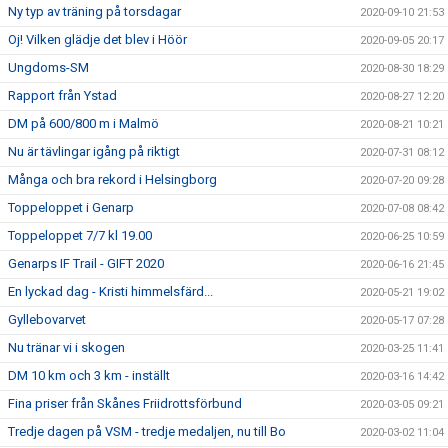
Ny typ av träning på torsdagar
2020-09-10 21:53
Oj! Vilken glädje det blev i Höör
2020-09-05 20:17
Ungdoms-SM
2020-08-30 18:29
Rapport från Ystad
2020-08-27 12:20
DM på 600/800 m i Malmö
2020-08-21 10:21
Nu är tävlingar igång på riktigt
2020-07-31 08:12
Många och bra rekord i Helsingborg
2020-07-20 09:28
Toppeloppet i Genarp
2020-07-08 08:42
Toppeloppet 7/7 kl 19.00
2020-06-25 10:59
Genarps IF Trail - GIFT 2020
2020-06-16 21:45
En lyckad dag - Kristi himmelsfärd...
2020-05-21 19:02
Gyllebovarvet
2020-05-17 07:28
Nu tränar vi i skogen
2020-03-25 11:41
DM 10 km och 3 km - inställt
2020-03-16 14:42
Fina priser från Skånes Friidrottsförbund
2020-03-05 09:21
Tredje dagen på VSM - tredje medaljen, nu till Bo
2020-03-02 11:04