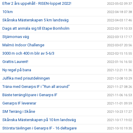
Efter 2 års uppehåll - RISEN-loppet 2022!
2022-05-02 09:37
10 km
2022-04-18 07:38
Skånska Mästerskapen 5 km landsväg
2022-04-03 17:46
Dags att anmäla sig till Etape Bornholm
2022-03-19 10:33
Stjärnornas väg
2022-03-13 17:17
Malmö Indoor Challenge
2022-03-07 20:56
3000 m och 400 m blir av 5-6/3
2022-02-15 15:55
Grattis Laurent!
2022-01-16 16:50
Ny regel på bana
2021-12-21 11:36
Julfika med prisutdelningen
2021-12-08 10:29
Träna med Genarps IF i "Run all around"
2021-11-27 08:26
Bäste terränglöpare i Genarps IF
2021-11-06 16:53
Genarps IF levererar
2021-11-01 09:59
SM Terräng i Skåne
2021-10-23 17:27
Skånska Mästerskapen på 10 km landsväg
2021-10-17 19:02
Största tävlingen i Genarps IF - 16 deltagare
2021-10-10 19:35