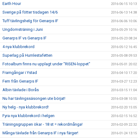
Earth Hour
2016-06-15 10:13
Sverige på fötter tisdagen 14/6
2016-06-13 14:38
Tuff tävlingshelg för Genarps IF
2016-06-06 10:06
Ungdomsträning i Juni
2016-05-29 10:16
Genarps IF vs Genarps IF
2016-05-23 08:24
4 nya klubbrekord
2016-05-12 16:45
Superlag på Humlestafetten
2016-05-08 09:53
Fotoalbum finns nu upplagt under "RISEN-loppet"
2016-05-01 20:02
Framgångar i Ystad
2016-04-10 17:20
Fem från Genarps IF
2016-03-27 12:23
Albin tävlade i Borås
2016-03-15 11:04
Nu har tävlingssäsongen ute börjat!
2016-03-08 10:55
Ny helg - nya klubbrekord!
2016-02-20 15:05
Fyra nya klubbrekord i helgen
2016-02-15 16:52
Träningsgruppen ökar - 18 st = rekordmånga!
2016-02-09 22:32
Många tävlade från Genarps IF i nya färger!
2016-01-24 13:15