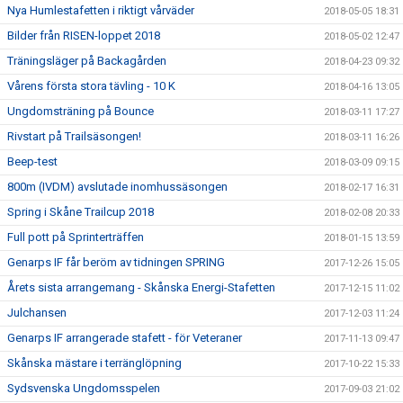
Nya Humlestafetten i riktigt vårväder
2018-05-05 18:31
Bilder från RISEN-loppet 2018
2018-05-02 12:47
Träningsläger på Backagården
2018-04-23 09:32
Vårens första stora tävling - 10 K
2018-04-16 13:05
Ungdomsträning på Bounce
2018-03-11 17:27
Rivstart på Trailsäsongen!
2018-03-11 16:26
Beep-test
2018-03-09 09:15
800m (IVDM) avslutade inomhussäsongen
2018-02-17 16:31
Spring i Skåne Trailcup 2018
2018-02-08 20:33
Full pott på Sprinterträffen
2018-01-15 13:59
Genarps IF får beröm av tidningen SPRING
2017-12-26 15:05
Årets sista arrangemang - Skånska Energi-Stafetten
2017-12-15 11:02
Julchansen
2017-12-03 11:24
Genarps IF arrangerade stafett - för Veteraner
2017-11-13 09:47
Skånska mästare i terränglöpning
2017-10-22 15:33
Sydsvenska Ungdomsspelen
2017-09-03 21:02