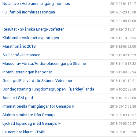
Nu är även Veteranerna igång inomhus
2019-02-04 17:17
Full fart på Inomhussäsongen
2019-01-20 18:38
2019-01-08 17:00
Resultat - Skånska Energi-Stafetten
2018-12-13 16:51
Klubbmästerskapet avgjort igen
2018-12-10 08:35
Marathonåret 2018
2018-12-06 21:08
6 killar på Julchansen
2018-12-02 16:29
Massor av Första/Andra-placeringar på Skanne
2018-11-10 16:32
Inomhusträningen har börjat
2018-11-09 09:24
Genarps IF är värd för Skånes Veteraner
2018-11-01 10:21
Söndagsträning i ungdomsgruppen i "Barkley" anda
2018-10-22 22:50
Ännu ett SM-guld
2018-10-14 20:00
Internationella framgångar för Genarps IF
2018-09-17 09:58
Skånska mästare från Genarp
2018-09-09 19:37
Lyckad löpardag med Genarps IF
2018-09-03 09:37
Laurent har klarat UTMB!
2018-09-01 08:20