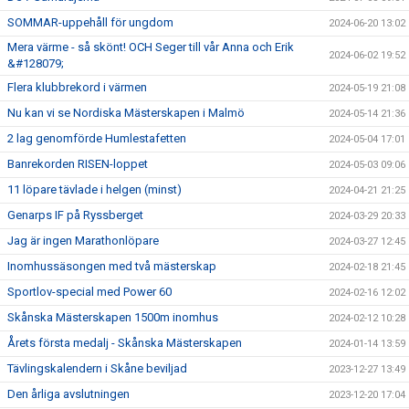
SOMMAR-uppehåll för ungdom
2024-06-20 13:02
Mera värme - så skönt! OCH Seger till vår Anna och Erik
2024-06-02 19:52
&#128079;
Flera klubbrekord i värmen
2024-05-19 21:08
Nu kan vi se Nordiska Mästerskapen i Malmö
2024-05-14 21:36
2 lag genomförde Humlestafetten
2024-05-04 17:01
Banrekorden RISEN-loppet
2024-05-03 09:06
11 löpare tävlade i helgen (minst)
2024-04-21 21:25
Genarps IF på Ryssberget
2024-03-29 20:33
Jag är ingen Marathonlöpare
2024-03-27 12:45
Inomhussäsongen med två mästerskap
2024-02-18 21:45
Sportlov-special med Power 60
2024-02-16 12:02
Skånska Mästerskapen 1500m inomhus
2024-02-12 10:28
Årets första medalj - Skånska Mästerskapen
2024-01-14 13:59
Tävlingskalendern i Skåne beviljad
2023-12-27 13:49
Den årliga avslutningen
2023-12-20 17:04