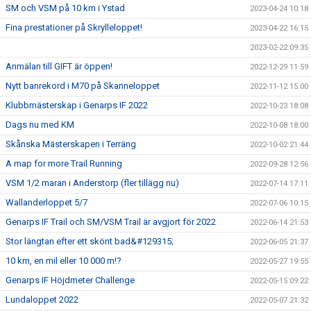
SM och VSM på 10 km i Ystad
2023-04-24 10:18
Fina prestationer på Skrylleloppet!
2023-04-22 16:15
2023-02-22 09:35
Anmälan till GIFT är öppen!
2022-12-29 11:59
Nytt banrekord i M70 på Skanneloppet
2022-11-12 15:00
Klubbmästerskap i Genarps IF 2022
2022-10-23 18:08
Dags nu med KM
2022-10-08 18:00
Skånska Mästerskapen i Terräng
2022-10-02 21:44
A map for more Trail Running
2022-09-28 12:56
VSM 1/2 maran i Anderstorp (fler tillägg nu)
2022-07-14 17:11
Wallanderloppet 5/7
2022-07-06 10:15
Genarps IF Trail och SM/VSM Trail är avgjort för 2022
2022-06-14 21:53
Stor längtan efter ett skönt bad&#129315;
2022-06-05 21:37
10 km, en mil eller 10 000 m!?
2022-05-27 19:55
Genarps IF Höjdmeter Challenge
2022-05-15 09:22
Lundaloppet 2022
2022-05-07 21:32