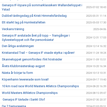
Genarps IF-löpare på sommarklassikern Wallanderloppet i
2025-07-02 18:43
Ystad
Dubbel tävlingsdag på Kristi Himmelsfärdsdag
2025-05-31 11:14
Ett starkt lag på Humlestafetten
2025-05-03 17:30
Veckans träning
2025-04-06
Genarps IF avslutade året på topp – framgångar i
2024-12-31 17:03
Sylvesterloppet och fler personbästa!
Den årliga avslutningen
2024-12-14 16:32
Kristianstad Trail – Genarps IF visade styrka i spåren!
2024-11-24 18:24
Skanneloppet genomfördes i fint höstväder
2024-11-09 15:51
Årets Klubbmästerskap avgjort
2024-10-20 16:34
Nästa år börjar ta form
2024-10-13 10:31
Köpenhamn levererade som lovat!
2024-09-17 19:40
10 km road race World Masters Atletics Championships
2024-08-20 16:39
World Masters Athletics Championships
2024-08-15 09:47
Genarps IF tävlade i Sankt Olof
2024-07-30 20:37
De 7 Samurajerna
2024-07-03 09:51