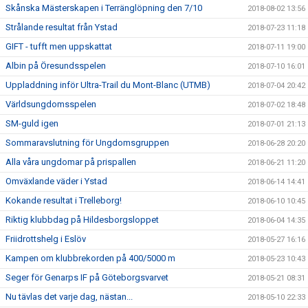
Skånska Mästerskapen i Terränglöpning den 7/10
2018-08-02 13:56
Strålande resultat från Ystad
2018-07-23 11:18
GIFT - tufft men uppskattat
2018-07-11 19:00
Albin på Öresundsspelen
2018-07-10 16:01
Uppladdning inför Ultra-Trail du Mont-Blanc (UTMB)
2018-07-04 20:42
Världsungdomsspelen
2018-07-02 18:48
SM-guld igen
2018-07-01 21:13
Sommaravslutning för Ungdomsgruppen
2018-06-28 20:20
Alla våra ungdomar på prispallen
2018-06-21 11:20
Omväxlande väder i Ystad
2018-06-14 14:41
Kokande resultat i Trelleborg!
2018-06-10 10:45
Riktig klubbdag på Hildesborgsloppet
2018-06-04 14:35
Friidrottshelg i Eslöv
2018-05-27 16:16
Kampen om klubbrekorden på 400/5000 m
2018-05-23 10:43
Seger för Genarps IF på Göteborgsvarvet
2018-05-21 08:31
Nu tävlas det varje dag, nästan...
2018-05-10 22:33