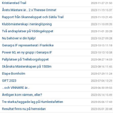
Kristianstad Trail
2023-11-27 21:50
Årets Mästare är… 2 x Therese Omme!
2023-11-19 15:37
Rapport från Skanneloppet och Sätila Trail
2023-11-13 21:45
Klubbmästerskap i terränglöpning
2023-11-10 09:39
Två andraplatser på Yddingeloppet
2023-11-01 20:28
Nu behöver vi din hjälp!
2023-10-27 09:28
Genarps IF representerat i Frankrike
2023-10-15 11:18
Power 60, en ny grupp i Genarps IF
2023-10-13 10:58
Pallplatser på Trelleborgsloppet
2023-08-27 14:03
Skånska Mästerskapen på 1500m
2023-08-16 11:45
Etape Bornholm
2023-07-29 11:24
GIFT 2023
2023-07-04 13:29
…och VINNARE är…
2023-06-30 09:55
Äntligen kom värmen, eller?
2023-05-14 15:49
Tre starka/taggade lag på Humlestafetten
2023-05-06 17:43
Resultat finns nu på hemsidan
2023-05-01 20:48