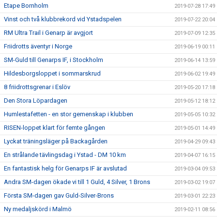
Etape Bornholm
2019-07-28 17:49
Vinst och två klubbrekord vid Ystadspelen
2019-07-22 20:04
RM Ultra Trail i Genarp är avgjort
2019-07-09 12:35
Friidrotts äventyr i Norge
2019-06-19 00:11
SM-Guld till Genarps IF, i Stockholm
2019-06-14 13:59
Hildesborgsloppet i sommarskrud
2019-06-02 19:49
8 friidrottsgrenar i Eslöv
2019-05-20 17:18
Den Stora Löpardagen
2019-05-12 18:12
Humlestafetten - en stor gemenskap i klubben
2019-05-05 10:32
RISEN-loppet klart för femte gången
2019-05-01 14:49
Lyckat träningsläger på Backagården
2019-04-29 09:43
En strålande tävlingsdag i Ystad - DM 10 km
2019-04-07 16:15
En fantastisk helg för Genarps IF är avslutad
2019-03-04 09:53
Andra SM-dagen ökade vi till 1 Guld, 4 Silver, 1 Brons
2019-03-02 19:07
Första SM-dagen gav Guld-Silver-Brons
2019-03-01 22:23
Ny medaljskörd i Malmö
2019-02-11 08:56