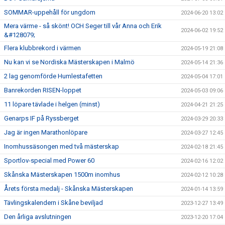
SOMMAR-uppehåll för ungdom
2024-06-20 13:02
Mera värme - så skönt! OCH Seger till vår Anna och Erik
2024-06-02 19:52
&#128079;
Flera klubbrekord i värmen
2024-05-19 21:08
Nu kan vi se Nordiska Mästerskapen i Malmö
2024-05-14 21:36
2 lag genomförde Humlestafetten
2024-05-04 17:01
Banrekorden RISEN-loppet
2024-05-03 09:06
11 löpare tävlade i helgen (minst)
2024-04-21 21:25
Genarps IF på Ryssberget
2024-03-29 20:33
Jag är ingen Marathonlöpare
2024-03-27 12:45
Inomhussäsongen med två mästerskap
2024-02-18 21:45
Sportlov-special med Power 60
2024-02-16 12:02
Skånska Mästerskapen 1500m inomhus
2024-02-12 10:28
Årets första medalj - Skånska Mästerskapen
2024-01-14 13:59
Tävlingskalendern i Skåne beviljad
2023-12-27 13:49
Den årliga avslutningen
2023-12-20 17:04