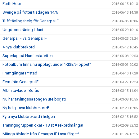
Earth Hour
2016-06-15 10:13
Sverige på fötter tisdagen 14/6
2016-06-13 14:38
Tuff tävlingshelg för Genarps IF
2016-06-06 10:06
Ungdomsträning i Juni
2016-05-29 10:16
Genarps IF vs Genarps IF
2016-05-23 08:24
4 nya klubbrekord
2016-05-12 16:45
Superlag på Humlestafetten
2016-05-08 09:53
Fotoalbum finns nu upplagt under "RISEN-loppet"
2016-05-01 20:02
Framgångar i Ystad
2016-04-10 17:20
Fem från Genarps IF
2016-03-27 12:23
Albin tävlade i Borås
2016-03-15 11:04
Nu har tävlingssäsongen ute börjat!
2016-03-08 10:55
Ny helg - nya klubbrekord!
2016-02-20 15:05
Fyra nya klubbrekord i helgen
2016-02-15 16:52
Träningsgruppen ökar - 18 st = rekordmånga!
2016-02-09 22:32
Många tävlade från Genarps IF i nya färger!
2016-01-24 13:15