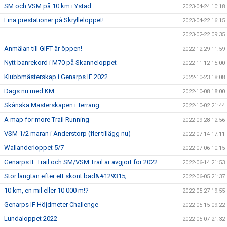
SM och VSM på 10 km i Ystad
2023-04-24 10:18
Fina prestationer på Skrylleloppet!
2023-04-22 16:15
2023-02-22 09:35
Anmälan till GIFT är öppen!
2022-12-29 11:59
Nytt banrekord i M70 på Skanneloppet
2022-11-12 15:00
Klubbmästerskap i Genarps IF 2022
2022-10-23 18:08
Dags nu med KM
2022-10-08 18:00
Skånska Mästerskapen i Terräng
2022-10-02 21:44
A map for more Trail Running
2022-09-28 12:56
VSM 1/2 maran i Anderstorp (fler tillägg nu)
2022-07-14 17:11
Wallanderloppet 5/7
2022-07-06 10:15
Genarps IF Trail och SM/VSM Trail är avgjort för 2022
2022-06-14 21:53
Stor längtan efter ett skönt bad&#129315;
2022-06-05 21:37
10 km, en mil eller 10 000 m!?
2022-05-27 19:55
Genarps IF Höjdmeter Challenge
2022-05-15 09:22
Lundaloppet 2022
2022-05-07 21:32