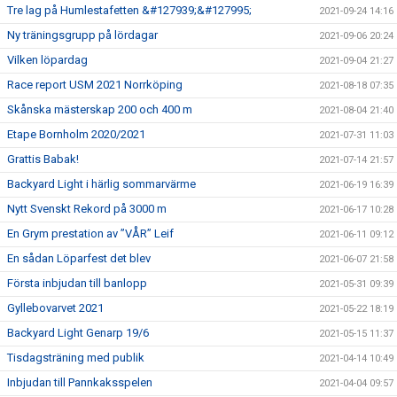
Tre lag på Humlestafetten &#127939;&#127995;
2021-09-24 14:16
Ny träningsgrupp på lördagar
2021-09-06 20:24
Vilken löpardag
2021-09-04 21:27
Race report USM 2021 Norrköping
2021-08-18 07:35
Skånska mästerskap 200 och 400 m
2021-08-04 21:40
Etape Bornholm 2020/2021
2021-07-31 11:03
Grattis Babak!
2021-07-14 21:57
Backyard Light i härlig sommarvärme
2021-06-19 16:39
Nytt Svenskt Rekord på 3000 m
2021-06-17 10:28
En Grym prestation av ”VÅR” Leif
2021-06-11 09:12
En sådan Löparfest det blev
2021-06-07 21:58
Första inbjudan till banlopp
2021-05-31 09:39
Gyllebovarvet 2021
2021-05-22 18:19
Backyard Light Genarp 19/6
2021-05-15 11:37
Tisdagsträning med publik
2021-04-14 10:49
Inbjudan till Pannkaksspelen
2021-04-04 09:57