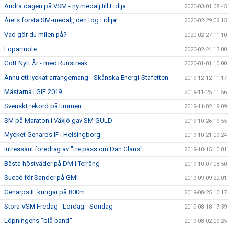
Andra dagen på VSM - ny medalj till Lidija
2020-03-01 08:45
Årets första SM-medalj, den tog Lidija!
2020-02-29 09:15
Vad gör du milen på?
2020-02-27 11:10
Löparmöte
2020-02-24 13:00
Gott Nytt År - med Runstreak
2020-01-01 10:00
Ännu ett lyckat arrangemang - Skånska Energi-Stafetten
2019-12-12 11:17
Mästarna i GIF 2019
2019-11-25 11:56
Svenskt rekord på timmen
2019-11-02 19:09
SM på Maraton i Växjö gav SM GULD
2019-10-26 19:55
Mycket Genarps IF i Helsingborg
2019-10-21 09:24
Intressant föredrag av "tre pass om Dan Glans"
2019-10-15 10:01
Bästa höstväder på DM i Terräng
2019-10-07 08:50
Succé för Sander på GM!
2019-09-09 22:01
Genarps IF kungar på 800m
2019-08-25 10:17
Stora VSM Fredag - Lördag - Söndag
2019-08-18 17:39
Löpningens "blå band"
2019-08-02 09:25