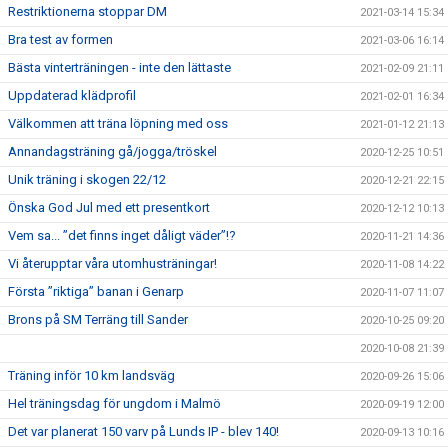
Restriktionerna stoppar DM
2021-03-14 15:34
Bra test av formen
2021-03-06 16:14
Bästa vinterträningen - inte den lättaste
2021-02-09 21:11
Uppdaterad klädprofil
2021-02-01 16:34
Välkommen att träna löpning med oss
2021-01-12 21:13
Annandagsträning gå/jogga/tröskel
2020-12-25 10:51
Unik träning i skogen 22/12
2020-12-21 22:15
Önska God Jul med ett presentkort
2020-12-12 10:13
Vem sa... ”det finns inget dåligt väder”!?
2020-11-21 14:36
Vi återupptar våra utomhusträningar!
2020-11-08 14:22
Första ”riktiga” banan i Genarp
2020-11-07 11:07
Brons på SM Terräng till Sander
2020-10-25 09:20
2020-10-08 21:39
Träning inför 10 km landsväg
2020-09-26 15:06
Hel träningsdag för ungdom i Malmö
2020-09-19 12:00
Det var planerat 150 varv på Lunds IP - blev 140!
2020-09-13 10:16