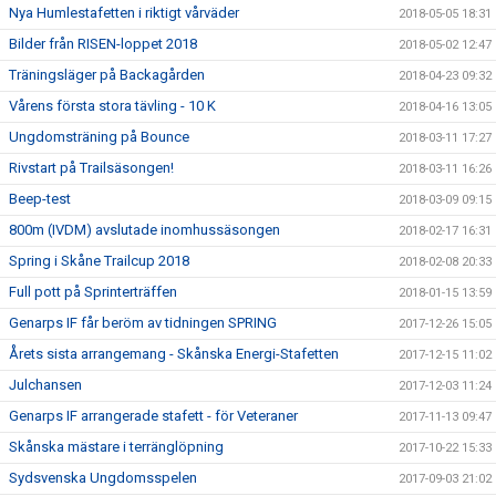
Nya Humlestafetten i riktigt vårväder
2018-05-05 18:31
Bilder från RISEN-loppet 2018
2018-05-02 12:47
Träningsläger på Backagården
2018-04-23 09:32
Vårens första stora tävling - 10 K
2018-04-16 13:05
Ungdomsträning på Bounce
2018-03-11 17:27
Rivstart på Trailsäsongen!
2018-03-11 16:26
Beep-test
2018-03-09 09:15
800m (IVDM) avslutade inomhussäsongen
2018-02-17 16:31
Spring i Skåne Trailcup 2018
2018-02-08 20:33
Full pott på Sprinterträffen
2018-01-15 13:59
Genarps IF får beröm av tidningen SPRING
2017-12-26 15:05
Årets sista arrangemang - Skånska Energi-Stafetten
2017-12-15 11:02
Julchansen
2017-12-03 11:24
Genarps IF arrangerade stafett - för Veteraner
2017-11-13 09:47
Skånska mästare i terränglöpning
2017-10-22 15:33
Sydsvenska Ungdomsspelen
2017-09-03 21:02