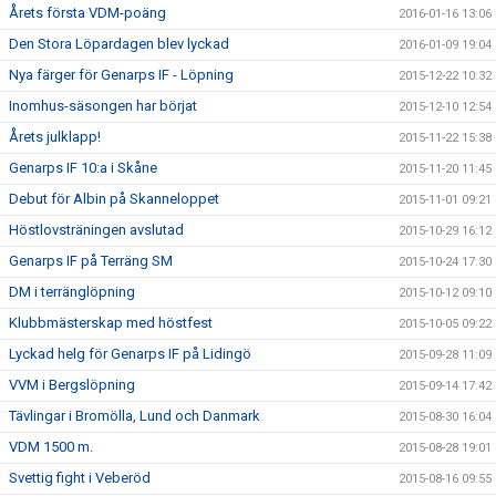
Årets första VDM-poäng
2016-01-16 13:06
Den Stora Löpardagen blev lyckad
2016-01-09 19:04
Nya färger för Genarps IF - Löpning
2015-12-22 10:32
Inomhus-säsongen har börjat
2015-12-10 12:54
Årets julklapp!
2015-11-22 15:38
Genarps IF 10:a i Skåne
2015-11-20 11:45
Debut för Albin på Skanneloppet
2015-11-01 09:21
Höstlovsträningen avslutad
2015-10-29 16:12
Genarps IF på Terräng SM
2015-10-24 17:30
DM i terränglöpning
2015-10-12 09:10
Klubbmästerskap med höstfest
2015-10-05 09:22
Lyckad helg för Genarps IF på Lidingö
2015-09-28 11:09
VVM i Bergslöpning
2015-09-14 17:42
Tävlingar i Bromölla, Lund och Danmark
2015-08-30 16:04
VDM 1500 m.
2015-08-28 19:01
Svettig fight i Veberöd
2015-08-16 09:55