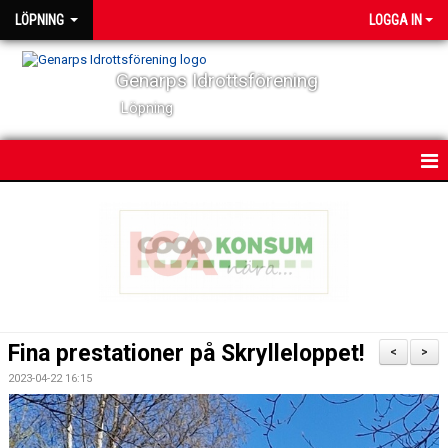
LÖPNING
LOGGA IN
Genarps Idrottsförening
Löpning
HEM
NYHETER
VÅRA TRÄNINGAR
TIDIGARE ARRANGEMANG
Fina prestationer på Skrylleloppet!
<
>
VÅRA LÖPARE
2023-04-22 16:15
POWER 60