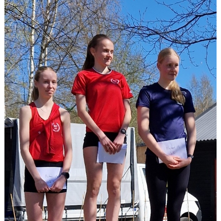
KONTAKT
LÄNKAR
INTERNA TÄVLINGAR
GIFT GENARPS IF TRAIL 2026
ANMÄLAN TILL LÖPGRUPPEN