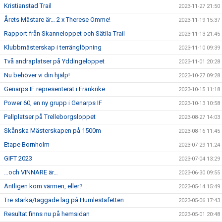
Kristianstad Trail
2023-11-27 21:50
Årets Mästare är… 2 x Therese Omme!
2023-11-19 15:37
Rapport från Skanneloppet och Sätila Trail
2023-11-13 21:45
Klubbmästerskap i terränglöpning
2023-11-10 09:39
Två andraplatser på Yddingeloppet
2023-11-01 20:28
Nu behöver vi din hjälp!
2023-10-27 09:28
Genarps IF representerat i Frankrike
2023-10-15 11:18
Power 60, en ny grupp i Genarps IF
2023-10-13 10:58
Pallplatser på Trelleborgsloppet
2023-08-27 14:03
Skånska Mästerskapen på 1500m
2023-08-16 11:45
Etape Bornholm
2023-07-29 11:24
GIFT 2023
2023-07-04 13:29
…och VINNARE är…
2023-06-30 09:55
Äntligen kom värmen, eller?
2023-05-14 15:49
Tre starka/taggade lag på Humlestafetten
2023-05-06 17:43
Resultat finns nu på hemsidan
2023-05-01 20:48