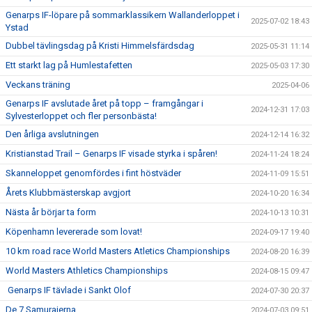
Genarps IF-löpare på sommarklassikern Wallanderloppet i
2025-07-02 18:43
Ystad
Dubbel tävlingsdag på Kristi Himmelsfärdsdag
2025-05-31 11:14
Ett starkt lag på Humlestafetten
2025-05-03 17:30
Veckans träning
2025-04-06
Genarps IF avslutade året på topp – framgångar i
2024-12-31 17:03
Sylvesterloppet och fler personbästa!
Den årliga avslutningen
2024-12-14 16:32
Kristianstad Trail – Genarps IF visade styrka i spåren!
2024-11-24 18:24
Skanneloppet genomfördes i fint höstväder
2024-11-09 15:51
Årets Klubbmästerskap avgjort
2024-10-20 16:34
Nästa år börjar ta form
2024-10-13 10:31
Köpenhamn levererade som lovat!
2024-09-17 19:40
10 km road race World Masters Atletics Championships
2024-08-20 16:39
World Masters Athletics Championships
2024-08-15 09:47
Genarps IF tävlade i Sankt Olof
2024-07-30 20:37
De 7 Samurajerna
2024-07-03 09:51