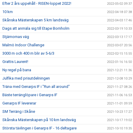
Efter 2 års uppehåll - RISEN-loppet 2022!
2022-05-02 09:37
10 km
2022-04-18 07:38
Skånska Mästerskapen 5 km landsväg
2022-04-03 17:46
Dags att anmäla sig till Etape Bornholm
2022-03-19 10:33
Stjärnornas väg
2022-03-13 17:17
Malmö Indoor Challenge
2022-03-07 20:56
3000 m och 400 m blir av 5-6/3
2022-02-15 15:55
Grattis Laurent!
2022-01-16 16:50
Ny regel på bana
2021-12-21 11:36
Julfika med prisutdelningen
2021-12-08 10:29
Träna med Genarps IF i "Run all around"
2021-11-27 08:26
Bäste terränglöpare i Genarps IF
2021-11-06 16:53
Genarps IF levererar
2021-11-01 09:59
SM Terräng i Skåne
2021-10-23 17:27
Skånska Mästerskapen på 10 km landsväg
2021-10-17 19:02
Största tävlingen i Genarps IF - 16 deltagare
2021-10-10 19:35