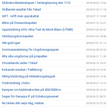
Skånska Mästerskapen i Terränglöpning den 7/10
2018-08-02 13:56
Strålande resultat från Ystad
2018-07-23 11:18
GIFT - tufft men uppskattat
2018-07-11 19:00
Albin på Öresundsspelen
2018-07-10 16:01
Uppladdning inför Ultra-Trail du Mont-Blanc (UTMB)
2018-07-04 20:42
Världsungdomsspelen
2018-07-02 18:48
SM-guld igen
2018-07-01 21:13
Sommaravslutning för Ungdomsgruppen
2018-06-28 20:20
Alla våra ungdomar på prispallen
2018-06-21 11:20
Omväxlande väder i Ystad
2018-06-14 14:41
Kokande resultat i Trelleborg!
2018-06-10 10:45
Riktig klubbdag på Hildesborgsloppet
2018-06-04 14:35
Friidrottshelg i Eslöv
2018-05-27 16:16
Kampen om klubbrekorden på 400/5000 m
2018-05-23 10:43
Seger för Genarps IF på Göteborgsvarvet
2018-05-21 08:31
Nu tävlas det varje dag, nästan...
2018-05-10 22:33