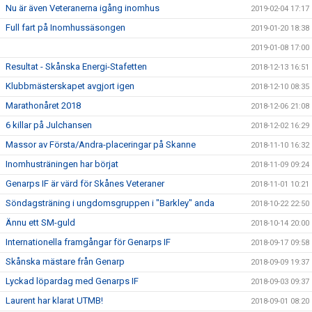
Nu är även Veteranerna igång inomhus
2019-02-04 17:17
Full fart på Inomhussäsongen
2019-01-20 18:38
2019-01-08 17:00
Resultat - Skånska Energi-Stafetten
2018-12-13 16:51
Klubbmästerskapet avgjort igen
2018-12-10 08:35
Marathonåret 2018
2018-12-06 21:08
6 killar på Julchansen
2018-12-02 16:29
Massor av Första/Andra-placeringar på Skanne
2018-11-10 16:32
Inomhusträningen har börjat
2018-11-09 09:24
Genarps IF är värd för Skånes Veteraner
2018-11-01 10:21
Söndagsträning i ungdomsgruppen i "Barkley" anda
2018-10-22 22:50
Ännu ett SM-guld
2018-10-14 20:00
Internationella framgångar för Genarps IF
2018-09-17 09:58
Skånska mästare från Genarp
2018-09-09 19:37
Lyckad löpardag med Genarps IF
2018-09-03 09:37
Laurent har klarat UTMB!
2018-09-01 08:20