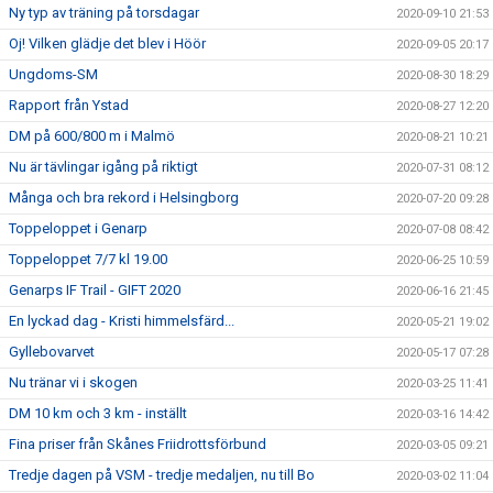
Ny typ av träning på torsdagar
2020-09-10 21:53
Oj! Vilken glädje det blev i Höör
2020-09-05 20:17
Ungdoms-SM
2020-08-30 18:29
Rapport från Ystad
2020-08-27 12:20
DM på 600/800 m i Malmö
2020-08-21 10:21
Nu är tävlingar igång på riktigt
2020-07-31 08:12
Många och bra rekord i Helsingborg
2020-07-20 09:28
Toppeloppet i Genarp
2020-07-08 08:42
Toppeloppet 7/7 kl 19.00
2020-06-25 10:59
Genarps IF Trail - GIFT 2020
2020-06-16 21:45
En lyckad dag - Kristi himmelsfärd...
2020-05-21 19:02
Gyllebovarvet
2020-05-17 07:28
Nu tränar vi i skogen
2020-03-25 11:41
DM 10 km och 3 km - inställt
2020-03-16 14:42
Fina priser från Skånes Friidrottsförbund
2020-03-05 09:21
Tredje dagen på VSM - tredje medaljen, nu till Bo
2020-03-02 11:04