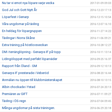
Nu tar vi emot nya löpare varje vecka
2017-01-09 09:03
God Jul och Gott Nytt År
2016-12-23 17:13
Löparfest i Genarp
2016-12-15 10:54
Våra ungdomar på tävling
2016-12-07 16:10
En heldag för löpargruppen
2016-11-27 14:22
Tävlingar i Norra Skåne
2016-11-06 09:21
Extra träning på höstlovsveckan
2016-10-28 12:27
DM i terränglöpning - Genarps IF på topp
2016-10-11 13:14
Lidingöloppet med perfekt löparväder
2016-09-25 16:37
Rapport från Öland - GM
2016-09-12 10:13
Genarps IF presterade i Veberöd
2016-08-20 16:44
Anmälan nu öppen till klubbmästerskapet
2016-08-10 13:15
Albin chockade i Ystad
2016-07-24 20:13
Premiären av GIFT
2016-07-11 09:27
Tävling i ÖS-regn
2016-07-04 09:45
Många ungdomar på sista träningen.
2016-06-29 20:18