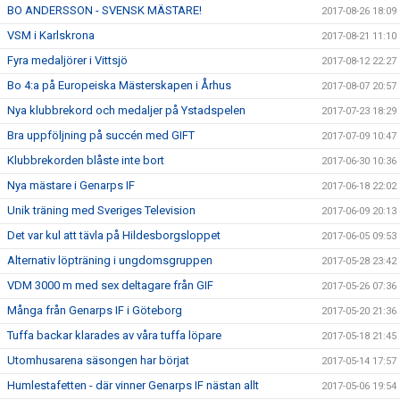
BO ANDERSSON - SVENSK MÄSTARE!
2017-08-26 18:09
VSM i Karlskrona
2017-08-21 11:10
Fyra medaljörer i Vittsjö
2017-08-12 22:27
Bo 4:a på Europeiska Mästerskapen i Århus
2017-08-07 20:57
Nya klubbrekord och medaljer på Ystadspelen
2017-07-23 18:29
Bra uppföljning på succén med GIFT
2017-07-09 10:47
Klubbrekorden blåste inte bort
2017-06-30 10:36
Nya mästare i Genarps IF
2017-06-18 22:02
Unik träning med Sveriges Television
2017-06-09 20:13
Det var kul att tävla på Hildesborgsloppet
2017-06-05 09:53
Alternativ löpträning i ungdomsgruppen
2017-05-28 23:42
VDM 3000 m med sex deltagare från GIF
2017-05-26 07:36
Många från Genarps IF i Göteborg
2017-05-20 21:36
Tuffa backar klarades av våra tuffa löpare
2017-05-18 21:45
Utomhusarena säsongen har börjat
2017-05-14 17:57
Humlestafetten - där vinner Genarps IF nästan allt
2017-05-06 19:54