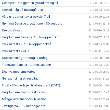
Genarps IF har gjort en lyckad tävling till
2017-05-03 13:40
Lyckad helg på Backagården
2017-04-23 16:38
Våra ungdomar tävlar också i Trail
2017-04-20 22:31
Grymma Genarpsprestationer i Sölvesborg
2017-04-14 23:13
Rekord i Ystad
2017-04-10 09:23
Ungdomarna testade RISEN-loppet 5 km
2017-04-07 19:28
Lyckad test av RISEN-loppet också
2017-04-05 09:09
Lyckad test av GIFT
2017-03-11 12:47
Specialträning Torsdag - Lördag
2017-03-08 11:01
TransGranCanaria - Grattis Laurent!
2017-03-03 10:32
Det nya medlemskortet
2017-02-28 08:52
Genarp - vi har ett resultat!
2017-02-14 21:24
Första SM-medaljen till Genarps IF (2017)
2017-02-06 11:01
Ungdomarna har tuffast träning!
2017-02-02 10:40
Många veteraner och EN senior.
2017-01-22 09:41
Tävlingarna 2017 har börjat bra.
2017-01-15 11:03