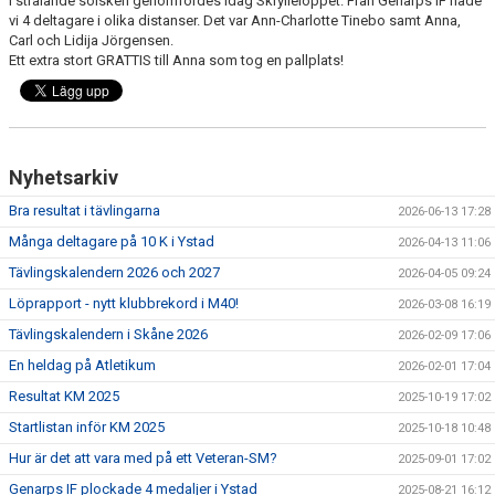
I strålande solsken genomfördes idag Skrylleloppet. Från Genarps IF hade
vi 4 deltagare i olika distanser. Det var Ann-Charlotte Tinebo samt Anna,
Carl och Lidija Jörgensen.
Ett extra stort GRATTIS till Anna som tog en pallplats!
Nyhetsarkiv
Bra resultat i tävlingarna
2026-06-13 17:28
Många deltagare på 10 K i Ystad
2026-04-13 11:06
Tävlingskalendern 2026 och 2027
2026-04-05 09:24
Löprapport - nytt klubbrekord i M40!
2026-03-08 16:19
Tävlingskalendern i Skåne 2026
2026-02-09 17:06
En heldag på Atletikum
2026-02-01 17:04
Resultat KM 2025
2025-10-19 17:02
Startlistan inför KM 2025
2025-10-18 10:48
Hur är det att vara med på ett Veteran-SM?
2025-09-01 17:02
Genarps IF plockade 4 medaljer i Ystad
2025-08-21 16:12