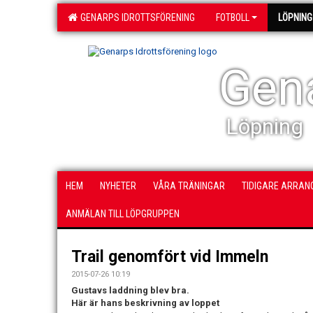
GENARPS IDROTTSFÖRENING
FOTBOLL
LÖPNING
Gena
Löpning
HEM
NYHETER
VÅRA TRÄNINGAR
TIDIGARE ARRA
ANMÄLAN TILL LÖPGRUPPEN
Trail genomfört vid Immeln
2015-07-26 10:19
Gustavs laddning blev bra.
Här är hans beskrivning av loppet