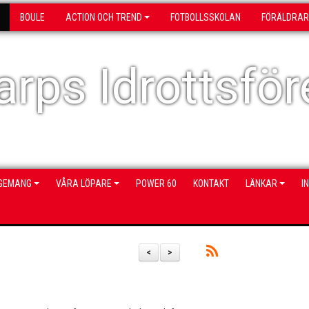
BOULE
ACTION OCH TREND
FOTBOLLSSKOLAN
FÖRÄLDRAR
rps Idrottsför
NGEMANG
VÅRA LÖPARE
POWER 60
KONTAKT
LÄNKAR
I
<
>