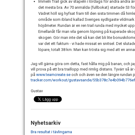
Immeln Trail gick av stapeln i lördags för andra andra år
det mesta bra. Av 70 anmälda (fullbokat) startade 53 fö
Vädret höll sig hyfsat fram till den sista timmen då hi
område som ibland kallad Sveriges sydligaste vildmark 
höjdmeter. Rundan är en ren trail runda med mycket upp 
Emellanåt får man vila genom löpning på kuperade skogsv
skogen. Gör man inte det så kan det bli lite bonuskilome
var det ett faktum - vi hade missat en snitsel. Det slutad
löpare, totalt 38 km. Man kan trösta sig med att en annan
Jag vill gärna göra om detta, fast hålla mig på banan, och 
vill prova på ett bra traillopp med rimlig distans. Tyvärr så
på
www.teamcreate.se
och och även se den längre rundan 
tracker.com/workout/gustavsande/55b378c7e4b094b776e
Gustav
Nyhetsarkiv
Bra resultat i tävlingarna