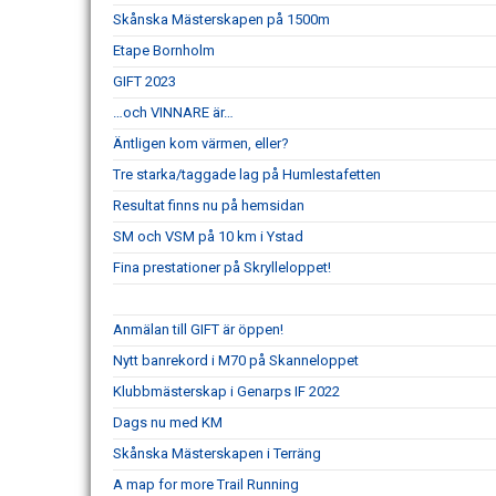
Skånska Mästerskapen på 1500m
Etape Bornholm
GIFT 2023
…och VINNARE är…
Äntligen kom värmen, eller?
Tre starka/taggade lag på Humlestafetten
Resultat finns nu på hemsidan
SM och VSM på 10 km i Ystad
Fina prestationer på Skrylleloppet!
Anmälan till GIFT är öppen!
Nytt banrekord i M70 på Skanneloppet
Klubbmästerskap i Genarps IF 2022
Dags nu med KM
Skånska Mästerskapen i Terräng
A map for more Trail Running