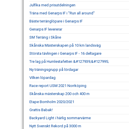
Julfika med prisutdelningen
Träna med Genarps IF i "Run all around"
Bäste terränglöpare i Genarps IF
Genarps IF levererar
SM Terräng i Skåne
Skånska Mästerskapen på 10 km landsväg
Största tävlingen i Genarps IF - 16 deltagare
Tre lag på Humlestafetten &#127939;&#127995;
Ny träningsgrupp på lördagar
Vilken löpardag
Race report USM 2021 Norrköping
Skånska mästerskap 200 och 400 m
Etape Bornholm 2020/2021
Grattis Babak!
Backyard Light i härlig sommarvärme
Nytt Svenskt Rekord på 3000 m