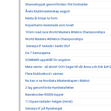
Skanneloppet genomfördes i fint höstväder
Årets Klubbmästerskap avgjort
Nästa år börjar ta form
Köpenhamn levererade som lovat!
10 km road race World Masters Atletics Championships
World Masters Athletics Championships
Genarps IF tävlade i Sankt Olof
De 7 Samurajerna
SOMMAR-uppehåll för ungdom
Mera värme - så skönt! OCH Seger till vår Anna och Erik &#1
Flera klubbrekord i värmen
Nu kan vi se Nordiska Mästerskapen i Malmö
2 lag genomförde Humlestafetten
Banrekorden RISEN-loppet
11 löpare tävlade i helgen (minst)
Genarps IF på Ryssberget