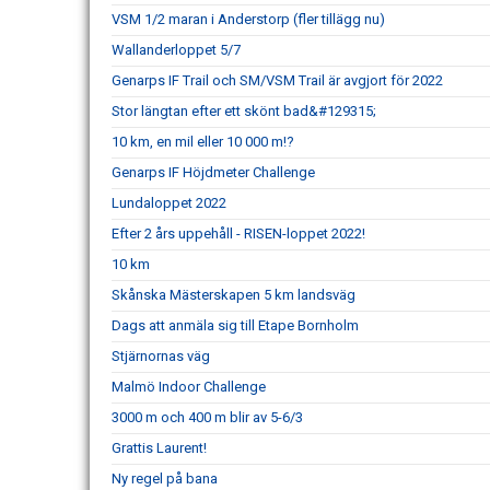
VSM 1/2 maran i Anderstorp (fler tillägg nu)
Wallanderloppet 5/7
Genarps IF Trail och SM/VSM Trail är avgjort för 2022
Stor längtan efter ett skönt bad&#129315;
10 km, en mil eller 10 000 m!?
Genarps IF Höjdmeter Challenge
Lundaloppet 2022
Efter 2 års uppehåll - RISEN-loppet 2022!
10 km
Skånska Mästerskapen 5 km landsväg
Dags att anmäla sig till Etape Bornholm
Stjärnornas väg
Malmö Indoor Challenge
3000 m och 400 m blir av 5-6/3
Grattis Laurent!
Ny regel på bana