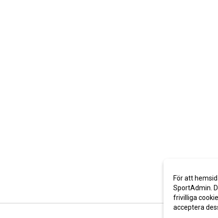
För att hemsid
SportAdmin. De
frivilliga cooki
acceptera des