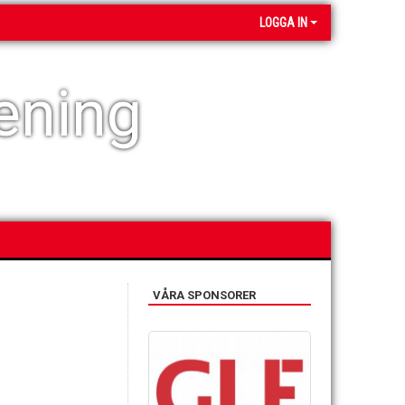
LOGGA IN
ening
VÅRA SPONSORER