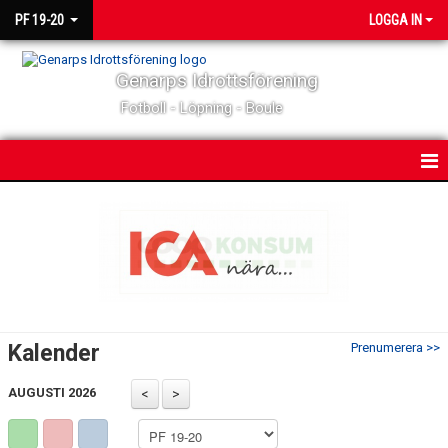
PF 19-20
LOGGA IN
Genarps Idrottsförening
Fotboll - Löpning - Boule
HEM
NYHETER
KALENDER
MATCHER
Kalender
Prenumerera >>
TRUPPEN
AUGUSTI 2026
BILDGALLERI