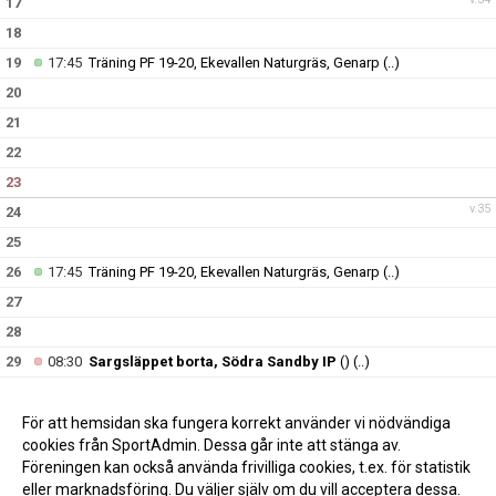
17
18
19
17:45
Träning PF 19-20, Ekevallen Naturgräs, Genarp
(..)
20
21
22
23
v.35
24
25
26
17:45
Träning PF 19-20, Ekevallen Naturgräs, Genarp
(..)
27
28
29
08:30
Sargsläppet borta, Södra Sandby IP
()
(..)
30
v.36
31
För att hemsidan ska fungera korrekt använder vi nödvändiga
cookies från SportAdmin. Dessa går inte att stänga av.
Föreningen kan också använda frivilliga cookies, t.ex. för statistik
eller marknadsföring. Du väljer själv om du vill acceptera dessa.