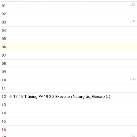
DOKUMENT
v.31
01
02
KONTAKT
v.32
03
04
05
06
07
08
09
v.33
10
11
12
17:45
Träning PF 19-20, Ekevallen Naturgräs, Genarp
(..)
13
14
15
16
v.34