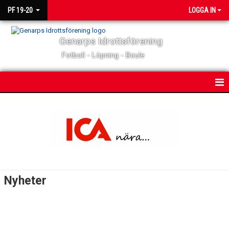
PF 19-20
LOGGA IN
Genarps Idrottsförening
Fotboll - Löpning - Boule
HEM
NYHETER
KALENDER
MATCHER
Nyheter
TRUPPEN
BILDGALLERI