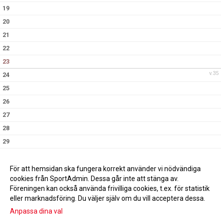
19
20
21
22
23
v.35
24
25
26
27
28
29
30
v.36
31
För att hemsidan ska fungera korrekt använder vi nödvändiga
cookies från SportAdmin. Dessa går inte att stänga av.
Föreningen kan också använda frivilliga cookies, t.ex. för statistik
eller marknadsföring. Du väljer själv om du vill acceptera dessa.
Anpassa dina val