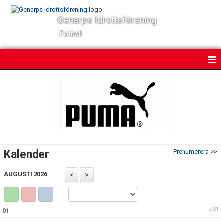
Genarps Idrottsförening
Fotboll
HEM
NYHETER
KALENDER
MATCHER
Kalender
Prenumerera >>
TRUPPEN
AUGUSTI 2026
BILDGALLERI
DOKUMENT
v.31
01