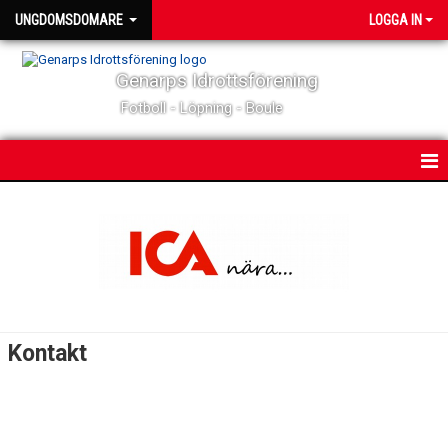
UNGDOMSDOMARE
LOGGA IN
Genarps Idrottsförening
Fotboll - Löpning - Boule
HEM
NYHETER
KALENDER
TRUPPEN
Kontakt
BILDGALLERI
DOKUMENT