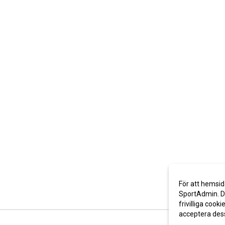
För att hemsid
SportAdmin. De
frivilliga cooki
acceptera des