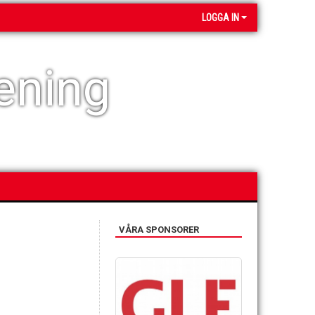
LOGGA IN
ening
VÅRA SPONSORER