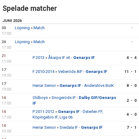
Spelade matcher
JUNI 2026
30
Löpning
»
Match
-
17:00
24
Löpning
»
Match
-
17:00
21
P 2013
»
Åkarps IF vit -
Genarps IF
4 - 4
11:00
17
F 2010-2014
»
Veberöds AIF -
Genarps IF
11 - 1
19:30
17
Herrar Senior
»
Genarps IF
- Anderslövs BoIK
8 - 0
19:00
14
Oldboys
»
Snogeröds IF -
Dalby GIF/Genarps
2 - 0
17:00
IF
14
P 2011-2012
»
Genarps IF
- Österlen FF,
4 - 0
17:00
Köpingebro IF, Liga 06
14
Herrar Senior
»
Svedala IF -
Genarps IF
7 - 1
13:00