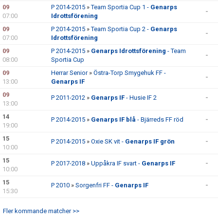
VÅRA LAG
09
P 2014-2015
»
Team Sportia Cup 1 -
Genarps
-
07:00
Idrottsförening
EKEVALLEN IP
09
P 2014-2015
»
Team Sportia Cup 2 -
Genarps
-
07:00
Idrottsförening
BILDGALLERI
09
P 2014-2015
»
Genarps Idrottsförening
- Team
-
08:00
Sportia Cup
DOKUMENT
09
Herrar Senior
»
Östra-Torp Smygehuk FF -
-
13:00
Genarps IF
09
P 2011-2012
»
Genarps IF
- Husie IF 2
-
13:00
14
P 2014-2015
»
Genarps IF blå
- Bjärreds FF röd
-
19:00
15
P 2014-2015
»
Oxie SK vit -
Genarps IF grön
-
10:00
15
P 2017-2018
»
Uppåkra IF svart -
Genarps IF
-
10:00
15
P 2010
»
Sorgenfri FF -
Genarps IF
-
15:30
Fler kommande matcher >>