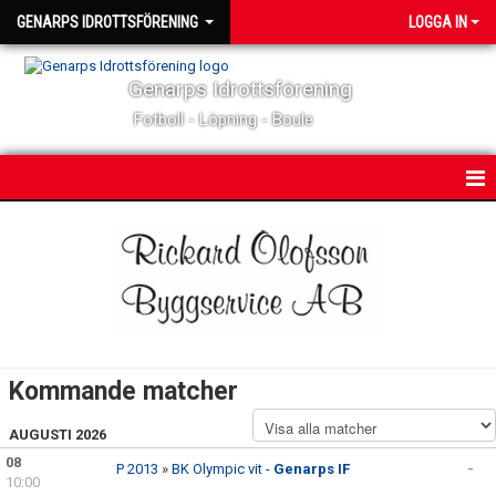
GENARPS IDROTTSFÖRENING
LOGGA IN
Genarps Idrottsförening
Fotboll - Löpning - Boule
HEM
NYHETER
MATCHER & TÄVLINGAR
KALENDER
Kommande matcher
KONTAKT
AUGUSTI 2026
OM KLUBBEN
08
P 2013
»
BK Olympic vit -
Genarps IF
-
10:00