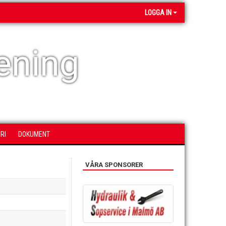
LOGGA IN
ening
RI
DOKUMENT
VÅRA SPONSORER