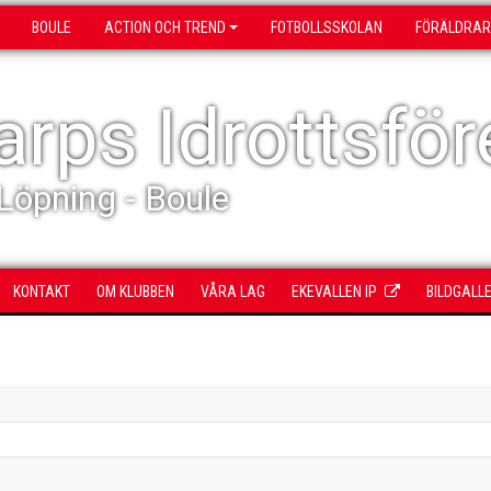
BOULE
ACTION OCH TREND
FOTBOLLSSKOLAN
FÖRÄLDRAR
rps Idrottsför
 Löpning - Boule
KONTAKT
OM KLUBBEN
VÅRA LAG
EKEVALLEN IP
BILDGALLE