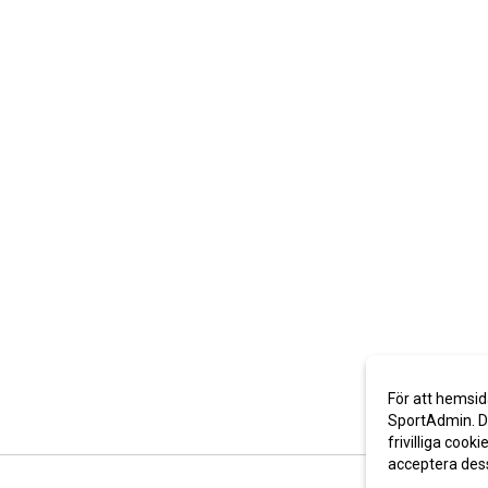
För att hemsid
SportAdmin. De
frivilliga cooki
acceptera des