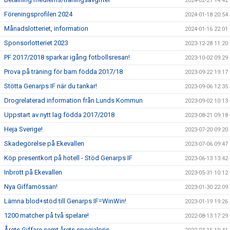
2024-02-21 14:42
Föreningsprofilen 2024
2024-01-18 20:54
Månadslotteriet, information
2024-01-16 22:01
Sponsorlotteriet 2023
2023-12-28 11:20
PF 2017/2018 sparkar igång fotbollsresan!
2023-10-02 09:29
Prova på träning för barn födda 2017/18
2023-09-22 19:17
Stötta Genarps IF när du tankar!
2023-09-06 12:35
Drogrelaterad information från Lunds Kommun
2023-09-02 10:13
Uppstart av nytt lag födda 2017/2018
2023-08-21 09:18
Heja Sverige!
2023-07-20 09:20
Skadegörelse på Ekevallen
2023-07-06 09:47
Köp presentkort på hotell - Stöd Genarps IF
2023-06-13 13:42
Inbrott på Ekevallen
2023-05-31 10:12
Nya Giffamössan!
2023-01-30 22:09
Lämna blod+stöd till Genarps IF=WinWin!
2023-01-19 19:26
1200 matcher på två spelare!
2022-08-13 17:29
Årets Giffare samt årets specialpris