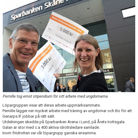
VÅRA LAG
EKEVALLEN IP
BILDGALLERI
DOKUMENT
Pernille tog emot stipendium för sitt arbete med ungdomarna
Löpargruppen visar att deras arbete uppmärksammats.
Pernille lägger ner mycket arbete med träning av ungdomar och Bo för att
Genarps IF jobbar på rätt sätt.
Utdelningen skedde på Sparbanken Arena i Lund, på Årets Irottsgala.
Galan är stor med c:a 400 aktiva idrottsledare samlade.
Inom friidrotten var vår löpargrupp ganska ensamma.