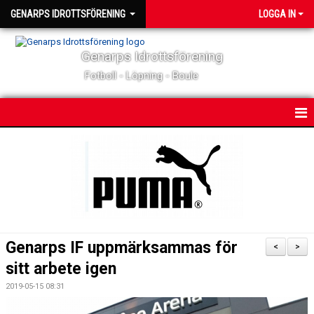
GENARPS IDROTTSFÖRENING
LOGGA IN
Genarps Idrottsförening
Fotboll - Löpning - Boule
HEM
NYHETER
MATCHER & TÄVLINGAR
KALENDER
Genarps IF uppmärksammas för
<
>
KONTAKT
sitt arbete igen
2019-05-15 08:31
OM KLUBBEN