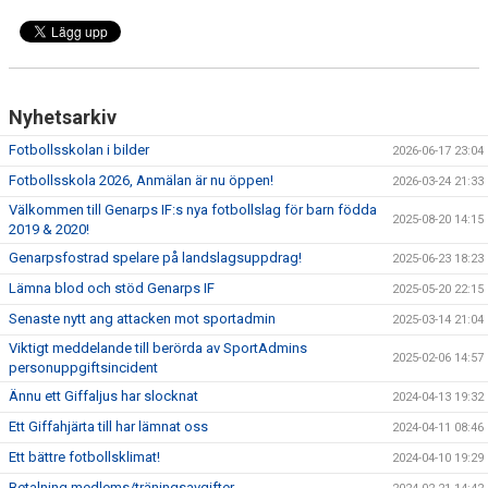
Nyhetsarkiv
Fotbollsskolan i bilder
2026-06-17 23:04
Fotbollsskola 2026, Anmälan är nu öppen!
2026-03-24 21:33
Välkommen till Genarps IF:s nya fotbollslag för barn födda
2025-08-20 14:15
2019 & 2020!
Genarpsfostrad spelare på landslagsuppdrag!
2025-06-23 18:23
Lämna blod och stöd Genarps IF
2025-05-20 22:15
Senaste nytt ang attacken mot sportadmin
2025-03-14 21:04
Viktigt meddelande till berörda av SportAdmins
2025-02-06 14:57
personuppgiftsincident
Ännu ett Giffaljus har slocknat
2024-04-13 19:32
Ett Giffahjärta till har lämnat oss
2024-04-11 08:46
Ett bättre fotbollsklimat!
2024-04-10 19:29
Betalning medlems/träningsavgifter