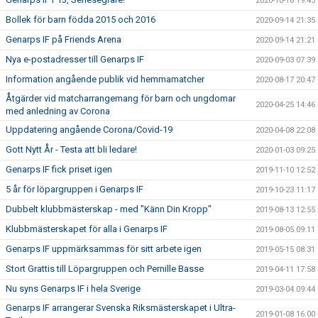
2020-10-18 19:45
Bollek för barn födda 2015 och 2016
2020-09-14 21:35
Genarps IF på Friends Arena
2020-09-14 21:21
Nya e-postadresser till Genarps IF
2020-09-03 07:39
Information angående publik vid hemmamatcher
2020-08-17 20:47
Åtgärder vid matcharrangemang för barn och ungdomar
2020-04-25 14:46
med anledning av Corona
Uppdatering angående Corona/Covid-19
2020-04-08 22:08
Gott Nytt År - Testa att bli ledare!
2020-01-03 09:25
Genarps IF fick priset igen
2019-11-10 12:52
5 år för löpargruppen i Genarps IF
2019-10-23 11:17
Dubbelt klubbmästerskap - med "Känn Din Kropp"
2019-08-13 12:55
Klubbmästerskapet för alla i Genarps IF
2019-08-05 09:11
Genarps IF uppmärksammas för sitt arbete igen
2019-05-15 08:31
Stort Grattis till Löpargruppen och Pernille Basse
2019-04-11 17:58
Nu syns Genarps IF i hela Sverige
2019-03-04 09:44
Genarps IF arrangerar Svenska Riksmästerskapet i Ultra-
2019-01-08 16:00