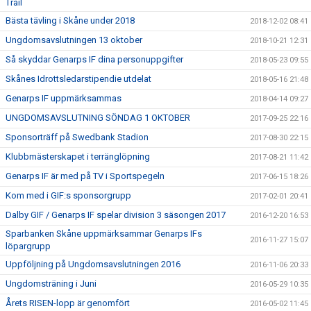
Trail
Bästa tävling i Skåne under 2018
2018-12-02 08:41
Ungdomsavslutningen 13 oktober
2018-10-21 12:31
Så skyddar Genarps IF dina personuppgifter
2018-05-23 09:55
Skånes Idrottsledarstipendie utdelat
2018-05-16 21:48
Genarps IF uppmärksammas
2018-04-14 09:27
UNGDOMSAVSLUTNING SÖNDAG 1 OKTOBER
2017-09-25 22:16
Sponsorträff på Swedbank Stadion
2017-08-30 22:15
Klubbmästerskapet i terränglöpning
2017-08-21 11:42
Genarps IF är med på TV i Sportspegeln
2017-06-15 18:26
Kom med i GIF:s sponsorgrupp
2017-02-01 20:41
Dalby GIF / Genarps IF spelar division 3 säsongen 2017
2016-12-20 16:53
Sparbanken Skåne uppmärksammar Genarps IFs
2016-11-27 15:07
löpargrupp
Uppföljning på Ungdomsavslutningen 2016
2016-11-06 20:33
Ungdomsträning i Juni
2016-05-29 10:35
Årets RISEN-lopp är genomfört
2016-05-02 11:45