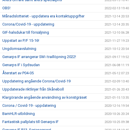
2022-03-15 10:41
OBS!
2022-02-13 19:40
Månadslotteriet - uppdatera era kontaktuppgifter
2021-12-14 20:53
Corona/Covid-19 - uppdatering
2021-12-14 20:35
GIF-halsdukar till försäljning
2021-12-10 06:28
Uppstart av P/F 15-16!
2021-11-27 19:23
Ungdomsavslutning
2021-10-12 20:54
Genarps IF arrangerar SM i traillöpning 2022!
2021-09-17 19:52
Genarps IF i Sydsudan
2021-06-08 11:19
Återstart av P04-05
2021-05-12 07:23
Uppdatering angående Corona/Covid-19
2021-02-09 13:40
Uppdaterade riktlinjer från Skåneboll
2021-01-26 20:43
Klargörande angående användning av konstgräset
2021-01-15 13:35
Corona / Covid-19 - uppdatering
2020-12-16 19:54
BarnHLR-utbildning
2020-10-26 20:24
Fantastisk pallplats till Genarps IF
2020-10-25 09:38
Genarps IF P13, Seriesegrare!