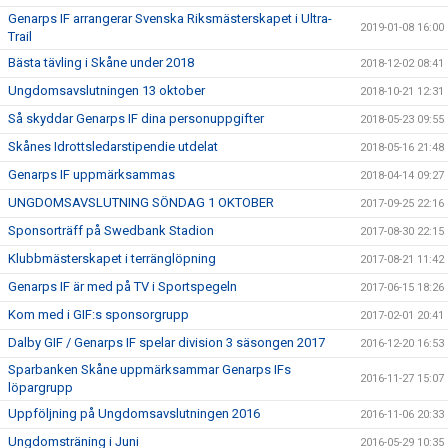
Genarps IF arrangerar Svenska Riksmästerskapet i Ultra-
2019-01-08 16:00
Trail
Bästa tävling i Skåne under 2018
2018-12-02 08:41
Ungdomsavslutningen 13 oktober
2018-10-21 12:31
Så skyddar Genarps IF dina personuppgifter
2018-05-23 09:55
Skånes Idrottsledarstipendie utdelat
2018-05-16 21:48
Genarps IF uppmärksammas
2018-04-14 09:27
UNGDOMSAVSLUTNING SÖNDAG 1 OKTOBER
2017-09-25 22:16
Sponsorträff på Swedbank Stadion
2017-08-30 22:15
Klubbmästerskapet i terränglöpning
2017-08-21 11:42
Genarps IF är med på TV i Sportspegeln
2017-06-15 18:26
Kom med i GIF:s sponsorgrupp
2017-02-01 20:41
Dalby GIF / Genarps IF spelar division 3 säsongen 2017
2016-12-20 16:53
Sparbanken Skåne uppmärksammar Genarps IFs
2016-11-27 15:07
löpargrupp
Uppföljning på Ungdomsavslutningen 2016
2016-11-06 20:33
Ungdomsträning i Juni
2016-05-29 10:35