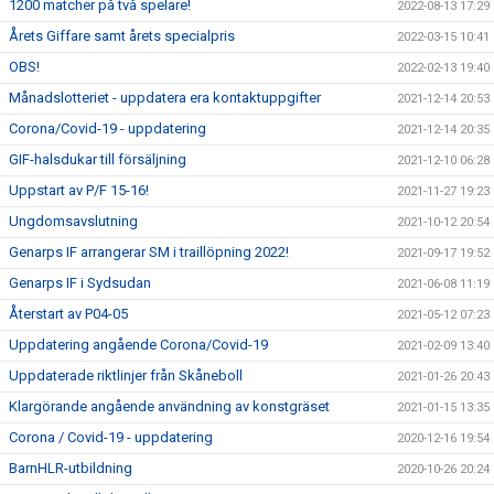
1200 matcher på två spelare!
2022-08-13 17:29
Årets Giffare samt årets specialpris
2022-03-15 10:41
OBS!
2022-02-13 19:40
Månadslotteriet - uppdatera era kontaktuppgifter
2021-12-14 20:53
Corona/Covid-19 - uppdatering
2021-12-14 20:35
GIF-halsdukar till försäljning
2021-12-10 06:28
Uppstart av P/F 15-16!
2021-11-27 19:23
Ungdomsavslutning
2021-10-12 20:54
Genarps IF arrangerar SM i traillöpning 2022!
2021-09-17 19:52
Genarps IF i Sydsudan
2021-06-08 11:19
Återstart av P04-05
2021-05-12 07:23
Uppdatering angående Corona/Covid-19
2021-02-09 13:40
Uppdaterade riktlinjer från Skåneboll
2021-01-26 20:43
Klargörande angående användning av konstgräset
2021-01-15 13:35
Corona / Covid-19 - uppdatering
2020-12-16 19:54
BarnHLR-utbildning
2020-10-26 20:24