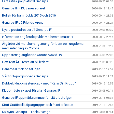
Fantastisk pallplats till Genarps IF
2020-10-25 09:38
Genarps IF P13, Seriesegrare!
2020-10-18 19:45
Bollek för barn födda 2015 och 2016
2020-09-14 21:35
Genarps IF på Friends Arena
2020-09-14 21:21
Nya e-postadresser till Genarps IF
2020-09-03 07:39
Information angående publik vid hemmamatcher
2020-08-17 20:47
Åtgärder vid matcharrangemang för barn och ungdomar
2020-04-25 14:46
med anledning av Corona
Uppdatering angående Corona/Covid-19
2020-04-08 22:08
Gott Nytt År - Testa att bli ledare!
2020-01-03 09:25
Genarps IF fick priset igen
2019-11-10 12:52
5 år för löpargruppen i Genarps IF
2019-10-23 11:17
Dubbelt klubbmästerskap - med "Känn Din Kropp"
2019-08-13 12:55
Klubbmästerskapet för alla i Genarps IF
2019-08-05 09:11
Genarps IF uppmärksammas för sitt arbete igen
2019-05-15 08:31
Stort Grattis till Löpargruppen och Pernille Basse
2019-04-11 17:58
Nu syns Genarps IF i hela Sverige
2019-03-04 09:44