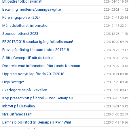
Ett bättre fotbollsklimat!
2024-04-10 19:29
Betalning medlems/träningsavgifter
2024-02-21 14:42
Föreningsprofilen 2024
2024-01-18 20:54
Månadslotteriet, information
2024-01-16 22:01
Sponsorlotteriet 2023
2023-12-28 11:20
PF 2017/2018 sparkar igång fotbollsresan!
2023-10-02 09:29
Prova på träning för barn födda 2017/18
2023-09-22 19:17
Stötta Genarps IF när du tankar!
2023-09-06 12:35
Drogrelaterad information från Lunds Kommun
2023-09-02 10:13
Uppstart av nytt lag födda 2017/2018
2023-08-21 09:18
Heja Sverige!
2023-07-20 09:20
Skadegörelse på Ekevallen
2023-07-06 09:47
Köp presentkort på hotell - Stöd Genarps IF
2023-06-13 13:42
Inbrott på Ekevallen
2023-05-31 10:12
Nya Giffamössan!
2023-01-30 22:09
Lämna blod+stöd till Genarps IF=WinWin!
2023-01-19 19:26