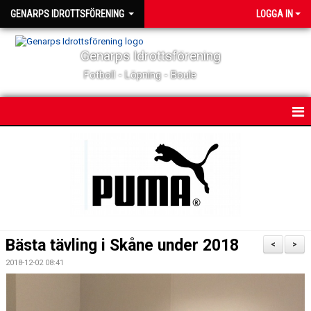
GENARPS IDROTTSFÖRENING
LOGGA IN
Genarps Idrottsförening
Fotboll - Löpning - Boule
HEM
NYHETER
MATCHER & TÄVLINGAR
KALENDER
Bästa tävling i Skåne under 2018
<
>
KONTAKT
2018-12-02 08:41
OM KLUBBEN