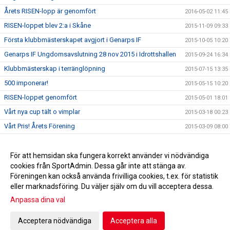
Årets RISEN-lopp är genomfört
2016-05-02 11:45
RISEN-loppet blev 2:a i Skåne
2015-11-09 09:33
Första klubbmästerskapet avgjort i Genarps IF
2015-10-05 10:20
Genarps IF Ungdomsavslutning 28 nov 2015 i Idrottshallen
2015-09-24 16:34
Klubbmästerskap i terränglöpning
2015-07-15 13:35
500 imponerar!
2015-05-15 10:20
RISEN-loppet genomfört
2015-05-01 18:01
Vårt nya cup tält o vimplar
2015-03-18 00:23
Vårt Pris! Årets Förening
2015-03-09 08:00
Årets förening 2015
2015-02-18 22:07
Premiär! RISEN-loppet 2015
För att hemsidan ska fungera korrekt använder vi nödvändiga
2015-01-28 21:46
cookies från SportAdmin. Dessa går inte att stänga av.
Pantburkar
2014-09-23 08:53
Föreningen kan också använda frivilliga cookies, t.ex. för statistik
eller marknadsföring. Du väljer själv om du vill acceptera dessa.
Anpassa dina val
Cookie-inställningar
Gå till Webbversion
Acceptera nödvändiga
Acceptera alla