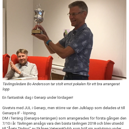
VÅRA LAG
EKEVALLEN IP
BILDGALLERI
DOKUMENT
Tävlingsledare Bo Andersson tar stolt emot pokalen för ett bra arrangerat
lopp
En fantastisk dag i Genarp under lördagen!
Givetvis med JUL i Genarp, men större var den Julklapp som delades ut till
Genarps IF - löpning.
DM i Terräng (Genarps-terrängen) som arrangerades för första gången den
7/10 i år. Tävlingen ansågs vara den bästa tävlingen 2018 och blev utsedd
till "Årets Tävling" av Skånes VeteranKlubb som höll sin avslutning under