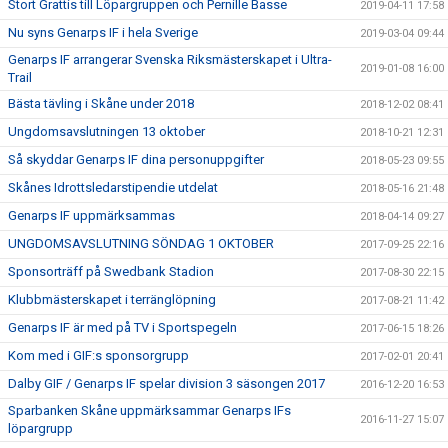
Stort Grattis till Löpargruppen och Pernille Basse
2019-04-11 17:58
Nu syns Genarps IF i hela Sverige
2019-03-04 09:44
Genarps IF arrangerar Svenska Riksmästerskapet i Ultra-
2019-01-08 16:00
Trail
Bästa tävling i Skåne under 2018
2018-12-02 08:41
Ungdomsavslutningen 13 oktober
2018-10-21 12:31
Så skyddar Genarps IF dina personuppgifter
2018-05-23 09:55
Skånes Idrottsledarstipendie utdelat
2018-05-16 21:48
Genarps IF uppmärksammas
2018-04-14 09:27
UNGDOMSAVSLUTNING SÖNDAG 1 OKTOBER
2017-09-25 22:16
Sponsorträff på Swedbank Stadion
2017-08-30 22:15
Klubbmästerskapet i terränglöpning
2017-08-21 11:42
Genarps IF är med på TV i Sportspegeln
2017-06-15 18:26
Kom med i GIF:s sponsorgrupp
2017-02-01 20:41
Dalby GIF / Genarps IF spelar division 3 säsongen 2017
2016-12-20 16:53
Sparbanken Skåne uppmärksammar Genarps IFs
2016-11-27 15:07
löpargrupp