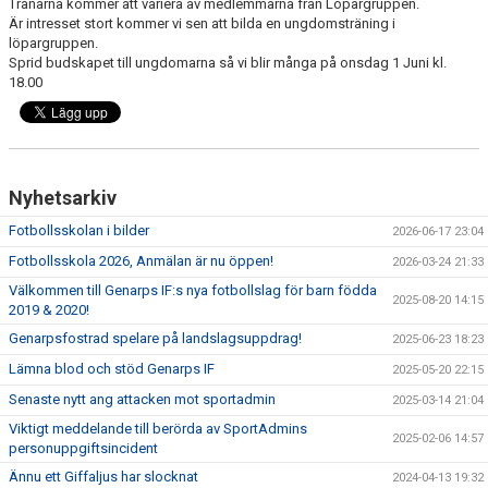
Tränarna kommer att variera av medlemmarna från Löpargruppen.
Är intresset stort kommer vi sen att bilda en ungdomsträning i
löpargruppen.
Sprid budskapet till ungdomarna så vi blir många på onsdag 1 Juni kl.
18.00
Nyhetsarkiv
Fotbollsskolan i bilder
2026-06-17 23:04
Fotbollsskola 2026, Anmälan är nu öppen!
2026-03-24 21:33
Välkommen till Genarps IF:s nya fotbollslag för barn födda
2025-08-20 14:15
2019 & 2020!
Genarpsfostrad spelare på landslagsuppdrag!
2025-06-23 18:23
Lämna blod och stöd Genarps IF
2025-05-20 22:15
Senaste nytt ang attacken mot sportadmin
2025-03-14 21:04
Viktigt meddelande till berörda av SportAdmins
2025-02-06 14:57
personuppgiftsincident
Ännu ett Giffaljus har slocknat
2024-04-13 19:32