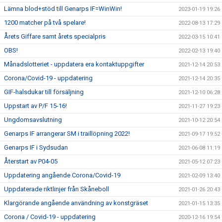
Lämna blod+stöd till Genarps IF=WinWin!
2023-01-19 19:26
1200 matcher på två spelare!
2022-08-13 17:29
Årets Giffare samt årets specialpris
2022-03-15 10:41
OBS!
2022-02-13 19:40
Månadslotteriet - uppdatera era kontaktuppgifter
2021-12-14 20:53
Corona/Covid-19 - uppdatering
2021-12-14 20:35
GIF-halsdukar till försäljning
2021-12-10 06:28
Uppstart av P/F 15-16!
2021-11-27 19:23
Ungdomsavslutning
2021-10-12 20:54
Genarps IF arrangerar SM i traillöpning 2022!
2021-09-17 19:52
Genarps IF i Sydsudan
2021-06-08 11:19
Återstart av P04-05
2021-05-12 07:23
Uppdatering angående Corona/Covid-19
2021-02-09 13:40
Uppdaterade riktlinjer från Skåneboll
2021-01-26 20:43
Klargörande angående användning av konstgräset
2021-01-15 13:35
Corona / Covid-19 - uppdatering
2020-12-16 19:54