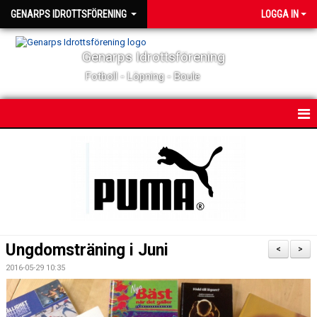
GENARPS IDROTTSFÖRENING
LOGGA IN
Genarps Idrottsförening
Fotboll - Löpning - Boule
HEM
NYHETER
MATCHER & TÄVLINGAR
KALENDER
Ungdomsträning i Juni
<
>
KONTAKT
2016-05-29 10:35
OM KLUBBEN