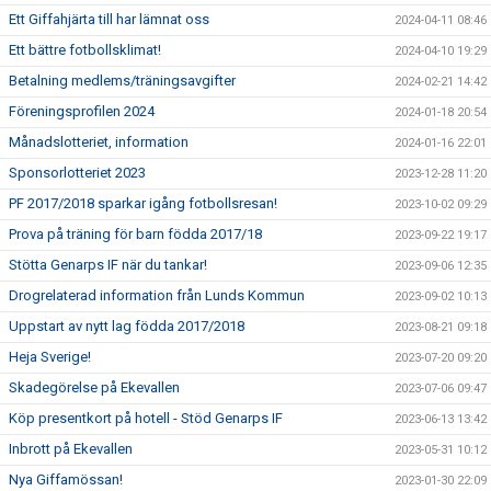
Ett Giffahjärta till har lämnat oss
2024-04-11 08:46
Ett bättre fotbollsklimat!
2024-04-10 19:29
Betalning medlems/träningsavgifter
2024-02-21 14:42
Föreningsprofilen 2024
2024-01-18 20:54
Månadslotteriet, information
2024-01-16 22:01
Sponsorlotteriet 2023
2023-12-28 11:20
PF 2017/2018 sparkar igång fotbollsresan!
2023-10-02 09:29
Prova på träning för barn födda 2017/18
2023-09-22 19:17
Stötta Genarps IF när du tankar!
2023-09-06 12:35
Drogrelaterad information från Lunds Kommun
2023-09-02 10:13
Uppstart av nytt lag födda 2017/2018
2023-08-21 09:18
Heja Sverige!
2023-07-20 09:20
Skadegörelse på Ekevallen
2023-07-06 09:47
Köp presentkort på hotell - Stöd Genarps IF
2023-06-13 13:42
Inbrott på Ekevallen
2023-05-31 10:12
Nya Giffamössan!
2023-01-30 22:09