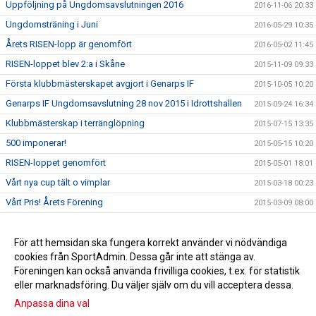
Uppföljning på Ungdomsavslutningen 2016
2016-11-06 20:33
Ungdomsträning i Juni
2016-05-29 10:35
Årets RISEN-lopp är genomfört
2016-05-02 11:45
RISEN-loppet blev 2:a i Skåne
2015-11-09 09:33
Första klubbmästerskapet avgjort i Genarps IF
2015-10-05 10:20
Genarps IF Ungdomsavslutning 28 nov 2015 i Idrottshallen
2015-09-24 16:34
Klubbmästerskap i terränglöpning
2015-07-15 13:35
500 imponerar!
2015-05-15 10:20
RISEN-loppet genomfört
2015-05-01 18:01
Vårt nya cup tält o vimplar
2015-03-18 00:23
Vårt Pris! Årets Förening
2015-03-09 08:00
Årets förening 2015
2015-02-18 22:07
Premiär! RISEN-loppet 2015
För att hemsidan ska fungera korrekt använder vi nödvändiga
2015-01-28 21:46
cookies från SportAdmin. Dessa går inte att stänga av.
Pantburkar
2014-09-23 08:53
Föreningen kan också använda frivilliga cookies, t.ex. för statistik
eller marknadsföring. Du väljer själv om du vill acceptera dessa.
Anpassa dina val