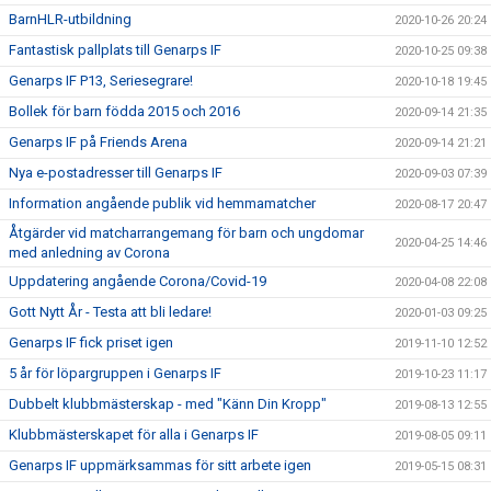
BarnHLR-utbildning
2020-10-26 20:24
Fantastisk pallplats till Genarps IF
2020-10-25 09:38
Genarps IF P13, Seriesegrare!
2020-10-18 19:45
Bollek för barn födda 2015 och 2016
2020-09-14 21:35
Genarps IF på Friends Arena
2020-09-14 21:21
Nya e-postadresser till Genarps IF
2020-09-03 07:39
Information angående publik vid hemmamatcher
2020-08-17 20:47
Åtgärder vid matcharrangemang för barn och ungdomar
2020-04-25 14:46
med anledning av Corona
Uppdatering angående Corona/Covid-19
2020-04-08 22:08
Gott Nytt År - Testa att bli ledare!
2020-01-03 09:25
Genarps IF fick priset igen
2019-11-10 12:52
5 år för löpargruppen i Genarps IF
2019-10-23 11:17
Dubbelt klubbmästerskap - med "Känn Din Kropp"
2019-08-13 12:55
Klubbmästerskapet för alla i Genarps IF
2019-08-05 09:11
Genarps IF uppmärksammas för sitt arbete igen
2019-05-15 08:31